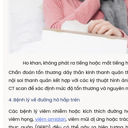
Ho khan, không phát ra tiếng hoặc mất tiếng 
Chẩn đoán tổn thương dây thần kinh thanh quản t
nội soi thanh quản kết hợp với các kỹ thuật hình ả
CT scan để xác định mức độ tổn thương và nguyên 
4. Bệnh lý về đường hô hấp trên
Các bệnh lý viêm nhiễm hoặc kích thích đường h
viêm họng,
viêm amidan
, viêm mũi dị ứng hoặc tr
thực quản (GERD) đều có thể gây ra hiện tượng h