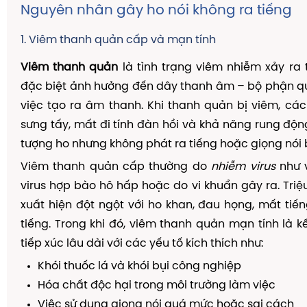
Nguyên nhân gây ho nói không ra tiếng
1. Viêm thanh quản cấp và mạn tính
Viêm thanh quản
là tình trạng viêm nhiễm xảy ra 
đặc biệt ảnh hưởng đến dây thanh âm – bộ phận q
việc tạo ra âm thanh. Khi thanh quản bị viêm, c
sưng tấy, mất đi tính đàn hồi và khả năng rung độn
tượng ho nhưng không phát ra tiếng hoặc giọng nói b
Viêm thanh quản cấp thường do
nhiễm virus
như 
virus hợp bào hô hấp hoặc do vi khuẩn gây ra. Tri
xuất hiện đột ngột với ho khan, đau họng, mất tiế
tiếng. Trong khi đó, viêm thanh quản mạn tính là k
tiếp xúc lâu dài với các yếu tố kích thích như:
Khói thuốc lá và khói bụi công nghiệp
Hóa chất độc hại trong môi trường làm việc
Việc sử dụng giọng nói quá mức hoặc sai cách