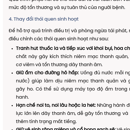
mức độ tổn thương và sự tuân thủ của người bệnh.
4. Thay đổi thói quen sinh hoạt
Để hỗ trợ quá trình điều trị và phòng ngừa tái phát
điều chỉnh các thói quen sinh hoạt như sau:
Tránh hút thuốc lá và tiếp xúc với khói bụi, hóa ch
chất này gây kích thích niêm mạc thanh quản,
cơ viêm và tổn thương dây thanh âm.
Giữ ẩm cho đường hô hấp:
Uống đủ nước mỗi ngày
nước) giúp làm dịu niêm mạc thanh quản và g
gây ho. Có thể sử dụng máy tạo độ ẩm trong 
hanh.
Hạn chế nói to, nói lâu hoặc la hét:
Những hành đ
lực lớn lên dây thanh âm, dễ gây tổn thương và
thêm tình trạng mất tiếng.
Giữ vệ sinh răng miệng và cổ họng sạch sẽ:
Vệ sin