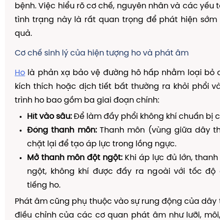
bệnh. Việc hiểu rõ cơ chế, nguyên nhân và các yếu t
tình trạng này là rất quan trọng để phát hiện sớm v
quả.
Cơ chế sinh lý của hiện tượng ho và phát âm
Ho
là phản xạ bảo vệ đường hô hấp nhằm loại bỏ c
kích thích hoặc dịch tiết bất thường ra khỏi phổi v
trình ho bao gồm ba giai đoạn chính:
Hít vào sâu:
Để làm đầy phổi không khí chuẩn bị c
Đóng thanh môn:
Thanh môn (vùng giữa dây t
chặt lại để tạo áp lực trong lồng ngực.
Mở thanh môn đột ngột:
Khi áp lực đủ lớn, than
ngột, không khí được đẩy ra ngoài với tốc độ 
tiếng ho.
Phát âm cũng phụ thuộc vào sự rung động của dây
điều chỉnh của các cơ quan phát âm như lưỡi, mô