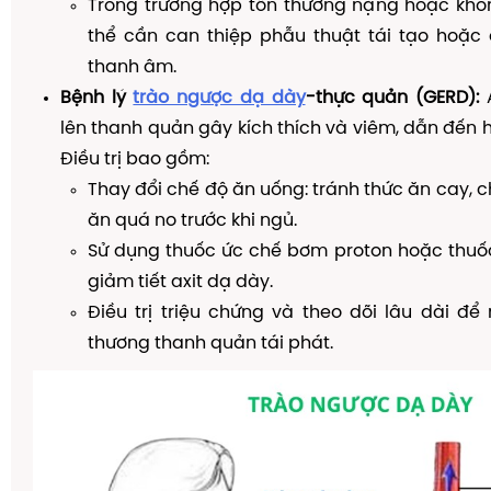
Trong trường hợp tổn thương nặng hoặc khôn
thể cần can thiệp phẫu thuật tái tạo hoặc 
thanh âm.
Bệnh lý
trào ngược dạ dày
-thực quản (GERD):
A
lên thanh quản gây kích thích và viêm, dẫn đến h
Điều trị bao gồm:
Thay đổi chế độ ăn uống: tránh thức ăn cay, c
ăn quá no trước khi ngủ.
Sử dụng thuốc ức chế bơm proton hoặc thuốc
giảm tiết axit dạ dày.
Điều trị triệu chứng và theo dõi lâu dài đ
thương thanh quản tái phát.