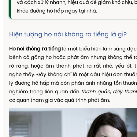
và cách xử lý nhanh, hiệu quả để giảm khó chịu, 
TAM THẤT MẬT ONG
khỏe đường hô hấp ngay tại nhà.
CAO DÂY THÌA CANH
DẦU GỘI THẢO DƯỢC
Hiện tượng ho nói không ra tiếng là gì?
KIẾN THỨC
Kiến Thức Về Ho
Ho nói không ra tiếng
là một biểu hiện lâm sàng đặc 
bệnh cố gắng ho hoặc phát âm nhưng không thể t
Kiến Thức Về Dạ Dày
rõ ràng, hoặc âm thanh phát ra rất nhỏ, yếu ớt,
Kiến Thức Về Đại Tràng
nghe thấy. Đây không chỉ là một dấu hiệu đơn thu
Kiến Thức Về Hà Thủ Ô
lý đường hô hấp mà còn phản ánh những tổn thươn
Kiến Thức Về Tam Thất
nghiêm trọng liên quan đến
thanh quản
,
dây than
cơ quan tham gia vào quá trình phát âm.
Kiến Thức Về Tiểu Đường
Kiến Thức Về Dầu Gội Thảo Dược
Kiến Thức Về Máy Lọc Không Khí
Nấm Lưỡi