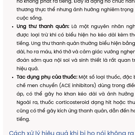
ho không phát ra tiếng. Đây là dạng ho chức năn
thương thực thể nhưng ảnh hưởng nghiêm trọng 
cuộc sống.
Ung thư thanh quản:
Là một nguyên nhân ngh
được loại trừ khi có biểu hiện ho kéo dài kèm t
tiếng. Ung thư thanh quản thường biểu hiện bằng
dài, ho ra máu, khó thở và cảm giác vướng nghẹ
đoán sớm qua nội soi và sinh thiết là rất quan t
hiệu quả.
Tác dụng phụ của thuốc:
Một số loại thuốc, đặc 
chế men chuyển (ACE inhibitors) dùng trong điều
áp, có thể gây ho khan kéo dài và ảnh hưởng 
Ngoài ra, thuốc corticosteroid dạng hít hoặc t
cũng có thể gây kích ứng thanh quản, dẫn đến h
tiếng.
Cách xử lý hiệu quả khi bị ho nói không ra