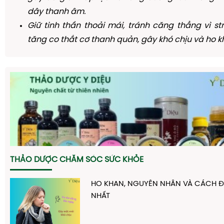
dây thanh âm.
Giữ tinh thần thoải mái, tránh căng thẳng vì st
tăng co thắt cơ thanh quản, gây khó chịu và ho k
THẢO DƯỢC CHĂM SÓC SỨC KHỎE
HO KHAN, NGUYÊN NHÂN VÀ CÁCH ĐI
NHẤT