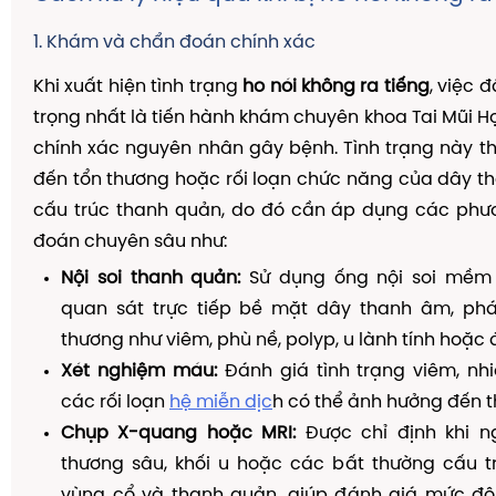
1. Khám và chẩn đoán chính xác
Khi xuất hiện tình trạng
ho nói không ra tiếng
, việc 
trọng nhất là tiến hành khám chuyên khoa Tai Mũi H
chính xác nguyên nhân gây bệnh. Tình trạng này t
đến tổn thương hoặc rối loạn chức năng của dây 
cấu trúc thanh quản, do đó cần áp dụng các ph
đoán chuyên sâu như:
Nội soi thanh quản:
Sử dụng ống nội soi mềm
quan sát trực tiếp bề mặt dây thanh âm, phá
thương như viêm, phù nề, polyp, u lành tính hoặc á
Xét nghiệm máu:
Đánh giá tình trạng viêm, nh
các rối loạn
hệ miễn dịc
h có thể ảnh hưởng đến 
Chụp X-quang hoặc MRI:
Được chỉ định khi n
thương sâu, khối u hoặc các bất thường cấu t
vùng cổ và thanh quản, giúp đánh giá mức độ