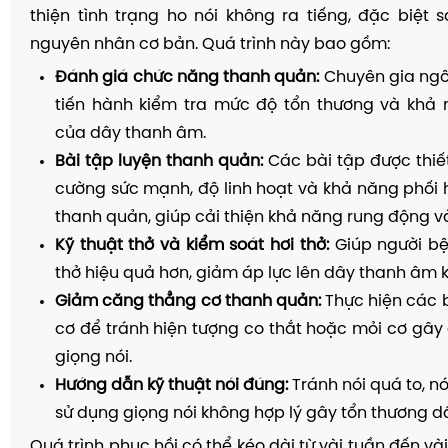
thiện tình trạng ho nói không ra tiếng, đặc biệt s
nguyên nhân cơ bản. Quá trình này bao gồm:
Đánh giá chức năng thanh quản:
Chuyên gia ngôn
tiến hành kiểm tra mức độ tổn thương và khả
của dây thanh âm.
Bài tập luyện thanh quản:
Các bài tập được thiế
cường sức mạnh, độ linh hoạt và khả năng phối
thanh quản, giúp cải thiện khả năng rung động v
Kỹ thuật thở và kiểm soát hơi thở:
Giúp người bệ
thở hiệu quả hơn, giảm áp lực lên dây thanh âm kh
Giảm căng thẳng cơ thanh quản:
Thực hiện các b
cơ để tránh hiện tượng co thắt hoặc mỏi cơ gâ
giọng nói.
Hướng dẫn kỹ thuật nói đúng:
Tránh nói quá to, n
sử dụng giọng nói không hợp lý gây tổn thương d
Quá trình phục hồi có thể kéo dài từ vài tuần đến và