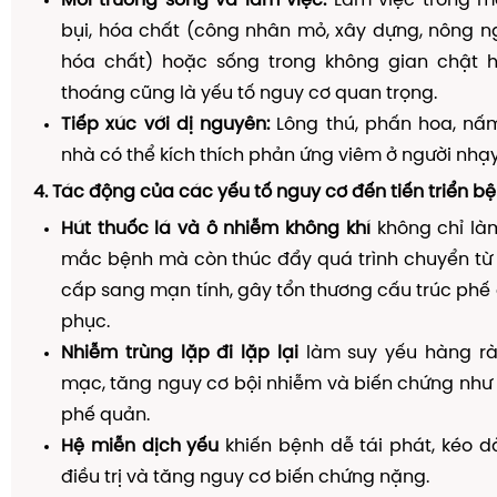
Môi trường sống và làm việc:
Làm việc trong mô
bụi, hóa chất (công nhân mỏ, xây dựng, nông n
hóa chất) hoặc sống trong không gian chật 
thoáng cũng là yếu tố nguy cơ quan trọng.
Tiếp xúc với dị nguyên:
Lông thú, phấn hoa, nấ
nhà có thể kích thích phản ứng viêm ở người nhạ
4. Tác động của các yếu tố nguy cơ đến tiến triển b
Hút thuốc lá và ô nhiễm không khí
không chỉ là
mắc bệnh mà còn thúc đẩy quá trình chuyển từ
cấp sang mạn tính, gây tổn thương cấu trúc phế
phục.
Nhiễm trùng lặp đi lặp lại
làm suy yếu hàng rà
mạc, tăng nguy cơ bội nhiễm và biến chứng như 
phế quản.
Hệ miễn dịch yếu
khiến bệnh dễ tái phát, kéo d
điều trị và tăng nguy cơ biến chứng nặng.