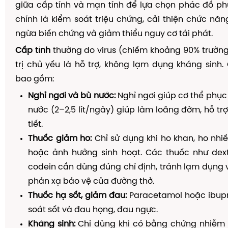
giữa cấp tính và mạn tính để lựa chọn phác đồ ph
chính là kiểm soát triệu chứng, cải thiện chức nă
ngừa biến chứng và giảm thiểu nguy cơ tái phát.
Cấp tính
thường do virus (chiếm khoảng 90% trường
trị chủ yếu là hỗ trợ, không lạm dụng kháng sinh
bao gồm:
Nghỉ ngơi và bù nước:
Nghỉ ngơi giúp cơ thể phục 
nước (2–2,5 lít/ngày) giúp làm loãng đờm, hỗ trợ
tiết.
Thuốc giảm ho:
Chỉ sử dụng khi ho khan, ho nh
hoặc ảnh hưởng sinh hoạt. Các thuốc như dex
codein cần dùng đúng chỉ định, tránh lạm dụng v
phản xạ bảo vệ của đường thở.
Thuốc hạ sốt, giảm đau:
Paracetamol hoặc ibupr
soát sốt và đau họng, đau ngực.
Kháng sinh:
Chỉ dùng khi có bằng chứng nhiễm 