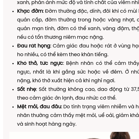
xanh, phản ánh mức độ và tính chất của viêm nh
Khạc đờm
: Đờm thường đặc, dính, đôi khi có mùi
quản cấp, đờm thường trong hoặc vàng nhạt, 
quản mạn tính, đờm có thể xanh, vàng đậm, th
nếu có tổn thương niêm mạc nặng.
Đau rát họng
: Cảm giác đau hoặc rát ở vùng họn
ho nhiều, có thể kèm theo khàn tiếng.
Khó thở, tức ngực
: Bệnh nhân có thể cảm thấy
ngực, nhất là khi gắng sức hoặc về đêm. Ở nh
nặng, khó thở xuất hiện cả khi nghỉ ngơi.
Sốt nhẹ
: Sốt thường không cao, dao động từ 37,
theo cảm giác ớn lạnh, đau nhức cơ thể.
Mệt mỏi, đau đầu
: Do tình trạng viêm nhiễm và 
nhân thường cảm thấy mệt mỏi, uể oải, giảm kh
và sinh hoạt hàng ngày.