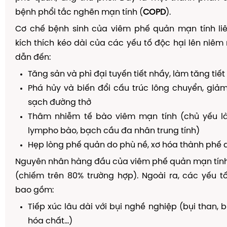
bệnh phổi tắc nghẽn mạn tính (
COPD
).
Cơ chế bệnh sinh của viêm phế quản mạn tính li
kích thích kéo dài của các yếu tố độc hại lên niê
dẫn đến:
Tăng sản và phì đại tuyến tiết nhầy, làm tăng tiế
Phá hủy và biến đổi cấu trúc lông chuyển, giả
sạch đường thở
Thâm nhiễm tế bào viêm mạn tính (chủ yếu là
lympho bào, bạch cầu đa nhân trung tính)
Hẹp lòng phế quản do phù nề, xơ hóa thành phế
Nguyên nhân hàng đầu của viêm phế quản mạn tín
(chiếm trên 80% trường hợp). Ngoài ra, các yếu 
bao gồm:
Tiếp xúc lâu dài với bụi nghề nghiệp (bụi than, b
hóa chất...)