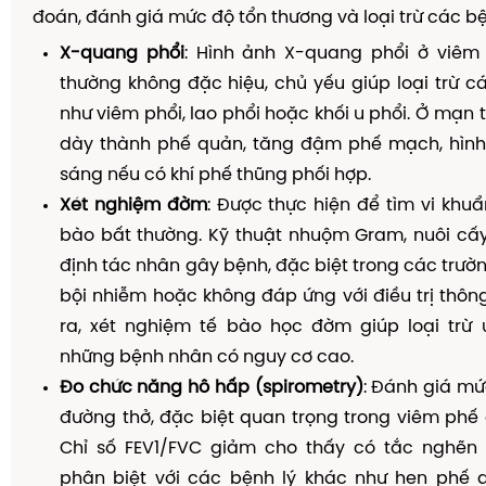
đoán, đánh giá mức độ tổn thương và loại trừ các bệ
X-quang phổi
: Hình ảnh X-quang phổi ở viê
thường không đặc hiệu, chủ yếu giúp loại trừ c
như viêm phổi, lao phổi hoặc khối u phổi. Ở mạn t
dày thành phế quản, tăng đậm phế mạch, hình
sáng nếu có khí phế thũng phối hợp.
Xét nghiệm đờm
: Được thực hiện để tìm vi khuẩ
bào bất thường. Kỹ thuật nhuộm Gram, nuôi cấ
định tác nhân gây bệnh, đặc biệt trong các trườ
bội nhiễm hoặc không đáp ứng với điều trị thôn
ra, xét nghiệm tế bào học đờm giúp loại trừ 
những bệnh nhân có nguy cơ cao.
Đo chức năng hô hấp (spirometry)
: Đánh giá mứ
đường thở, đặc biệt quan trọng trong viêm phế
Chỉ số FEV1/FVC giảm cho thấy có tắc nghẽn l
phân biệt với các bệnh lý khác như hen phế 