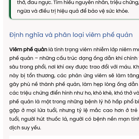
thở, đau ngực. Tìm hiểu nguyên nhân, triệu chứn
TAM THẤT MẬT ONG
ngừa và điều trị hiệu quả để bảo vệ sức khỏe.
CAO DÂY THÌA CANH
DẦU GỘI THẢO DƯỢC
Định nghĩa và phân loại viêm phế quản
KIẾN THỨC
Kiến Thức Về Ho
Viêm phế quản
là tình trạng viêm nhiễm lớp niêm 
phế quản – những cấu trúc dạng ống dẫn khí chính 
Kiến Thức Về Dạ Dày
sâu trong phổi, nơi khí oxy được trao đổi với máu. 
Kiến Thức Về Đại Tràng
này bị tổn thương, các phản ứng viêm sẽ làm tăng 
Kiến Thức Về Hà Thủ Ô
gây phù nề thành phế quản, làm hẹp lòng ống dẫn
Kiến Thức Về Tam Thất
các triệu chứng điển hình như ho, khò khè, khó thở v
phế quản là một trong những bệnh lý hô hấp phổ bi
Kiến Thức Về Tiểu Đường
gặp ở mọi lứa tuổi, nhưng tỷ lệ mắc cao hơn ở trẻ
Kiến Thức Về Dầu Gội Thảo Dược
tuổi, người hút thuốc lá, người có bệnh nền mạn tí
Kiến Thức Về Máy Lọc Không Khí
dịch suy yếu.
Nấm Lưỡi