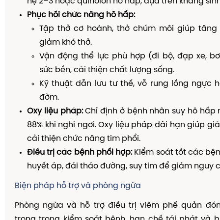
hệ 2–3 hoặc quinolon hô hấp, dựa trên kháng sinh
Phục hồi chức năng hô hấp:
Tập thở cơ hoành, thở chúm môi giúp tăng t
giảm khó thở.
Vận động thể lực phù hợp (đi bộ, đạp xe, bơi
sức bền, cải thiện chất lượng sống.
Kỹ thuật dẫn lưu tư thế, vỗ rung lồng ngực h
đờm.
Oxy liệu pháp:
Chỉ định ở bệnh nhân suy hô hấp 
88% khi nghỉ ngơi. Oxy liệu pháp dài hạn giúp giả
cải thiện chức năng tim phổi.
Điều trị các bệnh phối hợp:
Kiểm soát tốt các bệ
huyết áp, đái tháo đường, suy tim để giảm nguy c
Biện pháp hỗ trợ và phòng ngừa
Phòng ngừa và hỗ trợ điều trị viêm phế quản đón
trọng trong kiểm soát bệnh, hạn chế tái phát và 