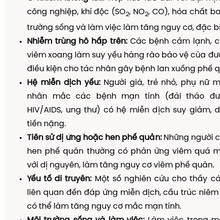
công nghiệp, khí độc (SO
, NO
, CO), hóa chất b
2
2
trường sống và làm việc làm tăng nguy cơ, đặc biệ
Nhiễm trùng hô hấp trên:
Các bệnh cảm lạnh, c
viêm xoang làm suy yếu hàng rào bảo vệ của đư
điều kiện cho tác nhân gây bệnh lan xuống phế 
Hệ miễn dịch yếu:
Người già, trẻ nhỏ, phụ nữ m
nhân mắc các bệnh mạn tính (đái tháo đườ
HIV/AIDS, ung thư) có hệ miễn dịch suy giảm, 
tiến nặng.
Tiền sử dị ứng hoặc hen phế quản:
Những người có
hen phế quản thường có phản ứng viêm quá mứ
với dị nguyên, làm tăng nguy cơ viêm phế quản.
Yếu tố di truyền:
Một số nghiên cứu cho thấy cá
liên quan đến đáp ứng miễn dịch, cấu trúc niê
có thể làm tăng nguy cơ mắc mạn tính.