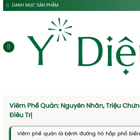
DANH MỤC SẢN PHẨM
SẢN PHẨM SIRO HO Y DIỆU
SẢN PHẨM HỖ TRỢ DẠ DÀY Y DIỆU
SẢN PHẨM ĐẠI TRÀNG TÁO BÓN Y DIỆU
SẢN PHẨM HÀ THỦ Ô
SẢN PHẨM TAM THẤT Y DIỆU
SẢN PHẨM CAO DÂY THÌA CANH Y DIỆU
SẢN PHẨM DẦU GỘI THẢO DƯỢC Y DIỆU
TRANG CHỦ
SIRO HO
Viêm Phế Quản: Nguyên Nhân, Triệu Chứ
CAO DẠ CẨM
Điều Trị
SIRO TÁO BÓN
Viêm phế quản là bệnh đường hô hấp phổ biến,
HÀ THỦ Ô