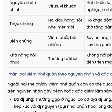
Nguyên nhân
Hút thuốc lá
Virus, vi khuẩn
chính
nghiệp, ô nh
Ho, đau họng, sốt
Ho khạc đờm 
Triệu chứng
nhẹ, mệt mỏi
thở tăng dầ
Viêm phổi, bội
Suy hô hấp, 
Biến chứng
nhiễm
suy tim phải
Khả năng hồi
Không hồi p
Thường tự khỏi
phục
tiến triển mạ
Phân loại viêm phế quản theo nguyên nhân và đặc 
Ngoài hai thể chính, viêm phế quản còn có thể đượ
trên nguyên nhân gây bệnh hoặc đặc điểm lâm sàn
Do dị ứng:
Thường gặp ở người có cơ địa dị ứng
tiếp xúc với dị nguyên (bụi nhà, phấn hoa, lông độn