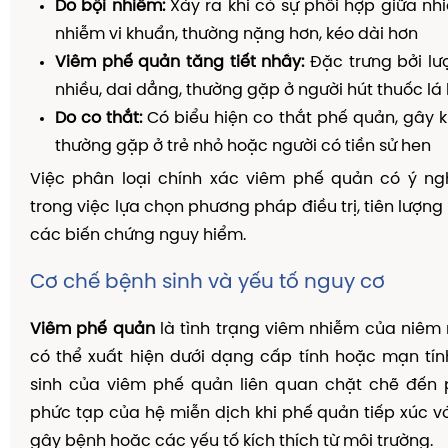
Do bội nhiễm:
Xảy ra khi có sự phối hợp giữa nhi
nhiễm vi khuẩn, thường nặng hơn, kéo dài hơn
Viêm phế quản tăng tiết nhầy:
Đặc trưng bởi lư
nhiều, dai dẳng, thường gặp ở người hút thuốc lá
Do co thắt:
Có biểu hiện co thắt phế quản, gây kh
thường gặp ở trẻ nhỏ hoặc người có tiền sử hen
Việc phân loại chính xác viêm phế quản có ý ng
trong việc lựa chọn phương pháp điều trị, tiên lượn
các biến chứng nguy hiểm.
Cơ chế bệnh sinh và yếu tố nguy cơ
Viêm phế quản
là tình trạng viêm nhiễm của niêm
có thể xuất hiện dưới dạng cấp tính hoặc mạn tí
sinh của viêm phế quản liên quan chặt chẽ đến
phức tạp của hệ miễn dịch khi phế quản tiếp xúc v
gây bệnh hoặc các yếu tố kích thích từ môi trường.