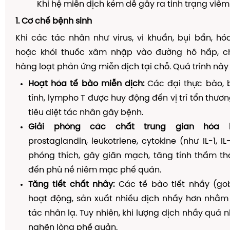
Khi hệ miễn dịch kém dễ gây ra tinh trạng viê
1. Cơ chế bệnh sinh
Khi các tác nhân như virus, vi khuẩn, bụi bẩn, hó
hoặc khói thuốc xâm nhập vào đường hô hấp, c
hàng loạt phản ứng miễn dịch tại chỗ. Quá trình nà
Hoạt hóa tế bào miễn dịch:
Các đại thực bào, 
tính, lympho T được huy động đến vị trí tổn thươ
tiêu diệt tác nhân gây bệnh.
Giải phóng các chất trung gian hóa h
prostaglandin, leukotriene, cytokine (như IL-1, I
phóng thích, gây giãn mạch, tăng tính thấm t
đến phù nề niêm mạc phế quản.
Tăng tiết chất nhầy:
Các tế bào tiết nhầy (gob
hoạt động, sản xuất nhiều dịch nhầy hơn nhằm 
tác nhân lạ. Tuy nhiên, khi lượng dịch nhầy quá 
nghẽn lòng phế quản.