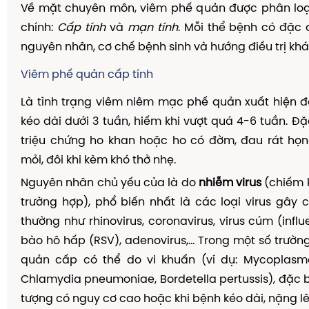
Về mặt chuyên môn, viêm phế quản được phân loại
chính:
Cấp tính
và
mạn tính
. Mỗi thể bệnh có đặc
nguyên nhân, cơ chế bệnh sinh và hướng điều trị kh
Viêm phế quản cấp tính
Là tình trạng viêm niêm mạc phế quản xuất hiện đ
kéo dài dưới 3 tuần, hiếm khi vượt quá 4-6 tuần. Đặ
triệu chứng ho khan hoặc ho có đờm, đau rát họn
mỏi, đôi khi kèm khó thở nhẹ.
Nguyên nhân chủ yếu của là do
nhiễm virus
(chiếm 
trường hợp), phổ biến nhất là các loại virus gây
thường như rhinovirus, coronavirus, virus cúm (influ
bào hô hấp (RSV), adenovirus,... Trong một số trườn
quản cấp có thể do vi khuẩn (ví dụ: Mycoplas
Chlamydia pneumoniae, Bordetella pertussis), đặc b
tượng có nguy cơ cao hoặc khi bệnh kéo dài, nặng lê