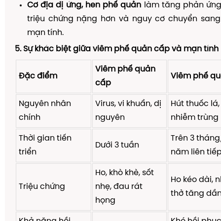
Cơ địa dị ứng, hen phế quản
làm tăng phản ứng
triệu chứng nặng hơn và nguy cơ chuyển san
mạn tính.
5. Sự khác biệt giữa viêm phế quản cấp và mạn tính
Viêm phế quản
Đặc điểm
Viêm phế q
cấp
Nguyên nhân
Virus, vi khuẩn, dị
Hút thuốc lá,
chính
nguyên
nhiễm trùng 
Thời gian tiến
Trên 3 tháng
Dưới 3 tuần
triển
năm liên tiế
Ho, khò khè, sốt
Ho kéo dài, 
Triệu chứng
nhẹ, đau rát
thở tăng dầ
họng