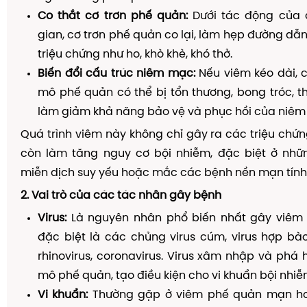
Co thắt cơ trơn phế quản:
Dưới tác động của 
gian, cơ trơn phế quản co lại, làm hẹp đường dẫn
triệu chứng như ho, khò khè, khó thở.
Biến đổi cấu trúc niêm mạc:
Nếu viêm kéo dài, 
mô phế quản có thể bị tổn thương, bong tróc, t
làm giảm khả năng bảo vệ và phục hồi của niêm
Quá trình viêm này không chỉ gây ra các triệu ch
còn làm tăng nguy cơ bội nhiễm, đặc biệt ở nhữ
miễn dịch suy yếu hoặc mắc các bệnh nền mạn tính
2. Vai trò của các tác nhân gây bệnh
Virus:
Là nguyên nhân phổ biến nhất gây viêm
đặc biệt là các chủng virus cúm, virus hợp bà
rhinovirus, coronavirus. Virus xâm nhập và phá 
mô phế quản, tạo điều kiện cho vi khuẩn bội nhiễ
Vi khuẩn:
Thường gặp ở viêm phế quản mạn ho