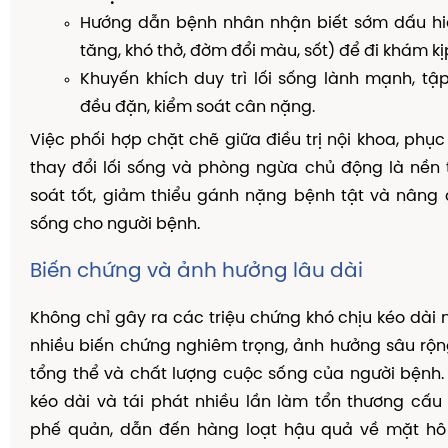
Hướng dẫn bệnh nhân nhận biết sớm dấu hi
tăng, khó thở, đờm đổi màu, sốt) để đi khám kịp
Khuyến khích duy trì lối sống lành mạnh, tậ
đều đặn, kiểm soát cân nặng.
Việc phối hợp chặt chẽ giữa điều trị nội khoa, phục
thay đổi lối sống và phòng ngừa chủ động là nền
soát tốt, giảm thiểu gánh nặng bệnh tật và nâng
sống cho người bệnh.
Biến chứng và ảnh hưởng lâu dài
Không chỉ gây ra các triệu chứng khó chịu kéo dài
nhiều biến chứng nghiêm trọng, ảnh hưởng sâu rộ
tổng thể và chất lượng cuộc sống của người bệnh.
kéo dài và tái phát nhiều lần làm tổn thương cấ
phế quản, dẫn đến hàng loạt hậu quả về mặt h