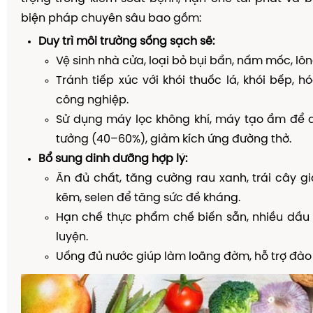
biện pháp chuyên sâu bao gồm:
Duy trì môi trường sống sạch sẽ:
Vệ sinh nhà cửa, loại bỏ bụi bẩn, nấm mốc, lô
Tránh tiếp xúc với khói thuốc lá, khói bếp, hó
công nghiệp.
Sử dụng máy lọc không khí, máy tạo ẩm để d
tưởng (40–60%), giảm kích ứng đường thở.
Bổ sung dinh dưỡng hợp lý:
Ăn đủ chất, tăng cường rau xanh, trái cây già
kẽm, selen để tăng sức đề kháng.
Hạn chế thực phẩm chế biến sẵn, nhiều dầu 
luyện.
Uống đủ nước giúp làm loãng đờm, hỗ trợ đào 