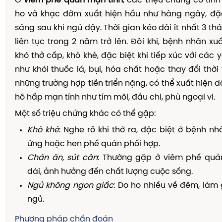
Ở
viêm phế quản mạn tính
, các triệu chứng có tín
ho và khạc đờm xuất hiện hầu như hàng ngày, đặc
sáng sau khi ngủ dậy. Thời gian kéo dài ít nhất 3 t
liên tục trong 2 năm trở lên. Đôi khi, bệnh nhân xu
khó thở cấp, khò khè, đặc biệt khi tiếp xúc với các y
như khói thuốc lá, bụi, hóa chất hoặc thay đổi thời t
những trường hợp tiến triển nặng, có thể xuất hiện 
hô hấp mạn tính như tím môi, đầu chi, phù ngoại vi.
Một số triệu chứng khác có thể gặp:
Khò khè
: Nghe rõ khi thở ra, đặc biệt ở bệnh nh
ứng hoặc hen phế quản phối hợp.
Chán ăn, sút cân
: Thường gặp ở viêm phế quả
dài, ảnh hưởng đến chất lượng cuộc sống.
Ngủ không ngon giấc
: Do ho nhiều về đêm, làm
ngủ.
Phương pháp chẩn đoán