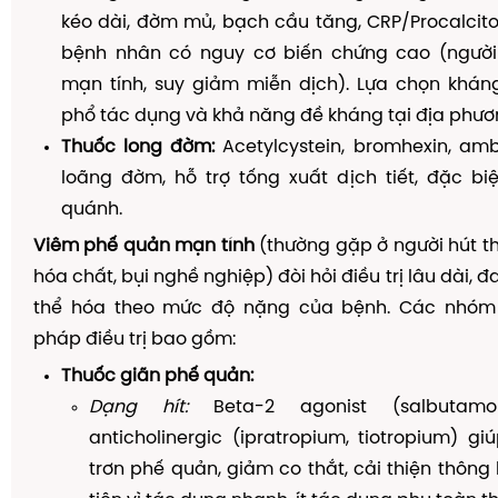
kéo dài, đờm mủ, bạch cầu tăng, CRP/Procalcit
bệnh nhân có nguy cơ biến chứng cao (người
mạn tính, suy giảm miễn dịch). Lựa chọn kháng
phổ tác dụng và khả năng đề kháng tại địa phươ
Thuốc long đờm:
Acetylcystein, bromhexin, amb
loãng đờm, hỗ trợ tống xuất dịch tiết, đặc bi
quánh.
Viêm phế quản mạn tính
(thường gặp ở người hút th
hóa chất, bụi nghề nghiệp) đòi hỏi điều trị lâu dài, 
thể hóa theo mức độ nặng của bệnh. Các nhóm 
pháp điều trị bao gồm:
Thuốc giãn phế quản:
Dạng hít:
Beta-2 agonist (salbutamol,
anticholinergic (ipratropium, tiotropium) g
trơn phế quản, giảm co thắt, cải thiện thông 