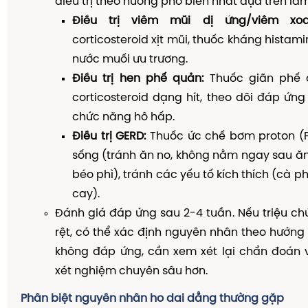
điều trị theo hướng phổ biến nhất dựa trên lâ
Điều trị viêm mũi dị ứng/viêm xoa
corticosteroid xịt mũi, thuốc kháng histam
nước muối ưu trương.
Điều trị hen phế quản:
Thuốc giãn phế q
corticosteroid dạng hít, theo dõi đáp ứng
chức năng hô hấp.
Điều trị GERD:
Thuốc ức chế bơm proton (PPI
sống (tránh ăn no, không nằm ngay sau ă
béo phì), tránh các yếu tố kích thích (cà ph
cay).
Đánh giá đáp ứng sau 2-4 tuần. Nếu triệu chứ
rệt, có thể xác định nguyên nhân theo hướng đ
không đáp ứng, cần xem xét lại chẩn đoán v
xét nghiệm chuyên sâu hơn.
Phân biệt nguyên nhân ho dai dẳng thường gặp