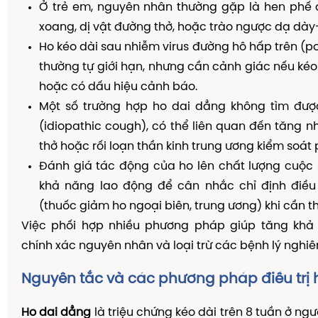
Ở trẻ em, nguyên nhân thường gặp là hen phế 
xoang, dị vật đường thở, hoặc trào ngược dạ dày
Ho kéo dài sau nhiễm virus đường hô hấp trên (po
thường tự giới hạn, nhưng cần cảnh giác nếu kéo 
hoặc có dấu hiệu cảnh báo.
Một số trường hợp ho dai dẳng không tìm đư
(idiopathic cough), có thể liên quan đến tăng
thở hoặc rối loạn thần kinh trung ương kiểm soát 
Đánh giá tác động của ho lên chất lượng cuộc 
khả năng lao động để cân nhắc chỉ định điều t
(thuốc giảm ho ngoại biên, trung ương) khi cần th
Việc phối hợp nhiều phương pháp giúp tăng khả
chính xác nguyên nhân và loại trừ các bệnh lý nghiê
Nguyên tắc và các phương pháp điều trị 
Ho dai dẳng
là triệu chứng kéo dài trên 8 tuần ở ngư