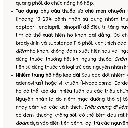
quang phổi, đo chức năng hô hấp.
Tác dụng phụ của thuốc ức chế men chuyển (A
Khoảng 10-20% bệnh nhân sử dụng nhóm thuố
captopril, enalapril, lisinopril) để điều trị tăng 
tim có thể xuất hiện ho khan dai dẳng. Cơ chế
bradykinin và substance P ở phổi, kích thích các
điểm:
ho khan, không đờm, xuất hiện sau vài ng
dùng thuốc, thường hết khi ngừng thuốc.
Chẩn 
tiền sử dùng thuốc và loại trừ các nguyên nhân k
Nhiễm trùng hô hấp kéo dài
Sau các đợt nhiễm v
adenovirus) hoặc vi khuẩn (Mycoplasma, Bordete
ho có thể kéo dài nhiều tuần dù các triệu chứ
Nguyên nhân là do niêm mạc đường thở bị tổ
nhạy cảm với các kích thích.
Triệu chứng đi kèm
có đờm, thường không sốt, có thể kèm đau rát
đoán:
dựa vào diễn tiến bệnh, loại trừ các nguyê