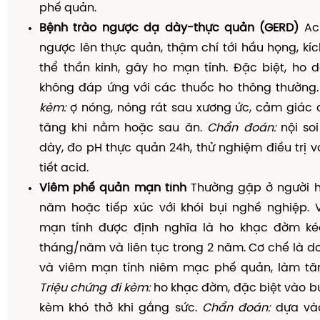
phế quản.
Bệnh trào ngược dạ dày-thực quản (GERD)
Aci
ngược lên thực quản, thậm chí tới hầu họng, kíc
thể thần kinh, gây ho mạn tính. Đặc biệt, ho 
không đáp ứng với các thuốc ho thông thường
kèm:
ợ nóng, nóng rát sau xương ức, cảm giác 
tăng khi nằm hoặc sau ăn.
Chẩn đoán:
nội so
dày, đo pH thực quản 24h, thử nghiệm điều trị v
tiết acid.
Viêm phế quản mạn tính
Thường gặp ở người hú
năm hoặc tiếp xúc với khói bụi nghề nghiệp.
mạn tính được định nghĩa là ho khạc đờm kéo
tháng/năm và liên tục trong 2 năm. Cơ chế là do
và viêm mạn tính niêm mạc phế quản, làm tă
Triệu chứng đi kèm:
ho khạc đờm, đặc biệt vào bu
kèm khó thở khi gắng sức.
Chẩn đoán:
dựa vào