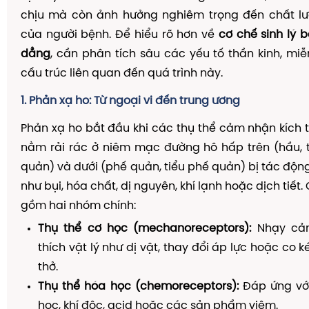
chịu mà còn ảnh hưởng nghiêm trọng đến chất l
của người bệnh. Để hiểu rõ hơn về
cơ chế sinh lý 
dẳng
, cần phân tích sâu các yếu tố thần kinh, miễ
cấu trúc liên quan đến quá trình này.
1. Phản xạ ho: Từ ngoại vi đến trung ương
Phản xạ ho bắt đầu khi các thụ thể cảm nhận kích t
nằm rải rác ở niêm mạc đường hô hấp trên (hầu, 
quản) và dưới (phế quản, tiểu phế quản) bị tác động
như bụi, hóa chất, dị nguyên, khí lạnh hoặc dịch tiết.
gồm hai nhóm chính:
Thụ thể cơ học (mechanoreceptors):
Nhạy cảm
thích vật lý như dị vật, thay đổi áp lực hoặc co
thở.
Thụ thể hóa học (chemoreceptors):
Đáp ứng vớ
học, khí độc, acid hoặc các sản phẩm viêm.