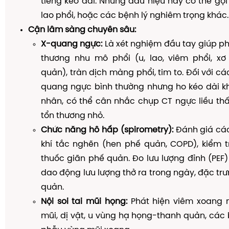
tiếng kéo dài. Những dấu hiệu này có thể gợi 
lao phổi, hoặc các bệnh lý nghiêm trọng khác.
Cận lâm sàng chuyên sâu:
X-quang ngực:
Là xét nghiệm đầu tay giúp ph
thương nhu mô phổi (u, lao, viêm phổi, xơ
quản), tràn dịch màng phổi, tim to. Đối với c
quang ngực bình thường nhưng ho kéo dài k
nhân, có thể cân nhắc chụp CT ngực liều th
tổn thương nhỏ.
Chức năng hô hấp (spirometry):
Đánh giá các
khí tắc nghẽn (hen phế quản, COPD), kiểm t
thuốc giãn phế quản. Đo lưu lượng đỉnh (PEF)
dao động lưu lượng thở ra trong ngày, đặc tr
quản.
Nội soi tai mũi họng:
Phát hiện viêm xoang m
mũi, dị vật, u vùng hạ họng-thanh quản, các 