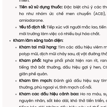
miễn.
Tiền sử sử dụng thuốc:
Đặc biệt chú ý các th
ho như nhóm ức chế men chuyển (ACEI), b
amiodarone.
Yếu tố dịch tễ:
Tiếp xúc với người mắc lao, tiền 
môi trường làm việc có nhiều bụi hóa chất.
Khám lâm sàng toàn diện:
Khám tai mũi họng:
Tìm các dấu hiệu viêm mũ
polyp mũi, dịch mũi chảy sau, dị vật đường thở
Khám phổi:
Nghe phổi phát hiện ran rít, ra
tiếng thở bất thường, dấu hiệu gợi ý hen, C
giãn phế quản.
Khám tim mạch:
Đánh giá dấu hiệu suy tim,
thường, phù ngoại vi, tĩnh mạch cổ nổi.
Khám các dấu hiệu cảnh báo:
Ho ra máu, sụ
nguyên nhân, sốt kéo dài, khó thở tiến triển,