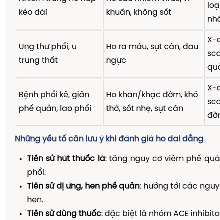
loạ
kéo dài
khuẩn, không sốt
nh
X-
Ung thư phổi, u
Ho ra máu, sụt cân, đau
sca
trung thất
ngực
qu
X-
Bệnh phổi kẽ, giãn
Ho khan/khạc đờm, khó
sca
phế quản, lao phổi
thở, sốt nhẹ, sụt cân
đờ
Những yếu tố cần lưu ý khi đánh giá ho dai dẳng
Tiền sử hút thuốc lá
: tăng nguy cơ viêm phế qu
phổi.
Tiền sử dị ứng, hen phế quản
: hướng tới các nguy
hen.
Tiền sử dùng thuốc
: đặc biệt là nhóm ACE inhibito