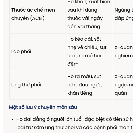
Ho khan, xuất hiện
Thuốc ức chế men
sau khi dùng
Ngừng t
chuyển (ACEI)
thuốc vài ngày
đáp ứn
đến vài tháng
Ho kéo dài, sốt
nhẹ về chiều, sụt
X-quang
Lao phổi
cân, ra mồ hôi
nghiệm 
đêm
Ho ra máu, sụt
X-quan
Ung thư phổi
cân, đau ngực,
ngực, n
khàn tiếng
quản
Một số lưu ý chuyên môn sâu
Ho dai dẳng ở người lớn tuổi, đặc biệt có tiền sử h
loại trừ sớm ung thư phổi và các bệnh phổi mạn t