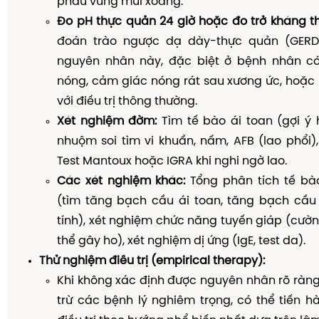
phẫu vùng mũi xoang.
Đo pH thực quản 24 giờ hoặc đo trở kháng t
đoán trào ngược dạ dày-thực quản (GERD)
nguyên nhân này, đặc biệt ở bệnh nhân c
nóng, cảm giác nóng rát sau xương ức, hoặc
với điều trị thông thường.
Xét nghiệm đờm:
Tìm tế bào ái toan (gợi ý 
nhuộm soi tìm vi khuẩn, nấm, AFB (lao phổi)
Test Mantoux hoặc IGRA khi nghi ngờ lao.
Các xét nghiệm khác:
Tổng phân tích tế bà
(tìm tăng bạch cầu ái toan, tăng bạch cầu
tính), xét nghiệm chức năng tuyến giáp (cườ
thể gây ho), xét nghiệm dị ứng (IgE, test da).
Thử nghiệm điều trị (empirical therapy):
Khi không xác định được nguyên nhân rõ ràng 
trừ các bệnh lý nghiêm trọng, có thể tiến 