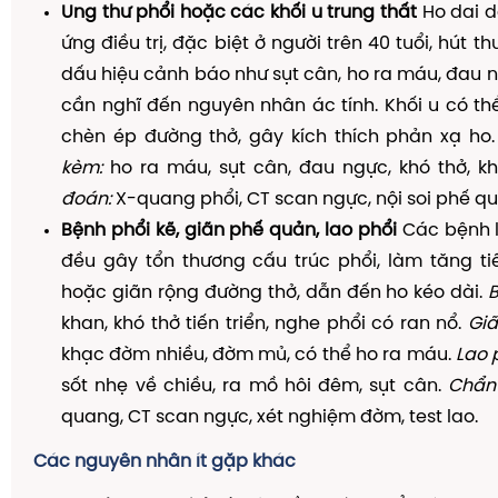
Ung thư phổi hoặc các khối u trung thất
Ho dai 
ứng điều trị, đặc biệt ở người trên 40 tuổi, hút t
dấu hiệu cảnh báo như sụt cân, ho ra máu, đau n
cần nghĩ đến nguyên nhân ác tính. Khối u có t
chèn ép đường thở, gây kích thích phản xạ ho
kèm:
ho ra máu, sụt cân, đau ngực, khó thở, k
đoán:
X-quang phổi, CT scan ngực, nội soi phế quả
Bệnh phổi kẽ, giãn phế quản, lao phổi
Các bệnh l
đều gây tổn thương cấu trúc phổi, làm tăng ti
hoặc giãn rộng đường thở, dẫn đến ho kéo dài.
B
khan, khó thở tiến triển, nghe phổi có ran nổ.
Giã
khạc đờm nhiều, đờm mủ, có thể ho ra máu.
Lao 
sốt nhẹ về chiều, ra mồ hôi đêm, sụt cân.
Chẩn
quang, CT scan ngực, xét nghiệm đờm, test lao.
Các nguyên nhân ít gặp khác