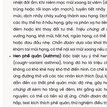
nhiệt đới ẩm. Khi niêm mạc mũi xoang bị viêm (d
trùng hoặc rối loạn vận mạch), tuyến tiết nhầ
mức, dịch nhầy chảy xuống thành sau họng. Dịch
các thụ thể ho ở hầu họng, gây ra phản xạ ho liên
đêm hoặc khi thay đổi tư thế.
Triệu chứng đi 
vướng họng, khịt mũi, hắt hơi, ngứa họng, có th
hoặc đau đầu nhẹ.
Chẩn đoán:
dựa vào khai th
khám tai mũi họng, có thể nội soi mũi xoang nếu 
Hen phế quản (Asthma)
Đặc biệt lưu ý thể he
(cough-variant asthma), trong đó ho là triệu 
không có khò khè hay khó thở điển hình. Cơ chế 
ứng đường thở với các tác nhân kích thích (bụi, l
dẫn đến co thắt phế quản mức độ nhẹ, gây h
chứng đi kèm:
ho tăng về đêm, khi gắng sức ho
nguyên; có thể có tiền sử dị ứng.
Chẩn đoán:
đo
hấp, test kích thích phế quản, thử nghiệm điều tr