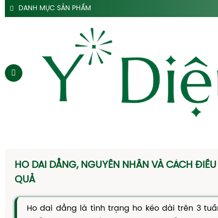
DANH MỤC SẢN PHẨM
SẢN PHẨM SIRO HO Y DIỆU
SẢN PHẨM HỖ TRỢ DẠ DÀY Y DIỆU
SẢN PHẨM ĐẠI TRÀNG TÁO BÓN Y DIỆU
SẢN PHẨM HÀ THỦ Ô
SẢN PHẨM TAM THẤT Y DIỆU
SẢN PHẨM CAO DÂY THÌA CANH Y DIỆU
SẢN PHẨM DẦU GỘI THẢO DƯỢC Y DIỆU
TRANG CHỦ
SIRO HO
HO DAI DẲNG, NGUYÊN NHÂN VÀ CÁCH ĐIỀU 
CAO DẠ CẨM
QUẢ
SIRO TÁO BÓN
Ho dai dẳng là tình trạng ho kéo dài trên 3 tu
HÀ THỦ Ô