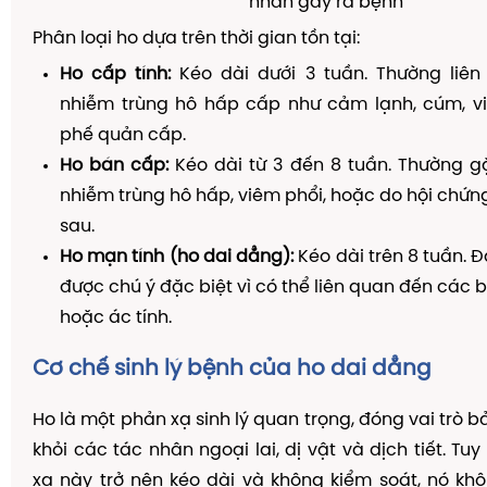
nhân gây ra bệnh
Phân loại ho dựa trên thời gian tồn tại:
Ho cấp tính:
Kéo dài dưới 3 tuần. Thường liê
nhiễm trùng hô hấp cấp như cảm lạnh, cúm, v
phế quản cấp.
Ho bán cấp:
Kéo dài từ 3 đến 8 tuần. Thường g
nhiễm trùng hô hấp, viêm phổi, hoặc do hội chứn
sau.
Ho mạn tính (ho dai dẳng):
Kéo dài trên 8 tuần. 
được chú ý đặc biệt vì có thể liên quan đến các 
hoặc ác tính.
Cơ chế sinh lý bệnh của ho dai dẳng
Ho là một phản xạ sinh lý quan trọng, đóng vai trò 
khỏi các tác nhân ngoại lai, dị vật và dịch tiết. Tuy
xạ này trở nên kéo dài và không kiểm soát, nó kh