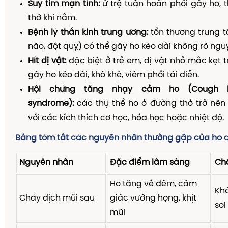
Suy tim mạn tính:
ứ trệ tuần hoàn phổi gây ho,
thở khi nằm.
Bệnh lý thần kinh trung ương:
tổn thương trung t
não, đột quỵ) có thể gây ho kéo dài không rõ ngu
Hít dị vật:
đặc biệt ở trẻ em, dị vật nhỏ mắc kẹt 
gây ho kéo dài, khò khè, viêm phổi tái diễn.
Hội chứng tăng nhạy cảm ho (Cough hype
syndrome):
các thụ thể ho ở đường thở trở nê
với các kích thích cơ học, hóa học hoặc nhiệt độ.
Bảng tóm tắt các nguyên nhân thường gặp của ho 
Nguyên nhân
Đặc điểm lâm sàng
Ch
Ho tăng về đêm, cảm
Kh
Chảy dịch mũi sau
giác vướng họng, khịt
soi
mũi