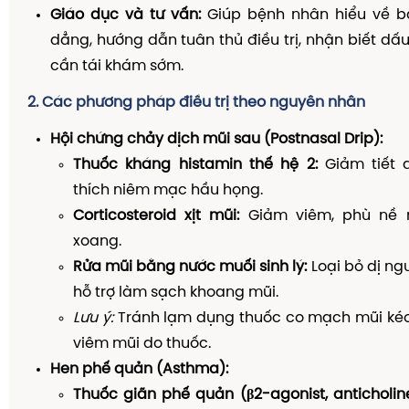
Giáo dục và tư vấn:
Giúp bệnh nhân hiểu về b
dẳng, hướng dẫn tuân thủ điều trị, nhận biết dấ
cần tái khám sớm.
2. Các phương pháp điều trị theo nguyên nhân
Hội chứng chảy dịch mũi sau (Postnasal Drip):
Thuốc kháng histamin thế hệ 2:
Giảm tiết d
thích niêm mạc hầu họng.
Corticosteroid xịt mũi:
Giảm viêm, phù nề 
xoang.
Rửa mũi bằng nước muối sinh lý:
Loại bỏ dị ng
hỗ trợ làm sạch khoang mũi.
Lưu ý:
Tránh lạm dụng thuốc co mạch mũi kéo 
viêm mũi do thuốc.
Hen phế quản (Asthma):
Thuốc giãn phế quản (β2-agonist, anticholine