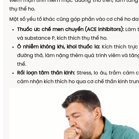
viêm mạn tính niêm mạc đường thở trên, làm tăn
thụ thể ho.
Một số yếu tố khác cũng góp phần vào cơ chế ho da
Thuốc ức chế men chuyển (ACE inhibitors):
Làm t
và substance P, kích thích thụ thể ho.
Ô nhiễm không khí, khói thuốc lá:
Kích thích trự
đường thở, làm nặng thêm quá trình viêm và tă
thể.
Rối loạn tâm thần kinh:
Stress, lo âu, trầm cảm 
cảm nhận kích thích ho qua cơ chế thần kinh tru