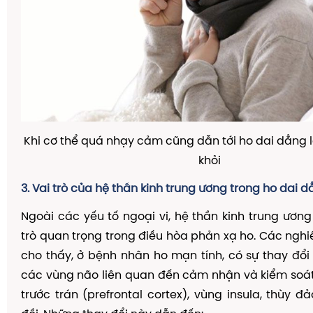
Khi cơ thể quá nhạy cảm cũng dẫn tới ho dai dẳng 
khỏi
3. Vai trò của hệ thần kinh trung ương trong ho dai 
Ngoài các yếu tố ngoại vi, hệ thần kinh trung ươn
trò quan trọng trong điều hòa phản xạ ho. Các ngh
cho thấy, ở bệnh nhân ho mạn tính, có sự thay đổ
các vùng não liên quan đến cảm nhận và kiểm soá
trước trán (prefrontal cortex), vùng insula, thùy đ