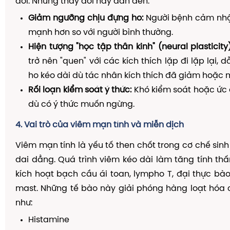
đồi. Những thay đổi này dẫn đến:
Giảm ngưỡng chịu đựng ho:
Người bệnh cảm nhận
mạnh hơn so với người bình thường.
Hiện tượng "học tập thần kinh" (neural plasticity)
trở nên "quen" với các kích thích lặp đi lặp lại,
ho kéo dài dù tác nhân kích thích đã giảm hoặc m
Rối loạn kiểm soát ý thức:
Khó kiểm soát hoặc ức
dù có ý thức muốn ngừng.
4. Vai trò của viêm mạn tính và miễn dịch
Viêm mạn tính là yếu tố then chốt trong cơ chế sinh
dai dẳng. Quá trình viêm kéo dài làm tăng tính t
kích hoạt bạch cầu ái toan, lympho T, đại thực bà
mast. Những tế bào này giải phóng hàng loạt hóa 
như:
Histamine