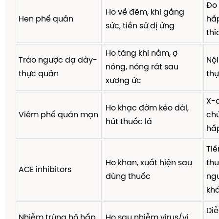
Đo
Ho về đêm, khi gắng
Hen phế quản
hấp
sức, tiền sử dị ứng
thí
Ho tăng khi nằm, ợ
Trào ngược dạ dày-
Nội
nóng, nóng rát sau
thực quản
th
xương ức
X-
Ho khạc đờm kéo dài,
Viêm phế quản mạn
ch
hút thuốc lá
hấ
Tiề
Ho khan, xuất hiện sau
thu
ACE inhibitors
dùng thuốc
ng
kh
Diễ
Nhiễm trùng hô hấp
Ho sau nhiễm virus/vi