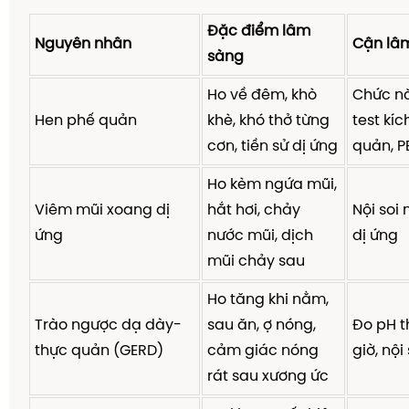
Đặc điểm lâm
Nguyên nhân
Cận lâm
sàng
Ho về đêm, khò
Chức n
Hen phế quản
khè, khó thở từng
test kíc
cơn, tiền sử dị ứng
quản, P
Ho kèm ngứa mũi,
Viêm mũi xoang dị
hắt hơi, chảy
Nội soi 
ứng
nước mũi, dịch
dị ứng
mũi chảy sau
Ho tăng khi nằm,
Trào ngược dạ dày-
sau ăn, ợ nóng,
Đo pH t
thực quản (GERD)
cảm giác nóng
giờ, nội
rát sau xương ức