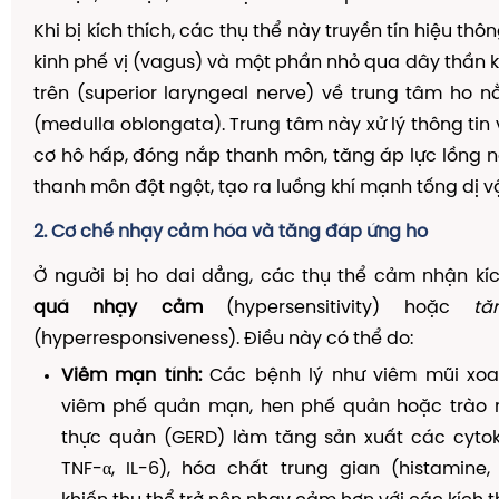
Khi bị kích thích, các thụ thể này truyền tín hiệu th
kinh phế vị (vagus) và một phần nhỏ qua dây thần 
trên (superior laryngeal nerve) về trung tâm ho
(medulla oblongata). Trung tâm này xử lý thông tin 
cơ hô hấp, đóng nắp thanh môn, tăng áp lực lồng 
thanh môn đột ngột, tạo ra luồng khí mạnh tống dị vậ
2. Cơ chế nhạy cảm hóa và tăng đáp ứng ho
Ở người bị ho dai dẳng, các thụ thể cảm nhận kíc
quá nhạy cảm
(hypersensitivity) hoặc
t
(hyperresponsiveness). Điều này có thể do:
Viêm mạn tính:
Các bệnh lý như viêm mũi xoa
viêm phế quản mạn, hen phế quản hoặc trào
thực quản (GERD) làm tăng sản xuất các cytoki
TNF-α, IL-6), hóa chất trung gian (histamine,