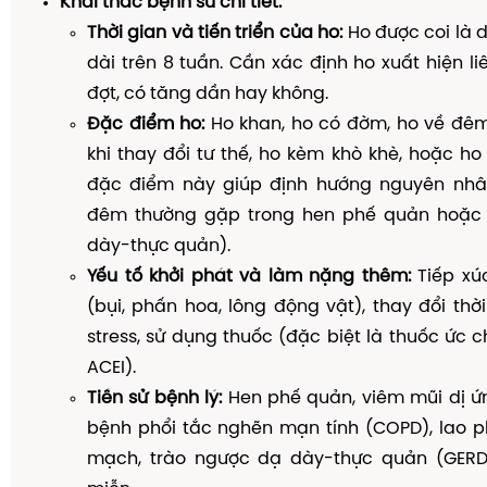
Khai thác bệnh sử chi tiết:
Thời gian và tiến triển của ho:
Ho được coi là d
dài trên 8 tuần. Cần xác định ho xuất hiện li
đợt, có tăng dần hay không.
Đặc điểm ho:
Ho khan, ho có đờm, ho về đêm
khi thay đổi tư thế, ho kèm khò khè, hoặc h
đặc điểm này giúp định hướng nguyên nhân
đêm thường gặp trong hen phế quản hoặc 
dày-thực quản).
Yếu tố khởi phát và làm nặng thêm:
Tiếp xúc
(bụi, phấn hoa, lông động vật), thay đổi thời
stress, sử dụng thuốc (đặc biệt là thuốc ức
ACEI).
Tiền sử bệnh lý:
Hen phế quản, viêm mũi dị ứ
bệnh phổi tắc nghẽn mạn tính (COPD), lao ph
mạch, trào ngược dạ dày-thực quản (GERD