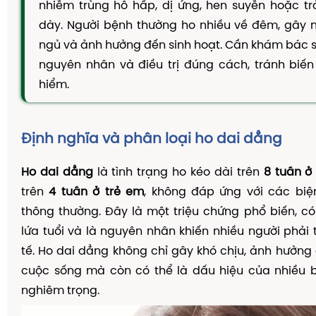
nhiễm trùng hô hấp, dị ứng, hen suyễn hoặc t
TAM THẤT MẬT ONG
dày. Người bệnh thường ho nhiều về đêm, gây 
CAO DÂY THÌA CANH
ngủ và ảnh hưởng đến sinh hoạt. Cần khám bác s
DẦU GỘI THẢO DƯỢC
nguyên nhân và điều trị đúng cách, tránh biế
KIẾN THỨC
hiểm.
Kiến Thức Về Ho
Kiến Thức Về Dạ Dày
Định nghĩa và phân loại ho dai dẳng
Kiến Thức Về Đại Tràng
Ho dai dẳng
là tình trạng ho kéo dài trên
8 tuần ở
Kiến Thức Về Hà Thủ Ô
trên
4 tuần ở trẻ em
, không đáp ứng với các biệ
Kiến Thức Về Tam Thất
thông thường. Đây là một triệu chứng phổ biến, c
lứa tuổi và là nguyên nhân khiến nhiều người phải 
Kiến Thức Về Tiểu Đường
tế. Ho dai dẳng không chỉ gây khó chịu, ảnh hưởng
Kiến Thức Về Dầu Gội Thảo Dược
cuộc sống mà còn có thể là dấu hiệu của nhiều b
Kiến Thức Về Máy Lọc Không Khí
nghiêm trọng.
Nấm Lưỡi