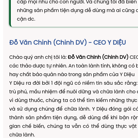
cấp mọi nhu cho con người. Và chúng tôi đã biế
TAM THẤT MẬT ONG
những sản phẩm tiện dụng dễ dùng mà ai cũng c
CAO DÂY THÌA CANH
cận dc.
DẦU GỘI THẢO DƯỢC
KIẾN THỨC
Đỗ Văn Chinh (Chinh DV) - CEO Y DIỆU
Kiến Thức Về Ho
Chào quý anh chị tôi là:
Đỗ Văn Chinh (Chinh DV)
CEO
Kiến Thức Về Dạ Dày
các thảo dược tự nhiên. An toàn lành tính, không có 
Kiến Thức Về Đại Tràng
hay chất bảo quản nào trong sản phẩm của Y Diệu
Kiến Thức Về Hà Thủ Ô
Y Diệu ra đời bởi 1 đội ngũ có niềm tin sâu sắc rằng
Kiến Thức Về Tam Thất
trù phú, mầu nhiệm để nuôi dững và chữa lành cho 
vì dùng thuốc, chúng ta có thể tìm kiếm những thực
Kiến Thức Về Tiểu Đường
và sử dụng chúng để chữa lành. Y Diệu đóng gói c
Kiến Thức Về Dầu Gội Thảo Dược
thành sản phẩm tiện dụng, dễ dùng để khi bận rộn
Kiến Thức Về Máy Lọc Không Khí
gian chế biến, chúng ta vẫn có thể dùng thực vậ
chữa lành.
Nấm Lưỡi