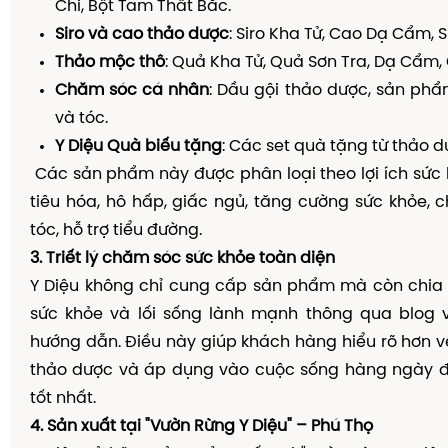
Chi, Bột Tam Thất Bắc.
Siro và cao thảo dược
: Siro Kha Tử, Cao Dạ Cẩm, 
Thảo mộc thô
: Quả Kha Tử, Quả Sơn Tra, Dạ Cẩm,
Chăm sóc cá nhân
: Dầu gội thảo dược, sản ph
và tóc.
Y Diệu Quà biếu tặng
: Các set quà tặng từ thảo d
Các sản phẩm này được phân loại theo lợi ích sức 
tiêu hóa, hô hấp, giấc ngủ, tăng cường sức khỏe,
tóc, hỗ trợ tiểu đường.
3. Triết lý chăm sóc sức khỏe toàn diện
Y Diệu không chỉ cung cấp sản phẩm mà còn chia 
sức khỏe và lối sống lành mạnh thông qua blog v
hướng dẫn. Điều này giúp khách hàng hiểu rõ hơn 
thảo dược và áp dụng vào cuộc sống hàng ngày đ
tốt nhất.
4. Sản xuất tại "Vườn Rừng Y Diệu" – Phú Thọ