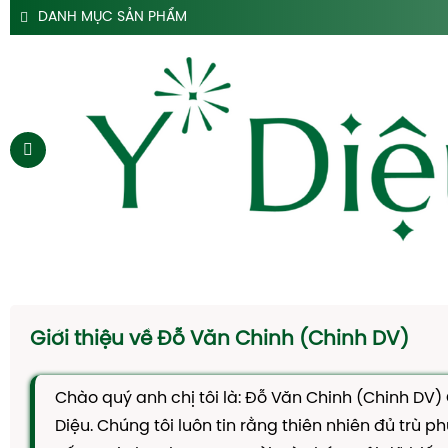
DANH MỤC SẢN PHẨM
SẢN PHẨM SIRO HO Y DIỆU
SẢN PHẨM HỖ TRỢ DẠ DÀY Y DIỆU
SẢN PHẨM ĐẠI TRÀNG TÁO BÓN Y DIỆU
SẢN PHẨM HÀ THỦ Ô
SẢN PHẨM TAM THẤT Y DIỆU
SẢN PHẨM CAO DÂY THÌA CANH Y DIỆU
SẢN PHẨM DẦU GỘI THẢO DƯỢC Y DIỆU
TRANG CHỦ
SIRO HO
Giới thiệu về Đỗ Văn Chinh (Chinh DV)
CAO DẠ CẨM
SIRO TÁO BÓN
Chào quý anh chị tôi là: Đỗ Văn Chinh (Chinh DV)
Diệu. Chúng tôi luôn tin rằng thiên nhiên đủ trù p
HÀ THỦ Ô