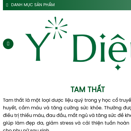
DANH MỤC SẢN PHẨM
SẢN PHẨM SIRO HO Y DIỆU
SẢN PHẨM HỖ TRỢ DẠ DÀY Y DIỆU
SẢN PHẨM ĐẠI TRÀNG TÁO BÓN Y DIỆU
SẢN PHẨM HÀ THỦ Ô
SẢN PHẨM TAM THẤT Y DIỆU
SẢN PHẨM CAO DÂY THÌA CANH Y DIỆU
SẢN PHẨM DẦU GỘI THẢO DƯỢC Y DIỆU
TRANG CHỦ
TAM THẤT
SIRO HO
Tam thất là một loại dược liệu quý trong y học cổ truy
CAO DẠ CẨM
huyết, cầm máu và tăng cường sức khỏe. Thường đượ
điều trị thiếu máu, đau đầu, mất ngủ và tăng sức đề k
SIRO TÁO BÓN
giúp làm đẹp da, giảm stress và cải thiện tuần hoàn 
HÀ THỦ Ô
cho phụ nữ sau sinh.