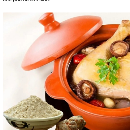
TAM THẤT MẬT ONG
CAO DÂY THÌA CANH
DẦU GỘI THẢO DƯỢC
KIẾN THỨC
Kiến Thức Về Ho
Kiến Thức Về Dạ Dày
Kiến Thức Về Đại Tràng
Kiến Thức Về Hà Thủ Ô
Kiến Thức Về Tam Thất
Kiến Thức Về Tiểu Đường
Kiến Thức Về Dầu Gội Thảo Dược
Kiến Thức Về Máy Lọc Không Khí
Nấm Lưỡi