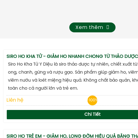
TAM THẤT MẬT ONG
CAO DÂY THÌA CANH
DẦU GỘI THẢO DƯỢC
Xem thêm
KIẾN THỨC
Kiến Thức Về Ho
SIRO HO KHA TỬ - GIẢM HO NHANH CHÓNG TỪ THẢO DƯỢ
Kiến Thức Về Dạ Dày
Siro Ho Kha Tử Y Diệu là siro thảo dược tự nhiên, chiết xuất t
Kiến Thức Về Đại Tràng
ong, chanh, gừng và rượu gạo. Sản phẩm giúp giảm ho, viêm
Kiến Thức Về Hà Thủ Ô
viêm nướu và loét miệng hiệu quả. Không chất bảo quản, k
toàn cho cả người lớn và trẻ em.
Kiến Thức Về Tam Thất
Liên hệ
-100%
Kiến Thức Về Tiểu Đường
Kiến Thức Về Dầu Gội Thảo Dược
Chi Tiết
Kiến Thức Về Máy Lọc Không Khí
Nấm Lưỡi
SIRO HO TRẺ EM - GIẢM HO, LONG ĐỜM HIỆU QUẢ BẰNG T