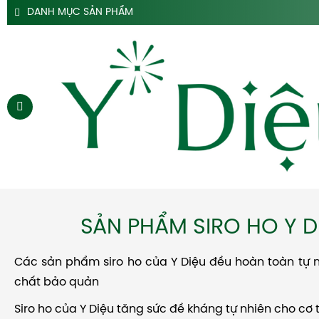
DANH MỤC SẢN PHẨM
SẢN PHẨM SIRO HO Y DIỆU
SẢN PHẨM HỖ TRỢ DẠ DÀY Y DIỆU
SẢN PHẨM ĐẠI TRÀNG TÁO BÓN Y DIỆU
SẢN PHẨM HÀ THỦ Ô
SẢN PHẨM TAM THẤT Y DIỆU
SẢN PHẨM CAO DÂY THÌA CANH Y DIỆU
SẢN PHẨM DẦU GỘI THẢO DƯỢC Y DIỆU
TRANG CHỦ
SẢN PHẨM SIRO HO Y D
SIRO HO
CAO DẠ CẨM
Các sản phẩm siro ho của Y Diệu đều hoàn toàn tự 
chất bảo quản
SIRO TÁO BÓN
HÀ THỦ Ô
Siro ho của Y Diệu tăng sức đề kháng tự nhiên cho cơ 