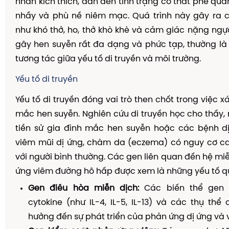
nhân kích thích, dẫn đến tình trạng co thắt phế quản
nhầy và phù nề niêm mạc. Quá trình này gây ra c
như khó thở, ho, thở khò khè và cảm giác nặng ng
gây hen suyễn rất đa dạng và phức tạp, thường là
tương tác giữa yếu tố di truyền và môi trường.
Yếu tố di truyền
Yếu tố di truyền đóng vai trò then chốt trong việc 
mắc hen suyễn. Nghiên cứu di truyền học cho thấy,
tiền sử gia đình mắc hen suyễn hoặc các bệnh d
viêm mũi dị ứng, chàm da (eczema) có nguy cơ ca
với người bình thường. Các gen liên quan đến hệ mi
ứng viêm đường hô hấp được xem là những yếu tố qu
Gen điều hòa miễn dịch:
Các biến thể gen 
cytokine (như IL-4, IL-5, IL-13) và các thụ th
hưởng đến sự phát triển của phản ứng dị ứng và 