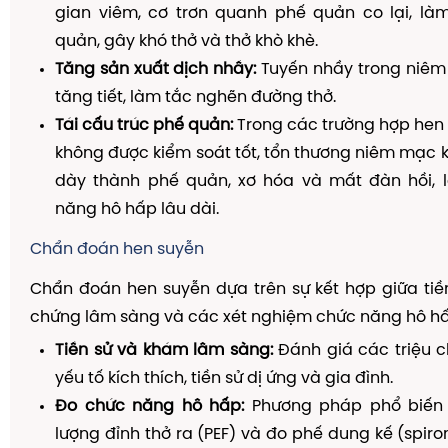
gian viêm, cơ trơn quanh phế quản co lại, là
quản, gây khó thở và thở khò khè.
Tăng sản xuất dịch nhầy:
Tuyến nhầy trong niê
tăng tiết, làm tắc nghẽn đường thở.
Tái cấu trúc phế quản:
Trong các trường hợp hen
không được kiểm soát tốt, tổn thương niêm mạc 
dày thành phế quản, xơ hóa và mất đàn hồi,
năng hô hấp lâu dài.
Chẩn đoán hen suyễn
Chẩn đoán hen suyễn dựa trên sự kết hợp giữa tiền
chứng lâm sàng và các xét nghiệm chức năng hô hấ
Tiền sử và khám lâm sàng:
Đánh giá các triệu c
yếu tố kích thích, tiền sử dị ứng và gia đình.
Đo chức năng hô hấp:
Phương pháp phổ biến 
lượng đỉnh thở ra (PEF) và đo phế dung kế (spir