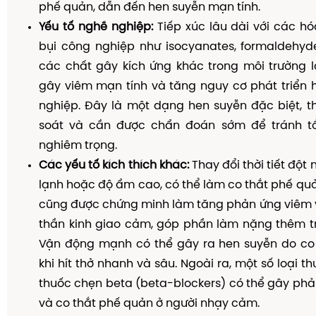
phế quản, dẫn đến hen suyễn mạn tính.
Yếu tố nghề nghiệp:
Tiếp xúc lâu dài với các hó
bụi công nghiệp như isocyanates, formaldehyde
các chất gây kích ứng khác trong môi trường l
gây viêm mạn tính và tăng nguy cơ phát triển 
nghiệp. Đây là một dạng hen suyễn đặc biệt, t
soát và cần được chẩn đoán sớm để tránh t
nghiêm trọng.
Các yếu tố kích thích khác:
Thay đổi thời tiết đột 
lạnh hoặc độ ẩm cao, có thể làm co thắt phế quản
cũng được chứng minh làm tăng phản ứng viêm v
thần kinh giao cảm, góp phần làm nặng thêm tr
Vận động mạnh có thể gây ra hen suyễn do co
khi hít thở nhanh và sâu. Ngoài ra, một số loại th
thuốc chẹn beta (beta-blockers) có thể gây ph
và co thắt phế quản ở người nhạy cảm.