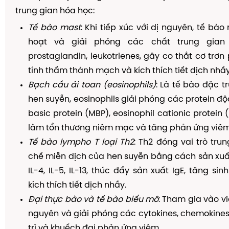
trung gian hóa học:
Tế bào mast
: Khi tiếp xúc với dị nguyên, tế bà
hoạt và giải phóng các chất trung gian 
prostaglandin, leukotrienes, gây co thắt cơ trơn
tính thấm thành mạch và kích thích tiết dịch nhầy
Bạch cầu ái toan (eosinophils)
: Là tế bào đặc t
hen suyễn, eosinophils giải phóng các protein độ
basic protein (MBP), eosinophil cationic protein
làm tổn thương niêm mạc và tăng phản ứng viêm
Tế bào lympho T loại Th2
: Th2 đóng vai trò tru
chế miễn dịch của hen suyễn bằng cách sản xuấ
IL-4, IL-5, IL-13, thúc đẩy sản xuất IgE, tăng sin
kích thích tiết dịch nhầy.
Đại thực bào và tế bào biểu mô
: Tham gia vào v
nguyên và giải phóng các cytokines, chemokine
trì và khuếch đại phản ứng viêm.