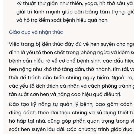
kỹ thuật thư giãn như thiền, yoga, hít thở sâu v
giải trí lành mạnh giúp cân bằng tâm trạng, g
và hỗ trợ kiểm soát bệnh hiệu quả hơn.
Giáo dục và nhận thức
Việc trang bị kiến thức đầy đủ về hen suyễn cho ng
đình là yếu tố then chốt trong phòng ngừa và kiểm s
bệnh cần hiểu rõ về cơ chế bệnh sinh, các dấu hi
hen nặng như khó thở tăng dần, thở nhanh, tím tái, và
thời để tránh các biến chứng nguy hiểm. Ngoài ra,
các yếu tố kích thích cá nhân và cách phòng tránh 
tần suất cơn hen và nâng cao hiệu quả điều trị.
Đào tạo kỹ năng tự quản lý bệnh, bao gồm cách
đúng cách, theo dõi triệu chứng và sử dụng thiết 
hô hấp tại nhà, cũng góp phần quan trọng trong vi
soát hen suyễn lâu dài. Các chương trình giáo dục