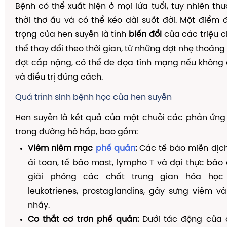
Bệnh có thể xuất hiện ở mọi lứa tuổi, tuy nhiên th
thời thơ ấu và có thể kéo dài suốt đời. Một điểm
trọng của hen suyễn là tính
biến đổi
của các triệu 
thể thay đổi theo thời gian, từ những đợt nhẹ thoán
đợt cấp nặng, có thể đe dọa tính mạng nếu không
và điều trị đúng cách.
Quá trình sinh bệnh học của hen suyễn
Hen suyễn là kết quả của một chuỗi các phản ứng
trong đường hô hấp, bao gồm:
Viêm niêm mạc
phế quản
:
Các tế bào miễn dịc
ái toan, tế bào mast, lympho T và đại thực bào 
giải phóng các chất trung gian hóa học 
leukotrienes, prostaglandins, gây sưng viêm và
nhầy.
Co thắt cơ trơn phế quản:
Dưới tác động của 