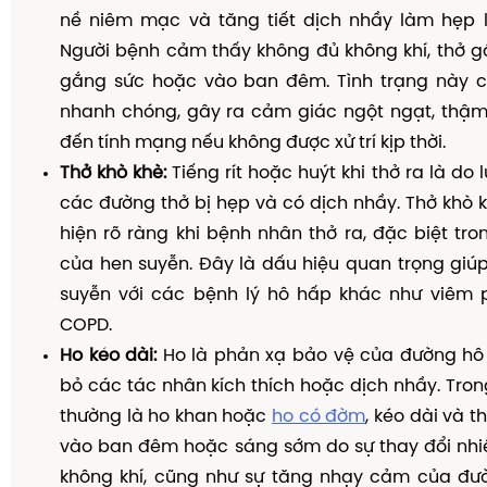
nề niêm mạc và tăng tiết dịch nhầy làm hẹp 
Người bệnh cảm thấy không đủ không khí, thở gấ
gắng sức hoặc vào ban đêm. Tình trạng này có 
nhanh chóng, gây ra cảm giác ngột ngạt, thậm
đến tính mạng nếu không được xử trí kịp thời.
Thở khò khè:
Tiếng rít hoặc huýt khi thở ra là do 
các đường thở bị hẹp và có dịch nhầy. Thở khò 
hiện rõ ràng khi bệnh nhân thở ra, đặc biệt tr
của hen suyễn. Đây là dấu hiệu quan trọng giú
suyễn với các bệnh lý hô hấp khác như viêm
COPD.
Ho kéo dài:
Ho là phản xạ bảo vệ của đường hô
bỏ các tác nhân kích thích hoặc dịch nhầy. Tron
thường là ho khan hoặc
ho có đờm
, kéo dài và 
vào ban đêm hoặc sáng sớm do sự thay đổi nhi
không khí, cũng như sự tăng nhạy cảm của đư