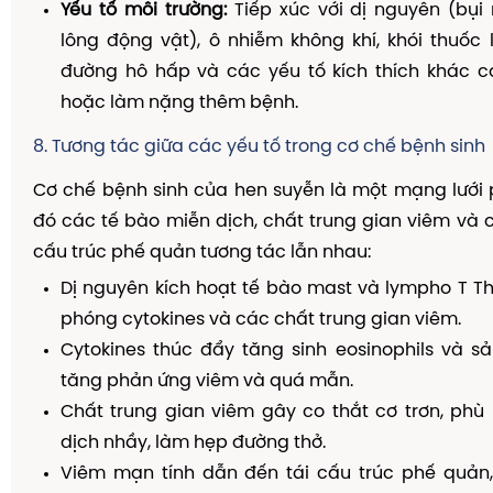
Yếu tố môi trường:
Tiếp xúc với dị nguyên (bụi
lông động vật), ô nhiễm không khí, khói thuốc 
đường hô hấp và các yếu tố kích thích khác có
hoặc làm nặng thêm bệnh.
8. Tương tác giữa các yếu tố trong cơ chế bệnh sinh
Cơ chế bệnh sinh của hen suyễn là một mạng lưới 
đó các tế bào miễn dịch, chất trung gian viêm và
cấu trúc phế quản tương tác lẫn nhau:
Dị nguyên kích hoạt tế bào mast và lympho T Th
phóng cytokines và các chất trung gian viêm.
Cytokines thúc đẩy tăng sinh eosinophils và sả
tăng phản ứng viêm và quá mẫn.
Chất trung gian viêm gây co thắt cơ trơn, phù 
dịch nhầy, làm hẹp đường thở.
Viêm mạn tính dẫn đến tái cấu trúc phế quản