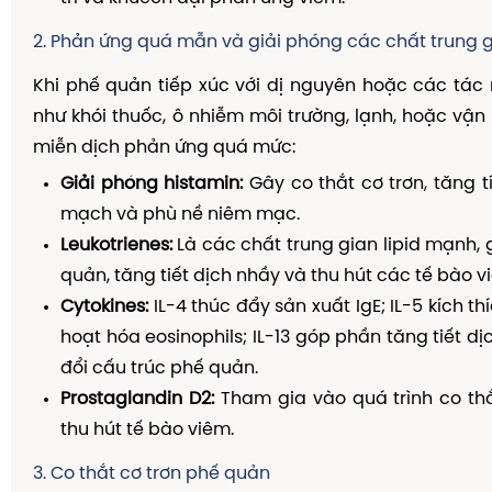
2. Phản ứng quá mẫn và giải phóng các chất trung 
Khi phế quản tiếp xúc với dị nguyên hoặc các tác 
như khói thuốc, ô nhiễm môi trường, lạnh, hoặc vậ
miễn dịch phản ứng quá mức:
Giải phóng histamin:
Gây co thắt cơ trơn, tăng 
mạch và phù nề niêm mạc.
Leukotrienes:
Là các chất trung gian lipid mạnh, 
quản, tăng tiết dịch nhầy và thu hút các tế bào v
Cytokines:
IL-4 thúc đẩy sản xuất IgE; IL-5 kích th
hoạt hóa eosinophils; IL-13 góp phần tăng tiết d
đổi cấu trúc phế quản.
Prostaglandin D2:
Tham gia vào quá trình co th
thu hút tế bào viêm.
3. Co thắt cơ trơn phế quản