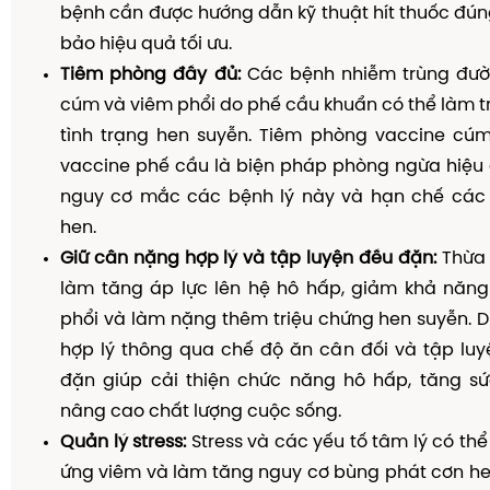
bệnh cần được hướng dẫn kỹ thuật hít thuốc đú
bảo hiệu quả tối ưu.
Tiêm phòng đầy đủ:
Các bệnh nhiễm trùng đườ
cúm và viêm phổi do phế cầu khuẩn có thể làm 
tình trạng hen suyễn. Tiêm phòng vaccine c
vaccine phế cầu là biện pháp phòng ngừa hiệu 
nguy cơ mắc các bệnh lý này và hạn chế các
hen.
Giữ cân nặng hợp lý và tập luyện đều đặn:
Thừa 
làm tăng áp lực lên hệ hô hấp, giảm khả năn
phổi và làm nặng thêm triệu chứng hen suyễn. D
hợp lý thông qua chế độ ăn cân đối và tập luy
đặn giúp cải thiện chức năng hô hấp, tăng s
nâng cao chất lượng cuộc sống.
Quản lý stress:
Stress và các yếu tố tâm lý có thể
ứng viêm và làm tăng nguy cơ bùng phát cơn he