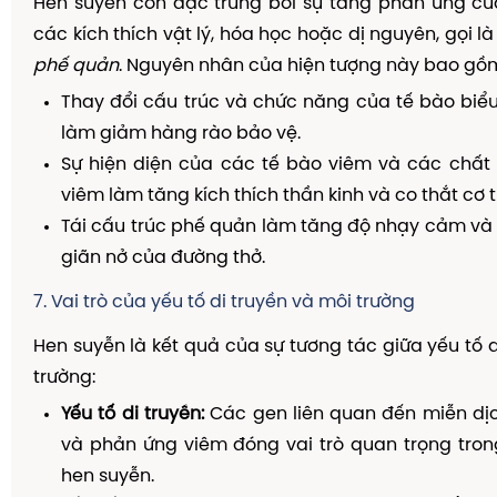
Hen suyễn còn đặc trưng bởi sự tăng phản ứng củ
các kích thích vật lý, hóa học hoặc dị nguyên, gọi l
phế quản
. Nguyên nhân của hiện tượng này bao gồ
Thay đổi cấu trúc và chức năng của tế bào biể
làm giảm hàng rào bảo vệ.
Sự hiện diện của các tế bào viêm và các chất 
viêm làm tăng kích thích thần kinh và co thắt cơ t
Tái cấu trúc phế quản làm tăng độ nhạy cảm và
giãn nở của đường thở.
7. Vai trò của yếu tố di truyền và môi trường
Hen suyễn là kết quả của sự tương tác giữa yếu tố d
trường:
Yếu tố di truyền:
Các gen liên quan đến miễn dịch
và phản ứng viêm đóng vai trò quan trọng tro
hen suyễn.