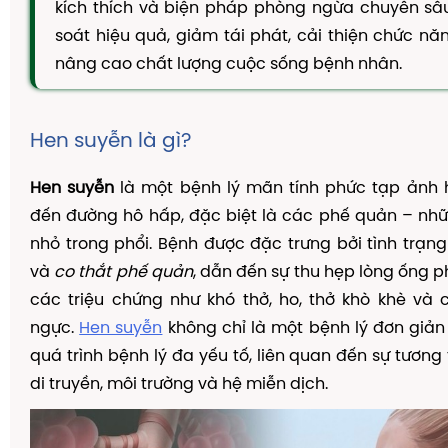
kích thích và biện pháp phòng ngừa chuyên s
TAM THẤT MẬT ONG
soát hiệu quả, giảm tái phát, cải thiện chức n
CAO DÂY THÌA CANH
nâng cao chất lượng cuộc sống bệnh nhân.
DẦU GỘI THẢO DƯỢC
KIẾN THỨC
Hen suyễn là gì?
Kiến Thức Về Ho
Hen suyễn
Kiến Thức Về Dạ Dày
là một bệnh lý mãn tính phức tạp ảnh h
đến đường hô hấp, đặc biệt là các phế quản – nh
Kiến Thức Về Đại Tràng
nhỏ trong phổi. Bệnh được đặc trưng bởi tình trạn
Kiến Thức Về Hà Thủ Ô
và
co thắt phế quản
, dẫn đến sự thu hẹp lòng ống p
Kiến Thức Về Tam Thất
các triệu chứng như khó thở, ho, thở khò khè và
ngực.
Hen suyễn
không chỉ là một bệnh lý đơn giả
Kiến Thức Về Tiểu Đường
quá trình bệnh lý đa yếu tố, liên quan đến sự tương
Kiến Thức Về Dầu Gội Thảo Dược
di truyền, môi trường và hệ miễn dịch.
Kiến Thức Về Máy Lọc Không Khí
Nấm Lưỡi