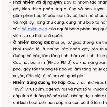
Phơi nhiễm với dị nguyên:
Đây là nhóm tác nhân
gây kích thích phản ứng dị ứng và hen suyễn.
gồm phấn hoa từ các loại cây cỏ, bụi nhà chứa 
và mạt bụi, lông thú cưng, cũng như bào tử nấ
xúc,
hệ miễn dịch
của người bệnh phản ứng qu
viêm và co thắt phế quản.
Ô nhiễm không khí:
Khói bụi từ giao thông, khí t
khói thuốc lá là những tác nhân gây tổn t
đường hô hấp, làm tăng tính thấm và kích thích
Các hạt bụi mịn (PM2.5, PM10) có khả năng xâ
phổi, gây tổn thương tế bào và làm tăng nguy cơ
suyễn, đặc biệt ở trẻ em và người già.
Nhiễm trùng đường hô hấp:
Các virus như virus
(RSV), virus cúm, adenovirus và một số vi khuẩn 
cấp tính ở đường hô hấp dưới. Những đợt nhiễm 
chỉ kích hoạt cơn hen cấp mà còn có thể làm th