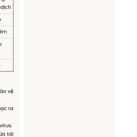
 dịch
o
iêm
u
m
bảo vệ
hạc ra
virus.
ừa tái