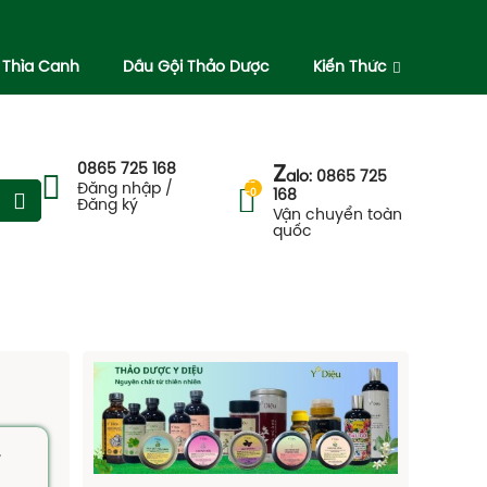
 Thìa Canh
Dầu Gội Thảo Dược
Kiến Thức
0865 725 168
Z
alo: 0865 725
--
Đăng nhập /
-0
168
Đăng ký
Vận chuyển toàn
quốc
,