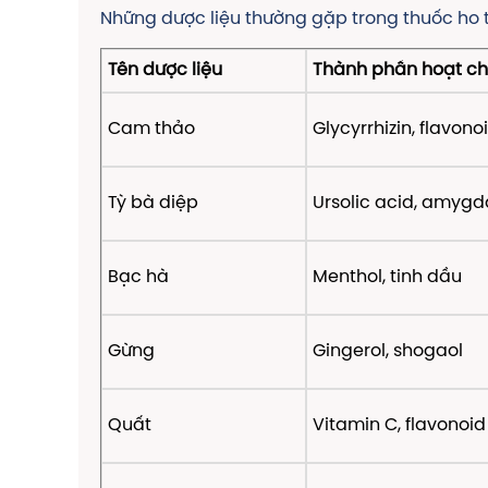
Những dược liệu thường gặp trong thuốc ho
Tên dược liệu
Thành phần hoạt ch
Cam thảo
Glycyrrhizin, flavono
Tỳ bà diệp
Ursolic acid, amygd
Bạc hà
Menthol, tinh dầu
Gừng
Gingerol, shogaol
Quất
Vitamin C, flavonoid