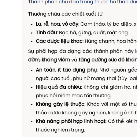
Thành phần chủ đạo trong thuốc ho thảo dư
Thường chứa các chiết xuất từ:
Lá, rễ, hoa, vỏ cây
: Cam thảo, tỳ bà diệp, 
Tinh dầu
: Bạc hà, gừng, quất, mật ong.
Các dược liệu khác
: Húng chanh, hoa hồn
Sự phối hợp đa dạng các thành phần này 
đờm, kháng viêm
và
tăng cường sức đề khá
An toàn, ít tác dụng phụ
: Nhờ nguồn gốc 
người cao tuổi, phụ nữ mang thai (tùy loại
Hiệu quả đa chiều
: Không chỉ giảm ho, 
phục hồi niêm mạc tổn thương.
Không gây lệ thuộc
: Khác với một số th
thảo dược không gây nghiện, không ảnh h
Khả năng phối hợp linh hoạt
: Có thể kết
thuốc nghiêm trọng.