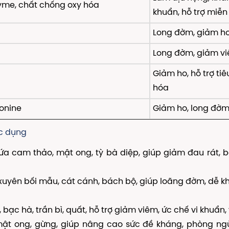
yme, chất chống oxy hóa
khuẩn, hỗ trợ miễn
Long đờm, giảm h
Long đờm, giảm v
Giảm ho, hỗ trợ tiê
hóa
onine
Giảm ho, long đờ
ác dụng
ứa cam thảo, mật ong, tỳ bà diệp, giúp giảm đau rát, 
 xuyên bối mẫu, cát cánh, bách bộ, giúp loãng đờm, dễ k
, bạc hà, trần bì, quất, hỗ trợ giảm viêm, ức chế vi khuẩn, 
 mật ong, gừng, giúp nâng cao sức đề kháng, phòng ng