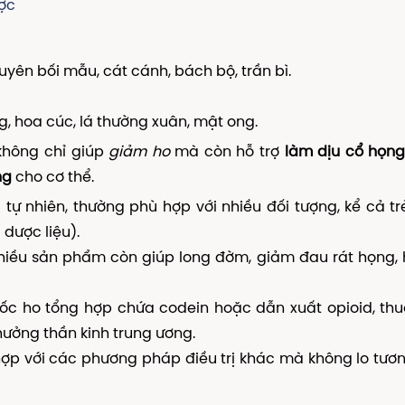
ợc
xuyên bối mẫu, cát cánh, bách bộ, trần bì.
g, hoa cúc, lá thường xuân, mật ong.
không chỉ giúp
giảm ho
mà còn hỗ trợ
làm dịu cổ họng
ng
cho cơ thể.
tự nhiên, thường phù hợp với nhiều đối tượng, kể cả tr
 dược liệu).
nhiều sản phẩm còn giúp long đờm, giảm đau rát họng, 
uốc ho tổng hợp chứa codein hoặc dẫn xuất opioid, th
ưởng thần kinh trung ương.
 hợp với các phương pháp điều trị khác mà không lo tươ