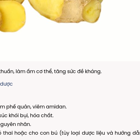
khuẩn, làm ấm cơ thể, tăng sức đề kháng.
 dược
êm phế quản, viêm amidan.
 xúc khói bụi, hóa chất.
nguyên nhân.
ó thai hoặc cho con bú (tùy loại dược liệu và hướng d