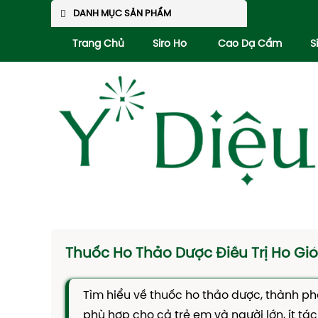
DANH MỤC SẢN PHẨM
Trang Chủ
Siro Ho
Cao Dạ Cẩm
S
Thuốc Ho Thảo Dược Điều Trị Ho G
Tìm hiểu về thuốc ho thảo dược, thành phần
phù hợp cho cả trẻ em và người lớn, ít tá