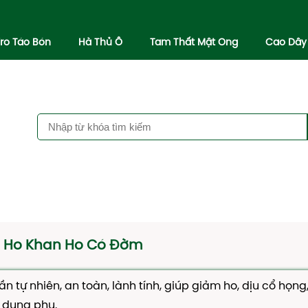
iro Táo Bón
Hà Thủ Ô
Tam Thất Mật Ong
Cao Dây
ió Ho Khan Ho Có Đờm
 tự nhiên, an toàn, lành tính, giúp giảm ho, dịu cổ họng
c dụng phụ.