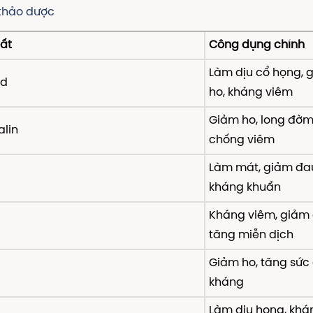
 thảo dược
ất
Công dụng chính
Làm dịu cổ họng, 
id
ho, kháng viêm
Giảm ho, long đờm
alin
chống viêm
Làm mát, giảm đau
kháng khuẩn
Kháng viêm, giảm 
tăng miễn dịch
Giảm ho, tăng sức
kháng
Làm dịu họng, khá