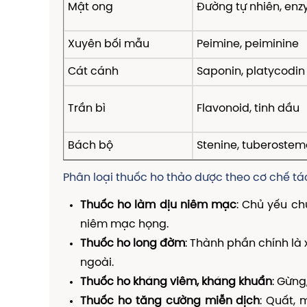
Mật ong
Đường tự nhiên, enz
Xuyên bối mẫu
Peimine, peiminine
Cát cánh
Saponin, platycodin
Trần bì
Flavonoid, tinh dầu
Bách bộ
Stenine, tuberostem
Phân loại thuốc ho thảo dược theo cơ chế t
Thuốc ho làm dịu niêm mạc
: Chủ yếu ch
niêm mạc họng.
Thuốc ho long đờm
: Thành phần chính là
ngoài.
Thuốc ho kháng viêm, kháng khuẩn
: Gừng
Thuốc ho tăng cường miễn dịch
: Quất,