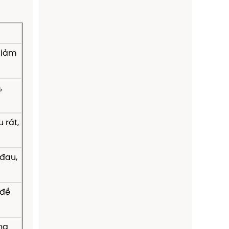
giảm
,
 rát,
đau,
 đề
ng