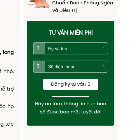
Chuẩn Đoán Phòng Ngừa
Và Điều Trị
TƯ VẤN MIỄN PHÍ
*
, long
*
ẻ nhỏ,
Đăng ký tư vấn
hỗ trợ
Hãy an tâm, thông tin của bạn
uốc ho
sẽ được bảo mật tuyệt đối
ng tác