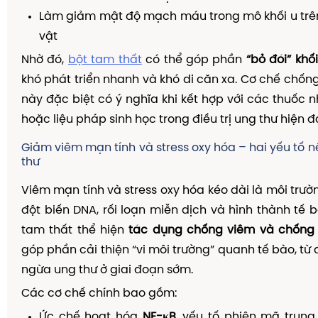
Làm giảm mật độ mạch máu trong mô khối u trê
vật
Nhờ đó,
bột tam thất
có thể góp phần
“bỏ đói” khối
khó phát triển nhanh và khó di căn xa. Cơ chế chốn
này đặc biệt có ý nghĩa khi kết hợp với các thuốc 
hoặc liệu pháp sinh học trong điều trị ung thư hiện đạ
Giảm viêm mạn tính và stress oxy hóa – hai yếu tố n
thư
Viêm mạn tính và stress oxy hóa kéo dài là môi trườ
đột biến DNA, rối loạn miễn dịch và hình thành tế b
tam thất thể hiện
tác dụng chống viêm và chống
góp phần cải thiện “vi môi trường” quanh tế bào, từ
ngừa ung thư ở giai đoạn sớm.
Các cơ chế chính bao gồm:
Ức chế hoạt hóa
NF-κB
, yếu tố phiên mã trun