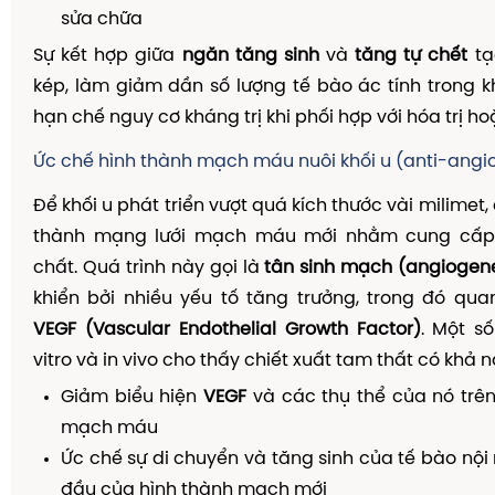
sửa chữa
Sự kết hợp giữa
ngăn tăng sinh
và
tăng tự chết
tạ
kép, làm giảm dần số lượng tế bào ác tính trong kh
hạn chế nguy cơ kháng trị khi phối hợp với hóa trị hoặ
Ức chế hình thành mạch máu nuôi khối u (anti-angi
Để khối u phát triển vượt quá kích thước vài milimet
thành mạng lưới mạch máu mới nhằm cung cấp
chất. Quá trình này gọi là
tân sinh mạch (angiogene
khiển bởi nhiều yếu tố tăng trưởng, trong đó qua
VEGF (Vascular Endothelial Growth Factor)
. Một s
vitro và in vivo cho thấy chiết xuất tam thất có khả 
Giảm biểu hiện
VEGF
và các thụ thể của nó trê
mạch máu
Ức chế sự di chuyển và tăng sinh của tế bào nội
đầu của hình thành mạch mới