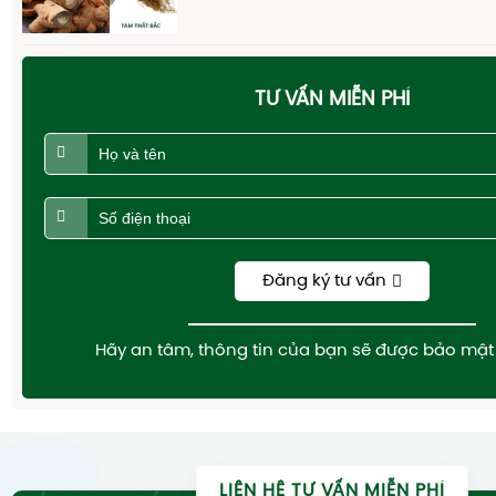
TƯ VẤN MIỄN PHÍ
Đăng ký tư vấn
Hãy an tâm, thông tin của bạn sẽ được bảo mật 
LIÊN HỆ TƯ VẤN MIỄN PHÍ