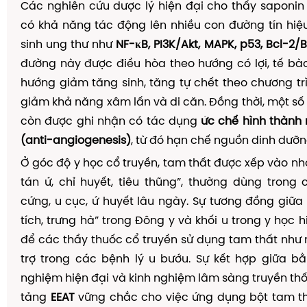
Các nghiên cứu dược lý hiện đại cho thấy saponin
có khả năng tác động lên nhiều con đường tín hiệ
sinh ung thư như
NF-κB, PI3K/Akt, MAPK, p53, Bcl-2/
đường này được điều hòa theo hướng có lợi, tế bà
hướng giảm tăng sinh, tăng tự chết theo chương trì
giảm khả năng xâm lấn và di căn. Đồng thời, một số
còn được ghi nhận có tác dụng
ức chế hình thàn
(anti-angiogenesis)
, từ đó hạn chế nguồn dinh dưỡng
Ở góc độ y học cổ truyền, tam thất được xếp vào nh
tán ứ, chỉ huyết, tiêu thũng”, thường dùng trong
cứng, u cục, ứ huyết lâu ngày. Sự tương đồng giữa 
tích, trưng hà” trong Đông y và khối u trong y học h
để các thầy thuốc cổ truyền sử dụng tam thất như 
trợ trong các bệnh lý u bướu. Sự kết hợp giữa b
nghiệm hiện đại và kinh nghiệm lâm sàng truyền th
tảng
EEAT
vững chắc cho việc ứng dụng bột tam th