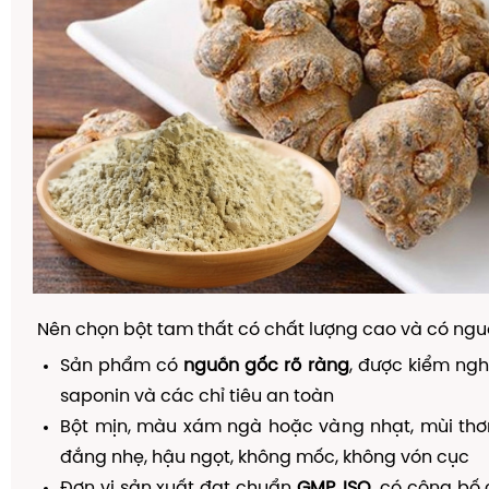
Nên chọn bột tam thất có chất lượng cao và có ngu
Sản phẩm có
nguồn gốc rõ ràng
, được kiểm ng
saponin và các chỉ tiêu an toàn
Bột mịn, màu xám ngà hoặc vàng nhạt, mùi thơm
đắng nhẹ, hậu ngọt, không mốc, không vón cục
Đơn vị sản xuất đạt chuẩn
GMP, ISO
, có công bố 