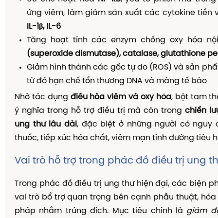
ứng viêm, làm giảm sản xuất các cytokine tiền
IL-1β, IL-6
Tăng hoạt tính các enzym chống oxy hóa nộ
(superoxide dismutase), catalase, glutathione p
Giảm hình thành các gốc tự do (ROS) và sản phẩm
từ đó hạn chế tổn thương DNA và màng tế bào
Nhờ tác dụng
điều hòa viêm và oxy hóa
, bột tam t
ý nghĩa trong hỗ trợ điều trị mà còn trong
chiến l
ung thư lâu dài
, đặc biệt ở những người có nguy 
thuốc, tiếp xúc hóa chất, viêm mạn tính đường tiêu h
Vai trò hỗ trợ trong phác đồ điều trị ung t
Trong phác đồ điều trị ung thư hiện đại, các biện p
vai trò bổ trợ quan trọng bên cạnh phẫu thuật, hóa trị
pháp nhắm trúng đích. Mục tiêu chính là
giảm độ