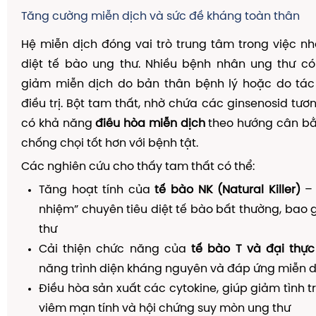
Tăng cường miễn dịch và sức đề kháng toàn thân
Hệ miễn dịch đóng vai trò trung tâm trong việc nh
diệt tế bào ung thư. Nhiều bệnh nhân ung thư có
giảm miễn dịch do bản thân bệnh lý hoặc do tá
điều trị. Bột tam thất, nhờ chứa các ginsenosid tươ
có khả năng
điều hòa miễn dịch
theo hướng cân bằn
chống chọi tốt hơn với bệnh tật.
Các nghiên cứu cho thấy tam thất có thể:
Tăng hoạt tính của
tế bào NK (Natural Killer)
– 
nhiệm” chuyên tiêu diệt tế bào bất thường, bao
thư
Cải thiện chức năng của
tế bào T và đại thự
năng trình diện kháng nguyên và đáp ứng miễn d
Điều hòa sản xuất các cytokine, giúp giảm tình t
viêm mạn tính và hội chứng suy mòn ung thư