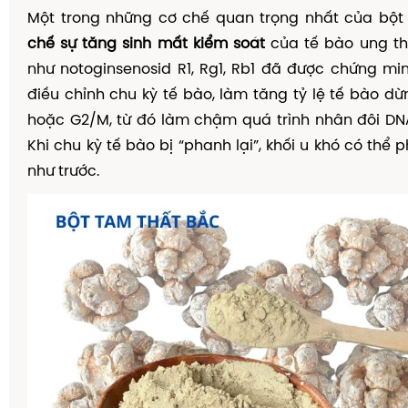
Một trong những cơ chế quan trọng nhất của bột
chế sự tăng sinh mất kiểm soát
của tế bào ung th
như notoginsenosid R1, Rg1, Rb1 đã được chứng m
điều chỉnh chu kỳ tế bào, làm tăng tỷ lệ tế bào d
hoặc G2/M, từ đó làm chậm quá trình nhân đôi DN
Khi chu kỳ tế bào bị “phanh lại”, khối u khó có thể 
như trước.