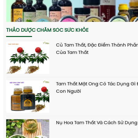
THẢO DƯỢC CHĂM SÓC SỨC KHỎE
Củ Tam Thất, Đặc Điểm Thành Phầ
Của Tam Thất
Tam Thất Mật Ong Có Tác Dụng Gì 
Con Người
Nụ Hoa Tam Thất Và Cách Sử Dụng