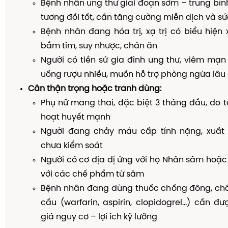
Bệnh nhân ung thư giai đoạn sớm – trung bình
tương đối tốt, cần tăng cường miễn dịch và s
Bệnh nhân đang hóa trị, xạ trị có biểu hiện 
bầm tím, suy nhược, chán ăn
Người có tiền sử gia đình ung thư, viêm mạn t
uống rượu nhiều, muốn hỗ trợ phòng ngừa lâu 
Cần thận trọng hoặc tránh dùng:
Phụ nữ mang thai, đặc biệt 3 tháng đầu, do t
hoạt huyết mạnh
Người đang chảy máu cấp tính nặng, xuất 
chưa kiểm soát
Người có cơ địa dị ứng với họ Nhân sâm hoặ
với các chế phẩm từ sâm
Bệnh nhân đang dùng thuốc chống đông, chốn
cầu (warfarin, aspirin, clopidogrel…) cần đ
giá nguy cơ – lợi ích kỹ lưỡng