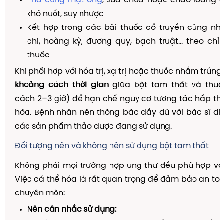
Pha cùng mật ong
, sữa chua hoặc cháo loãng
khó nuốt, suy nhược
Kết hợp trong các bài thuốc cổ truyền cùng nh
chi, hoàng kỳ, đương quy, bạch truật… theo ch
thuốc
Khi phối hợp với hóa trị, xạ trị hoặc thuốc nhắm trúng
khoảng cách thời gian
giữa bột tam thất và thu
cách 2–3 giờ) để hạn chế nguy cơ tương tác hấp 
hóa. Bệnh nhân nên thông báo đầy đủ với bác sĩ điề
các sản phẩm thảo dược đang sử dụng.
Đối tượng nên và không nên sử dụng bột tam thất
Không phải mọi trường hợp ung thư đều phù hợp vớ
Việc cá thể hóa là rất quan trọng để đảm bảo an toà
chuyên môn:
Nên cân nhắc sử dụng: