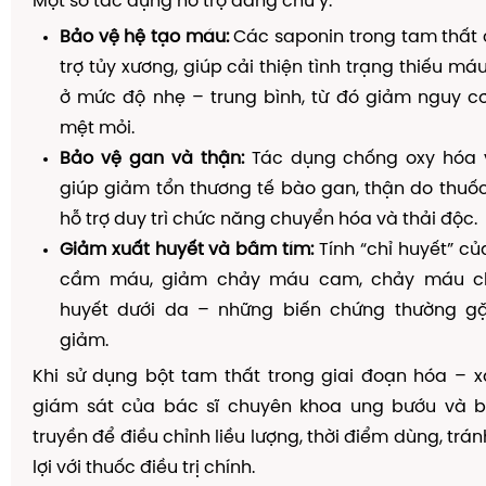
Một số tác dụng hỗ trợ đáng chú ý:
Bảo vệ hệ tạo máu:
Các saponin trong tam thất 
trợ tủy xương, giúp cải thiện tình trạng thiếu má
ở mức độ nhẹ – trung bình, từ đó giảm nguy cơ
mệt mỏi.
Bảo vệ gan và thận:
Tác dụng chống oxy hóa 
giúp giảm tổn thương tế bào gan, thận do thuốc 
hỗ trợ duy trì chức năng chuyển hóa và thải độc.
Giảm xuất huyết và bầm tím:
Tính “chỉ huyết” củ
cầm máu, giảm chảy máu cam, chảy máu ch
huyết dưới da – những biến chứng thường gặ
giảm.
Khi sử dụng bột tam thất trong giai đoạn hóa – xạ
giám sát của bác sĩ chuyên khoa ung bướu và b
truyền để điều chỉnh liều lượng, thời điểm dùng, trá
lợi với thuốc điều trị chính.