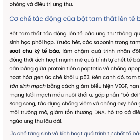
phòng và điều trị ung thư.
Cơ chế tác động của bột tam thất lên tế 
Bột tam thất tác động lên tế bào ung thư thông q
sinh học phối hợp. Trước hết, các saponin trong ta
soát chu kỳ tế bào
, làm chậm quá trình nhân đôi
đồng thời kích hoạt mạnh mẽ quá trình tự chết tế bà
cân bằng giữa protein tiền apoptotic và chống apop
hoạt hóa gen ức chế khối u p53. Bên cạnh đó, tam 
tân sinh mạch
bằng cách giảm biểu hiện VEGF, hạn
mạng lưới mạch máu nuôi khối u, góp phần “bỏ đói” 
Song song, tác dụng chống viêm và chống oxy hóa gi
môi trường mô, giảm tổn thương DNA, hỗ trợ cả điề
ngừa ung thư lâu dài.
Ức chế tăng sinh và kích hoạt quá trình tự chết tế b