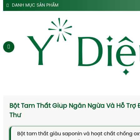
DANH MỤC SẢN PHẨM
SẢN PHẨM SIRO HO Y DIỆU
SẢN PHẨM HỖ TRỢ DẠ DÀY Y DIỆU
SẢN PHẨM ĐẠI TRÀNG TÁO BÓN Y DIỆU
SẢN PHẨM HÀ THỦ Ô
SẢN PHẨM TAM THẤT Y DIỆU
SẢN PHẨM CAO DÂY THÌA CANH Y DIỆU
SẢN PHẨM DẦU GỘI THẢO DƯỢC Y DIỆU
TRANG CHỦ
SIRO HO
Bột Tam Thất Giúp Ngăn Ngừa Và Hỗ Trợ Đ
CAO DẠ CẨM
Thư
SIRO TÁO BÓN
Bột tam thất giàu saponin và hoạt chất chống ox
HÀ THỦ Ô