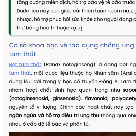
tăng cường miễn dịch, hỗ trợ bảo vệ tế bào trước 
TAM THẤT MẬT ONG
Dược liệu này còn giúp cải thiện tuần hoàn máu,
CAO DÂY THÌA CANH
nhược, hỗ trợ phục hồi sức khỏe cho người đang đ
DẦU GỘI THẢO DƯỢC
thư bằng hóa trị hoặc xạ trị.
KIẾN THỨC
Cơ sở khoa học về tác dụng chống ung 
Kiến Thức Về Ho
tam thất
Kiến Thức Về Dạ Dày
Bột tam thất
(Panax notoginseng) là dạng bột n
Kiến Thức Về Đại Tràng
tam thất
, một dược liệu thuộc họ Nhân sâm (Aral
Kiến Thức Về Hà Thủ Ô
dụng lâu đời trong y học cổ truyền Đông Á. Tam 
Kiến Thức Về Tam Thất
nhóm hoạt chất sinh học quan trọng như
sapo
(notoginsenosid, ginsenosid)
,
flavonoid
,
polyacety
Kiến Thức Về Tiểu Đường
nguyên tố vi lượng. Chính các hoạt chất này tạo
Kiến Thức Về Dầu Gội Thảo Dược
ngăn ngừa và hỗ trợ điều trị ung thư
thông qua nhi
Kiến Thức Về Máy Lọc Không Khí
nhau ở cấp độ tế bào và phân tử.
Nấm Lưỡi