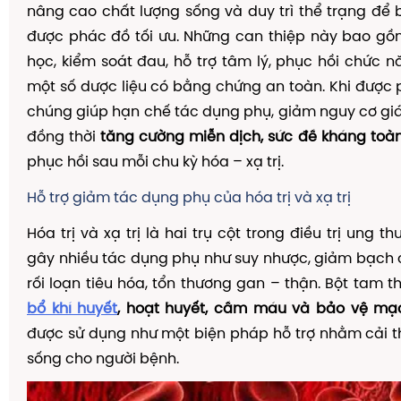
nâng cao chất lượng sống và duy trì thể trạng để
được phác đồ tối ưu. Những can thiệp này bao gồ
học, kiểm soát đau, hỗ trợ tâm lý, phục hồi chức 
một số dược liệu có bằng chứng an toàn. Khi được p
chúng giúp hạn chế tác dụng phụ, giảm nguy cơ gián
đồng thời
tăng cường miễn dịch, sức đề kháng toà
phục hồi sau mỗi chu kỳ hóa – xạ trị.
Hỗ trợ giảm tác dụng phụ của hóa trị và xạ trị
Hóa trị và xạ trị là hai trụ cột trong điều trị ung 
gây nhiều tác dụng phụ như suy nhược, giảm bạch c
rối loạn tiêu hóa, tổn thương gan – thận. Bột tam th
bổ khí huyết
, hoạt huyết, cầm máu và bảo vệ m
được sử dụng như một biện pháp hỗ trợ nhằm cải t
sống cho người bệnh.