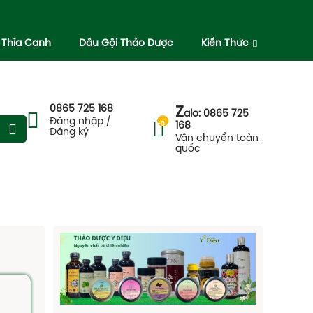
 Thìa Canh
Dầu Gội Thảo Dược
Kiến Thức
0865 725 168
Z
alo: 0865 725
--
Đăng nhập /
-0
168
Đăng ký
Vận chuyển toàn
quốc