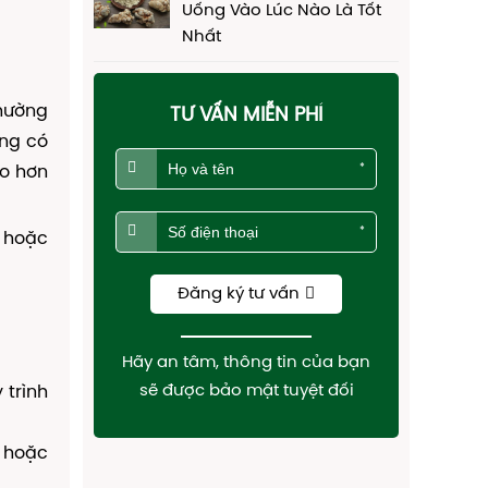
Uống Vào Lúc Nào Là Tốt
Nhất
thường
TƯ VẤN MIỄN PHÍ
ùng có
*
ao hơn
*
ế hoặc
Đăng ký tư vấn
Hãy an tâm, thông tin của bạn
sẽ được bảo mật tuyệt đối
 trình
c hoặc