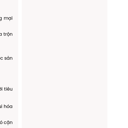
ng mại
a trộn
ợc sản
i tiêu
ùi hóa
có cặn