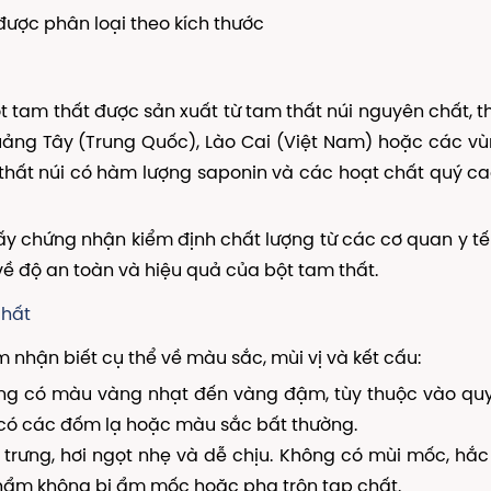
được phân loại theo kích thước
t tam thất được sản xuất từ tam thất núi nguyên chất, 
ảng Tây (Trung Quốc), Lào Cai (Việt Nam) hoặc các v
m thất núi có hàm lượng saponin và các hoạt chất quý c
ấy chứng nhận kiểm định chất lượng từ các cơ quan y t
về độ an toàn và hiệu quả của bột tam thất.
chất
nhận biết cụ thể về màu sắc, mùi vị và kết cấu:
ng có màu vàng nhạt đến vàng đậm, tùy thuộc vào quy
 có các đốm lạ hoặc màu sắc bất thường.
trưng, hơi ngọt nhẹ và dễ chịu. Không có mùi mốc, hắ
phẩm không bị ẩm mốc hoặc pha trộn tạp chất.