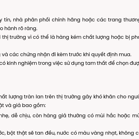
y tín, nhà phân phối chính hãng hoặc các trang thươ
o hành rõ ràng.
 thị trường vì có thể là hàng kém chất lượng hoặc bị ph
g và các chứng nhận đi kèm trước khi quyết định mua.
có kinh nghiệm trong việc sử dụng tam thất để chọn đư
hất lượng tràn lan trên thị trường gây khó khăn cho ngườ
ật và giả bao gồm:
nhẹ, dễ chịu, còn hàng giả thường có mùi hắc hoặc m
ớc, bột thật sẽ tan đều, nước có màu vàng nhạt, không 