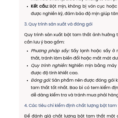
Kết cấu:
Bột mịn, không bị vón cục hoặc 
được nghiền kỹ, đảm bảo độ mịn giúp tăn
3. Quy trình sản xuất và đóng gói
Quy trình sản xuất bột tam thất ảnh hưởng 
cần lưu ý bao gồm:
Phương pháp sấy:
Sấy lạnh hoặc sấy ở n
thất, tránh làm biến đổi hoặc mất mát dượ
Quy trình nghiền:
Nghiền mịn bằng máy m
được độ tinh khiết cao.
Đóng gói:
Sản phẩm nên được đóng gói kí
tam thất tốt nhất. Bao bì có tem kiểm đ
dễ dàng kiểm tra và tránh mua phải hàng
4. Các tiêu chí kiểm định chất lượng bột tam
Để đánh giá chất lượng bột tam thất một 