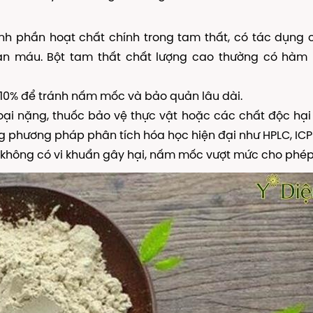
nh phần hoạt chất chính trong tam thất, có tác dụng
àn máu. Bột tam thất chất lượng cao thường có hàm 
10% để tránh nấm mốc và bảo quản lâu dài.
oại nặng, thuốc bảo vệ thực vật hoặc các chất độc hại
g phương pháp phân tích hóa học hiện đại như HPLC, IC
hông có vi khuẩn gây hại, nấm mốc vượt mức cho phép