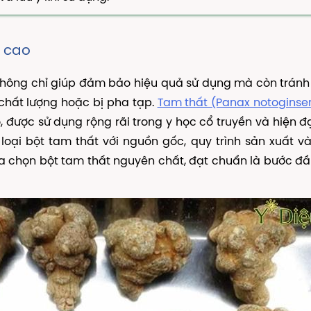
g cao
 không chỉ giúp đảm bảo hiệu quả sử dụng mà còn trán
chất lượng hoặc bị pha tạp.
Tam thất (Panax notoginse
o, được sử dụng rộng rãi trong y học cổ truyền và hiện đạ
u loại bột tam thất với nguồn gốc, quy trình sản xuất v
ựa chọn bột tam thất nguyên chất, đạt chuẩn là bước đầ