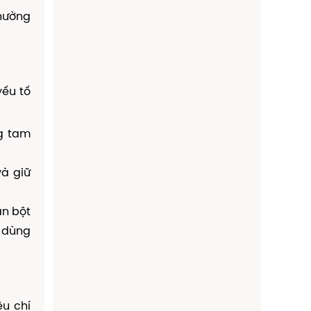
thường
yếu tố
ng tam
à giữ
ản bột
i dùng
êu chí