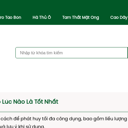
iro Táo Bón
Hà Thủ Ô
Tam Thất Mật Ong
Cao Dây
Lúc Nào Là Tốt Nhất
cách để phát huy tối đa công dụng, bao gồm liều lượng
và lưu ý khi sử dụng.