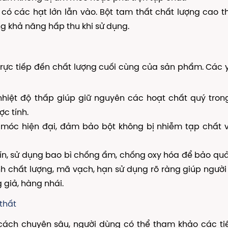
có các hạt lớn lẫn vào. Bột tam thất chất lượng cao 
g khả năng hấp thu khi sử dụng.
trực tiếp đến chất lượng cuối cùng của sản phẩm. Các 
hiệt độ thấp giúp giữ nguyên các hoạt chất quý tro
c tính.
óc hiện đại, đảm bảo bột không bị nhiễm tạp chất v
n, sử dụng bao bì chống ẩm, chống oxy hóa để bảo qu
ịnh chất lượng, mã vạch, hạn sử dụng rõ ràng giúp ngườ
 giả, hàng nhái.
 thất
cách chuyên sâu, người dùng có thể tham khảo các ti