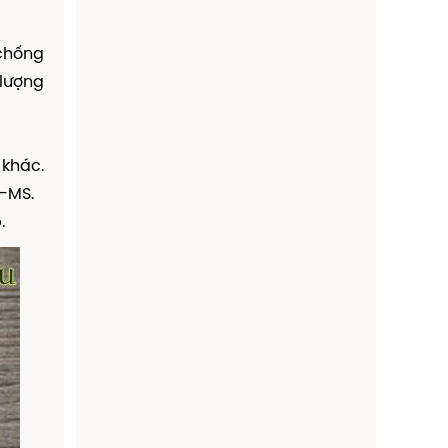
 chống
lượng
 khác.
P-MS.
.