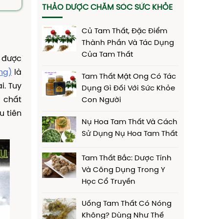
THẢO DƯỢC CHĂM SÓC SỨC KHỎE
Củ Tam Thất, Đặc Điểm
Thành Phần Và Tác Dụng
Của Tam Thất
h được
ng)
là
Tam Thất Mật Ong Có Tác
i. Tuy
Dụng Gì Đối Với Sức Khỏe
à chất
Con Người
u tiên
Nụ Hoa Tam Thất Và Cách
Sử Dụng Nụ Hoa Tam Thất
Tam Thất Bắc: Dược Tính
Và Công Dụng Trong Y
Học Cổ Truyền
Uống Tam Thất Có Nóng
Không? Dùng Như Thế