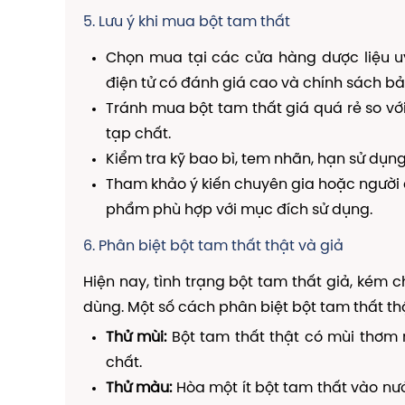
5. Lưu ý khi mua bột tam thất
Chọn mua tại các cửa hàng dược liệu u
điện tử có đánh giá cao và chính sách bả
Tránh mua bột tam thất giá quá rẻ so với
tạp chất.
Kiểm tra kỹ bao bì, tem nhãn, hạn sử dụn
Tham khảo ý kiến chuyên gia hoặc người 
phẩm phù hợp với mục đích sử dụng.
6. Phân biệt bột tam thất thật và giả
Hiện nay, tình trạng bột tam thất giả, kém c
dùng. Một số cách phân biệt bột tam thất th
Thử mùi:
Bột tam thất thật có mùi thơm 
chất.
Thử màu:
Hòa một ít bột tam thất vào nư