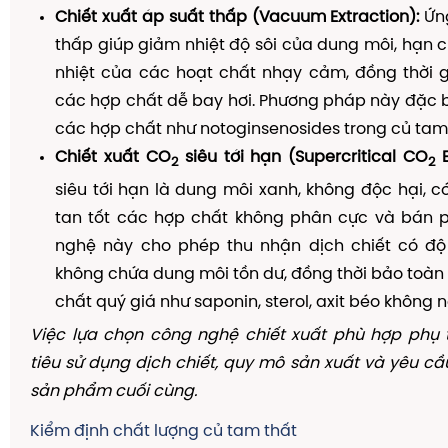
Chiết xuất áp suất thấp (Vacuum Extraction):
Ứng
thấp giúp giảm nhiệt độ sôi của dung môi, hạn 
nhiệt của các hoạt chất nhạy cảm, đồng thời g
các hợp chất dễ bay hơi. Phương pháp này đặc b
các hợp chất như notoginsenosides trong củ tam 
Chiết xuất CO
siêu tới hạn (Supercritical CO
E
2
2
siêu tới hạn là dung môi xanh, không độc hại, 
tan tốt các hợp chất không phân cực và bán 
nghệ này cho phép thu nhận dịch chiết có độ t
không chứa dung môi tồn dư, đồng thời bảo toàn 
chất quý giá như saponin, sterol, axit béo không n
Việc lựa chọn công nghệ chiết xuất phù hợp phụ
tiêu sử dụng dịch chiết, quy mô sản xuất và yêu cầ
sản phẩm cuối cùng.
Kiểm định chất lượng củ tam thất