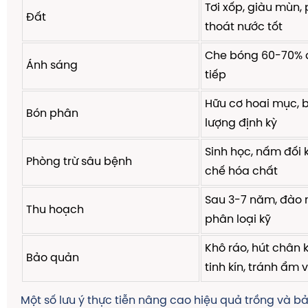
Tơi xốp, giàu mùn, 
Đất
thoát nước tốt
Che bóng 60-70% 
Ánh sáng
tiếp
Hữu cơ hoai mục, b
Bón phân
lượng định kỳ
Sinh học, nấm đối 
Phòng trừ sâu bệnh
chế hóa chất
Sau 3-7 năm, đào 
Thu hoạch
phân loại kỹ
Khô ráo, hút chân k
Bảo quản
tinh kín, tránh ẩm
Một số lưu ý thực tiễn nâng cao hiệu quả trồng và b