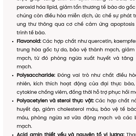
peroxid hóa lipid, giảm tổn thương tế bào do gốc 
chúng còn điều hòa miễn dịch, ức chế sự phát t
ung thư thông qua cơ chế cảm ứng apoptosis
trình tế bào.
Flavonoid:
Các hợp chất như quercetin, kaempfe
trung hòa gốc tự do, bảo vệ thành mạch, giảm
mạch, từ đó phòng ngừa xuất huyết và tăng
mạch.
Polysaccharide:
Đóng vai trò như chất điều hò
nhiên, kích thích hoạt động của đại thực bào,
cytokine chống viêm, đồng thời hỗ trợ phục hồi m
Polyacetylen và sterol thực vật:
Các hợp chất nà
huyết áp, giảm cholesterol máu, bảo vệ tế b
máu, phòng ngừa xơ vữa động mạch và các b
mạch.
Acid amin thiết yếu và nguyên tố vi lượng:
Tha