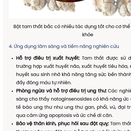
Bột tam thất bắc có nhiều tác dụng tốt cho cơ thể
khỏe
4. Ứng dụng lâm sàng và tiềm năng nghiên cứu
Hỗ trợ điều trị xuất huyết:
Tam thất được sử d
trường hợp xuất huyết não, xuất huyết tiêu hóa, 
huyết sau sinh nhờ khả năng tăng sức bền thàn
đẩy đông máu tự nhiên.
Phòng ngừa và hỗ trợ điều trị ung thư:
Các nghiê
sàng cho thấy notoginsenosides có khả năng ức
tế bào ung thư như ung thư gan, phổi, vú, đại t
qua cảm ứng apoptosis và ức chế di căn.
Bảo vệ thần kinh, phục hồi sau đột quỵ:
Tam thất