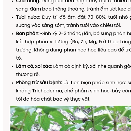
Che bóng:
Dùng lưới đen hoặc cây bụi tự nhiên
sáng, đảm bảo thông thoáng, tránh ẩm ướt kéo d
Tưới nước:
Duy trì độ ẩm đất 70-80%, tưới nhỏ 
sương vào sáng sớm, tránh tưới vào chiều tối.
Bón phân:
Định kỳ 2-3 tháng/lần, bổ sung phân h
kết hợp phân vi lượng (Bo, Zn, Mg, Fe) theo từng
trưởng. Không dùng phân hóa học liều cao để trá
tố.
Làm cỏ, xới xáo:
Làm cỏ định kỳ, xới nhẹ quanh gốc
thương rễ.
Phòng trừ sâu bệnh:
Ưu tiên biện pháp sinh học: 
kháng Trichoderma, chế phẩm sinh học, bẫy côn
tối đa hóa chất bảo vệ thực vật.