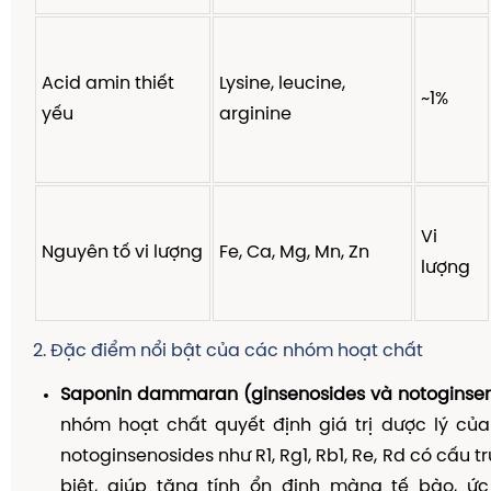
Acid amin thiết
Lysine, leucine,
~1%
yếu
arginine
Vi
Nguyên tố vi lượng
Fe, Ca, Mg, Mn, Zn
lượng
2. Đặc điểm nổi bật của các nhóm hoạt chất
Saponin dammaran (ginsenosides và notoginsen
nhóm hoạt chất quyết định giá trị dược lý củ
notoginsenosides như R1, Rg1, Rb1, Re, Rd có cấu 
biệt, giúp tăng tính ổn định màng tế bào, ức