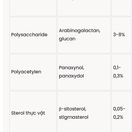
Arabinogalactan,
Polysaccharide
3-8%
glucan
Panaxynol,
0,1-
Polyacetylen
panaxydol
0,3%
β-sitosterol,
0,05-
Sterol thực vật
stigmasterol
0,2%