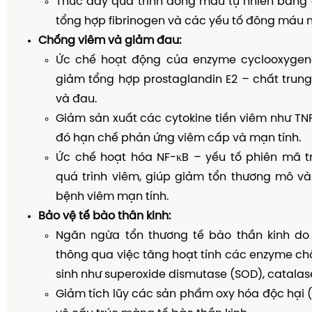
Thúc đẩy quá trình đông máu tự nhiên bằng 
tổng hợp fibrinogen và các yếu tố đông máu nộ
Chống viêm và giảm đau:
Ức chế hoạt động của enzyme cyclooxygen
giảm tổng hợp prostaglandin E2 – chất trun
và đau.
Giảm sản xuất các cytokine tiền viêm như TNF-α,
đó hạn chế phản ứng viêm cấp và mạn tính.
Ức chế hoạt hóa NF-κB – yếu tố phiên mã t
quá trình viêm, giúp giảm tổn thương mô và
bệnh viêm mạn tính.
Bảo vệ tế bào thần kinh:
Ngăn ngừa tổn thương tế bào thần kinh do 
thông qua việc tăng hoạt tính các enzyme ch
sinh như superoxide dismutase (SOD), catalas
Giảm tích lũy các sản phẩm oxy hóa độc hại 