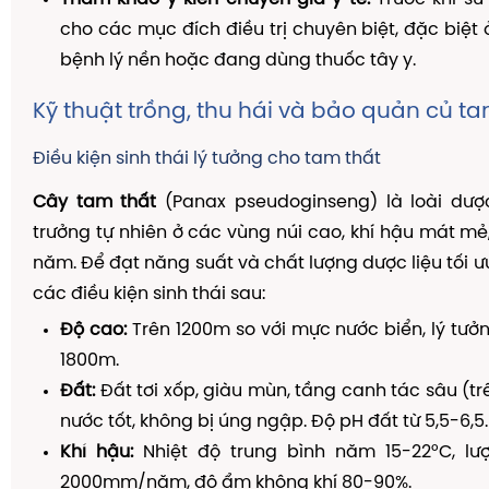
cho các mục đích điều trị chuyên biệt, đặc biệt
bệnh lý nền hoặc đang dùng thuốc tây y.
Kỹ thuật trồng, thu hái và bảo quản củ ta
Điều kiện sinh thái lý tưởng cho tam thất
Cây tam thất
(Panax pseudoginseng) là loài dược
trưởng tự nhiên ở các vùng núi cao, khí hậu mát m
năm. Để đạt năng suất và chất lượng dược liệu tối 
các điều kiện sinh thái sau:
Độ cao:
Trên 1200m so với mực nước biển, lý tưởn
1800m.
Đất:
Đất tơi xốp, giàu mùn, tầng canh tác sâu (tr
nước tốt, không bị úng ngập. Độ pH đất từ 5,5-6,5.
Khí hậu:
Nhiệt độ trung bình năm 15-22°C, l
2000mm/năm, độ ẩm không khí 80-90%.