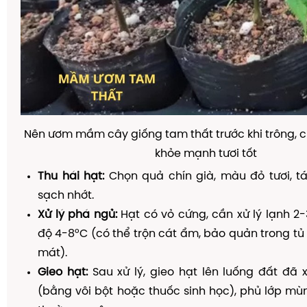
Nên ươm mầm cây giống tam thất trước khi trông, 
khỏe mạnh tươi tốt
Thu hái hạt:
Chọn quả chín già, màu đỏ tươi, tá
sạch nhớt.
Xử lý phá ngủ:
Hạt có vỏ cứng, cần xử lý lạnh 2-
độ 4-8°C (có thể trộn cát ẩm, bảo quản trong t
mát).
Gieo hạt:
Sau xử lý, gieo hạt lên luống đất đã
(bằng vôi bột hoặc thuốc sinh học), phủ lớp m