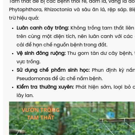
Tam thất dễ bị các bệnh thối rễ, đốm lá, vàng lá d
Phytophthora, Rhizoctonia và sâu ăn lá, rệp sáp. 
trừ hiệu quả:
Luân canh cây trồng:
Không trồng tam thất liên
trên cùng một diện tích, nên luân canh với các
cải để hạn chế nguồn bệnh trong đất.
Vệ sinh đồng ruộng:
Thu gom tàn dư cây bệnh, t
vực trồng.
Sử dụng chế phẩm sinh học:
Phun định kỳ nấm
Pseudomonas để ức chế nấm bệnh.
Kiểm tra thường xuyên:
Phát hiện sớm, loại bỏ 
lây lan.