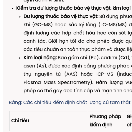
định danh vi sinh.
Kiểm tra dư lượng thuốc bảo vệ thực vật, kim loại
Dư lượng thuốc bảo vệ thực vật:
Sử dụng phươ
khí (GC-MS) hoặc sắc ký lỏng (LC-MS/MS) đ
định lượng các hợp chất hóa học còn sót lạ
canh tác. Giới hạn tối đa cho phép được qu
các tiêu chuẩn an toàn thực phẩm và dược liệ
Kim loại nặng:
Bao gồm chì (Pb), cadimi (Cd), 
asen (As), được xác định bằng phương pháp
thụ nguyên tử (AAS) hoặc ICP-MS (Induct
Plasma Mass Spectrometry). Hàm lượng vư
phép có thể gây độc tính cấp và mạn tính cho
Bảng: Các chỉ tiêu kiểm định chất lượng củ tam thất
Phương pháp
Gi
Chỉ tiêu
kiểm định
c