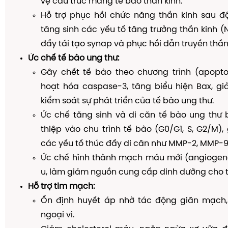
vệ cấu trúc màng tế bào thần kinh.
Hỗ trợ phục hồi chức năng thần kinh sau đ
tăng sinh các yếu tố tăng trưởng thần kinh (N
đẩy tái tạo synap và phục hồi dẫn truyền thần 
Ức chế tế bào ung thư:
Gây chết tế bào theo chương trình (apopto
hoạt hóa caspase-3, tăng biểu hiện Bax, gi
kiểm soát sự phát triển của tế bào ung thư.
Ức chế tăng sinh và di căn tế bào ung thư
thiệp vào chu trình tế bào (G0/G1, S, G2/M),
các yếu tố thúc đẩy di căn như MMP-2, MMP-9
Ức chế hình thành mạch máu mới (angiogenes
u, làm giảm nguồn cung cấp dinh dưỡng cho t
Hỗ trợ tim mạch:
Ổn định huyết áp nhờ tác động giãn mạch
ngoại vi.