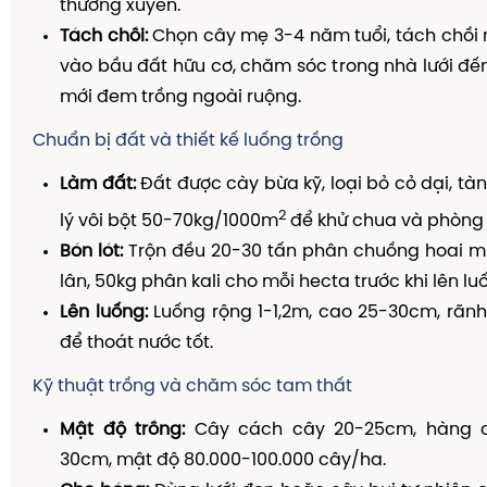
thường xuyên.
Tách chồi:
Chọn cây mẹ 3-4 năm tuổi, tách chồi n
vào bầu đất hữu cơ, chăm sóc trong nhà lưới đến
mới đem trồng ngoài ruộng.
Chuẩn bị đất và thiết kế luống trồng
Làm đất:
Đất được cày bừa kỹ, loại bỏ cỏ dại, tàn
2
lý vôi bột 50-70kg/1000m
để khử chua và phòng
Bón lót:
Trộn đều 20-30 tấn phân chuồng hoai m
lân, 50kg phân kali cho mỗi hecta trước khi lên lu
Lên luống:
Luống rộng 1-1,2m, cao 25-30cm, rãn
để thoát nước tốt.
Kỹ thuật trồng và chăm sóc tam thất
Mật độ trồng:
Cây cách cây 20-25cm, hàng 
30cm, mật độ 80.000-100.000 cây/ha.