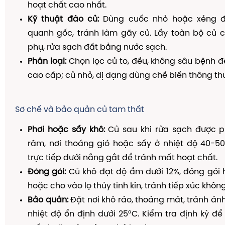
hoạt chất cao nhất.
Kỹ thuật đào củ:
Dùng cuốc nhỏ hoặc xẻng 
quanh gốc, tránh làm gãy củ. Lấy toàn bộ củ ch
phụ, rửa sạch đất bằng nước sạch.
Phân loại:
Chọn lọc củ to, đều, không sâu bệnh đ
cao cấp; củ nhỏ, dị dạng dùng chế biến thông th
Sơ chế và bảo quản củ tam thất
Phơi hoặc sấy khô:
Củ sau khi rửa sạch được p
râm, nơi thoáng gió hoặc sấy ở nhiệt độ 40-50
trực tiếp dưới nắng gắt để tránh mất hoạt chất.
Đóng gói:
Củ khô đạt độ ẩm dưới 12%, đóng gói 
hoặc cho vào lọ thủy tinh kín, tránh tiếp xúc không
Bảo quản:
Đặt nơi khô ráo, thoáng mát, tránh ánh
nhiệt độ ổn định dưới 25°C. Kiểm tra định kỳ đ