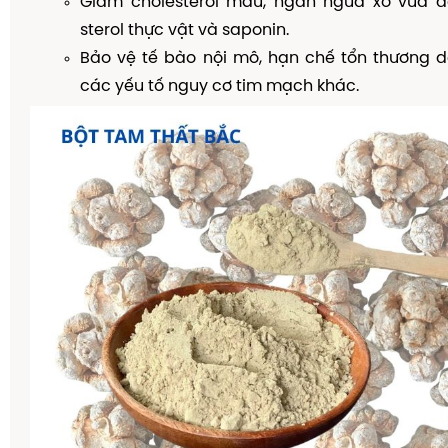
Giảm cholesterol máu, ngăn ngừa xơ vữa 
sterol thực vật và saponin.
Bảo vệ tế bào nội mô, hạn chế tổn thương d
các yếu tố nguy cơ tim mạch khác.