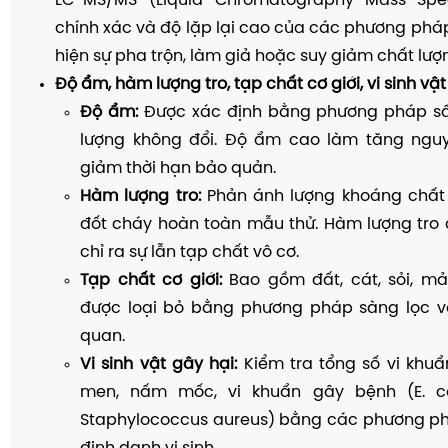
LC-MS/MS (Liquid Chromatography–Mass Spec
chính xác và độ lặp lại cao của các phương phá
hiện sự pha trộn, làm giả hoặc suy giảm chất lượn
Độ ẩm, hàm lượng tro, tạp chất cơ giới, vi sinh vật
Độ ẩm:
Được xác định bằng phương pháp sấ
lượng không đổi. Độ ẩm cao làm tăng ngu
giảm thời hạn bảo quản.
Hàm lượng tro:
Phản ánh lượng khoáng chất c
đốt cháy hoàn toàn mẫu thử. Hàm lượng tro 
chỉ ra sự lẫn tạp chất vô cơ.
Tạp chất cơ giới:
Bao gồm đất, cát, sỏi, mả
được loại bỏ bằng phương pháp sàng lọc và
quan.
Vi sinh vật gây hại:
Kiểm tra tổng số vi khuẩ
men, nấm mốc, vi khuẩn gây bệnh (E. col
Staphylococcus aureus) bằng các phương ph