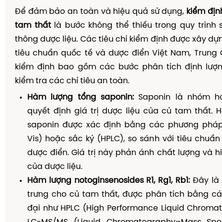
Để đảm bảo an toàn và hiệu quả sử dụng,
kiểm địn
tam thất
là bước không thể thiếu trong quy trình 
thông dược liệu. Các tiêu chí kiểm định được xây dự
tiêu chuẩn quốc tế và dược điển Việt Nam, Trung 
kiểm định bao gồm các bước phân tích định lượng
kiểm tra các chỉ tiêu an toàn.
Hàm lượng tổng saponin:
Saponin là nhóm ho
quyết định giá trị dược liệu của củ tam thất.
saponin được xác định bằng các phương phá
Vis) hoặc sắc ký (HPLC), so sánh với tiêu chuẩn
dược điển. Giá trị này phản ánh chất lượng và hi
của dược liệu.
Hàm lượng notoginsenosides R1, Rg1, Rb1:
Đây là 
trưng cho củ tam thất, được phân tích bằng cá
đại như HPLC (High Performance Liquid Chroma