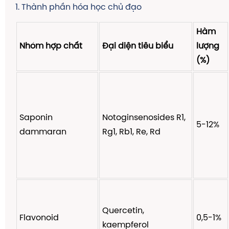
1. Thành phần hóa học chủ đạo
Hàm
Nhóm hợp chất
Đại diện tiêu biểu
lượng
(%)
Saponin
Notoginsenosides R1,
5-12%
dammaran
Rg1, Rb1, Re, Rd
Quercetin,
Flavonoid
0,5-1%
kaempferol