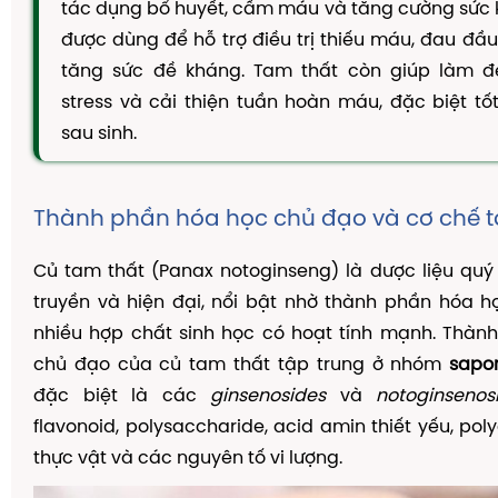
tác dụng bổ huyết, cầm máu và tăng cường sức 
TAM THẤT MẬT ONG
được dùng để hỗ trợ điều trị thiếu máu, đau đầ
CAO DÂY THÌA CANH
tăng sức đề kháng. Tam thất còn giúp làm đ
DẦU GỘI THẢO DƯỢC
stress và cải thiện tuần hoàn máu, đặc biệt tố
KIẾN THỨC
sau sinh.
Kiến Thức Về Ho
Kiến Thức Về Dạ Dày
Thành phần hóa học chủ đạo và cơ chế 
Kiến Thức Về Đại Tràng
Củ tam thất (Panax notoginseng) là dược liệu quý
Kiến Thức Về Hà Thủ Ô
truyền và hiện đại, nổi bật nhờ thành phần hóa 
Kiến Thức Về Tam Thất
nhiều hợp chất sinh học có hoạt tính mạnh. Thàn
chủ đạo của củ tam thất tập trung ở nhóm
sapo
Kiến Thức Về Tiểu Đường
đặc biệt là các
ginsenosides
và
notoginsenos
Kiến Thức Về Dầu Gội Thảo Dược
flavonoid, polysaccharide, acid amin thiết yếu, poly
Kiến Thức Về Máy Lọc Không Khí
thực vật và các nguyên tố vi lượng.
Nấm Lưỡi