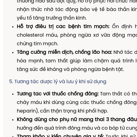
thương não sau đột quỵ, hỗ trợ phục hồi chức n
nhận thức nhờ tác động bảo vệ tế bào thần kin
yếu tố tăng trưởng thần kinh.
Hỗ trợ điều trị các bệnh tim mạch:
Ổn định h
cholesterol máu, phòng ngừa xơ vữa động mạ
chứng tim mạch.
Tăng cường miễn dịch, chống lão hóa:
Nhờ tác 
hóa mạnh, tam thất giúp làm chậm quá trình l
tăng sức đề kháng và phòng ngừa bệnh tật.
5. Tương tác dược lý và lưu ý khi sử dụng
Tương tác với thuốc chống đông:
Tam thất có th
chảy máu khi dùng cùng các thuốc chống đông 
heparin), cần thận trọng khi phối hợp.
Không dùng cho phụ nữ mang thai 3 tháng đầu
hưởng đến quá trình đông máu và co bóp tử cung
Tham khảo ý kiến chuyên gia y tế:
Trước khi sử