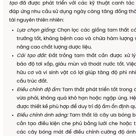
tạo
đã được phát triển với các kỹ thuật canh tác
đáp ứng nhu cầu sử dụng ngày càng tăng đồng thờ
tài nguyên thiên nhiên:
Lựa chọn giống:
Chọn lọc các giống tam thất có
trưởng tốt, kháng bệnh cao và chứa hàm lượng 
nâng cao chất lượng dược liệu.
Cải tạo đất:
Đất trồng tam thất cần được xử lý
bảo độ tơi xốp, giàu mùn và thoát nước tốt. Vi
hữu cơ và vi sinh vật có lợi giúp tăng độ phì nh
cấu trúc đất.
Điều chỉnh độ ẩm:
Tam thất phát triển tốt trong 
vừa phải, không quá khô hạn hoặc ngập úng. Hệ 
được thiết kế phù hợp để duy trì độ ẩm ổn định 
Điều chỉnh ánh sáng:
Tam thất là cây ưa bóng b
cần tạo điều kiện che phủ bằng lưới che hoặc t
các cây bóng mát để điều chỉnh cường độ ánh