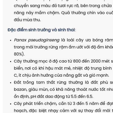
chuyển sang màu đỏ tươi rực rỡ, bên trong chứa 
năng nảy mầm chậm. Quả thường chín vào cu
đầu mùa thu.
Đặc điểm sinh trưởng và sinh thái
:
Panax pseudoginseng
là loài cây ưa bóng râm,
trong môi trường rừng rậm ẩm ướt với độ ẩm khôn
80%).
Cây thường mọc ở độ cao từ 800 đến 2000 mét s
biển, nơi có khí hậu mát mẻ, nhiệt độ trung bình
C, ít chịu ảnh hưởng của nắng gắt và gió mạnh.
Đất trồng tam thất rừng thường là đất phù 
bazan, giàu mùn, có khả năng thoát nước tốt n
ổn định, pH đất dao động từ 5.5 đến 6.5.
Cây phát triển chậm, cần từ 3 đến 5 năm để đạt
hoạch, đặc biệt nhạy cảm với sự thay đổi môi 