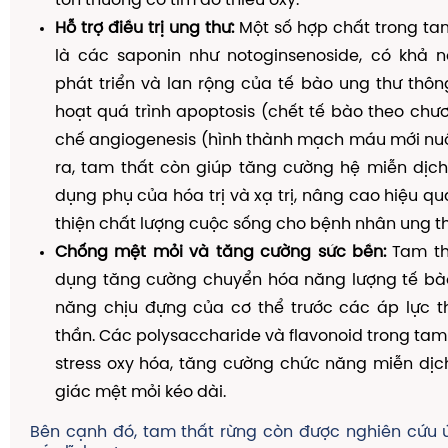
tổn thương cơ tim do thiếu oxy.
Hỗ trợ điều trị ung thư:
Một số hợp chất trong tam
là các saponin như notoginsenoside, có khả 
phát triển và lan rộng của tế bào ung thư thôn
hoạt quá trình apoptosis (chết tế bào theo chươ
chế angiogenesis (hình thành mạch máu mới nuôi
ra, tam thất còn giúp tăng cường hệ miễn dịch
dụng phụ của hóa trị và xạ trị, nâng cao hiệu quả
thiện chất lượng cuộc sống cho bệnh nhân ung th
Chống mệt mỏi và tăng cường sức bền:
Tam th
dụng tăng cường chuyển hóa năng lượng tế bào,
năng chịu đựng của cơ thể trước các áp lực th
thần. Các polysaccharide và flavonoid trong tam
stress oxy hóa, tăng cường chức năng miễn dị
giác mệt mỏi kéo dài.
Bên cạnh đó, tam thất rừng còn được nghiên cứu 