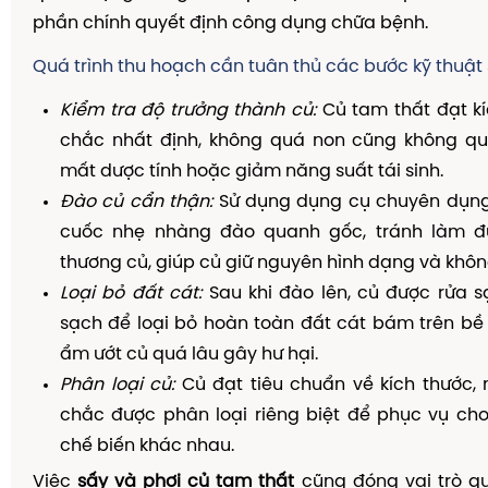
phần chính quyết định công dụng chữa bệnh.
Quá trình thu hoạch cần tuân thủ các bước kỹ thuật 
Kiểm tra độ trưởng thành củ:
Củ tam thất đạt kí
chắc nhất định, không quá non cũng không qu
mất dược tính hoặc giảm năng suất tái sinh.
Đào củ cẩn thận:
Sử dụng dụng cụ chuyên dụng
cuốc nhẹ nhàng đào quanh gốc, tránh làm đ
thương củ, giúp củ giữ nguyên hình dạng và khôn
Loại bỏ đất cát:
Sau khi đào lên, củ được rửa 
sạch để loại bỏ hoàn toàn đất cát bám trên bề
ẩm ướt củ quá lâu gây hư hại.
Phân loại củ:
Củ đạt tiêu chuẩn về kích thước,
chắc được phân loại riêng biệt để phục vụ ch
chế biến khác nhau.
Việc
sấy và phơi củ tam thất
cũng đóng vai trò qu