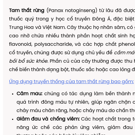
Tam thất rừng
(Panax notoginseng) từ lâu đã được
thuốc quý trong y học cổ truyền Đông Á, đặc biệt
Trung Hoa và Việt Nam. Cây thuộc họ nhân sâm, có gi
cao nhờ chứa nhiều thành phần hoạt chất sinh họ
flavonoid, polysaccharide, và các hợp chất phenol
cổ truyền, chúng được sử dụng chủ yếu để
cầm má
bồi bổ sức khỏe
. Phần củ của cây thường được thu h
chế biến thành dạng bột, thuốc sắc hoặc cao lỏng đ
Ứng dụng truyền thống của tam thất rừng bao gồm:
Cầm máu:
chúng có tác dụng làm bền thành 
quá trình đông máu tự nhiên, giúp ngăn chặn
chảy máu chân răng, hoặc chảy máu do chấn th
Giảm đau và chống viêm:
Các hoạt chất trong t
năng ức chế các phản ứng viêm, giảm đau