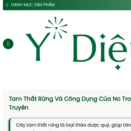
DANH MỤC SẢN PHẨM
SẢN PHẨM SIRO HO Y DIỆU
SẢN PHẨM HỖ TRỢ DẠ DÀY Y DIỆU
SẢN PHẨM ĐẠI TRÀNG TÁO BÓN Y DIỆU
SẢN PHẨM HÀ THỦ Ô
SẢN PHẨM TAM THẤT Y DIỆU
SẢN PHẨM CAO DÂY THÌA CANH Y DIỆU
SẢN PHẨM DẦU GỘI THẢO DƯỢC Y DIỆU
TRANG CHỦ
SIRO HO
Tam Thất Rừng Và Công Dụng Của Nó Tro
CAO DẠ CẨM
Truyền
SIRO TÁO BÓN
Cây tam thất rừng là loại thảo dược quý, giúp tă
HÀ THỦ Ô