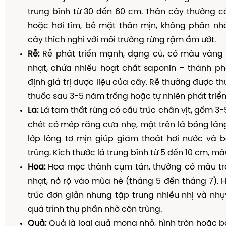
trung bình từ 30 đến 60 cm. Thân cây thường c
hoặc hơi tím, bề mặt thân mịn, không phân nhá
cây thích nghi với môi trường rừng rậm ẩm ướt.
Rễ:
Rễ phát triển mạnh, dạng củ, có màu vàng
nhạt, chứa nhiều hoạt chất saponin – thành ph
định giá trị dược liệu của cây. Rễ thường được t
thuốc sau 3-5 năm trồng hoặc tự nhiên phát triển
Lá:
Lá tam thất rừng có cấu trúc chân vịt, gồm 3-5
chét có mép răng cưa nhẹ, mặt trên lá bóng lán
lớp lông tơ mịn giúp giảm thoát hơi nước và b
trùng. Kích thước lá trung bình từ 5 đến 10 cm, m
Hoa:
Hoa mọc thành cụm tán, thường có màu t
nhạt, nở rộ vào mùa hè (tháng 5 đến tháng 7). 
trúc đơn giản nhưng tập trung nhiều nhị và nhụy
quá trình thụ phấn nhờ côn trùng.
Quả:
Quả là loại quả mọng nhỏ, hình tròn hoặc bầ