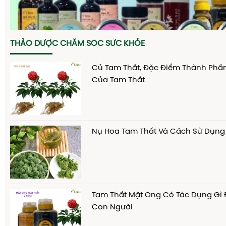
THẢO DƯỢC CHĂM SÓC SỨC KHỎE
Củ Tam Thất, Đặc Điểm Thành Phầ
Của Tam Thất
Nụ Hoa Tam Thất Và Cách Sử Dụng
Tam Thất Mật Ong Có Tác Dụng Gì 
Con Người