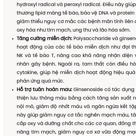
hydroxyl radical và peroxyl radical. Điều này gi
thương lipid màng tế bào, bảo vệ DNA và protein 
giảm thiểu nguy cơ mắc các bệnh mãn tính liên 
oxy hóa như tim mạch, ung thư và lão hóa sớm.
Tăng cường miễn dịch:
Polysaccharide và ginseno
hoạt động của các tế bào miễn dịch như đại th
NK và tế bào T, nâng cao khả năng nhận diện v
nhân gây bệnh. Ngoài ra, tam thất còn điều h
cytokine, giúp hệ miễn dịch hoạt động hiệu qu
phản ứng quá mức.
Hỗ trợ tuần hoàn máu:
Ginsenoside có tác dụng 
thiện lưu thông máu bằng cách tăng sản xuất ni
nội mô, giảm độ nhớt máu và ngăn ngừa kết tập
này giúp giảm nguy cơ tắc nghẽn mạch máu, t
cấp oxy và dưỡng chất cho các cơ quan, đồng t
năng tim mạch, giảm nguy cơ xơ vữa động mạ