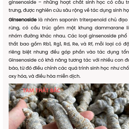
ginsenoside – những hoạt chất sinh học có cấu t
trưng, được nghiên cứu sâu rộng về tác dụng sinh họ
Ginsenoside
là nhóm saponin triterpenoid chủ đạo
rừng, có cấu trúc gồm một khung dammarane li
nhóm đường khác nhau. Các loại ginsenoside phổ 
thất bao gồm Rb1, Rg1, Rd, Re, và Rf, mỗi loại có đ
riêng biệt nhưng đều góp phần vào tác dụng tổn
Ginsenoside có khả năng tương tác với nhiều con đư
bào, từ đó điều chỉnh các quá trình sinh học như ch
oxy hóa, và điều hòa miễn dịch.