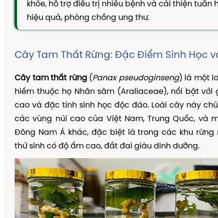
khỏe, hỗ trợ điều trị nhiều bệnh và cải thiện tuầ
TAM THẤT MẬT ONG
hiệu quả, phòng chống ung thư.
CAO DÂY THÌA CANH
DẦU GỘI THẢO DƯỢC
Cây Tam Thất Rừng: Đặc Điểm Sinh Học v
KIẾN THỨC
Kiến Thức Về Ho
Cây tam thất rừng
(
Panax pseudoginseng
) là một l
hiếm thuộc họ Nhân sâm (Araliaceae), nổi bật với gi
Kiến Thức Về Dạ Dày
cao và đặc tính sinh học độc đáo. Loài cây này ch
Kiến Thức Về Đại Tràng
các vùng núi cao của Việt Nam, Trung Quốc, và m
Kiến Thức Về Hà Thủ Ô
Đông Nam Á khác, đặc biệt là trong các khu rừng
Kiến Thức Về Tam Thất
thứ sinh có độ ẩm cao, đất đai giàu dinh dưỡng.
Kiến Thức Về Tiểu Đường
Kiến Thức Về Dầu Gội Thảo Dược
Kiến Thức Về Máy Lọc Không Khí
Nấm Lưỡi