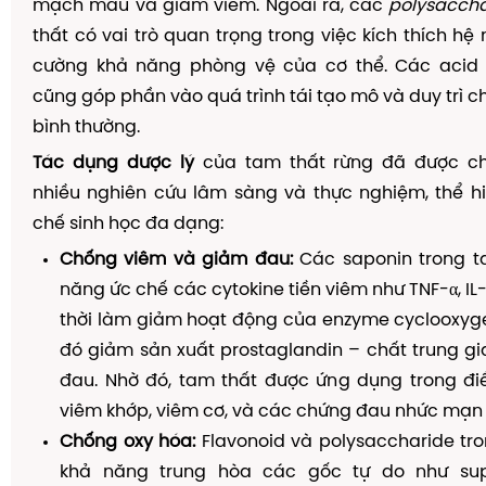
mạch máu và giảm viêm. Ngoài ra, các
polysaccha
thất có vai trò quan trọng trong việc kích thích hệ
cường khả năng phòng vệ của cơ thể. Các acid 
cũng góp phần vào quá trình tái tạo mô và duy trì c
bình thường.
Tác dụng dược lý
của tam thất rừng đã được c
nhiều nghiên cứu lâm sàng và thực nghiệm, thể h
chế sinh học đa dạng:
Chống viêm và giảm đau:
Các saponin trong t
năng ức chế các cytokine tiền viêm như TNF-α, IL-
thời làm giảm hoạt động của enzyme cyclooxyge
đó giảm sản xuất prostaglandin – chất trung g
đau. Nhờ đó, tam thất được ứng dụng trong điề
viêm khớp, viêm cơ, và các chứng đau nhức mạn 
Chống oxy hóa:
Flavonoid và polysaccharide tr
khả năng trung hòa các gốc tự do như supe