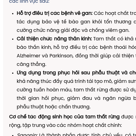
các lĩnh vực sau:
Hỗ trợ điều trị các bệnh về gan:
Các hoạt chất tr
tác dụng bảo vệ tế bào gan khỏi tổn thương d
cường chức năng giải độc và chống viêm gan.
Cải thiện chức năng thần kinh:
Tam thất có khả 
bào thần kinh, hỗ trợ điều trị các bệnh thoái hó
Alzheimer và Parkinson, đồng thời giúp cải thiện
căng thẳng.
Ứng dụng trong phục hồi sau phẫu thuật và ch
khả năng thúc đẩy quá trình tái tạo mô, giảm sư
cường tuần hoàn máu, tam thất rừng được sử dụ
thời gian hồi phục, giảm đau và ngăn ngừa 
phẫu thuật hoặc chấn thương.
Cơ chế tác động sinh học của tam thất rừng
được 
rộng, tập trung vào các nhóm hoạt chất chính:
Saponin:
Là thành phần dược tính chủ yếu, có 