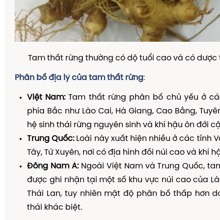
Tam thất rừng thường có dộ tuổi cao và có dược t
Phân bố địa lý của tam thất rừng
:
Việt Nam:
Tam thất rừng phân bố chủ yếu ở các
phía Bắc như Lào Cai, Hà Giang, Cao Bằng, Tuyê
hệ sinh thái rừng nguyên sinh và khí hậu ôn đới cậ
Trung Quốc:
Loài này xuất hiện nhiều ở các tỉnh
Tây, Tứ Xuyên, nơi có địa hình đồi núi cao và khí 
Đông Nam Á:
Ngoài Việt Nam và Trung Quốc, tam
được ghi nhận tại một số khu vực núi cao của L
Thái Lan, tuy nhiên mật độ phân bố thấp hơn do
thái khác biệt.