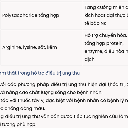
Tăng cường miễn d
Polysaccharide tổng hợp
kích hoạt đại thực 
tế bào NK
Hỗ trợ chuyển hóa,
tổng hợp protein,
Arginine, lysine, sắt, kẽm
enzyme, điều hòa 
dịch
m thất trong hỗ trợ điều trị ung thư
i các phương pháp điều trị ung thư hiện đại (hóa trị, x
và nâng cao chất lượng sống cho bệnh nhân.
tác với thuốc tây y, đặc biệt với bệnh nhân có bệnh lý 
ốc chống đông máu.
g điều trị ung thư vẫn cần được tiếp tục nghiên cứu lâ
ối tượng phù hợp.