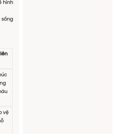
ế hình
ệ sống
liên
húc
ống
máu
o vệ
hỗ