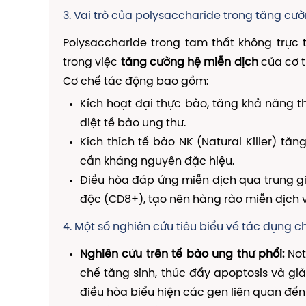
3. Vai trò của polysaccharide trong tăng cư
Polysaccharide trong tam thất không trực 
trong việc
tăng cường hệ miễn dịch
của cơ t
Cơ chế tác động bao gồm:
Kích hoạt đại thực bào, tăng khả năng thự
diệt tế bào ung thư.
Kích thích tế bào NK (Natural Killer) tăn
cần kháng nguyên đặc hiệu.
Điều hòa đáp ứng miễn dịch qua trung gia
độc (CD8+), tạo nên hàng rào miễn dịch 
4. Một số nghiên cứu tiêu biểu về tác dụng 
Nghiên cứu trên tế bào ung thư phổi:
Not
chế tăng sinh, thúc đẩy apoptosis và g
điều hòa biểu hiện các gen liên quan đến 