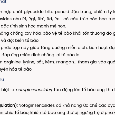
thất
hợp chất glycoside triterpenoid đặc trưng, chiếm tỷ 
ides như R1, Rg1, Rb1, Rd, Re... có cấu trúc hóa học tư
đặc tính sinh học mạnh mẽ hơn.
ng chống oxy hóa, bảo vệ tế bào khỏi tổn thương do 
 và đột biến tế bào.
phức tạp này giúp tăng cường miễn dịch, kích hoạt đạ
a đáp ứng miễn dịch chống lại tế bào lạ.
arginine, lysine, sắt, kẽm, mangan... tham gia vào quá
uyển hóa tế bào.
hư
 biệt là
notoginsenosides
, tác động lên tế bào ung thư
ulation):
Notoginsenosides có khả năng ức chế các cyc
ân chia tế bào, khiến tế bào ung thư bị ngưng trệ ở pha