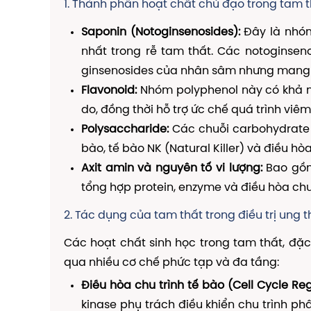
1. Thành phần hoạt chất chủ đạo trong tam 
Saponin (Notoginsenosides):
Đây là nhóm 
nhất trong rễ tam thất. Các notoginsenos
ginsenosides của nhân sâm nhưng mang 
Flavonoid:
Nhóm polyphenol này có khả nă
do, đồng thời hỗ trợ ức chế quá trình viêm
Polysaccharide:
Các chuỗi carbohydrate 
bào, tế bào NK (Natural Killer) và điều hò
Axit amin và nguyên tố vi lượng:
Bao gồm 
tổng hợp protein, enzyme và điều hòa ch
2. Tác dụng của tam thất trong điều trị ung t
Các hoạt chất sinh học trong tam thất, đặc
qua nhiều cơ chế phức tạp và đa tầng:
Điều hòa chu trình tế bào (Cell Cycle Reg
kinase phụ trách điều khiển chu trình ph