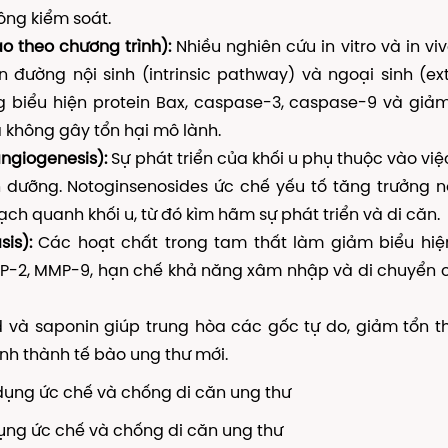
ông kiểm soát.
o theo chương trình):
Nhiều nghiên cứu in vitro và in vi
 đường nội sinh (intrinsic pathway) và ngoại sinh (ext
 biểu hiện protein Bax, caspase-3, caspase-9 và giả
à không gây tổn hại mô lành.
ngiogenesis):
Sự phát triển của khối u phụ thuộc vào việ
ưỡng. Notoginsenosides ức chế yếu tố tăng trưởng n
h quanh khối u, từ đó kìm hãm sự phát triển và di căn.
is):
Các hoạt chất trong tam thất làm giảm biểu hiệ
P-2, MMP-9, hạn chế khả năng xâm nhập và di chuyển 
 và saponin giúp trung hòa các gốc tự do, giảm tổn 
ình thành tế bào ung thư mới.
ụng ức chế và chống di căn ung thư