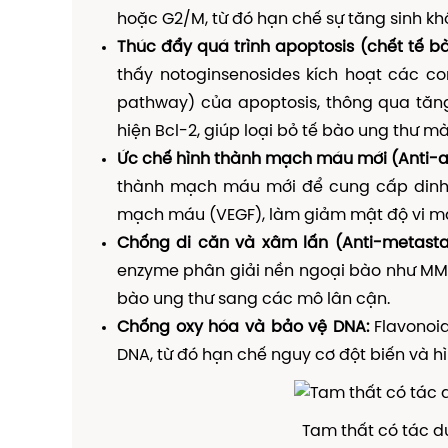
hoặc G2/M, từ đó hạn chế sự tăng sinh kh
Thúc đẩy quá trình apoptosis (chết tế bà
thấy notoginsenosides kích hoạt các con
pathway) của apoptosis, thông qua tăng
hiện Bcl-2, giúp loại bỏ tế bào ung thư m
Ức chế hình thành mạch máu mới (Anti-a
thành mạch máu mới để cung cấp dinh d
mạch máu (VEGF), làm giảm mật độ vi mạc
Chống di căn và xâm lấn (Anti-metastas
enzyme phân giải nền ngoại bào như MM
bào ung thư sang các mô lân cận.
Chống oxy hóa và bảo vệ DNA:
Flavonoid
DNA, từ đó hạn chế nguy cơ đột biến và h
Tam thất có tác d