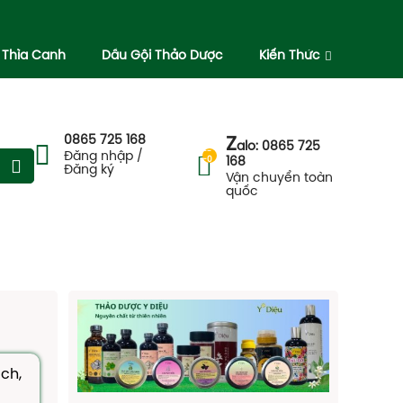
 Thìa Canh
Dầu Gội Thảo Dược
Kiến Thức
0865 725 168
Z
alo: 0865 725
--
Đăng nhập /
-0
168
Đăng ký
Vận chuyển toàn
quốc
ch,