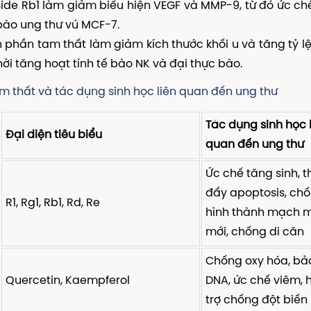
de Rb1 làm giảm biểu hiện VEGF và MMP-9, từ đó ức ch
ào ung thư vú MCF-7.
 phần tam thất làm giảm kích thước khối u và tăng tỷ l
ời tăng hoạt tính tế bào NK và đại thực bào.
m thất và tác dụng sinh học liên quan đến ung thư
Tác dụng sinh học 
Đại diện tiêu biểu
quan đến ung thư
Ức chế tăng sinh, t
đẩy apoptosis, ch
R1, Rg1, Rb1, Rd, Re
hình thành mạch 
mới, chống di căn
Chống oxy hóa, bả
Quercetin, Kaempferol
DNA, ức chế viêm, 
trợ chống đột biến