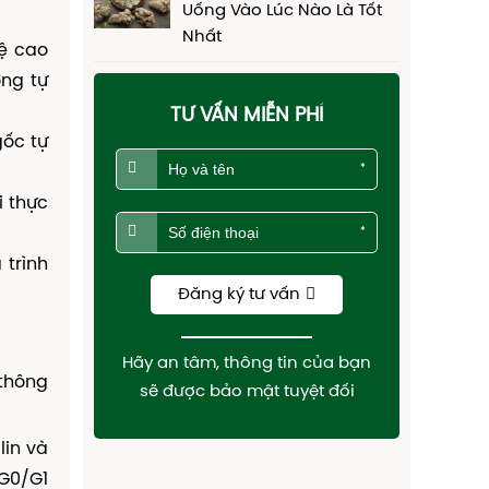
Uống Vào Lúc Nào Là Tốt
Nhất
lệ cao
ơng tự
TƯ VẤN MIỄN PHÍ
gốc tự
*
i thực
*
 trình
Đăng ký tư vấn
Hãy an tâm, thông tin của bạn
 thông
sẽ được bảo mật tuyệt đối
lin và
 G0/G1