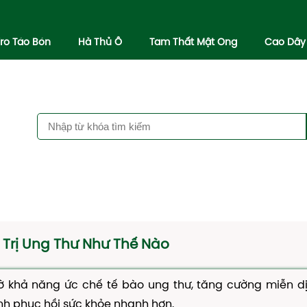
iro Táo Bón
Hà Thủ Ô
Tam Thất Mật Ong
Cao Dây
Trị Ung Thư Như Thế Nào
hờ khả năng ức chế tế bào ung thư, tăng cường miễn dị
nh phục hồi sức khỏe nhanh hơn.