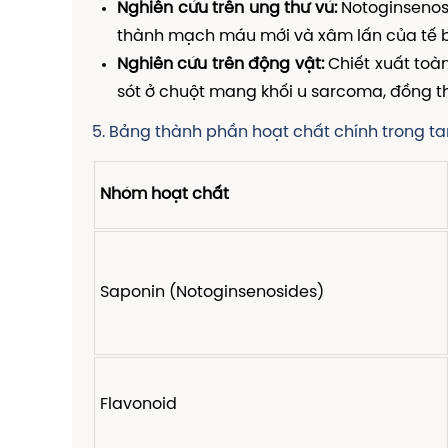
Nghiên cứu trên ung thư vú:
Notoginsenosi
thành mạch máu mới và xâm lấn của tế b
Nghiên cứu trên động vật:
Chiết xuất toàn
sót ở chuột mang khối u sarcoma, đồng th
5. Bảng thành phần hoạt chất chính trong ta
Nhóm hoạt chất
Saponin (Notoginsenosides)
Flavonoid