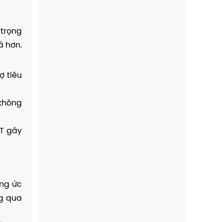
 trọng
ả hơn.
ợ tiêu
 không
 T gây
ng ức
ng qua