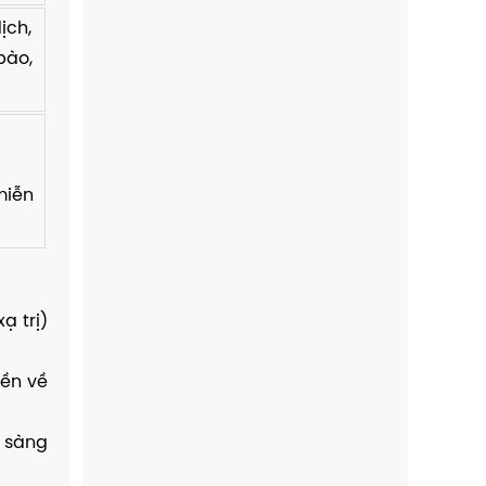
ịch,
bào,
miễn
ạ trị)
nền về
m sàng