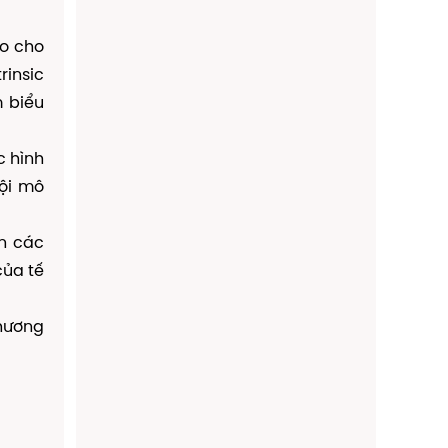
vo cho
rinsic
m biểu
c hình
ội mô
n các
của tế
thương