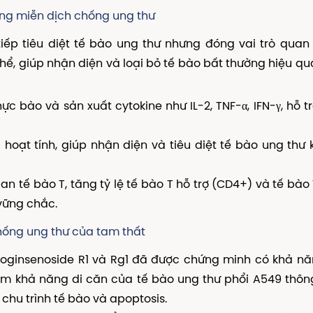
ờng miễn dịch chống ung thư
tiếp tiêu diệt tế bào ung thư nhưng đóng vai trò quan
hể, giúp nhận diện và loại bỏ tế bào bất thường hiệu qu
c bào và sản xuất cytokine như IL-2, TNF-α, IFN-γ, hỗ tr
g hoạt tính, giúp nhận diện và tiêu diệt tế bào ung thư
n tế bào T, tăng tỷ lệ tế bào T hỗ trợ (CD4+) và tế bào
vững chắc.
chống ung thư của tam thất
oginsenoside R1 và Rg1 đã được chứng minh có khả nă
iảm khả năng di căn của tế bào ung thư phổi A549 thô
chu trình tế bào và apoptosis.