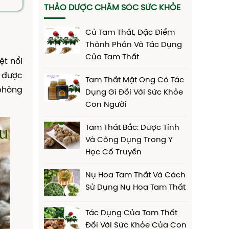
THẢO DƯỢC CHĂM SÓC SỨC KHỎE
Củ Tam Thất, Đặc Điểm
Thành Phần Và Tác Dụng
Của Tam Thất
ệt nổi
h được
Tam Thất Mật Ong Có Tác
 phòng
Dụng Gì Đối Với Sức Khỏe
Con Người
Tam Thất Bắc: Dược Tính
Và Công Dụng Trong Y
Học Cổ Truyền
Nụ Hoa Tam Thất Và Cách
Sử Dụng Nụ Hoa Tam Thất
Tác Dụng Của Tam Thất
Đối Với Sức Khỏe Của Con