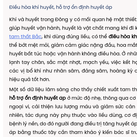
Điều hòa khí huyết, hỗ trợ ổn định huyết áp
Khí và huyết trong Đông y có mối quan hệ mật thiết:
giúp huyết vận hành, huyết là vật chất mang khí đi 
tam thất Bắc
, khi dùng đúng liều, có thể
điều hòa kh
thể bớt mệt mỏi, giảm cảm giác nặng đầu, hoa mắt,
huyết bất túc hoặc vận hành không điều hòa. Ở nhữ
lạnh tay chân, sắc mặt nhợt, mạch yếu, việc kết h
các vị bổ khí như nhân sâm, đảng sâm, hoàng kỳ 
hiệu quả tốt hơn.
Một số dữ liệu lâm sàng cho thấy chiết xuất tam t
hỗ trợ ổn định huyết áp
ở mức độ nhẹ, thông qua cơ
ngoại vi, cải thiện lưu lượng máu và giảm sức cản 
nhiên, tác dụng này phụ thuộc vào liều dùng, cơ đị
bệnh lý nền, do đó người đang điều trị tăng huyết á
áp bằng thuốc tây cần tham khảo ý kiến bác sĩ tr