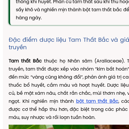
thông khí huyết. Phần củ tam thất sau khi thu ho
TAM THẤT MẬT ONG
sấy khô và nghiền mịn thành bột tam thất bắc đ
CAO DÂY THÌA CANH
hàng ngày.
DẦU GỘI THẢO DƯỢC
KIẾN THỨC
Đặc điểm dược liệu Tam Thất Bắc và giá 
Kiến Thức Về Ho
truyền
Kiến Thức Về Dạ Dày
Tam thất Bắc
thuộc họ Nhân sâm (Araliaceae). 
Kiến Thức Về Đại Tràng
truyền, tam thất được xếp vào nhóm “kim bất hoán”
Kiến Thức Về Hà Thủ Ô
đến mức “vàng cũng không đổi”, phản ánh giá trị ca
thuốc bổ huyết, cầm máu và hoạt huyết. Dược liệ
Kiến Thức Về Tam Thất
củ, bề mặt xám nâu, chất rắn chắc, mùi thơm nhẹ, v
Kiến Thức Về Tiểu Đường
ngọt. Khi nghiền mịn thành
bột tam thất Bắc
, cá
Kiến Thức Về Dầu Gội Thảo Dược
được cơ thể hấp thu hơn, đặc biệt trong các phác 
Kiến Thức Về Máy Lọc Không Khí
máu, suy nhược và rối loạn tuần hoàn.
Nấm Lưỡi