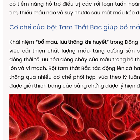
có tiềm năng hỗ trợ điều trị các rối loạn tuần hoà
tim, thiếu máu não và suy nhược sau mất máu kéo dà
Cơ chế của bột Tam Thất Bắc giúp bổ m
Khái niệm
“bổ máu, lưu thông khí huyết”
trong Đông 
việc cải thiện chất lượng máu, tăng cường sản s
đồng thời tối ưu hóa dòng chảy của máu trong hệ
lớn và vi mạch. Bột tam thất Bắc tác động lên cả ha
thông qua nhiều cơ chế phối hợp, vừa theo lý luận
được giải thích bằng các bằng chứng dược lý hiện đ