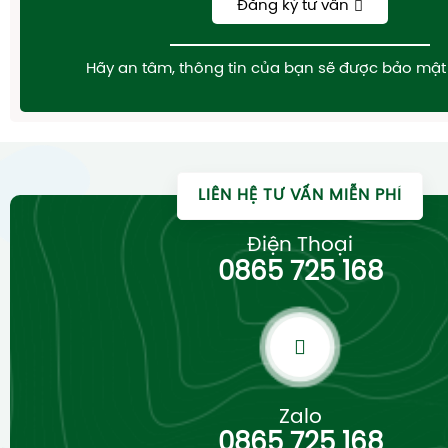
Đăng ký tư vấn
Hãy an tâm, thông tin của bạn sẽ được bảo mật 
LIÊN HỆ TƯ VẤN MIỄN PHÍ
Điện Thoại
0865 725 168
Zalo
0865 725 168