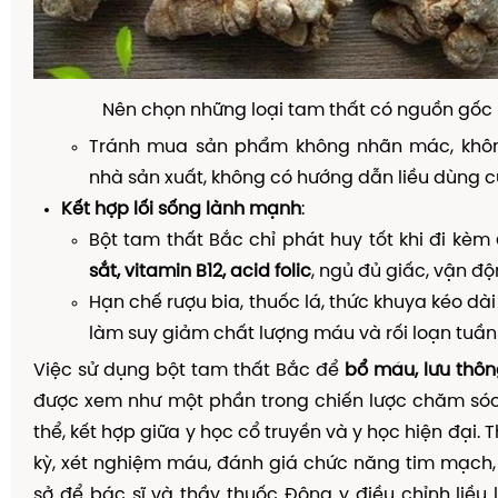
Nên chọn những loại tam thất có nguồn gốc 
Tránh mua sản phẩm không nhãn mác, khôn
nhà sản xuất, không có hướng dẫn liều dùng c
Kết hợp lối sống lành mạnh
:
Bột tam thất Bắc chỉ phát huy tốt khi đi kèm
sắt, vitamin B12, acid folic
, ngủ đủ giấc, vận độ
Hạn chế rượu bia, thuốc lá, thức khuya kéo dà
làm suy giảm chất lượng máu và rối loạn tuần
Việc sử dụng bột tam thất Bắc để
bổ máu, lưu thôn
được xem như một phần trong chiến lược chăm sóc
thể, kết hợp giữa y học cổ truyền và y học hiện đại
kỳ, xét nghiệm máu, đánh giá chức năng tim mạch,
sở để bác sĩ và thầy thuốc Đông y điều chỉnh liều l