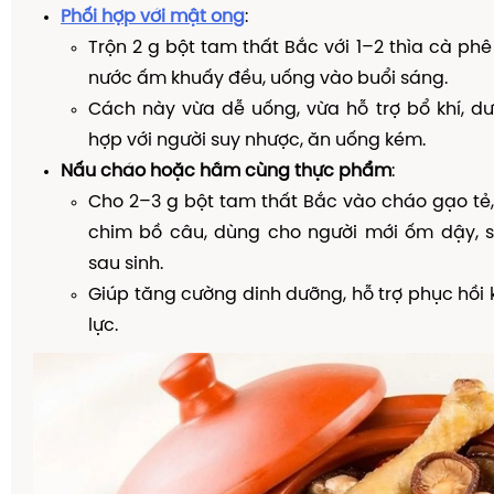
Phối hợp với mật ong
:
Trộn 2 g bột tam thất Bắc với 1–2 thìa cà ph
nước ấm khuấy đều, uống vào buổi sáng.
Cách này vừa dễ uống, vừa hỗ trợ bổ khí, d
hợp với người suy nhược, ăn uống kém.
Nấu cháo hoặc hầm cùng thực phẩm
:
Cho 2–3 g bột tam thất Bắc vào cháo gạo tẻ
chim bồ câu, dùng cho người mới ốm dậy, s
sau sinh.
Giúp tăng cường dinh dưỡng, hỗ trợ phục hồi k
lực.