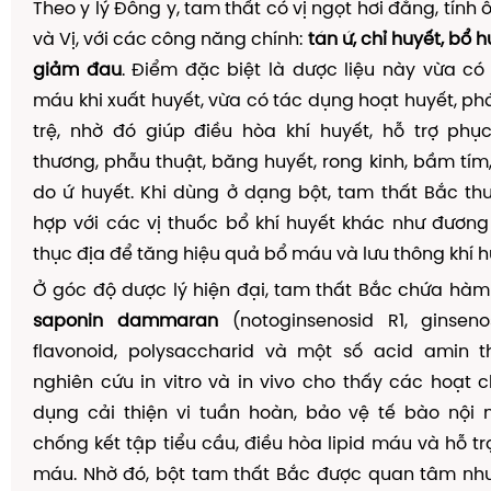
Theo y lý Đông y, tam thất có vị ngọt hơi đắng, tính 
và Vị, với các công năng chính:
tán ứ, chỉ huyết, bổ h
giảm đau
. Điểm đặc biệt là dược liệu này vừa c
máu khi xuất huyết, vừa có tác dụng hoạt huyết, phá
trệ, nhờ đó giúp điều hòa khí huyết, hỗ trợ phụ
thương, phẫu thuật, băng huyết, rong kinh, bầm tím
do ứ huyết. Khi dùng ở dạng bột, tam thất Bắc t
hợp với các vị thuốc bổ khí huyết khác như đương
thục địa để tăng hiệu quả bổ máu và lưu thông khí h
Ở góc độ dược lý hiện đại, tam thất Bắc chứa hà
saponin dammaran
(notoginsenosid R1, ginsenos
flavonoid, polysaccharid và một số acid amin th
nghiên cứu in vitro và in vivo cho thấy các hoạt 
dụng cải thiện vi tuần hoàn, bảo vệ tế bào nộ
chống kết tập tiểu cầu, điều hòa lipid máu và hỗ tr
máu. Nhờ đó, bột tam thất Bắc được quan tâm như