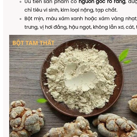
Ưu tiên sản phẩm có
nguồn gốc rõ ràng
, đư
chỉ tiêu vi sinh, kim loại nặng, tạp chất.
Bột mịn, màu xám xanh hoặc xám vàng nhạt
trưng, vị hơi đắng, hậu ngọt, không lẫn xơ, cát, 