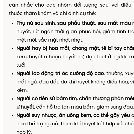
cân nhắc cho các nhóm đối tượng sau, với điều 
thuốc thăm khám và chỉ định cụ thể:
Phụ nữ sau sinh, sau phẫu thuật, sau mất máu 
huyết, rút ngắn thời gian phục hồi, giảm tình t
mệt mỏi, sắc mặt nhợt nhạt.
Người hay bị hoa mắt, chóng mặt, tê bì tay châ
kém, huyết ứ hoặc huyết hư, đặc biệt ở người tr
tuổi.
Người lao động trí óc cường độ cao
, thường xu
mất ngủ, đau đầu do khí huyết không điều hòa, v
kém.
Người có tiền sử bầm tím, chấn thương phần mề
ứ huyết
, cần hỗ trợ tan máu bầm, giảm sưng đau.
Người suy nhược, ăn uống kém, cơ thể gầy yếu
c
cao thể trạng, cải thiện khí huyết kết hợp với c
hợp lý.