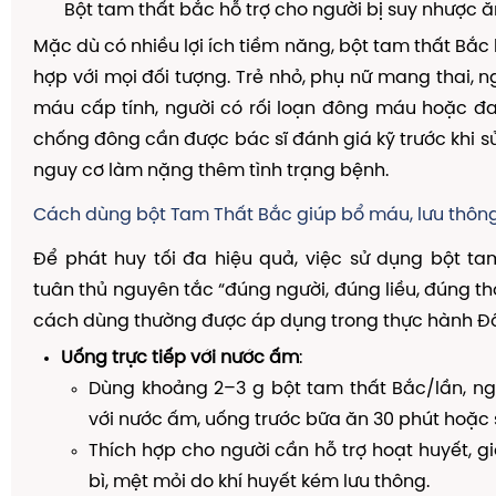
Bột tam thất bắc hỗ trợ cho người bị suy nhược 
Mặc dù có nhiều lợi ích tiềm năng, bột tam thất Bắc
hợp với mọi đối tượng. Trẻ nhỏ, phụ nữ mang thai, 
máu cấp tính, người có rối loạn đông máu hoặc đ
chống đông cần được bác sĩ đánh giá kỹ trước khi s
nguy cơ làm nặng thêm tình trạng bệnh.
Cách dùng bột Tam Thất Bắc giúp bổ máu, lưu thông
Để phát huy tối đa hiệu quả, việc sử dụng bột t
tuân thủ nguyên tắc “đúng người, đúng liều, đúng th
cách dùng thường được áp dụng trong thực hành Đ
Uống trực tiếp với nước ấm
:
Dùng khoảng 2–3 g bột tam thất Bắc/lần, ng
với nước ấm, uống trước bữa ăn 30 phút hoặc s
Thích hợp cho người cần hỗ trợ hoạt huyết, g
bì, mệt mỏi do khí huyết kém lưu thông.