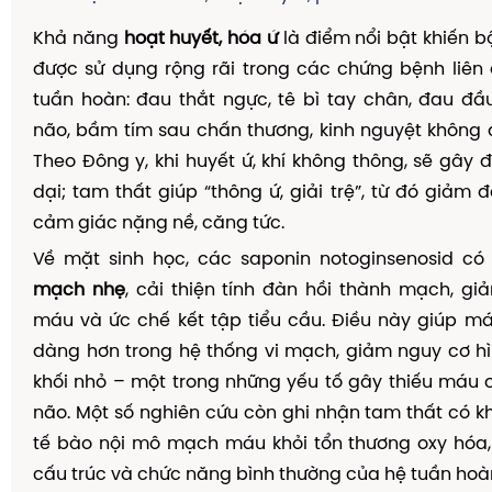
Khả năng
hoạt huyết, hóa ứ
là điểm nổi bật khiến b
được sử dụng rộng rãi trong các chứng bệnh liên
tuần hoàn: đau thắt ngực, tê bì tay chân, đau đ
não, bầm tím sau chấn thương, kinh nguyệt không 
Theo Đông y, khi huyết ứ, khí không thông, sẽ gây đ
dại; tam thất giúp “thông ứ, giải trệ”, từ đó giảm 
cảm giác nặng nề, căng tức.
Về mặt sinh học, các saponin notoginsenosid c
mạch nhẹ
, cải thiện tính đàn hồi thành mạch, g
máu và ức chế kết tập tiểu cầu. Điều này giúp m
dàng hơn trong hệ thống vi mạch, giảm nguy cơ h
khối nhỏ – một trong những yếu tố gây thiếu máu 
não. Một số nghiên cứu còn ghi nhận tam thất có 
tế bào nội mô mạch máu khỏi tổn thương oxy hóa,
cấu trúc và chức năng bình thường của hệ tuần hoà