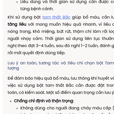
Liều dùng và thời gian sử dụng cần được c
từng bệnh cảnh.
Khi sử dụng bột
tam thất Bắc
giúp bổ máu, cần l
tăng liều
với mong muốn hiệu quả nhanh, vì liều 
nóng trong, khô miệng, bứt rứt, thậm chí làm rối 
người nhạy cảm. Thời gian sử dụng liên tục thườ
nghị theo đợt 3–4 tuần, sau đó nghỉ 1–2 tuần, đánh gi
rồi mới quyết định dùng tiếp.
Lưu ý an toàn, tương tác và tiêu chí chọn bột Ta
lượng
Để đảm bảo hiệu quả bổ máu, lưu thông khí huyết và 
việc sử dụng bột tam thất Bắc cần được đặt tro
toàn, có kiểm soát. Một số điểm quan trọng cần lưu 
Chống chỉ định và thận trọng
:
Không dùng cho người đang chảy máu cấp (x