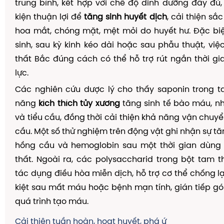
trung bình, kết hợp với chế độ dinh dưỡng đầy đủ,
kiện thuận lợi để
tăng sinh huyết dịch
, cải thiện sắ
hoa mắt, chóng mặt, mệt mỏi do huyết hư. Đặc bi
sinh, sau kỳ kinh kéo dài hoặc sau phẫu thuật, vi
thất Bắc đúng cách có thể hỗ trợ rút ngắn thời gi
lực.
Các nghiên cứu dược lý cho thấy saponin trong t
năng
kích thích tủy xương
tăng sinh tế bào máu, n
và tiểu cầu, đồng thời cải thiện khả năng vận chuy
cầu. Một số thử nghiệm trên động vật ghi nhận sự tă
hồng cầu và hemoglobin sau một thời gian dùng 
thất. Ngoài ra, các polysaccharid trong bột tam 
tác dụng điều hòa miễn dịch, hỗ trợ cơ thể chống lạ
kiệt sau mất máu hoặc bệnh mạn tính, gián tiếp g
quá trình tạo máu.
Cải thiện tuần hoàn, hoạt huyết, phá ứ