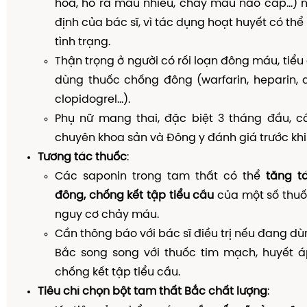
hóa, ho ra máu nhiều, chảy máu não cấp…) n
định của bác sĩ, vì tác dụng hoạt huyết có th
tình trạng.
Thận trọng ở người có rối loạn đông máu, tiểu
dùng thuốc chống đông (warfarin, heparin, as
clopidogrel…).
Phụ nữ mang thai, đặc biệt 3 tháng đầu, c
chuyên khoa sản và Đông y đánh giá trước khi
Tương tác thuốc
:
Các saponin trong tam thất có thể
tăng t
đông, chống kết tập tiểu cầu
của một số thuố
nguy cơ chảy máu.
Cần thông báo với bác sĩ điều trị nếu đang dù
Bắc song song với thuốc tim mạch, huyết á
chống kết tập tiểu cầu.
Tiêu chí chọn bột tam thất Bắc chất lượng
: