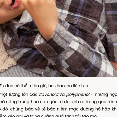
 đực có thể trị ho gió, ho khan, ho liên tục.
một lượng lớn các
flavonoid
và
polyphenol
– những hợp
ả năng trung hòa các gốc tự do sinh ra trong quá trìn
hờ đó, chúng bảo vệ tế bào niêm mạc đường hô hấp kh
ễm kéo dài và tăng cường quá trình tái tạo mô.