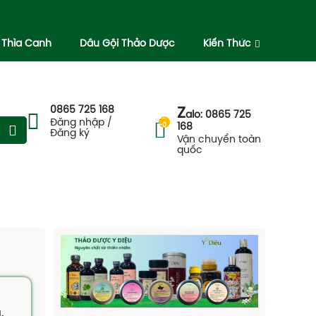
 Thìa Canh
Dầu Gội Thảo Dược
Kiến Thức
0865 725 168
Z
alo: 0865 725
--
Đăng nhập /
-0
168
Đăng ký
Vận chuyển toàn
quốc
.