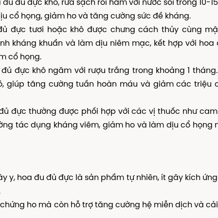
đu đủ đực khô, rửa sạch rồi hãm với nước sôi trong 10-15
dịu cổ họng, giảm ho và tăng cường sức đề kháng.
ủ đực tươi hoặc khô được chưng cách thủy cùng mậ
ính kháng khuẩn và làm dịu niêm mạc, kết hợp với hoa
m cổ họng.
đủ đực khô ngâm với rượu trắng trong khoảng 1 tháng
hỏ, giúp tăng cường tuần hoàn máu và giảm các triệu
ủ đực thường được phối hợp với các vị thuốc như cam
ường tác dụng kháng viêm, giảm ho và làm dịu cổ họng
ây y, hoa đu đủ đực là sản phẩm tự nhiên, ít gây kích ứn
.
 chứng ho mà còn hỗ trợ tăng cường hệ miễn dịch và cải