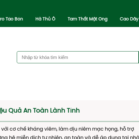
iro Táo Bón
Hà Thủ Ô
Tam Thất Mật Ong
Cao Dây
ệu Quả An Toàn Lành Tính
 với cơ chế kháng viêm, làm dịu niêm mạc họng, hỗ trợ
g hệ miễn dịch tự nhiên, an toàn và dễ áp dụng tại nhà