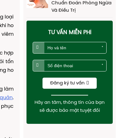
Chuẩn Đoán Phòng Ngừa
Và Điều Trị
g loại
khi ho
TƯ VẤN MIỄN PHÍ
y viêm
*
ác hợp
i tổn
*
ứng ho
Đăng ký tư vấn
g làm
 quản
.
Hãy an tâm, thông tin của bạn
ợ phục
sẽ được bảo mật tuyệt đối