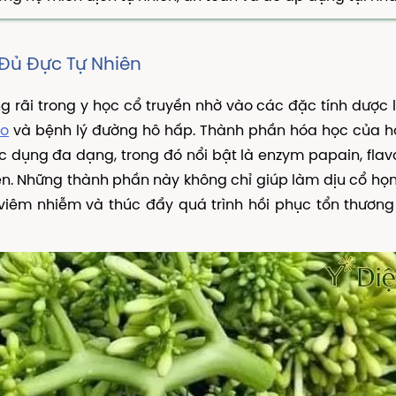
Đủ Đực Tự Nhiên
 rãi trong y học cổ truyền nhờ vào các đặc tính dược 
o
và bệnh lý đường hô hấp. Thành phần hóa học của h
c dụng đa dạng, trong đó nổi bật là enzym papain, flav
iên. Những thành phần này không chỉ giúp làm dịu cổ h
 viêm nhiễm và thúc đẩy quá trình hồi phục tổn thươn