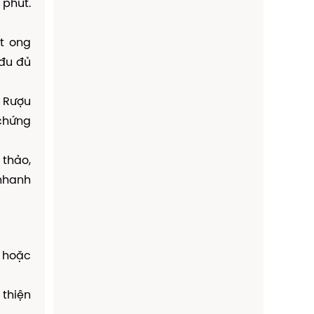
 phút.
t ong
 đu đủ
. Rượu
 chứng
 thảo,
 nhanh
g hoặc
 thiện