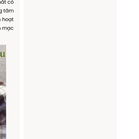
hất có
ng tâm
n hoạt
êm mạc