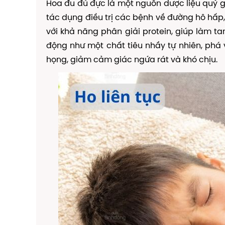
Hoa đu đủ đực là một nguồn dược liệu quý g
tác dụng điều trị các bệnh về đường hô hấp,
với khả năng phân giải protein, giúp làm 
động như một chất tiêu nhầy tự nhiên, phá
họng, giảm cảm giác ngứa rát và khó chịu.