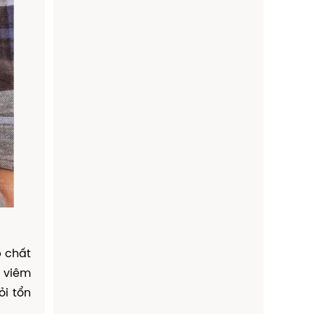
 chất
h viêm
ỏi tổn