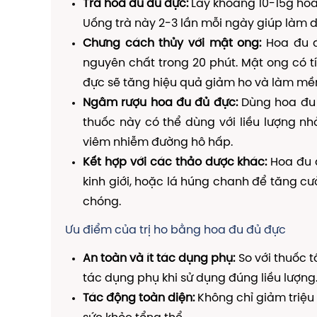
Trà hoa đu đủ đực:
Lấy khoảng 10-15g hoa 
Uống trà này 2-3 lần mỗi ngày giúp làm 
Chưng cách thủy với mật ong:
Hoa đu đ
nguyên chất trong 20 phút. Mật ong có t
đực sẽ tăng hiệu quả giảm ho và làm mề
Ngâm rượu hoa đu đủ đực:
Dùng hoa đu 
thuốc này có thể dùng với liều lượng n
viêm nhiễm đường hô hấp.
Kết hợp với các thảo dược khác:
Hoa đu đ
kinh giới, hoặc lá húng chanh để tăng c
chóng.
Ưu điểm của trị ho bằng hoa đu đủ đực
An toàn và ít tác dụng phụ:
So với thuốc t
tác dụng phụ khi sử dụng đúng liều lượng
Tác động toàn diện:
Không chỉ giảm triệu