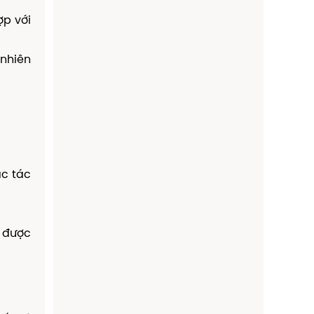
ợp với
 nhiên
ác tác
ể được