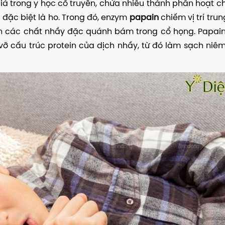
iá trong y học cổ truyền, chứa nhiều thành phần hoạt c
 đặc biệt là ho. Trong đó, enzym
papain
chiếm vị trí tru
tan các chất nhầy đặc quánh bám trong cổ họng. Papai
 vỡ cấu trúc protein của dịch nhầy, từ đó làm sạch ni