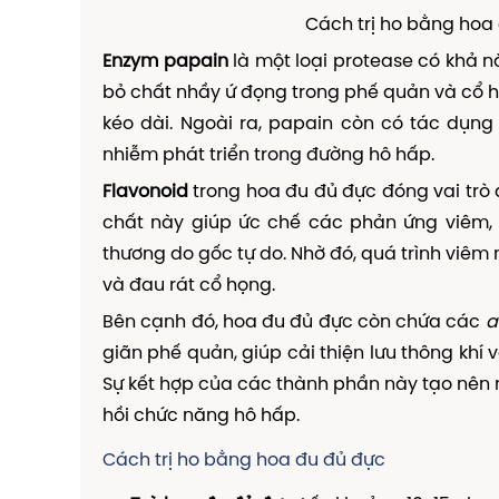
Cách trị ho bằng hoa 
Enzym papain
là một loại protease có khả n
bỏ chất nhầy ứ đọng trong phế quản và cổ h
kéo dài. Ngoài ra, papain còn có tác dụn
nhiễm phát triển trong đường hô hấp.
Flavonoid
trong hoa đu đủ đực đóng vai trò
chất này giúp ức chế các phản ứng viêm, 
thương do gốc tự do. Nhờ đó, quá trình viêm
và đau rát cổ họng.
Bên cạnh đó, hoa đu đủ đực còn chứa các
a
giãn phế quản, giúp cải thiện lưu thông khí
Sự kết hợp của các thành phần này tạo nên 
hồi chức năng hô hấp.
Cách trị ho bằng hoa đu đủ đực