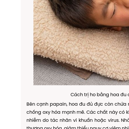
Cách trị ho bằng hoa đu đủ
Bên cạnh papain, hoa đu đủ đực còn chứa 
chống oxy hóa mạnh mẽ. Các chất này có kh
nhiễm do tác nhân vi khuẩn hoặc virus. N
thương oxy hóa, giảm thiểu nguy cơ viêm nhi