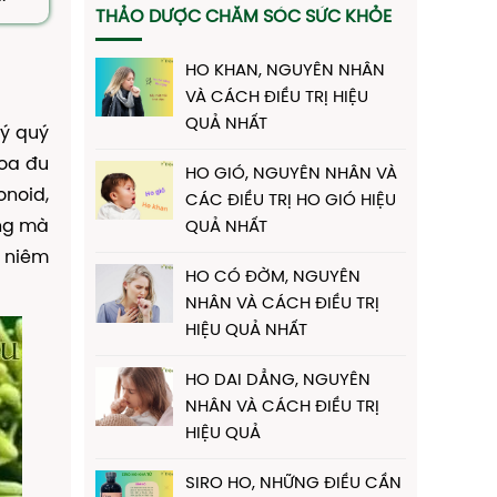
THẢO DƯỢC CHĂM SÓC SỨC KHỎE
HO KHAN, NGUYÊN NHÂN
VÀ CÁCH ĐIỀU TRỊ HIỆU
QUẢ NHẤT
lý quý
oa đu
HO GIÓ, NGUYÊN NHÂN VÀ
onoid,
CÁC ĐIỀU TRỊ HO GIÓ HIỆU
ọng mà
QUẢ NHẤT
g niêm
HO CÓ ĐỜM, NGUYÊN
NHÂN VÀ CÁCH ĐIỀU TRỊ
HIỆU QUẢ NHẤT
HO DAI DẲNG, NGUYÊN
NHÂN VÀ CÁCH ĐIỀU TRỊ
HIỆU QUẢ
SIRO HO, NHỮNG ĐIỀU CẦN