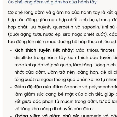
Cơ chế long đờm và giảm ho của hành tây
Cơ chế long đờm và giảm ho của hành tây là kết 
hợp tác động giữa các hợp chất sinh học, trong đó
hợp chất lưu huỳnh, quercetin và saponin. Khi s
(dưới dạng tươi, nước ép, siro hoặc chiết xuất), cá
tác động lên niêm mạc đường hô hấp theo nhiều cơ
Kích thích tuyến tiết nhầy:
Các thiosulfinates 
disulfide trong hành tây kích thích các tuyến t
mạc khí quản và phế quản, làm tăng lượng dịch 
nhớt của đờm. Đờm trở nên loãng hơn, dễ di c
tống xuất ra ngoài thông qua phản xạ ho tự nhiên
Giảm độ đặc của đờm:
Saponin và polysacchari
làm giảm sức căng bề mặt của dịch tiết, giúp 
kết giữa các phân tử mucin trong đờm, từ đó l
và tăng khả năng di chuyển của đờm.
Kháng viêm và giảm phù nề:
Quercetin và cá