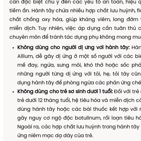
cần đặc biệt chú ý đến các yếu tố an toàn, hiệu
tiềm ẩn. Hành tây chứa nhiều hợp chất lưu huỳnh, f
chất chống oxy hóa, giúp kháng viêm, long đờm
miễn dịch. Tuy nhiên, việc áp dụng cần tuân thủ
chuyên môn để tránh tác dụng phụ không mong mu
Không dùng cho người dị ứng với hành tây:
Hàn
Allium, dễ gây dị ứng ở một số người với các bi
mề đay, ngứa, sưng môi, khó thở hoặc sốc phản
những người từng dị ứng với tỏi, hẹ, tỏi tây cũ
dụng hành tây để phòng ngừa các phản ứng ché
Không dùng cho trẻ sơ sinh dưới 1 tuổi:
Đối với trẻ
trẻ dưới 12 tháng tuổi, hệ tiêu hóa và miễn dịch c
dùng hành tây hoặc các bài thuốc kết hợp với 
gây nguy cơ ngộ độc botulinum, rối loạn tiêu h
Ngoài ra, các hợp chất lưu huỳnh trong hành tây 
ứng niêm mạc dạ dày của trẻ.