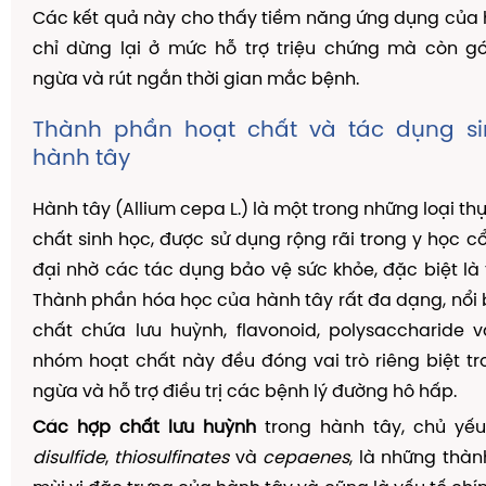
Các kết quả này cho thấy tiềm năng ứng dụng của
chỉ dừng lại ở mức hỗ trợ triệu chứng mà còn 
ngừa và rút ngắn thời gian mắc bệnh.
Thành phần hoạt chất và tác dụng s
hành tây
Hành tây (Allium cepa L.) là một trong những loại th
chất sinh học, được sử dụng rộng rãi trong y học cổ
đại nhờ các tác dụng bảo vệ sức khỏe, đặc biệt là 
Thành phần hóa học của hành tây rất đa dạng, nổi 
chất chứa lưu huỳnh, flavonoid, polysaccharide 
nhóm hoạt chất này đều đóng vai trò riêng biệt t
ngừa và hỗ trợ điều trị các bệnh lý đường hô hấp.
Các hợp chất lưu huỳnh
trong hành tây, chủ yế
disulfide
,
thiosulfinates
và
cepaenes
, là những thà