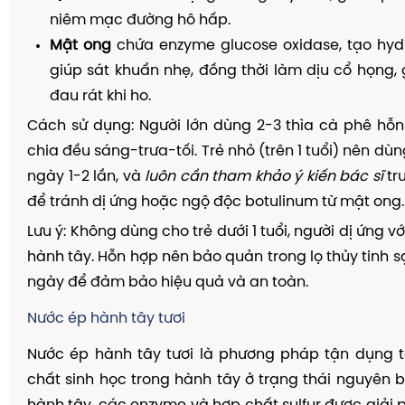
niêm mạc đường hô hấp.
Mật ong
chứa enzyme glucose oxidase, tạo hyd
giúp sát khuẩn nhẹ, đồng thời làm dịu cổ họng
đau rát khi ho.
Cách sử dụng: Người lớn dùng 2-3 thìa cà phê hỗ
chia đều sáng-trưa-tối. Trẻ nhỏ (trên 1 tuổi) nên dùng
ngày 1-2 lần, và
luôn cần tham khảo ý kiến bác sĩ
tr
để tránh dị ứng hoặc ngộ độc botulinum từ mật ong.
Lưu ý: Không dùng cho trẻ dưới 1 tuổi, người dị ứng 
hành tây. Hỗn hợp nên bảo quản trong lọ thủy tinh s
ngày để đảm bảo hiệu quả và an toàn.
Nước ép hành tây tươi
Nước ép hành tây tươi là phương pháp tận dụng t
chất sinh học trong hành tây ở trạng thái nguyên b