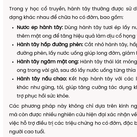
Trong y học cổ truyền, hành tây thường được sử 
dạng khác nhau để chữa ho có đờm, bao gồm:
Nước ép hành tây:
Dùng hành tây tươi ép lấy n
thêm mật ong để tăng hiệu quả làm dịu cổ họng 
Hành tây hấp đường phèn:
Cắt nhỏ hành tây, hấ
đường phèn, lấy nước uống giúp long đờm, giảm 
Hành tây ngâm mật ong:
Hành tây thái lát mỏn
ong trong vài giờ, sau đó lấy nước uống từng thìa
Hành tây nấu cháo:
Kết hợp hành tây với các 
khác như gừng, tỏi, giúp tăng cường tác dụng 
trợ phục hồi sức khỏe.
Các phương pháp này không chỉ dựa trên kinh n
mà còn được nhiều nghiên cứu hiện đại xác nhận về
việc hỗ trợ điều trị các triệu chứng ho có đờm, đặc b
người cao tuổi.