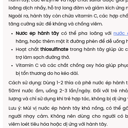
hành tây, các enzyme và hợp chất sulfur được giải 
loãng dịch nhầy, hỗ trợ long đờm và giảm kích ứng
Ngoài ra, hành tây còn chứa vitamin C, các hợp chấ
tăng cường sức đề kháng và chống viêm.
Nước ép hành tây
có thể pha loãng với
nước
hăng, hoặc thêm một ít đường phèn để dễ uống 
Hoạt chất
thiosulfinate
trong hành tây giúp ức c
trợ làm sạch đường thở.
Vitamin C và các chất chống oxy hóa giúp phụ
bị tổn thương do ho kéo dài.
Cách sử dụng: Dùng 1-2 thìa cà phê nước ép hành tâ
50ml nước ấm, uống 2-3 lần/ngày. Đối với trẻ nhỏ
lượng và chỉ sử dụng khi trẻ hợp tác, không bị dị ứng 
Lưu ý: Mùi vị nước ép hành tây khá nồng, có thể g
người nhạy cảm. Không nên dùng cho người có b
viêm loét tiêu hóa hoặc dị ứng với hành tây.