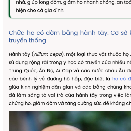
nhà, giúp long đờm, giảm ho nhanh chóng, an toà
TAM THẤT MẬT ONG
hiện cho cả gia đình.
CAO DÂY THÌA CANH
DẦU GỘI THẢO DƯỢC
Chữa ho có đờm bằng hành tây: Cơ sở 
KIẾN THỨC
truyền thống
Kiến Thức Về Ho
Hành tây (
Allium cepa
), một loại thực vật thuộc họ
Kiến Thức Về Dạ Dày
sử dụng rộng rãi trong y học cổ truyền của nhiều 
Kiến Thức Về Đại Tràng
Trung Quốc, Ấn Độ, Ai Cập và các nước châu Âu để 
Kiến Thức Về Hà Thủ Ô
các bệnh lý về đường hô hấp, đặc biệt là
ho có 
Kiến Thức Về Tam Thất
giữa kinh nghiệm dân gian và các bằng chứng kho
đã làm sáng tỏ vai trò của hành tây trong việc là
Kiến Thức Về Tiểu Đường
chứng ho, giảm đờm và tăng cường sức đề kháng ch
Kiến Thức Về Dầu Gội Thảo Dược
Kiến Thức Về Máy Lọc Không Khí
Nấm Lưỡi