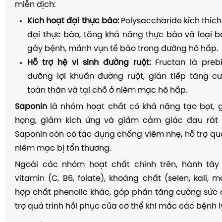
miễn dịch:
Kích hoạt đại thực bào:
Polysaccharide kích thíc
đại thực bào, tăng khả năng thực bào và loại 
gây bệnh, mảnh vụn tế bào trong đường hô hấp.
Hỗ trợ hệ vi sinh đường ruột:
Fructan là prebi
dưỡng lợi khuẩn đường ruột, gián tiếp tăng c
toàn thân và tại chỗ ở niêm mạc hô hấp.
Saponin
là nhóm hoạt chất có khả năng tạo bọt, g
họng, giảm kích ứng và giảm cảm giác đau rát 
Saponin còn có tác dụng chống viêm nhẹ, hỗ trợ quá
niêm mạc bị tổn thương.
Ngoài các nhóm hoạt chất chính trên, hành tâ
vitamin (C, B6, folate), khoáng chất (selen, kali,
hợp chất phenolic khác, góp phần tăng cường sức
trợ quá trình hồi phục của cơ thể khi mắc các bệnh l