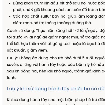
Dùng khăn trùm kín đầu, hít thở sâu hơi nước bốc
phút, chú ý giữ khoảng cách an toàn để tránh bỏ
Các hợp chất sulfur bay hơi giúp làm loãng đờ
niêm mạc, hỗ trợ thông thoáng đường thở.
Cách sử dụng: Thực hiện xông hơi 1-2 lần/ngày, đặ
tối trước khi đi ngủ để giảm nghẹt mũi, hỗ trợ giấc 
thể kết hợp thêm vài lát gừng tươi hoặc lá bạc hà đ
sát khuẩn, giảm viêm.
Lưu ý: Không áp dụng cho trẻ nhỏ dưới 5 tuổi, người
suyễn, dị ứng với hành tây hoặc các bệnh lý hô hấp
Sau khi xông hơi, nên lau khô người, tránh gió lạnh
lạnh.
Lưu ý khi sử dụng hành tây chữa ho có đ
Khi sử dụng hành tây như một biện pháp hỗ trợ điều