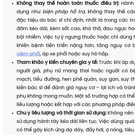
Không thay thế hoàn toàn thuốc điều trị:
Hành 
dụng như
biện pháp hỗ trợ
, không thay thế các
đặc hiệu do bác sĩ chỉ định, nhất là trong các t
đờm kéo dài, kèm sốt cao, khó thở, đau ngực h
bội nhiễm. Việc tự ý ngưng thuốc hoặc chỉ dùng 
khiến bệnh tiến triển nặng hơn, tăng nguy cơ 
viêm phổi
, áp xe phổi hoặc suy hô hấp.
Tham khảo ý kiến chuyên gia y tế:
Trước khi áp dụ
người già, phụ nữ mang thai hoặc người có bệ
mạch, tiểu đường, hen phế quản, suy gan, suy th
kiến bác sĩ để đánh giá nguy cơ – lợi ích và trá
phụ không mong muốn. Một số trường hợp có thể
liều lượng hoặc kết hợp với các phương pháp điều 
Chú ý liều lượng và thời gian sử dụng:
Không nên 
sử dụng hành tây kéo dài liên tục. Việc dùng quá
có thể gây kích ứng dạ dày, đầy hơi, ợ nóng, tiê