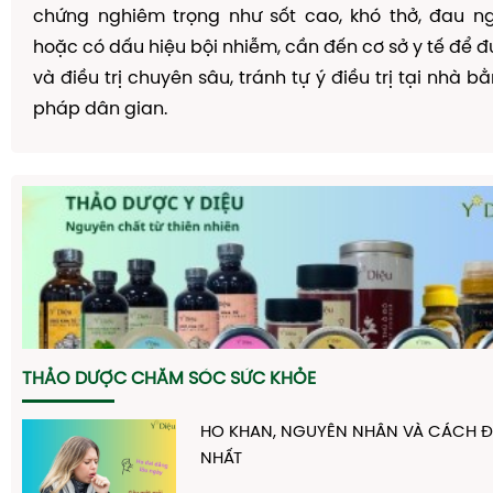
chứng nghiêm trọng như sốt cao, khó thở, đau n
hoặc có dấu hiệu bội nhiễm, cần đến cơ sở y tế để
và điều trị chuyên sâu, tránh tự ý điều trị tại nhà
pháp dân gian.
THẢO DƯỢC CHĂM SÓC SỨC KHỎE
HO KHAN, NGUYÊN NHÂN VÀ CÁCH ĐI
NHẤT