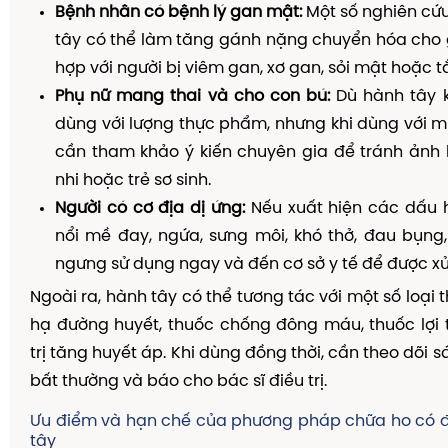
Bệnh nhân có bệnh lý gan mật:
Một số nghiên cứ
tây có thể làm tăng gánh nặng chuyển hóa cho 
hợp với người bị viêm gan, xơ gan, sỏi mật hoặc t
Phụ nữ mang thai và cho con bú:
Dù hành tây k
dùng với lượng thực phẩm, nhưng khi dùng với mục
cần tham khảo ý kiến chuyên gia để tránh ảnh 
nhi hoặc trẻ sơ sinh.
Người có cơ địa dị ứng:
Nếu xuất hiện các dấu h
nổi mề đay, ngứa, sưng môi, khó thở, đau bụng,
ngưng sử dụng ngay và đến cơ sở y tế để được xử tr
Ngoài ra, hành tây có thể tương tác với một số loại
hạ đường huyết, thuốc chống đông máu, thuốc lợi t
trị tăng huyết áp. Khi dùng đồng thời, cần theo dõi s
bất thường và báo cho bác sĩ điều trị.
Ưu điểm và hạn chế của phương pháp chữa ho có
tây