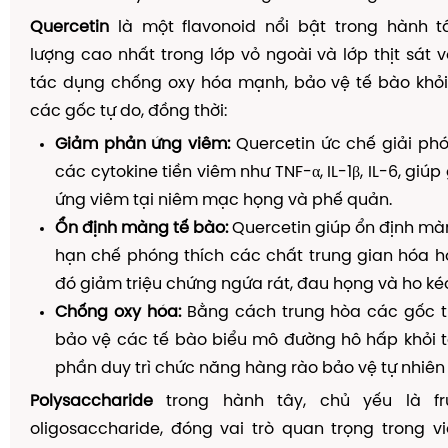
Quercetin
là một flavonoid nổi bật trong hành 
lượng cao nhất trong lớp vỏ ngoài và lớp thịt sát v
tác dụng chống oxy hóa mạnh, bảo vệ tế bào khỏi
các gốc tự do, đồng thời:
Giảm phản ứng viêm:
Quercetin ức chế giải phó
các cytokine tiền viêm như TNF-α, IL-1β, IL-6, gi
ứng viêm tại niêm mạc họng và phế quản.
Ổn định màng tế bào:
Quercetin giúp ổn định mà
hạn chế phóng thích các chất trung gian hóa h
đó giảm triệu chứng ngứa rát, đau họng và ho kéo
Chống oxy hóa:
Bằng cách trung hòa các gốc tự
bảo vệ các tế bào biểu mô đường hô hấp khỏi t
phần duy trì chức năng hàng rào bảo vệ tự nhiê
Polysaccharide
trong hành tây, chủ yếu là fr
oligosaccharide, đóng vai trò quan trọng trong 