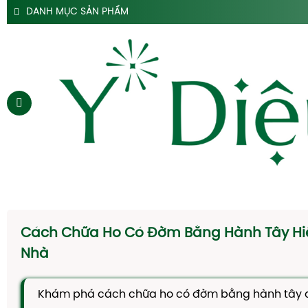
DANH MỤC SẢN PHẨM
SẢN PHẨM SIRO HO Y DIỆU
SẢN PHẨM HỖ TRỢ DẠ DÀY Y DIỆU
SẢN PHẨM ĐẠI TRÀNG TÁO BÓN Y DIỆU
SẢN PHẨM HÀ THỦ Ô
SẢN PHẨM TAM THẤT Y DIỆU
SẢN PHẨM CAO DÂY THÌA CANH Y DIỆU
SẢN PHẨM DẦU GỘI THẢO DƯỢC Y DIỆU
TRANG CHỦ
SIRO HO
Cách Chữa Ho Có Đờm Bằng Hành Tây Hi
CAO DẠ CẨM
Nhà
SIRO TÁO BÓN
Khám phá cách chữa ho có đờm bằng hành tây đ
HÀ THỦ Ô