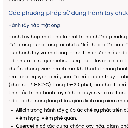
Các phương pháp sử dụng hành tây chữ
Hành tây hấp mật ong
Hành tây hấp mật ong là một trong những phương
được ứng dụng rộng rãi nhờ sự kết hợp giữa các đ
của hành tây và mật ong. Hành tây chứa nhiều hợp 
cơ như allicin, quercetin, cùng các flavonoid có
khuẩn, kháng viêm mạnh mẽ. Khi thái lát mỏng hành 
mật ong nguyên chất, sau đó hấp cách thủy ở nhi
(khoảng 70-80°C) trong 15-20 phút, các hoạt chấ
tinh dầu trong hành tây sẽ hòa quyện vào mật ong
hợp có khả năng long đờm, giảm kích ứng niêm mạc
Allicin
trong hành tây giúp ức chế sự phát triển c
viêm họng, viêm phế quản.
Quercetin
có tác dụng chống oxy hóa, giảm phả