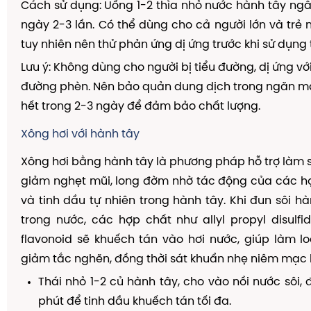
Cách sử dụng: Uống 1-2 thìa nhỏ nước hành tây n
ngày 2-3 lần. Có thể dùng cho cả người lớn và trẻ nh
tuy nhiên nên thử phản ứng dị ứng trước khi sử dụng
Lưu ý: Không dùng cho người bị tiểu đường, dị ứng v
đường phèn. Nên bảo quản dung dịch trong ngăn má
hết trong 2-3 ngày để đảm bảo chất lượng.
Xông hơi với hành tây
Xông hơi bằng hành tây là phương pháp hỗ trợ làm 
giảm nghẹt mũi, long đờm nhờ tác động của các h
và tinh dầu tự nhiên trong hành tây. Khi đun sôi hà
trong nước, các hợp chất như allyl propyl disulfide
flavonoid sẽ khuếch tán vào hơi nước, giúp làm l
giảm tắc nghẽn, đồng thời sát khuẩn nhẹ niêm mạc 
Thái nhỏ 1-2 củ hành tây, cho vào nồi nước sôi, 
phút để tinh dầu khuếch tán tối đa.