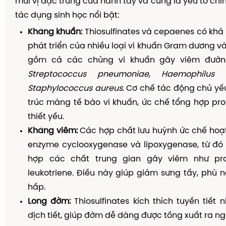
mùi vị đặc trưng của hành tây và cũng là yếu tố chí
tác dụng sinh học nổi bật:
Kháng khuẩn:
Thiosulfinates và cepaenes có khả
phát triển của nhiều loại vi khuẩn Gram dương 
gồm cả các chủng vi khuẩn gây viêm đườ
Streptococcus pneumoniae
,
Haemophilus i
Staphylococcus aureus
. Cơ chế tác động chủ yế
trúc màng tế bào vi khuẩn, ức chế tổng hợp pr
thiết yếu.
Kháng viêm:
Các hợp chất lưu huỳnh ức chế hoạ
enzyme cyclooxygenase và lipoxygenase, từ đó
hợp các chất trung gian gây viêm như pro
leukotriene. Điều này giúp giảm sưng tấy, phù
hấp.
Long đờm:
Thiosulfinates kích thích tuyến tiết 
dịch tiết, giúp đờm dễ dàng được tống xuất ra ng