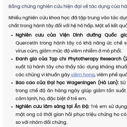
Bằng chứng nghiên cứu hiện đại về tác dụng của hà
Nhiều nghiên cứu khoa học đã tập trung vào tác d
chất trong hành tây đối với hệ hô hấp. Một số kết quả
Nghiên cứu của Viện Dinh dưỡng Quốc gia
Quercetin trong hành tây có khả năng ức chế s
virus cúm, giảm mức độ viêm nhiễm ở mô phổi.
Đánh giá của Tạp chí Phytotherapy Research (2
xuất từ hành tây cho thấy tác dụng kháng khuẩ
các chủng vi khuẩn gây
viêm họng
, viêm phế quả
Báo cáo của Đại học Wageningen (Hà Lan):
Sử 
trong chế độ ăn hàng ngày giúp giảm tần suấ
cảm lạnh, ho, đặc biệt ở trẻ em.
Nghiên cứu lâm sàng tại Ấn Độ:
Trẻ em sử dụng 
mật ong có thời gian hồi phục triệu chứng ho 
so với nhóm đối chứng.