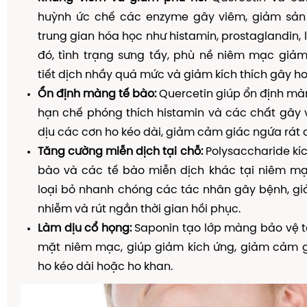
huỳnh ức chế các enzyme gây viêm, giảm sản
trung gian hóa học như histamin, prostaglandin, 
đó, tình trạng sưng tấy, phù nề niêm mạc giảm
tiết dịch nhầy quá mức và giảm kích thích gây ho
Ổn định màng tế bào:
Quercetin giúp ổn định mà
hạn chế phóng thích histamin và các chất gây 
dịu các cơn ho kéo dài, giảm cảm giác ngứa rát 
Tăng cường miễn dịch tại chỗ:
Polysaccharide kíc
bào và các tế bào miễn dịch khác tại niêm mạ
loại bỏ nhanh chóng các tác nhân gây bệnh, gi
nhiễm và rút ngắn thời gian hồi phục.
Làm dịu cổ họng:
Saponin tạo lớp màng bảo vệ t
mặt niêm mạc, giúp giảm kích ứng, giảm cảm gi
ho kéo dài hoặc ho khan.