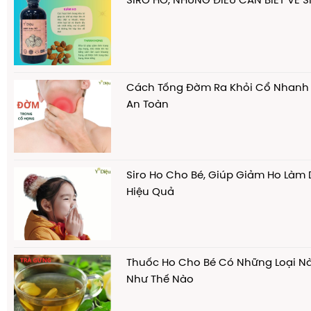
SIRO HO, NHỮNG ĐIỀU CẦN BIẾT VỀ 
Cách Tống Đờm Ra Khỏi Cổ Nhanh
An Toàn
Siro Ho Cho Bé, Giúp Giảm Ho Làm
Hiệu Quả
Thuốc Ho Cho Bé Có Những Loại N
Như Thế Nào