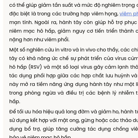
có thể giúp giảm tần suất và mức độ nghiêm trọng 
đặc biệt là trong các trường hợp viêm họng,
viêm p
mạn tính. Ngoài ra, hành tây còn giúp hỗ trợ phụ
niêm mạc hô hấp, giảm nguy cơ tiến triển thành 
nặng hơn như viêm phổi.
Một số nghiên cứu in vitro và in vivo cho thấy, các ch
tây có khả năng ức chế sự phát triển của virus cúm
hô hấp (RSV) và một số loại virus gây cảm lạnh th
tác dụng phối hợp giữa các hợp chất lưu huỳnh và 
này mở ra tiềm năng ứng dụng hành tây như một l
trong phòng ngừa và điều trị các bệnh lý nhiễm 
hấp.
Để tối ưu hóa hiệu quả long đờm và giảm ho, hành 
sử dụng kết hợp với mật ong, gừng hoặc các thảo d
dụng bổ trợ, giúp tăng cường tác dụng chống vi
bảo vệ niêm mạc hô hấp.