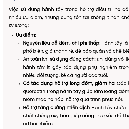
Việc sử dụng hành tây trong hỗ trợ điều trị ho 
nhiều ưu điểm, nhưng cũng tồn tại không ít hạn c
kỹ lưỡng:
Ưu điểm:
Nguyên liệu dễ kiếm, chi phí thấp:
Hành tây là
phổ biến, giá thành rẻ, dễ bảo quản và chế biế
An toàn khi sử dụng đúng cách:
Khi dùng với li
hành tây ít gây tác dụng phụ nghiêm trọn
nhiều đối tượng, kể cả người cao tuổi.
Có tác dụng hỗ trợ long đờm, giảm ho:
Các h
quercetin trong hành tây giúp làm loãng đờm
niêm mạc hô hấp, hỗ trợ quá trình phục hồi.
Hỗ trợ tăng cường miễn dịch:
Hành tây chứa n
chất chống oxy hóa giúp nâng cao sức đề kh
cơ bội nhiễm.