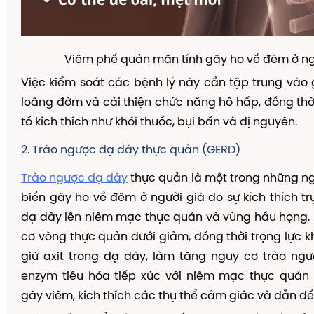
Viêm phế quản mãn tính gây ho về đêm ở ng
Việc kiểm soát các bệnh lý này cần tập trung vào
loãng đờm và cải thiện chức năng hô hấp, đồng thờ
tố kích thích như khói thuốc, bụi bẩn và dị nguyên.
2. Trào ngược dạ dày thực quản (GERD)
Trào ngược dạ dày
thực quản là một trong những n
biến gây ho về đêm ở người già do sự kích thích trự
dạ dày lên niêm mạc thực quản và vùng hầu họng. 
cơ vòng thực quản dưới giảm, đồng thời trọng lực k
giữ axit trong dạ dày, làm tăng nguy cơ trào ngư
enzym tiêu hóa tiếp xúc với niêm mạc thực quản
gây viêm, kích thích các thụ thể cảm giác và dẫn đế