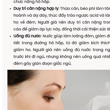
chức năng hô hấp.
Duy trì cân nặng hợp lý
: Thừa cân, béo phì làm tă
hoành và dạ dày, thúc đẩy trào ngược acid và l
ho về đêm. Người già nên duy trì cân nặng tr
cáo để giảm áp lực này, đồng thời cải thiện sức k
Uống đủ nước
: Nước giúp làm loãng đờm, giảm đ
tiết trong đường hô hấp, từ đó giảm kích thí
giảm ho. Người già nên uống đủ nước trong ngà
trước khi đi ngủ, nhưng không nên uống quá nhiề
đêm gây gián đoạn giấc ngủ.