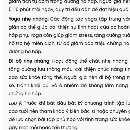
giảm tích tụ đờm trong đường hô hấp. Người già nên
5-10 phút mỗi ngày, duy trì đều đặn để đạt hiệu quả 
Yoga nhẹ nhàng:
Các động tác yoga tập trung vào 
giãn cơ thể giúp cải thiện sự linh hoạt của cơ hoà
hấp phụ. Yoga còn giúp giảm stress, tăng cường t
hỗ trợ hệ miễn dịch, từ đó giảm các triệu chứng h
đường hô hấp.
Đi bộ nhẹ nhàng:
Hoạt động thể chất nhẹ nhàng 
tăng cường lưu thông máu, cải thiện chức năng t
cao sức khỏe tổng thể. Người già nên đi bộ trong 
sẽ, tránh khói bụi và ô nhiễm để không làm nặng
chứng hô hấp.
Lưu ý:
Trước khi bắt đầu bất kỳ chương trình tập l
cao tuổi nên tham khảo ý kiến bác sĩ hoặc chuyên gia
để lựa chọn bài tập phù hợp với tình trạng sức khỏe
gây mệt mỏi hoặc tổn thương.