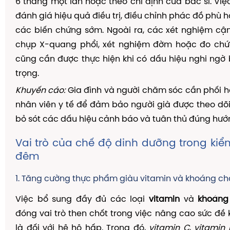
6 tháng một lần hoặc theo chỉ định của bác sĩ. Việ
đánh giá hiệu quả điều trị, điều chỉnh phác đồ phù 
các biến chứng sớm. Ngoài ra, các xét nghiệm cậ
chụp X-quang phổi, xét nghiệm đờm hoặc đo ch
cũng cần được thực hiện khi có dấu hiệu nghi ngờ
trọng.
Khuyến cáo:
Gia đình và người chăm sóc cần phối h
nhân viên y tế để đảm bảo người già được theo dõi 
bỏ sót các dấu hiệu cảnh báo và tuân thủ đúng hướn
Vai trò của chế độ dinh dưỡng trong kiể
đêm
1. Tăng cường thực phẩm giàu vitamin và khoáng ch
Việc bổ sung đầy đủ các loại
vitamin
và
khoáng
đóng vai trò then chốt trong việc nâng cao sức đề 
là đối với hệ hô hấp. Trong đó,
vitamin C
,
vitamin 