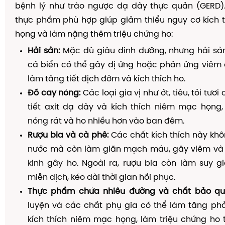
bệnh lý như trào ngược dạ dày thực quản (GERD).
thực phẩm phù hợp giúp giảm thiểu nguy cơ kích 
họng và làm nặng thêm triệu chứng ho:
Hải sản:
Mặc dù giàu dinh dưỡng, nhưng hải sản
cá biển có thể gây dị ứng hoặc phản ứng viêm 
làm tăng tiết dịch đờm và kích thích ho.
Đồ cay nóng:
Các loại gia vị như ớt, tiêu, tỏi tươ
tiết axit dạ dày và kích thích niêm mạc họng
nóng rát và ho nhiều hơn vào ban đêm.
Rượu bia và cà phê:
Các chất kích thích này kh
nước mà còn làm giãn mạch máu, gây viêm và k
kinh gây ho. Ngoài ra, rượu bia còn làm suy 
miễn dịch, kéo dài thời gian hồi phục.
Thực phẩm chứa nhiều đường và chất bảo qu
luyện và các chất phụ gia có thể làm tăng ph
kích thích niêm mạc họng, làm triệu chứng ho 