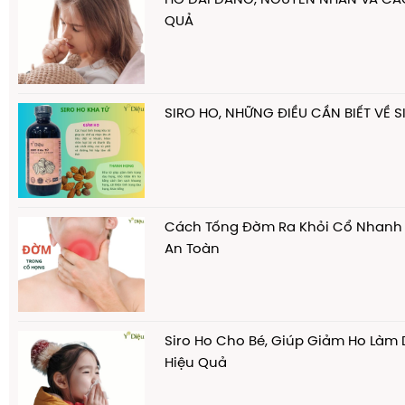
HO DAI DẲNG, NGUYÊN NHÂN VÀ CÁC
QUẢ
SIRO HO, NHỮNG ĐIỀU CẦN BIẾT VỀ 
Cách Tống Đờm Ra Khỏi Cổ Nhanh
An Toàn
Siro Ho Cho Bé, Giúp Giảm Ho Làm
Hiệu Quả