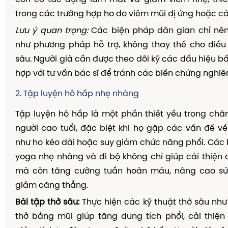
trong các trường hợp ho do viêm mũi dị ứng hoặc c
Lưu ý quan trọng:
Các biện pháp dân gian chỉ nê
như phương pháp hỗ trợ, không thay thế cho điều 
sâu. Người già cần được theo dõi kỹ các dấu hiệu bấ
hợp với tư vấn bác sĩ để tránh các biến chứng nghiê
2. Tập luyện hô hấp nhẹ nhàng
Tập luyện hô hấp là một phần thiết yếu trong ch
người cao tuổi, đặc biệt khi họ gặp các vấn đề 
như ho kéo dài hoặc suy giảm chức năng phổi. Các b
yoga nhẹ nhàng và đi bộ không chỉ giúp cải thiện
mà còn tăng cường tuần hoàn máu, nâng cao sứ
giảm căng thẳng.
Bài tập thở sâu:
Thực hiện các kỹ thuật thở sâu nh
thở bằng mũi giúp tăng dung tích phổi, cải thiện 