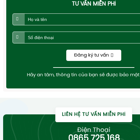
TƯ VẤN MIỄN PHÍ
Đăng ký tư vấn
Hãy an tâm, thông tin của bạn sẽ được bảo mật 
LIÊN HỆ TƯ VẤN MIỄN PHÍ
Điện Thoại
0865 725 168