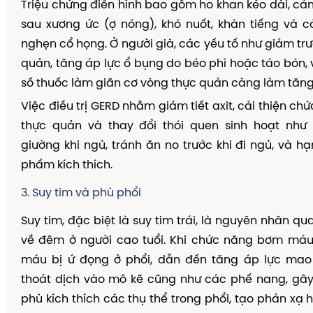
Triệu chứng điển hình bao gồm ho khan kéo dài, cả
sau xương ức (ợ nóng), khó nuốt, khàn tiếng và 
nghẹn cổ họng. Ở người già, các yếu tố như giảm trư
quản, tăng áp lực ổ bụng do béo phì hoặc táo bón,
số thuốc làm giãn cơ vòng thực quản càng làm tăng
Việc điều trị GERD nhằm giảm tiết axit, cải thiện c
thực quản và thay đổi thói quen sinh hoạt nh
giường khi ngủ, tránh ăn no trước khi đi ngủ, và h
phẩm kích thích.
3. Suy tim và phù phổi
Suy tim, đặc biệt là suy tim trái, là nguyên nhân q
về đêm ở người cao tuổi. Khi chức năng bơm máu
máu bị ứ đọng ở phổi, dẫn đến tăng áp lực ma
thoát dịch vào mô kẽ cũng như các phế nang, gây
phù kích thích các thụ thể trong phổi, tạo phản xạ 