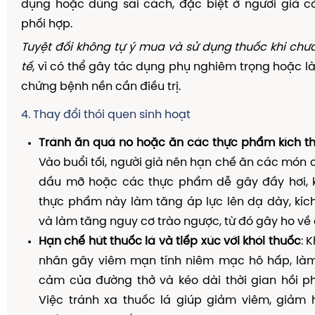
dụng hoặc dùng sai cách, đặc biệt ở người già c
phối hợp.
Tuyệt đối không tự ý mua và sử dụng thuốc khi chưa
tế
, vì có thể gây tác dụng phụ nghiêm trọng hoặc là
chứng bệnh nền cần điều trị.
4. Thay đổi thói quen sinh hoạt
Tránh ăn quá no hoặc ăn các thực phẩm kích th
Vào buổi tối, người già nên hạn chế ăn các món c
dầu mỡ hoặc các thực phẩm dễ gây đầy hơi, k
thực phẩm này làm tăng áp lực lên dạ dày, kích 
và làm tăng nguy cơ trào ngược, từ đó gây ho về
Hạn chế hút thuốc lá và tiếp xúc với khói thuốc
: 
nhân gây viêm mạn tính niêm mạc hô hấp, là
cảm của đường thở và kéo dài thời gian hồi ph
Việc tránh xa thuốc lá giúp giảm viêm, giảm h