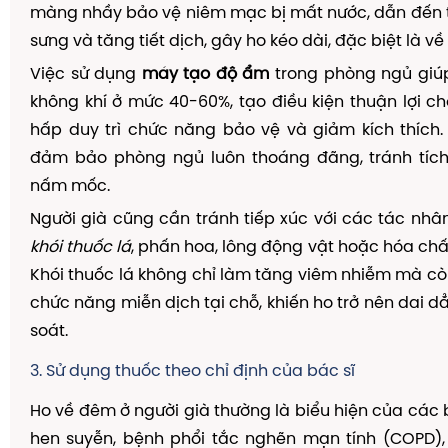
màng nhầy bảo vệ niêm mạc bị mất nước, dẫn đến t
sưng và tăng tiết dịch, gây ho kéo dài, đặc biệt là v
Việc sử dụng
máy tạo độ ẩm
trong phòng ngủ giúp
không khí ở mức 40-60%, tạo điều kiện thuận lợi 
hấp duy trì chức năng bảo vệ và giảm kích thích.
đảm bảo phòng ngủ luôn thoáng đãng, tránh tích
nấm mốc.
Người già cũng cần tránh tiếp xúc với các tác nhân
khói thuốc lá
, phấn hoa, lông động vật hoặc hóa chấ
Khói thuốc lá không chỉ làm tăng viêm nhiễm mà c
chức năng miễn dịch tại chỗ, khiến ho trở nên dai d
soát.
3. Sử dụng thuốc theo chỉ định của bác sĩ
Ho về đêm ở người già thường là biểu hiện của các 
hen suyễn, bệnh phổi tắc nghẽn mạn tính (COPD),