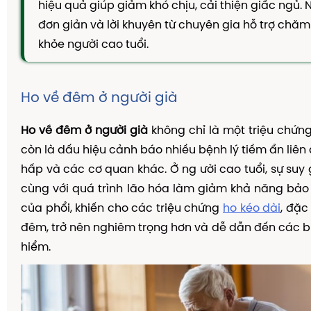
hiệu quả giúp giảm khó chịu, cải thiện giấc ngủ
TAM THẤT MẬT ONG
đơn giản và lời khuyên từ chuyên gia hỗ trợ chăm
CAO DÂY THÌA CANH
khỏe người cao tuổi.
DẦU GỘI THẢO DƯỢC
KIẾN THỨC
Ho về đêm ở người già
Kiến Thức Về Ho
Ho về đêm ở người già
Kiến Thức Về Dạ Dày
không chỉ là một triệu chứ
còn là dấu hiệu cảnh báo nhiều bệnh lý tiềm ẩn liên
Kiến Thức Về Đại Tràng
hấp và các cơ quan khác. Ở ng ười cao tuổi, sự suy
Kiến Thức Về Hà Thủ Ô
cùng với quá trình lão hóa làm giảm khả năng bảo
Kiến Thức Về Tam Thất
của phổi, khiến cho các triệu chứng
ho kéo dài
, đặc
đêm, trở nên nghiêm trọng hơn và dễ dẫn đến các 
Kiến Thức Về Tiểu Đường
hiểm.
Kiến Thức Về Dầu Gội Thảo Dược
Kiến Thức Về Máy Lọc Không Khí
Nấm Lưỡi