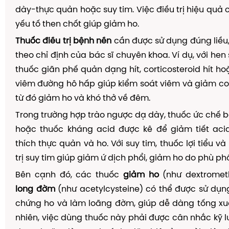
dày-thực quản hoặc suy tim. Việc điều trị hiệu quả 
yếu tố then chốt giúp giảm ho.
Thuốc điều trị bệnh nền
cần được sử dụng đúng liều,
theo chỉ định của bác sĩ chuyên khoa. Ví dụ, với he
thuốc giãn phế quản dạng hít, corticosteroid hít h
viêm đường hô hấp giúp kiểm soát viêm và giảm co
từ đó giảm ho và khó thở về đêm.
Trong trường hợp trào ngược dạ dày, thuốc ức chế b
hoặc thuốc kháng acid được kê để giảm tiết acid
thích thực quản và ho. Với suy tim, thuốc lợi tiểu v
trị suy tim giúp giảm ứ dịch phổi, giảm ho do phù phổ
Bên cạnh đó, các thuốc
giảm ho
(như dextromet
long đờm
(như acetylcysteine) có thể được sử dụn
chứng ho và làm loãng đờm, giúp dễ dàng tống xuất
nhiên, việc dùng thuốc này phải được cân nhắc kỹ l