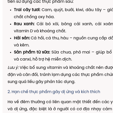
tiên sử dụng các thực phẩm sau:
Trái cây tươi:
Cam, quýt, bưởi, kiwi, dâu tây – gi
chất chống oxy hóa.
Rau xanh:
Cải bó xôi, bông cải xanh, cải xoă
vitamin D và khoáng chất.
Hải sản:
Cá hồi, cá thu, hàu – nguồn cung cấp dồ
và kẽm.
Sản phẩm từ sữa:
Sữa chua, phô mai – giúp bổ 
và canxi, hỗ trợ hệ miễn dịch.
Lưu ý:
Việc bổ sung vitamin và khoáng chất nên đượ
đặn và cân đối, tránh lạm dụng các thực phẩm ch
sung quá liều gây phản tác dụng.
2. Hạn chế thực phẩm gây dị ứng và kích thích
Ho về đêm thường có liên quan mật thiết đến các yế
và dị ứng, đặc biệt là ở người có cơ địa nhạy c