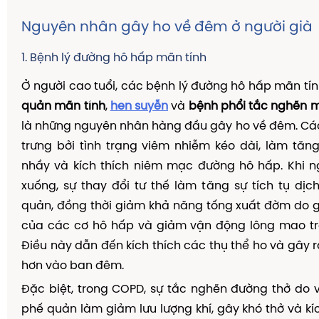
Nguyên nhân gây ho về đêm ở người già
1. Bệnh lý đường hô hấp mãn tính
Ở người cao tuổi, các bệnh lý đường hô hấp mãn tí
quản mãn tính
,
hen suyễn
và
bệnh phổi tắc nghẽn m
là những nguyên nhân hàng đầu gây ho về đêm. Cá
trưng bởi tình trạng viêm nhiễm kéo dài, làm tă
nhầy và kích thích niêm mạc đường hô hấp. Khi 
xuống, sự thay đổi tư thế làm tăng sự tích tụ dịch
quản, đồng thời giảm khả năng tống xuất đờm do 
của các cơ hô hấp và giảm vận động lông mao t
Điều này dẫn đến kích thích các thụ thể ho và gây r
hơn vào ban đêm.
Đặc biệt, trong COPD, sự tắc nghẽn đường thở do 
phế quản làm giảm lưu lượng khí, gây khó thở và kíc