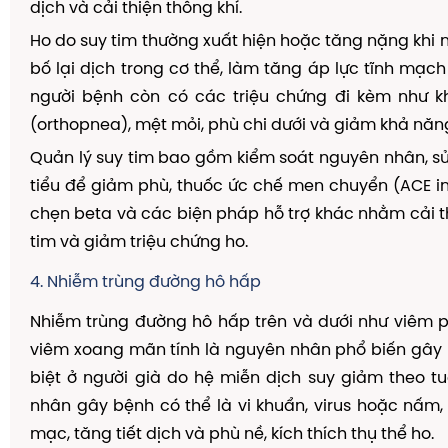
dịch và cải thiện thông khí.
Ho do suy tim thường xuất hiện hoặc tăng nặng khi
bố lại dịch trong cơ thể, làm tăng áp lực tĩnh mạch
người bệnh còn có các triệu chứng đi kèm như k
(orthopnea), mệt mỏi, phù chi dưới và giảm khả năn
Quản lý suy tim bao gồm kiểm soát nguyên nhân, sử
tiểu để giảm phù, thuốc ức chế men chuyển (ACE inh
chẹn beta và các biện pháp hỗ trợ khác nhằm cải 
tim và giảm triệu chứng ho.
4. Nhiễm trùng đường hô hấp
Nhiễm trùng đường hô hấp trên và dưới như viêm p
viêm xoang mãn tính là nguyên nhân phổ biến gây 
biệt ở người già do hệ miễn dịch suy giảm theo tu
nhân gây bệnh có thể là vi khuẩn, virus hoặc nấm
mạc, tăng tiết dịch và phù nề, kích thích thụ thể ho.