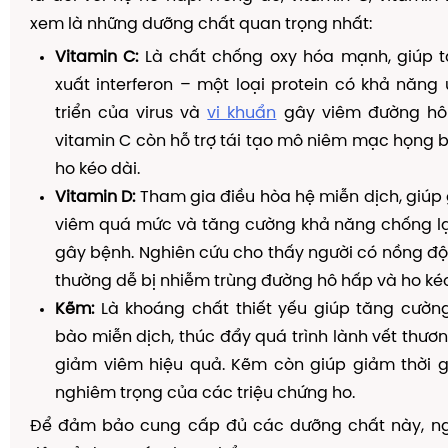
xem là những dưỡng chất quan trọng nhất:
Vitamin C:
Là chất chống oxy hóa mạnh, giúp 
xuất interferon – một loại protein có khả năng
triển của virus và
vi khuẩn
gây viêm đường hô 
vitamin C còn hỗ trợ tái tạo mô niêm mạc họng b
ho kéo dài.
Vitamin D:
Tham gia điều hòa hệ miễn dịch, giú
viêm quá mức và tăng cường khả năng chống lạ
gây bệnh. Nghiên cứu cho thấy người có nồng độ
thường dễ bị nhiễm trùng đường hô hấp và ho kéo
Kẽm:
Là khoáng chất thiết yếu giúp tăng cườn
bào miễn dịch, thúc đẩy quá trình lành vết thư
giảm viêm hiệu quả. Kẽm còn giúp giảm thời 
nghiêm trọng của các triệu chứng ho.
Để đảm bảo cung cấp đủ các dưỡng chất này, ng