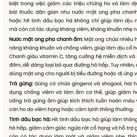
biệt trong việc giảm các triệu chứng ho và làm d
bài thuốc dân gian như nước mật ong pha chanh
hoặc hít tinh dầu bạc hà không chỉ giúp làm dịu
mà còn có tác dụng kháng viêm, kháng khuẩn nhẹ 
Nước mật ong pha chanh ấm:
Mật ong chứa nhiều h
năng kháng khuẩn và chống viêm, giúp làm dịu cổ họ
Chanh giàu vitamin C, tăng cường hệ miễn dịch và
đờm, dễ dàng loại bỏ qua đường hô hấp. Tuy nhiên, 
dùng mật ong cho người bị tiểu đường hoặc dị ứng v
Trà gừng:
Gừng có chứa gingerol và shogaol, hai h
dụng chống viêm và làm ấm cơ thể, giúp giảm h
Uống trà gừng ấm giúp kích thích tuần hoàn máu 
cơn ho do viêm họng hoặc cảm lạnh thông thường.
Tinh dầu bạc hà:
Hít tinh dầu bạc hà giúp làm thô
hô hấp, giảm cảm giác ngứa rát cổ họng và hỗ trợ 
còn có tác dụng làm mát và giảm viêm nhẹ, thí