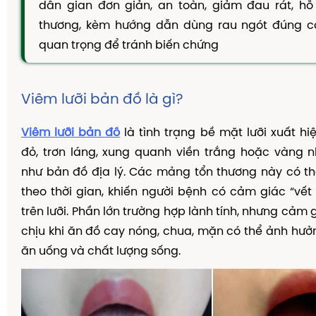
dân gian đơn giản, an toàn, giảm đau rát, hỗ 
TAM THẤT MẬT ONG
thương, kèm hướng dẫn dùng rau ngót đúng c
CAO DÂY THÌA CANH
quan trọng để tránh biến chứng
DẦU GỘI THẢO DƯỢC
KIẾN THỨC
Viêm lưỡi bản đồ là gì?
Kiến Thức Về Ho
Viêm lưỡi bản đồ
Kiến Thức Về Dạ Dày
là tình trạng bề mặt lưỡi xuất 
đỏ, trơn láng, xung quanh viền trắng hoặc vàng n
Kiến Thức Về Đại Tràng
như bản đồ địa lý. Các mảng tổn thương này có thể 
Kiến Thức Về Hà Thủ Ô
theo thời gian, khiến người bệnh có cảm giác “vết 
Kiến Thức Về Tam Thất
trên lưỡi. Phần lớn trường hợp lành tính, nhưng cảm gi
chịu khi ăn đồ cay nóng, chua, mặn có thể ảnh hư
Kiến Thức Về Tiểu Đường
ăn uống và chất lượng sống.
Kiến Thức Về Dầu Gội Thảo Dược
Kiến Thức Về Máy Lọc Không Khí
Nấm Lưỡi