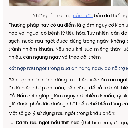
Những hình dạng
nấm lưỡi
bản đồ thường
Phương pháp này có ưu điểm là giảm nguy cơ kích 
hợp với người có bệnh lý tiêu hóa. Tuy nhiên, cần 
sạch, nước rau ngót được dùng trong ngày, không
tránh nhiễm khuẩn. Nếu sau khi súc miệng thấy lưỡ
nhiều, cần ngưng ngay và theo dõi thêm.
Kết hợp rau ngót trong bữa ăn hằng ngày để hỗ trợ l
Bên cạnh các cách dùng trực tiếp, việc
ăn rau ngót
ăn là biện pháp an toàn, bền vững để hỗ trợ cải thi
đồ. Nấu chín giúp giảm nguy cơ nhiễm khuẩn, ký si
giữ được phần lớn dưỡng chất nếu chế biến đúng cá
Một số gợi ý sử dụng rau ngót trong khẩu phần:
Canh rau ngót nấu thịt nạc
(thịt heo nạc, ức gà