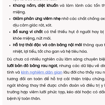
Kháng nấm, diệt khuẩn
và làm lành các tổn th
miệng.
Giảm phản ứng viêm nhẹ
nhờ các chất chống ox
dịu cảm giác rát, xót.
Bổ sung vi chất
có thể thiếu hụt ở người hay bị 
khóe miệng, nứt môi.
Hỗ trợ thải độc và cân bằng nội môi
thông qua 
nhiệt, lợi tiểu, tốt cho gan và hệ tiêu hóa.
Dù chưa có nhiều nghiên cứu lâm sàng chuyên bi
lưỡi bản đồ bằng rau ngót
, nhưng các dữ liệu về d
tính và
kinh nghiệm dân gian
lâu đời cho thấy rau n
tương đối an toàn để hỗ trợ cải thiện triệu chứng.
ngót không thay thế được chẩn đoán và điều trị y
trường hợp viêm lưỡi phức tạp, kéo dài hoặc có dấ
bệnh lý toàn thân.