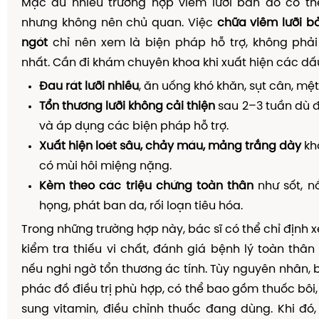
Mặc dù nhiều trường hợp viêm lưỡi bản đồ có th
nhưng không nên chủ quan. Việc
chữa viêm lưỡi b
ngót
chỉ nên xem là biện pháp hỗ trợ, không phải
nhất. Cần đi khám chuyên khoa khi xuất hiện các dấu
Đau rát lưỡi nhiều
, ăn uống khó khăn, sụt cân, mệt
Tổn thương lưỡi không cải thiện
sau 2–3 tuần dù 
và áp dụng các biện pháp hỗ trợ.
Xuất hiện loét sâu, chảy máu, mảng trắng dày
kh
có mùi hôi miệng nặng.
Kèm theo các triệu chứng toàn thân
như sốt, n
họng, phát ban da, rối loạn tiêu hóa.
Trong những trường hợp này, bác sĩ có thể chỉ định 
kiểm tra thiếu vi chất, đánh giá bệnh lý toàn thân 
nếu nghi ngờ tổn thương ác tính. Tùy nguyên nhân, b
phác đồ điều trị phù hợp, có thể bao gồm thuốc bôi,
sung vitamin, điều chỉnh thuốc đang dùng. Khi đó