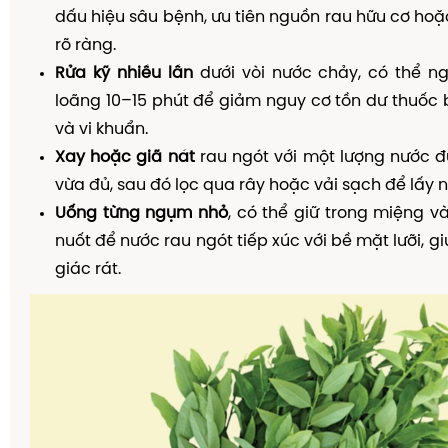
dấu hiệu sâu bệnh, ưu tiên nguồn rau hữu cơ ho
rõ ràng.
Rửa kỹ nhiều lần
dưới vòi nước chảy, có thể 
loãng 10–15 phút để giảm nguy cơ tồn dư thuốc 
và vi khuẩn.
Xay hoặc giã nát
rau ngót với một lượng nước đ
vừa đủ, sau đó lọc qua rây hoặc vải sạch để lấy n
Uống từng ngụm nhỏ
, có thể giữ trong miệng và
nuốt để nước rau ngót tiếp xúc với bề mặt lưỡi, 
giác rát.