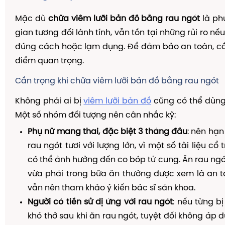
Mặc dù
chữa viêm lưỡi bản đồ bằng rau ngót
là ph
gian tương đối lành tính, vẫn tồn tại những rủi ro n
đúng cách hoặc lạm dụng. Để đảm bảo an toàn, cầ
điểm quan trọng.
Cần trọng khi chữa viêm lưỡi bản đồ bằng rau ngót
Không phải ai bị
viêm lưỡi bản đồ
cũng có thể dùng 
Một số nhóm đối tượng nên cân nhắc kỹ:
Phụ nữ mang thai, đặc biệt 3 tháng đầu
: nên hạ
rau ngót tươi với lượng lớn, vì một số tài liệu cổ
có thể ảnh hưởng đến co bóp tử cung. Ăn rau ngót
vừa phải trong bữa ăn thường được xem là an t
vẫn nên tham khảo ý kiến bác sĩ sản khoa.
Người có tiền sử dị ứng với rau ngót
: nếu từng b
khó thở sau khi ăn rau ngót, tuyệt đối không áp 