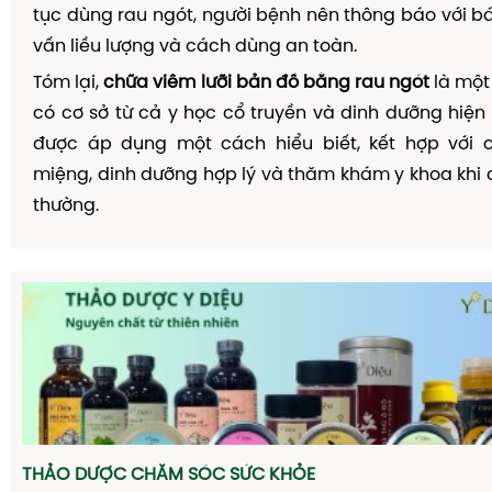
tục dùng rau ngót, người bệnh nên thông báo với bá
vấn liều lượng và cách dùng an toàn.
Tóm lại,
chữa viêm lưỡi bản đồ bằng rau ngót
là một
có cơ sở từ cả y học cổ truyền và dinh dưỡng hiện
được áp dụng một cách hiểu biết, kết hợp với
miệng, dinh dưỡng hợp lý và thăm khám y khoa khi 
thường.
THẢO DƯỢC CHĂM SÓC SỨC KHỎE