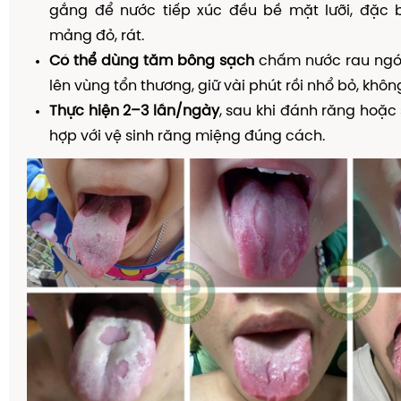
gắng để nước tiếp xúc đều bề mặt lưỡi, đặc b
mảng đỏ, rát.
Có thể dùng tăm bông sạch
chấm nước rau ngó
lên vùng tổn thương, giữ vài phút rồi nhổ bỏ, khôn
Thực hiện 2–3 lần/ngày
, sau khi đánh răng hoặc
hợp với vệ sinh răng miệng đúng cách.