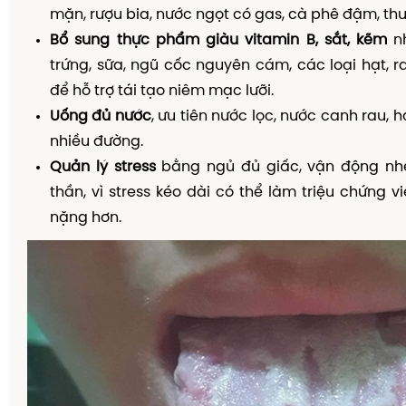
mặn, rượu bia, nước ngọt có gas, cà phê đậm, thu
Bổ sung thực phẩm giàu vitamin B, sắt, kẽm
nh
trứng, sữa, ngũ cốc nguyên cám, các loại hạt, 
để hỗ trợ tái tạo niêm mạc lưỡi.
Uống đủ nước
, ưu tiên nước lọc, nước canh rau,
nhiều đường.
Quản lý stress
bằng ngủ đủ giấc, vận động nhẹ,
thần, vì stress kéo dài có thể làm triệu chứng v
nặng hơn.