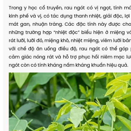
Trong y học cổ truyền, rau ngót có vị ngọt, tính m
kinh phế và vị, có tác dụng thanh nhiệt, giải độc, lợi
mát gan, nhuận tràng. Các đặc tính này được cho 
những trường hợp “nhiệt độc” biểu hiện ở miệng v
rát lưỡi, lưỡi đỏ, miệng khô, nhiệt miệng, viêm lưỡi bả
với chế độ ăn uống điều độ, rau ngót có thể góp
cảm giác nóng rát và hỗ trợ phục hồi niêm mạc lưỡ
ngót còn có tính kháng nấm kháng khuẩn hiệu quả
.