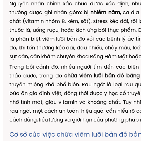
Nguyên nhân chính xác chưa được xác định, nh
thường được ghi nhận gồm: bị
nhiễm nấm,
cơ địa 
chất (vitamin nhóm B, kẽm, sắt), stress kéo dài, rối l
thuốc lá, uống rượu, hoặc kích ứng bởi thực phẩm. 
là phân biệt viêm lưỡi bản đồ với các bệnh lý ác tí
đó, khi tổn thương kéo dài, đau nhiều, chảy máu, lo
sụt cân, cần khám chuyên khoa Răng Hàm Mặt hoặc 
Trong bối cảnh đó, nhiều người tìm đến các biện
thảo dược, trong đó
chữa viêm lưỡi bản đồ bằng
truyền miệng khá phổ biến. Rau ngót là loại rau q
bữa ăn gia đình Việt, đồng thời được y học cổ truy
nhờ tính mát, giàu vitamin và khoáng chất. Tuy nh
rau ngót một cách an toàn, hiệu quả, cần hiểu rõ c
cách dùng, liều lượng và giới hạn của phương pháp 
Cơ sở của việc chữa viêm lưỡi bản đồ bằ