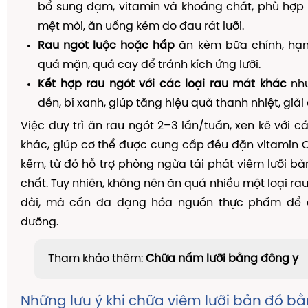
bổ sung đạm, vitamin và khoáng chất, phù hợp 
mệt mỏi, ăn uống kém do đau rát lưỡi.
Rau ngót luộc hoặc hấp
ăn kèm bữa chính, hạ
quá mặn, quá cay để tránh kích ứng lưỡi.
Kết hợp rau ngót với các loại rau mát khác
như
dền, bí xanh, giúp tăng hiệu quả thanh nhiệt, giải
Việc duy trì ăn rau ngót 2–3 lần/tuần, xen kẽ với c
khác, giúp cơ thể được cung cấp đều đặn vitamin C, 
kẽm, từ đó hỗ trợ phòng ngừa tái phát viêm lưỡi bản
chất. Tuy nhiên, không nên ăn quá nhiều một loại rau
dài, mà cần đa dạng hóa nguồn thực phẩm để 
dưỡng.
Tham khảo thêm:
Chữa nấm lưỡi bằng đông y
Những lưu ý khi chữa viêm lưỡi bản đồ b