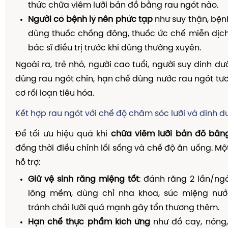
thức chữa viêm lưỡi bản đồ bằng rau ngót nào.
Người có bệnh lý nền phức tạp
như suy thận, bện
dùng thuốc chống đông, thuốc ức chế miễn dịch:
bác sĩ điều trị trước khi dùng thường xuyên.
Ngoài ra, trẻ nhỏ, người cao tuổi, người suy dinh d
dùng rau ngót chín, hạn chế dùng nước rau ngót tư
cơ rối loạn tiêu hóa.
Kết hợp rau ngót với chế độ chăm sóc lưỡi và dinh 
Để tối ưu hiệu quả khi
chữa viêm lưỡi bản đồ bằn
đồng thời điều chỉnh lối sống và chế độ ăn uống. Mộ
hỗ trợ:
Giữ vệ sinh răng miệng tốt
: đánh răng 2 lần/ng
lông mềm, dùng chỉ nha khoa, súc miệng nước
tránh chải lưỡi quá mạnh gây tổn thương thêm.
Hạn chế thực phẩm kích ứng
như đồ cay, nóng,