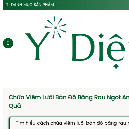
DANH MỤC SẢN PHẨM
SẢN PHẨM SIRO HO Y DIỆU
SẢN PHẨM HỖ TRỢ DẠ DÀY Y DIỆU
SẢN PHẨM ĐẠI TRÀNG TÁO BÓN Y DIỆU
SẢN PHẨM HÀ THỦ Ô
SẢN PHẨM TAM THẤT Y DIỆU
SẢN PHẨM CAO DÂY THÌA CANH Y DIỆU
SẢN PHẨM DẦU GỘI THẢO DƯỢC Y DIỆU
TRANG CHỦ
SIRO HO
Chữa Viêm Lưỡi Bản Đồ Bằng Rau Ngót An
CAO DẠ CẨM
Quả
SIRO TÁO BÓN
Tìm hiểu cách chữa viêm lưỡi bản đồ bằng rau 
HÀ THỦ Ô