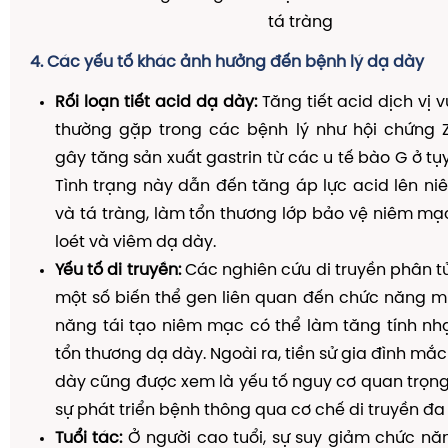
tá tràng
4. Các yếu tố khác ảnh hưởng đến bệnh lý dạ dày
Rối loạn tiết acid dạ dày:
Tăng tiết acid dịch vị v
thường gặp trong các bệnh lý như hội chứng Zol
gây tăng sản xuất gastrin từ các u tế bào G ở tụ
Tình trạng này dẫn đến tăng áp lực acid lên n
và tá tràng, làm tổn thương lớp bảo vệ niêm mạ
loét và viêm dạ dày.
Yếu tố di truyền:
Các nghiên cứu di truyền phân tử
một số biến thể gen liên quan đến chức năng m
năng tái tạo niêm mạc có thể làm tăng tính nh
tổn thương dạ dày. Ngoài ra, tiền sử gia đình mắ
dày cũng được xem là yếu tố nguy cơ quan trọn
sự phát triển bệnh thông qua cơ chế di truyền đa
Tuổi tác:
Ở người cao tuổi, sự suy giảm chức nă