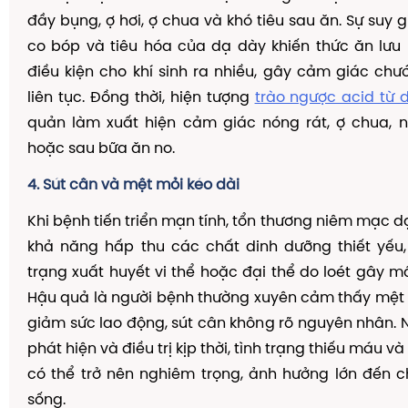
đầy bụng, ợ hơi, ợ chua và khó tiêu sau ăn. Sự suy
co bóp và tiêu hóa của dạ dày khiến thức ăn lưu l
điều kiện cho khí sinh ra nhiều, gây cảm giác chư
liên tục. Đồng thời, hiện tượng
trào ngược acid từ 
quản làm xuất hiện cảm giác nóng rát, ợ chua, n
hoặc sau bữa ăn no.
4. Sút cân và mệt mỏi kéo dài
Khi bệnh tiến triển mạn tính, tổn thương niêm mạc 
khả năng hấp thu các chất dinh dưỡng thiết yếu,
trạng xuất huyết vi thể hoặc đại thể do loét gây m
Hậu quả là người bệnh thường xuyên cảm thấy mệt 
giảm sức lao động, sút cân không rõ nguyên nhân.
phát hiện và điều trị kịp thời, tình trạng thiếu máu v
có thể trở nên nghiêm trọng, ảnh hưởng lớn đến 
sống.