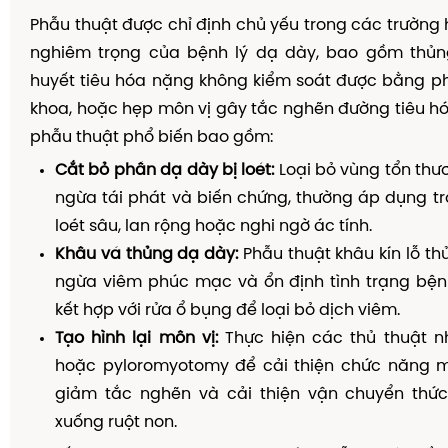
Phẫu thuật được chỉ định chủ yếu trong các trường
nghiêm trọng của bệnh lý dạ dày, bao gồm thủn
huyết tiêu hóa nặng không kiểm soát được bằng p
khoa, hoặc hẹp môn vị gây tắc nghẽn đường tiêu hó
phẫu thuật phổ biến bao gồm:
Cắt bỏ phần dạ dày bị loét:
Loại bỏ vùng tổn th
ngừa tái phát và biến chứng, thường áp dụng t
loét sâu, lan rộng hoặc nghi ngờ ác tính.
Khâu vá thủng dạ dày:
Phẫu thuật khâu kín lỗ t
ngừa viêm phúc mạc và ổn định tình trạng bện
kết hợp với rửa ổ bụng để loại bỏ dịch viêm.
Tạo hình lại môn vị:
Thực hiện các thủ thuật nh
hoặc pyloromyotomy để cải thiện chức năng m
giảm tắc nghẽn và cải thiện vận chuyển thứ
xuống ruột non.