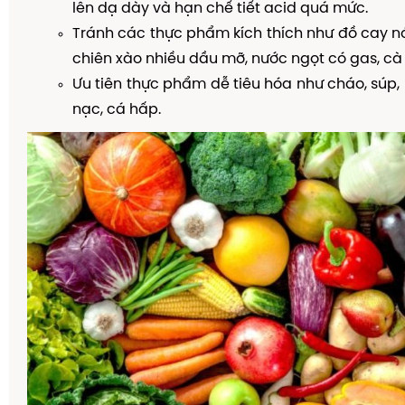
lên dạ dày và hạn chế tiết acid quá mức.
Tránh các thực phẩm kích thích như đồ cay 
chiên xào nhiều dầu mỡ, nước ngọt có gas, cà 
Ưu tiên thực phẩm dễ tiêu hóa như cháo, súp, r
nạc, cá hấp.