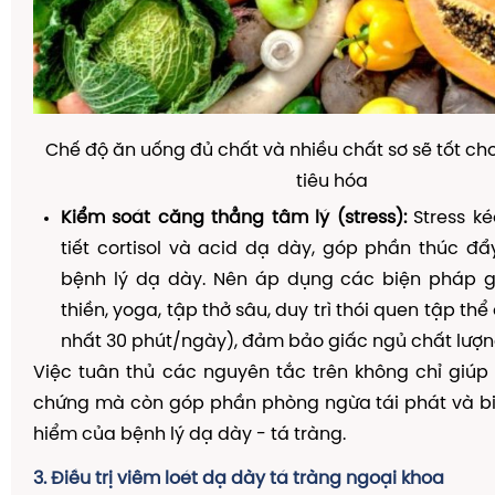
Chế độ ăn uống đủ chất và nhiều chất sơ sẽ tốt ch
tiêu hóa
Kiểm soát căng thẳng tâm lý (stress):
Stress ké
tiết cortisol và acid dạ dày, góp phần thúc đẩy
bệnh lý dạ dày. Nên áp dụng các biện pháp g
thiền, yoga, tập thở sâu, duy trì thói quen tập thể
nhất 30 phút/ngày), đảm bảo giấc ngủ chất lượn
Việc tuân thủ các nguyên tắc trên không chỉ giúp 
chứng mà còn góp phần phòng ngừa tái phát và b
hiểm của bệnh lý dạ dày - tá tràng.
3. Điều trị viêm loét dạ dày tá tràng ngoại khoa