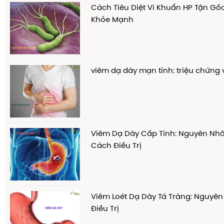
Cách Tiêu Diệt Vi Khuẩn HP Tận Gố
Khỏe Mạnh
viêm dạ dày mạn tính: triệu chứng v
Viêm Dạ Dày Cấp Tính: Nguyên Nhâ
Cách Điều Trị
Viêm Loét Dạ Dày Tá Tràng: Nguyê
Điều Trị