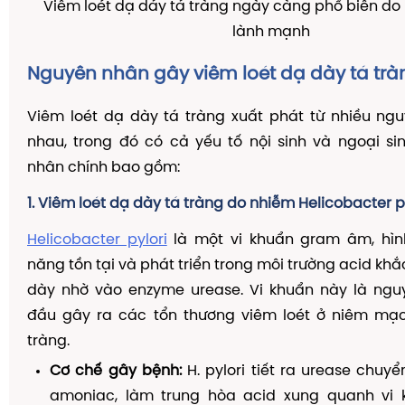
Viêm loét dạ dáy tá tràng ngày càng phổ biến do l
lành mạnh
Nguyên nhân gây viêm loét dạ dày tá trà
Viêm loét dạ dày tá tràng xuất phát từ nhiều ng
nhau, trong đó có cả yếu tố nội sinh và ngoại s
nhân chính bao gồm:
1. Viêm loét dạ dày tá tràng do nhiễm Helicobacter pyl
Helicobacter pylori
là một vi khuẩn gram âm, hìn
năng tồn tại và phát triển trong môi trường acid kh
dày nhờ vào enzyme urease. Vi khuẩn này là ng
đầu gây ra các tổn thương viêm loét ở niêm mạ
tràng.
Cơ chế gây bệnh:
H. pylori tiết ra urease chuyể
amoniac, làm trung hòa acid xung quanh vi 