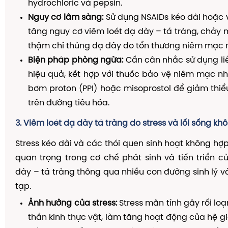
hydrochloric và pepsin.
Nguy cơ lâm sàng:
Sử dụng NSAIDs kéo dài hoặc v
tăng nguy cơ viêm loét dạ dày – tá tràng, chảy 
thậm chí thủng dạ dày do tổn thương niêm mạc 
Biện pháp phòng ngừa:
Cần cân nhắc sử dụng li
hiệu quả, kết hợp với thuốc bảo vệ niêm mạc n
bơm proton (PPI) hoặc misoprostol để giảm thi
trên đường tiêu hóa.
3. Viêm loét dạ dày tá tràng do stress và lối sống k
Stress kéo dài và các thói quen sinh hoạt không hợp
quan trọng trong cơ chế phát sinh và tiến triển c
dày – tá tràng thông qua nhiều con đường sinh lý v
tạp.
Ảnh hưởng của stress:
Stress mãn tính gây rối lo
thần kinh thực vật, làm tăng hoạt động của hệ g