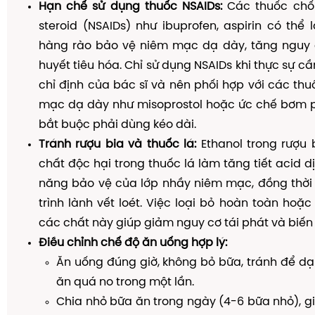
Hạn chế sử dụng thuốc NSAIDs:
Các thuốc chố
steroid (NSAIDs) như ibuprofen, aspirin có thể
hàng rào bảo vệ niêm mạc dạ dày, tăng nguy c
huyết tiêu hóa. Chỉ sử dụng NSAIDs khi thực sự cần
chỉ định của bác sĩ và nên phối hợp với các th
mạc dạ dày như misoprostol hoặc ức chế bơm pr
bắt buộc phải dùng kéo dài.
Tránh rượu bia và thuốc lá:
Ethanol trong rượu 
chất độc hại trong thuốc lá làm tăng tiết acid d
năng bảo vệ của lớp nhầy niêm mạc, đồng thờ
trình lành vết loét. Việc loại bỏ hoàn toàn hoặc
các chất này giúp giảm nguy cơ tái phát và biến
Điều chỉnh chế độ ăn uống hợp lý:
Ăn uống đúng giờ, không bỏ bữa, tránh để d
ăn quá no trong một lần.
Chia nhỏ bữa ăn trong ngày (4-6 bữa nhỏ), g