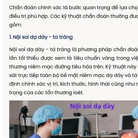
Chẩn đoán chính xác là bước quan trọng để lựa c
điều trị phù hợp. Các kỹ thuật chẩn đoán thường đ
gồm:
1. Nội soi dạ dày - tá tràng
Nội soi dạ dày - tá tràng là phương pháp chẩn đo
lấn tối thiểu được xem là tiêu chuẩn vàng trong vi
thương niêm mạc đường tiêu hóa trên. Kỹ thuật nà
sát trực tiếp toàn bộ bề mặt niêm mạc dạ dày và tá 
định chính xác vị trí, kích thước, hình thái cũng n
trọng của các tổn thương loét.