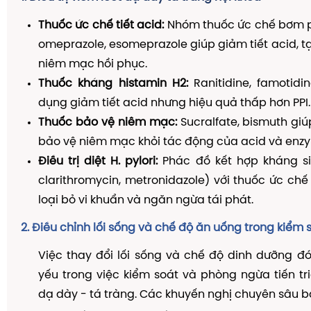
Thuốc ức chế tiết acid:
Nhóm thuốc ức chế bơm pr
omeprazole, esomeprazole giúp giảm tiết acid, tạ
niêm mạc hồi phục.
Thuốc kháng histamin H2:
Ranitidine, famotidi
dụng giảm tiết acid nhưng hiệu quả thấp hơn PPI.
Thuốc bảo vệ niêm mạc:
Sucralfate, bismuth gi
bảo vệ niêm mạc khỏi tác động của acid và enzy
Điều trị diệt H. pylori:
Phác đồ kết hợp kháng sin
clarithromycin, metronidazole) với thuốc ức chế
loại bỏ vi khuẩn và ngăn ngừa tái phát.
2. Điều chỉnh lối sống và chế độ ăn uống trong kiểm
Việc thay đổi lối sống và chế độ dinh dưỡng đón
yếu trong việc kiểm soát và phòng ngừa tiến tr
dạ dày - tá tràng. Các khuyến nghị chuyên sâu 