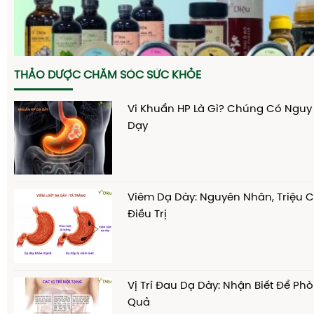
THẢO DƯỢC CHĂM SÓC SỨC KHỎE
Vi Khuẩn HP Là Gì? Chúng Có Nguy
Dạy
Viêm Dạ Dày: Nguyên Nhân, Triệu
Điều Trị
Vị Trí Đau Dạ Dày: Nhận Biết Để Ph
Quả