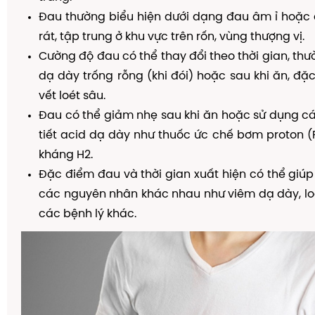
Đau thường biểu hiện dưới dạng đau âm ỉ hoặc
rát, tập trung ở khu vực trên rốn, vùng thượng vị.
Cường độ đau có thể thay đổi theo thời gian, thư
dạ dày trống rỗng (khi đói) hoặc sau khi ăn, đặc
vết loét sâu.
Đau có thể giảm nhẹ sau khi ăn hoặc sử dụng c
tiết acid dạ dày như thuốc ức chế bơm proton (
kháng H2.
Đặc điểm đau và thời gian xuất hiện có thể giúp
các nguyên nhân khác nhau như viêm dạ dày, lo
các bệnh lý khác.