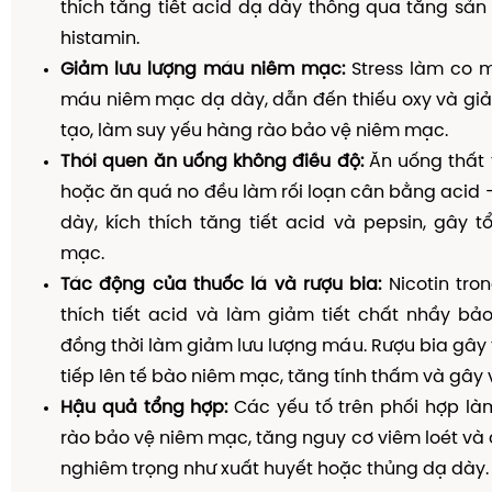
thích tăng tiết acid dạ dày thông qua tăng sản 
histamin.
Giảm lưu lượng máu niêm mạc:
Stress làm co m
máu niêm mạc dạ dày, dẫn đến thiếu oxy và giả
tạo, làm suy yếu hàng rào bảo vệ niêm mạc.
Thói quen ăn uống không điều độ:
Ăn uống thất 
hoặc ăn quá no đều làm rối loạn cân bằng acid 
dày, kích thích tăng tiết acid và pepsin, gây 
mạc.
Tác động của thuốc lá và rượu bia:
Nicotin tron
thích tiết acid và làm giảm tiết chất nhầy bả
đồng thời làm giảm lưu lượng máu. Rượu bia gây 
tiếp lên tế bào niêm mạc, tăng tính thấm và gây 
Hậu quả tổng hợp:
Các yếu tố trên phối hợp là
rào bảo vệ niêm mạc, tăng nguy cơ viêm loét và
nghiêm trọng như xuất huyết hoặc thủng dạ dày.