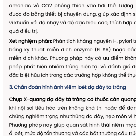
amoniac và CO2 phóng thích vào hơi thở. Lượn
được đo bằng thiết bị chuyên dụng, giúp xác định s
vi khuẩn với độ nhạy và độ đặc hiệu cao, thích hợp 
quả điều trị.
Xét nghiệm phân:
Phân tích kháng nguyên H. pylori
bằng kỹ thuật miễn dịch enzyme (ELISA) hoặc c
miễn dịch khác. Phương pháp này có ưu điểm khôn
phép phát hiện nhiễm trùng hiện tại và đánh giá đá
đặc biệt hữu ích trong các trường hợp không thể thực
3. Chẩn đoán hình ảnh viêm loét dạ dày tá tràng
Chụp X-quang dạ dày tá tràng có thuốc cản quang
khi nội soi tiêu hóa trên không khả thi hoặc để đá
chứng nghiêm trọng như thủng dạ dày, hẹp môn vị 
Phương pháp này giúp quan sát hình thái niêm mạc
ổ loét, mức độ tổn thương và các bất thường cấu trú