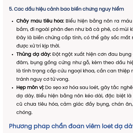
5. Các dấu hiệu cảnh báo biến chứng nguy hiểm
Chảy máu tiêu hóa:
Biểu hiện bằng nôn ra máu
bầm, đi ngoài phân đen như bã cà phê, có mùi 
Đây là biến chứng cấp tính, có thể gây sốc mấ
được xử trí kịp thời.
Thủng dạ dày:
Đột ngột xuất hiện cơn đau bụng
đâm, bụng gồng cứng như gỗ, kèm theo dấu hi
là tình trạng cấp cứu ngoại khoa, cần can thiệp 
tránh nguy cơ tử vong.
Hẹp môn vị:
Do sẹo xơ hóa sau loét, gây tắc ngh
dạ dày. Biểu hiện bằng nôn kéo dài, đặc biệt là
cũ chưa tiêu hóa, cảm giác đầy bụng, chán ăn,
chóng.
Phương pháp chẩn đoán viêm loét dạ dày