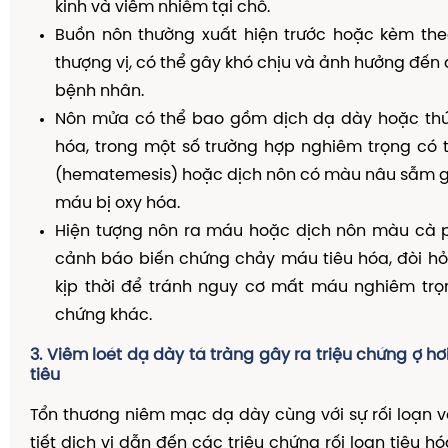
kinh và viêm nhiễm tại chỗ.
Buồn nôn thường xuất hiện trước hoặc kèm th
thượng vị, có thể gây khó chịu và ảnh hưởng đến
bệnh nhân.
Nôn mửa có thể bao gồm dịch dạ dày hoặc thứ
hóa, trong một số trường hợp nghiêm trọng có 
(hematemesis) hoặc dịch nôn có màu nâu sẫm g
máu bị oxy hóa.
Hiện tượng nôn ra máu hoặc dịch nôn màu cà p
cảnh báo biến chứng chảy máu tiêu hóa, đòi hỏi
kịp thời để tránh nguy cơ mất máu nghiêm trọ
chứng khác.
3. Viêm loét dạ dày tá tràng gây ra triệu chứng ợ hơ
tiêu
Tổn thương niêm mạc dạ dày cùng với sự rối loạn 
tiết dịch vị dẫn đến các triệu chứng rối loạn tiêu h