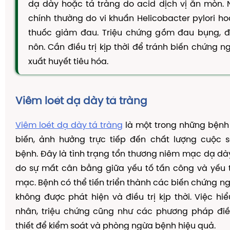
dạ dày hoặc tá tràng do acid dịch vị ăn mòn.
TAM THẤT MẬT ONG
chính thường do vi khuẩn Helicobacter pylori h
CAO DÂY THÌA CANH
thuốc giảm đau. Triệu chứng gồm đau bụng, đ
DẦU GỘI THẢO DƯỢC
nôn. Cần điều trị kịp thời để tránh biến chứng 
KIẾN THỨC
xuất huyết tiêu hóa.
Kiến Thức Về Ho
Kiến Thức Về Dạ Dày
Viêm loét dạ dày tá tràng
Kiến Thức Về Đại Tràng
Viêm loét dạ dày tá tràng
là một trong những bệnh 
Kiến Thức Về Hà Thủ Ô
biến, ảnh hưởng trực tiếp đến chất lượng cuộc 
Kiến Thức Về Tam Thất
bệnh. Đây là tình trạng tổn thương niêm mạc dạ dà
do sự mất cân bằng giữa yếu tố tấn công và yếu 
Kiến Thức Về Tiểu Đường
mạc. Bệnh có thể tiến triển thành các biến chứng n
Kiến Thức Về Dầu Gội Thảo Dược
không được phát hiện và điều trị kịp thời. Việc hi
Kiến Thức Về Máy Lọc Không Khí
nhân, triệu chứng cũng như các phương pháp điều
thiết để kiểm soát và phòng ngừa bệnh hiệu quả.
Nấm Lưỡi