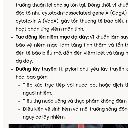
trường thuận lợi cho sự tồn tại. Đồng thời, vi kh
độc tố như cytotoxin-associated gene A (CagA)
cytotoxin A (VacA), gây tổn thương tế bào biểu 
hoạt phản ứng viêm mãn tính.
Tác động lên niêm mạc dạ dày:
Vi khuẩn làm su
bảo vệ niêm mạc, làm tăng tính thấm và tổn th
đến tế bào biểu mô, dẫn đến viêm loét và tăng 
dạ dày.
Đường lây truyền:
H. pylori chủ yếu lây truyền
hóa, bao gồm:
Tiếp xúc trực tiếp với nước bọt hoặc dịch 
người nhiễm.
Tiêu thụ nước uống và thực phẩm không đảm b
Điều kiện vệ sinh kém và môi trường sống đô
nguy cơ lây nhiễm.