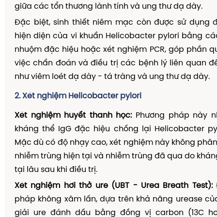
giữa các tổn thương lành tính và ung thư dạ dày.
Đặc biệt, sinh thiết niêm mạc còn được sử dụng 
hiện diện của vi khuẩn Helicobacter pylori bằng 
nhuộm đặc hiệu hoặc xét nghiệm PCR, góp phần qu
việc chẩn đoán và điều trị các bệnh lý liên quan đ
như viêm loét dạ dày - tá tràng và ung thư dạ dày.
2. Xét nghiệm Helicobacter pylori
Xét nghiệm huyết thanh học:
Phương pháp này n
kháng thể IgG đặc hiệu chống lại Helicobacter py
Mặc dù có độ nhạy cao, xét nghiệm này không phân
nhiễm trùng hiện tại và nhiễm trùng đã qua do kháng
tại lâu sau khi điều trị.
Xét nghiệm hơi thở ure (UBT - Urea Breath Test):
pháp không xâm lấn, dựa trên khả năng urease của
giải ure đánh dấu bằng đồng vị carbon (13C h