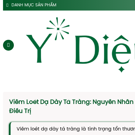
DANH MỤC SẢN PHẨM
SẢN PHẨM SIRO HO Y DIỆU
SẢN PHẨM HỖ TRỢ DẠ DÀY Y DIỆU
SẢN PHẨM ĐẠI TRÀNG TÁO BÓN Y DIỆU
SẢN PHẨM HÀ THỦ Ô
SẢN PHẨM TAM THẤT Y DIỆU
SẢN PHẨM CAO DÂY THÌA CANH Y DIỆU
SẢN PHẨM DẦU GỘI THẢO DƯỢC Y DIỆU
TRANG CHỦ
SIRO HO
Viêm Loét Dạ Dày Tá Tràng: Nguyên Nhân
CAO DẠ CẨM
Điều Trị
SIRO TÁO BÓN
Viêm loét dạ dày tá tràng là tình trạng tổn th
HÀ THỦ Ô