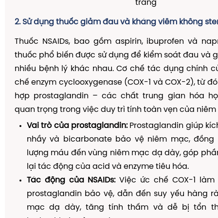
tràng
2. Sử dụng thuốc giảm đau và kháng viêm không ster
Thuốc NSAIDs, bao gồm aspirin, ibuprofen và nap
thuốc phổ biến được sử dụng để kiểm soát đau và 
nhiều bệnh lý khác nhau. Cơ chế tác dụng chính c
chế enzym cyclooxygenase (COX-1 và COX-2), từ đ
hợp prostaglandin – các chất trung gian hóa họ
quan trọng trong việc duy trì tính toàn vẹn của niê
Vai trò của prostaglandin:
Prostaglandin giúp kích
nhầy và bicarbonate bảo vệ niêm mạc, đồng th
lượng máu đến vùng niêm mạc dạ dày, góp phầ
lại tác động của acid và enzyme tiêu hóa.
Tác động của NSAIDs:
Việc ức chế COX-1 làm 
prostaglandin bảo vệ, dẫn đến suy yếu hàng r
mạc dạ dày, tăng tính thấm và dễ bị tổn t