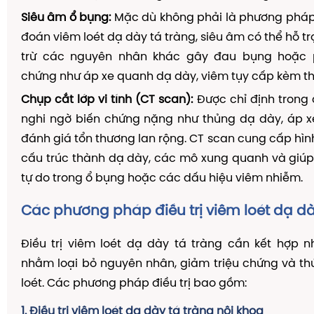
Siêu âm ổ bụng:
Mặc dù không phải là phương pháp
đoán viêm loét dạ dày tá tràng, siêu âm có thể hỗ trợ
trừ các nguyên nhân khác gây đau bụng hoặc p
chứng như áp xe quanh dạ dày, viêm tụy cấp kèm th
Chụp cắt lớp vi tính (CT scan):
Được chỉ định trong
nghi ngờ biến chứng nặng như thủng dạ dày, áp x
đánh giá tổn thương lan rộng. CT scan cung cấp hình
cấu trúc thành dạ dày, các mô xung quanh và giúp
tự do trong ổ bụng hoặc các dấu hiệu viêm nhiễm.
Các phương pháp điều trị viêm loét dạ dà
Điều trị viêm loét dạ dày tá tràng cần kết hợp 
nhằm loại bỏ nguyên nhân, giảm triệu chứng và th
loét. Các phương pháp điều trị bao gồm:
1. Điều trị viêm loét dạ dày tá tràng nội khoa