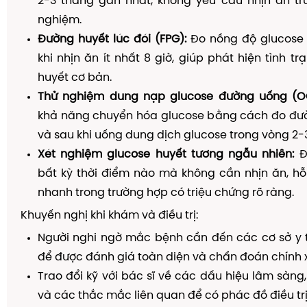
2-3 tháng gần nhất, không yêu cầu nhịn ăn trư
nghiệm.
Đường huyết lúc đói (FPG):
Đo nồng độ glucose
khi nhịn ăn ít nhất 8 giờ, giúp phát hiện tình t
huyết cơ bản.
Thử nghiệm dung nạp glucose đường uống (O
khả năng chuyển hóa glucose bằng cách đo đườ
và sau khi uống dung dịch glucose trong vòng 2-3
Xét nghiệm glucose huyết tương ngẫu nhiên:
Đ
bất kỳ thời điểm nào mà không cần nhịn ăn, hỗ
nhanh trong trường hợp có triệu chứng rõ ràng.
Khuyến nghị khi khám và điều trị:
Người nghi ngờ mắc bệnh cần đến các cơ sở y 
để được đánh giá toàn diện và chẩn đoán chính 
Trao đổi kỹ với bác sĩ về các dấu hiệu lâm sàng,
và các thắc mắc liên quan để có phác đồ điều tr