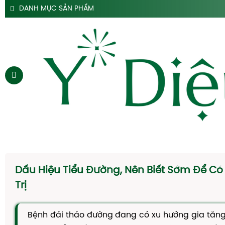
DANH MỤC SẢN PHẨM
SẢN PHẨM SIRO HO Y DIỆU
SẢN PHẨM HỖ TRỢ DẠ DÀY Y DIỆU
SẢN PHẨM ĐẠI TRÀNG TÁO BÓN Y DIỆU
SẢN PHẨM HÀ THỦ Ô
SẢN PHẨM TAM THẤT Y DIỆU
SẢN PHẨM CAO DÂY THÌA CANH Y DIỆU
SẢN PHẨM DẦU GỘI THẢO DƯỢC Y DIỆU
TRANG CHỦ
SIRO HO
Dấu Hiệu Tiểu Đường, Nên Biết Sớm Để Có
CAO DẠ CẨM
Trị
SIRO TÁO BÓN
Bệnh đái tháo đường đang có xu hướng gia tăng
HÀ THỦ Ô