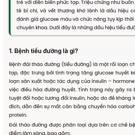
trẻ với diễn biến phức tạp. Triệu chứng như buồn 
TAM THẤT MẬT ONG
tê bì chi, và vết thương khó lành là dấu hiệu 
CAO DÂY THÌA CANH
đánh giá glucose máu và chức năng tụy kịp thời t
DẦU GỘI THẢO DƯỢC
chuyên khoa. Dưới đây là những dấu hiệu tiểu đư
KIẾN THỨC
Kiến Thức Về Ho
1. Bệnh tiểu đường là gì?
Kiến Thức Về Dạ Dày
Bệnh đái tháo đường (tiểu đường) là một rối loạn 
Kiến Thức Về Đại Tràng
tạp, đặc trưng bởi tình trạng tăng glucose huyết ké
Kiến Thức Về Hà Thủ Ô
loạn sản xuất hoặc tác dụng của insulin – hormone 
Kiến Thức Về Tam Thất
việc điều hòa đường huyết. Tình trạng này gây ra b
tuyệt đối hoặc tương đối insulin, hoặc do đề kháng 
Kiến Thức Về Tiểu Đường
đích, dẫn đến sự mất cân bằng chuyển hóa carbohy
Kiến Thức Về Dầu Gội Thảo Dược
protein.
Kiến Thức Về Máy Lọc Không Khí
Đái tháo đường được phân loại dựa trên cơ chế b
Nấm Lưỡi
điểm lâm sàng, bao gồm: