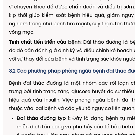
sĩ chuyên khoa để được chẩn đoán và điều trị sớm.
kịp thời giúp kiểm soát bệnh hiệu quả, giảm ngu
nghiêm trọng như bệnh tim mạch, suy thận, tổn thươ
võng mạc.
Tính chất tiến triển của bệnh:
Đái tháo đường là bện
do đó cần đánh giá định kỳ và điều chỉnh kế hoạch đ
với sự thay đổi của bệnh và tình trạng sức khỏe ngườ
3.2 Các phương pháp phòng ngừa bệnh đái tháo đ
Bệnh đái tháo đường là một nhóm các rối loạn 
trưng bởi tình trạng tăng glucose huyết do sự thiế
hiệu quả của insulin. Việc phòng ngừa bệnh đái 
thuộc vào loại bệnh và các yếu tố nguy cơ liên quan.
Đái tháo đường typ 1:
Đây là dạng bệnh tự miễ
miễn dịch tấn công và phá hủy các tế bào beta s