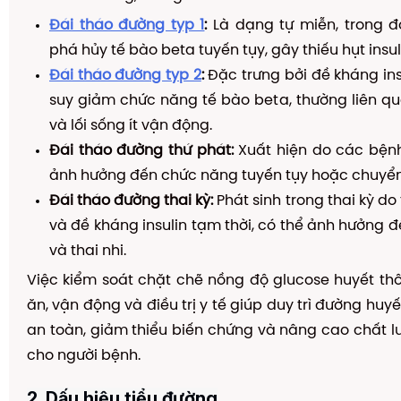
Đái tháo đường typ 1
:
Là dạng tự miễn, trong đ
phá hủy tế bào beta tuyến tụy, gây thiếu hụt insuli
Đái tháo đường typ 2
:
Đặc trưng bởi đề kháng insu
suy giảm chức năng tế bào beta, thường liên q
và lối sống ít vận động.
Đái tháo đường thứ phát:
Xuất hiện do các bệnh
ảnh hưởng đến chức năng tuyến tụy hoặc chuyển 
Đái tháo đường thai kỳ:
Phát sinh trong thai kỳ do 
và đề kháng insulin tạm thời, có thể ảnh hưởng 
và thai nhi.
Việc kiểm soát chặt chẽ nồng độ glucose huyết t
ăn, vận động và điều trị y tế giúp duy trì đường huyế
an toàn, giảm thiểu biến chứng và nâng cao chất 
cho người bệnh.
2. Dấu hiệu tiểu đường