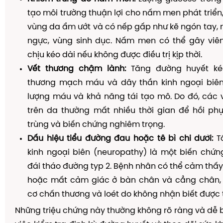
tạo môi trường thuận lợi cho nấm men phát triển,
vùng da ẩm ướt và có nếp gấp như kẽ ngón tay, 
ngực, vùng sinh dục. Nấm men có thể gây viê
chịu kéo dài nếu không được điều trị kịp thời.
Vết thương chậm lành:
Tăng đường huyết ké
thương mạch máu và dây thần kinh ngoại biên
lượng máu và khả năng tái tạo mô. Do đó, các vế
trên da thường mất nhiều thời gian để hồi phụ
trùng và biến chứng nghiêm trọng.
Dấu hiệu tiểu đường đau hoặc tê bì chi dưới:
Tổ
kinh ngoại biên (neuropathy) là một biến chứn
đái tháo đường typ 2. Bệnh nhân có thể cảm thấy 
hoặc mất cảm giác ở bàn chân và cẳng chân,
cơ chấn thương và loét do không nhận biết được 
Những triệu chứng này thường không rõ ràng và dễ b