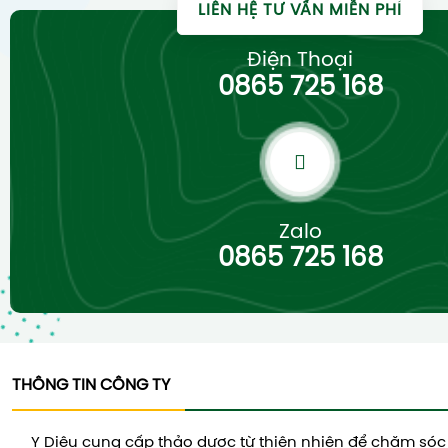
LIÊN HỆ TƯ VẤN MIỄN PHÍ
Điện Thoại
0865 725 168
Zalo
0865 725 168
THÔNG TIN CÔNG TY
Y Diệu cung cấp thảo dược từ thiên nhiên để chăm sóc