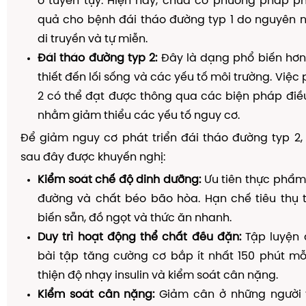
ở tuyến tụy. Hiện nay, chưa có phương pháp p
quả cho bệnh đái tháo đường typ 1 do nguyên n
di truyền và tự miễn.
Đái tháo đường typ 2:
Đây là dạng phổ biến hơn
thiết đến lối sống và các yếu tố môi trường. Việ
2 có thể đạt được thông qua các biện pháp điều
nhằm giảm thiểu các yếu tố nguy cơ.
Để giảm nguy cơ phát triển đái tháo đường typ 2
sau đây được khuyến nghị:
Kiểm soát chế độ dinh dưỡng:
Ưu tiên thực phẩm 
đường và chất béo bão hòa. Hạn chế tiêu thụ
biến sẵn, đồ ngọt và thức ăn nhanh.
Duy trì hoạt động thể chất đều đặn:
Tập luyện 
bài tập tăng cường cơ bắp ít nhất 150 phút mỗ
thiện độ nhạy insulin và kiểm soát cân nặng.
Kiểm soát cân nặng:
Giảm cân ở những người 