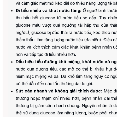
và cảm giác mệt mỏi kéo dài do thiếu năng lượng tế b
Đi tiểu nhiều và khát nước tăng:
Ở người bình thườn
thu hầu hết glucose từ nước tiểu sơ cấp. Tuy nhiê
glucose máu vượt quá ngưỡng tái hấp thu của thậ
mg/dL), glucose bị đào thải ra nước tiểu, kéo theo n
thẩm thấu, làm tăng lượng nước tiểu (đa niệu). Điều 
nước và kích thích cảm giác khát, khiến bệnh nhân 
hơn và tiếp tục đi tiểu nhiều hơn.
Dấu hiệu tiểu đường
khô miệng, khát nước và ng
nước qua đường tiểu, các mô cơ thể bị thiếu hụt 
niêm mạc miệng và da. Da khô làm tăng nguy cơ ngứ
có thể dẫn đến các tổn thương da do gãi.
Sút cân nhanh và không giải thích được:
Mặc dù
thường hoặc thậm chí nhiều hơn, bệnh nhân đái th
thường bị giảm cân nhanh chóng. Nguyên nhân là d
thể sử dụng glucose làm năng lượng, buộc phải chu