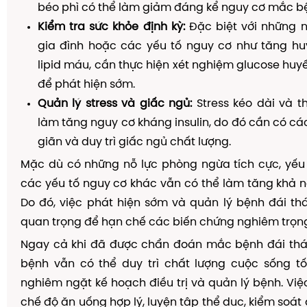
béo phì có thể làm giảm đáng kể nguy cơ mắc b
Kiểm tra sức khỏe định kỳ:
Đặc biệt với những n
gia đình hoặc các yếu tố nguy cơ như tăng huy
lipid máu, cần thực hiện xét nghiệm glucose huy
để phát hiện sớm.
Quản lý stress và giấc ngủ:
Stress kéo dài và t
làm tăng nguy cơ kháng insulin, do đó cần có cá
giãn và duy trì giấc ngủ chất lượng.
Mặc dù có những nỗ lực phòng ngừa tích cực, yếu 
các yếu tố nguy cơ khác vẫn có thể làm tăng khả
Do đó, việc phát hiện sớm và quản lý bệnh đái th
quan trọng để hạn chế các biến chứng nghiêm trọn
Ngay cả khi đã được chẩn đoán mắc bệnh đái thá
bệnh vẫn có thể duy trì chất lượng cuộc sống tố
nghiêm ngặt kế hoạch điều trị và quản lý bệnh. Việ
chế độ ăn uống hợp lý, luyện tập thể dục, kiểm soát