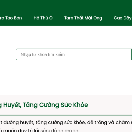
iro Táo Bón
Hà Thủ Ô
Tam Thất Mật Ong
Cao Dây
g Huyết, Tăng Cường Sức Khỏe
oát đường huyết, tăng cường sức khỏe, dễ trồng và chăm 
à muốn duy trì lối sống lành mạnh.