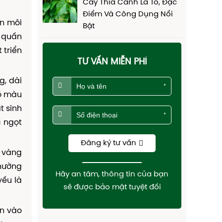
Cây Thìa Canh Lá To, Đặc
Điểm Và Công Dụng Nổi
ện môi
Bật
 quấn
 triển
TƯ VẤN MIỄN PHÍ
g, dài
*
có màu
t sinh
*
c ngọt
Đăng ký tư vấn
 vàng
thường
Hãy an tâm, thông tin của bạn
yếu là
sẽ được bảo mật tuyệt đối
ín vào