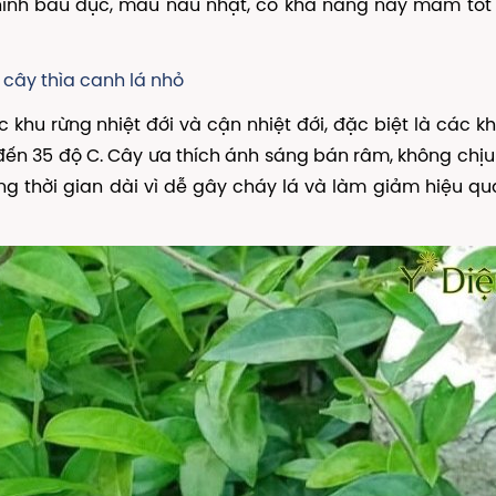
ình bầu dục, màu nâu nhạt, có khả năng nảy mầm tốt 
 cây thìa canh lá nhỏ
c khu rừng nhiệt đới và cận nhiệt đới, đặc biệt là các k
0 đến 35 độ C. Cây ưa thích ánh sáng bán râm, không chị
ng thời gian dài vì dễ gây cháy lá và làm giảm hiệu qu