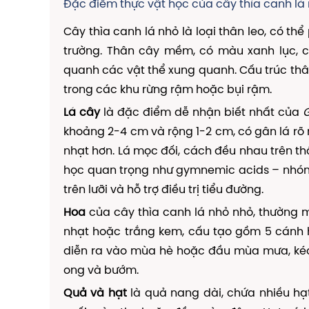
Đặc điểm thực vật học của cây thìa canh lá
Cây thìa canh lá nhỏ là loại thân leo, có thể 
trường. Thân cây mềm, có màu xanh lục, 
quanh các vật thể xung quanh. Cấu trúc thâ
trong các khu rừng rậm hoặc bụi rậm.
Lá cây
là đặc điểm dễ nhận biết nhất của
G
khoảng 2-4 cm và rộng 1-2 cm, có gân lá rõ
nhạt hơn. Lá mọc đối, cách đều nhau trên th
học quan trọng như gymnemic acids – nhóm
trên lưỡi và hỗ trợ điều trị tiểu đường.
Hoa
của cây thìa canh lá nhỏ nhỏ, thường
nhạt hoặc trắng kem, cấu tạo gồm 5 cánh h
diễn ra vào mùa hè hoặc đầu mùa mưa, kéo 
ong và bướm.
Quả và hạt
là quả nang dài, chứa nhiều hạt