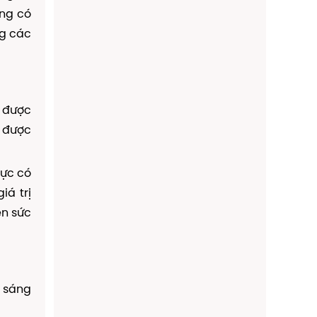
ũng có
ng các
y được
à được
vực có
iá trị
ện sức
h sáng