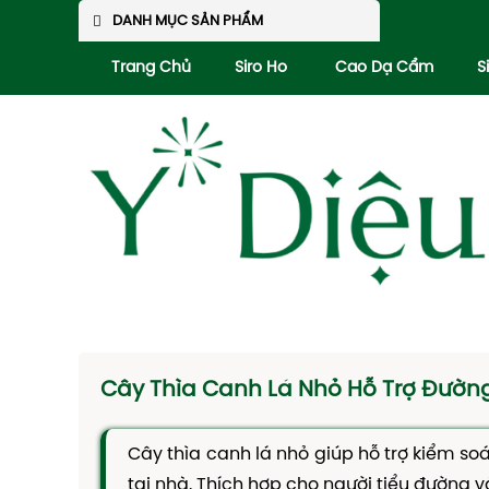
DANH MỤC SẢN PHẨM
Trang Chủ
Siro Ho
Cao Dạ Cẩm
S
Cây Thìa Canh Lá Nhỏ Hỗ Trợ Đườn
Cây thìa canh lá nhỏ giúp hỗ trợ kiểm s
tại nhà. Thích hợp cho người tiểu đường v