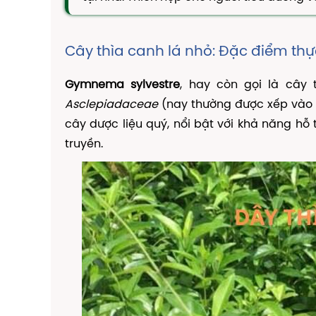
Cây thìa canh lá nhỏ: Đặc điểm th
Gymnema sylvestre
, hay còn gọi là cây 
Asclepiadaceae
(nay thường được xếp vào
cây dược liệu quý, nổi bật với khả năng hỗ
truyền.