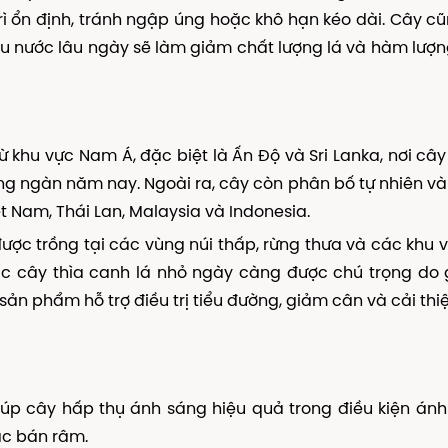
rì ổn định, tránh ngập úng hoặc khô hạn kéo dài. Cây c
ếu nước lâu ngày sẽ làm giảm chất lượng lá và hàm lượ
 khu vực Nam Á, đặc biệt là Ấn Độ và Sri Lanka, nơi câ
àng ngàn năm nay. Ngoài ra, cây còn phân bố tự nhiên v
 Nam, Thái Lan, Malaysia và Indonesia.
ợc trồng tại các vùng núi thấp, rừng thưa và các khu 
hác cây thìa canh lá nhỏ ngày càng được chú trọng do g
ản phẩm hỗ trợ điều trị tiểu đường, giảm cân và cải thi
úp cây hấp thụ ánh sáng hiệu quả trong điều kiện án
ặc bán râm.