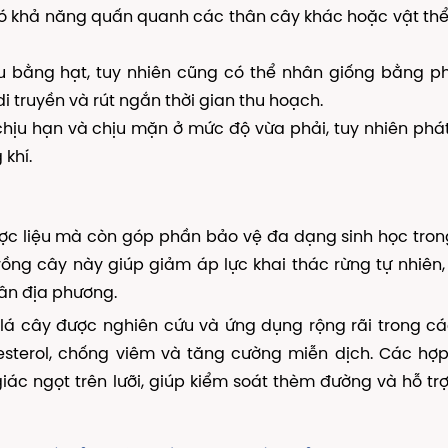
 khả năng quấn quanh các thân cây khác hoặc vật thể
u bằng hạt, tuy nhiên cũng có thể nhân giống bằng p
 truyền và rút ngắn thời gian thu hoạch.
ịu hạn và chịu mặn ở mức độ vừa phải, tuy nhiên phát
 khí.
dược liệu mà còn góp phần bảo vệ đa dạng sinh học tro
 trồng cây này giúp giảm áp lực khai thác rừng tự nhiên
dân địa phương.
lá cây được nghiên cứu và ứng dụng rộng rãi trong c
lesterol, chống viêm và tăng cường miễn dịch. Các hợ
c ngọt trên lưỡi, giúp kiểm soát thèm đường và hỗ tr