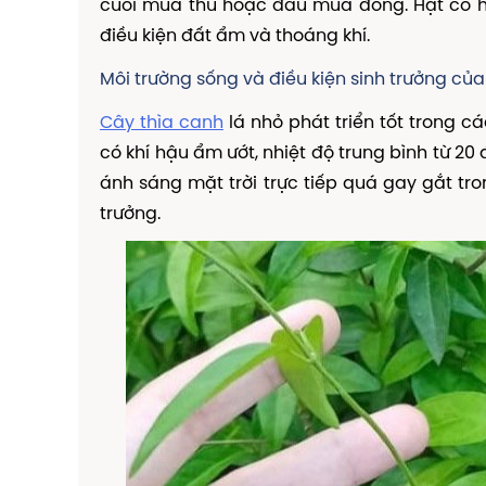
cuối mùa thu hoặc đầu mùa đông. Hạt có h
điều kiện đất ẩm và thoáng khí.
Môi trường sống và điều kiện sinh trưởng của
Cây thìa canh
lá nhỏ phát triển tốt trong cá
có khí hậu ẩm ướt, nhiệt độ trung bình từ 2
ánh sáng mặt trời trực tiếp quá gay gắt tro
trưởng.