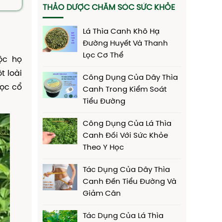
THẢO DƯỢC CHĂM SÓC SỨC KHỎE
Lá Thìa Canh Khô Hạ
Đường Huyết Và Thanh
Lọc Cơ Thể
ộc họ
t loài
Công Dụng Của Dây Thìa
học cổ
Canh Trong Kiểm Soát
Tiểu Đường
Công Dụng Của Lá Thìa
Canh Đối Với Sức Khỏe
Theo Y Học
Tác Dụng Của Dây Thìa
Canh Đến Tiểu Đường Và
Giảm Cân
Tác Dụng Của Lá Thìa