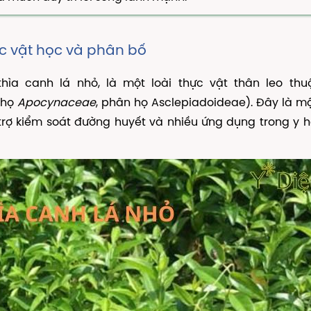
ực vật học và phân bố
thìa canh lá nhỏ, là một loài thực vật thân leo thu
 họ
Apocynaceae
, phân họ Asclepiadoideae). Đây là mộ
 trợ kiểm soát đường huyết và nhiều ứng dụng trong y 