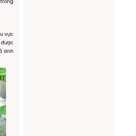
trong
hu vực
u được
ả sinh