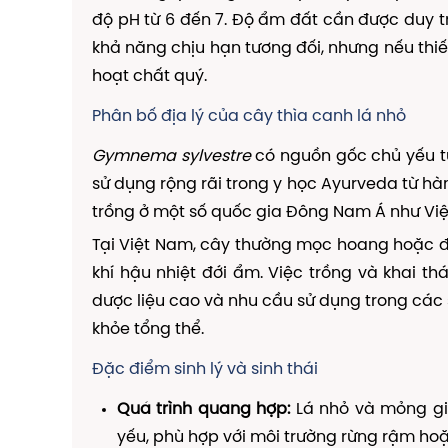
độ pH từ 6 đến 7. Độ ẩm đất cần được duy t
khả năng chịu hạn tương đối, nhưng nếu thi
hoạt chất quý.
Phân bố địa lý của cây thìa canh lá nhỏ
Gymnema sylvestre
có nguồn gốc chủ yếu từ
sử dụng rộng rãi trong y học Ayurveda từ h
trồng ở một số quốc gia Đông Nam Á như Việt
Tại Việt Nam, cây thường mọc hoang hoặc đư
khí hậu nhiệt đới ẩm. Việc trồng và khai t
dược liệu cao và nhu cầu sử dụng trong các s
khỏe tổng thể.
Đặc điểm sinh lý và sinh thái
Quá trình quang hợp:
Lá nhỏ và mỏng gi
yếu, phù hợp với môi trường rừng rậm ho