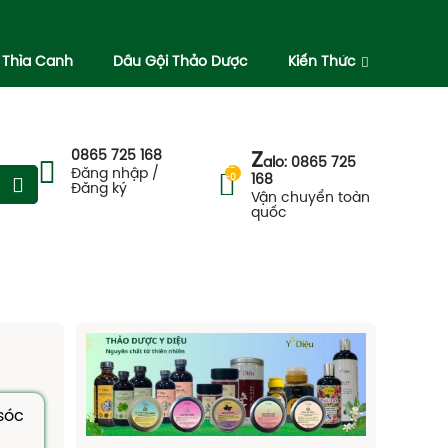
 Thìa Canh
Dầu Gội Thảo Dược
Kiến Thức
0865 725 168
Z
alo: 0865 725
--
Đăng nhập /
-0
168
Đăng ký
Vận chuyển toàn
quốc
sóc