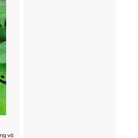
ỡng và