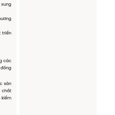
 xung
hương
 triển
ng các
, đồng
ác sản
p chất
ợ kiểm