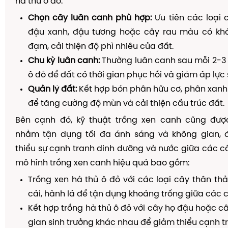
hà thủ ô đỏ:
Chọn cây luân canh phù hợp:
Ưu tiên các loại 
đậu xanh, đậu tương hoặc cây rau màu có kh
đạm, cải thiện độ phì nhiêu của đất.
Chu kỳ luân canh:
Thường luân canh sau mỗi 2-3 
ô đỏ để đất có thời gian phục hồi và giảm áp lực
Quản lý đất:
Kết hợp bón phân hữu cơ, phân xanh 
để tăng cường độ mùn và cải thiện cấu trúc đất.
Bên cạnh đó, kỹ thuật trồng xen canh cũng đượ
nhằm tận dụng tối đa ánh sáng và không gian, 
thiểu sự cạnh tranh dinh dưỡng và nước giữa các câ
mô hình trồng xen canh hiệu quả bao gồm:
Trồng xen hà thủ ô đỏ với các loại cây thân th
cải, hành lá để tận dụng khoảng trống giữa các c
Kết hợp trồng hà thủ ô đỏ với cây họ đậu hoặc câ
gian sinh trưởng khác nhau để giảm thiểu cạnh t