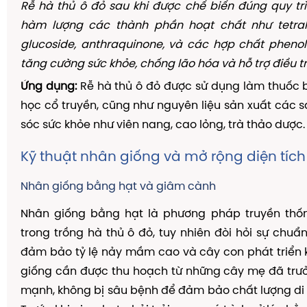
Rễ hà thủ ô đỏ sau khi được chế biến đúng quy tr
hàm lượng các thành phần hoạt chất như tetrah
glucoside, anthraquinone, và các hợp chất pheno
tăng cường sức khỏe, chống lão hóa và hỗ trợ điều trị
Ứng dụng:
Rễ hà thủ ô đỏ được sử dụng làm thuốc 
học cổ truyền, cũng như nguyên liệu sản xuất cá
sóc sức khỏe như viên nang, cao lỏng, trà thảo dược.
Kỹ thuật nhân giống và mở rộng diện tích
Nhân giống bằng hạt và giâm cành
Nhân giống bằng hạt là phương pháp truyền thố
trong trồng hà thủ ô đỏ, tuy nhiên đòi hỏi sự chuẩn
đảm bảo tỷ lệ nảy mầm cao và cây con phát triển
giống cần được thu hoạch từ những cây mẹ đã trư
mạnh, không bị sâu bệnh để đảm bảo chất lượng di t