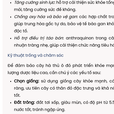
Tăng cường sinh lực
: hỗ trợ cải thiện sức khỏe tổ
mỏi, tăng cường sức đề kháng.
Chống oxy hóa và bảo vệ gan
: các hợp chất tr
giúp trung hòa gốc tự do, bảo vệ tế bào gan khỏ
độc tố.
Hỗ trợ điều trị táo bón
: anthraquinon trong c
nhuận tràng nhẹ, giúp cải thiện chức năng tiêu h
Kỹ thuật trồng và chăm sóc
Để đảm bảo cây hà thủ ô đỏ phát triển khỏe mạ
lượng dược liệu cao, cần chú ý các yếu tố sau:
Chọn giống:
sử dụng giống cây khỏe mạnh, có
ràng, ưu tiên cây có thân đỏ đặc trưng và khả n
tốt.
Đất trồng:
đất tơi xốp, giàu mùn, có độ pH từ 5.5
nước tốt, tránh ngập úng.