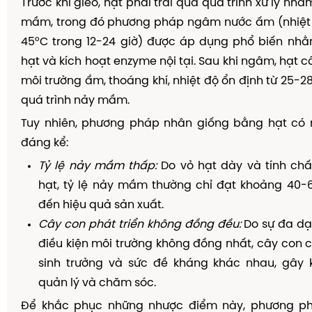
Trước khi gieo, hạt phải trải qua quá trình xử lý nhằ
mầm, trong đó phương pháp ngâm nước ấm (nhiệt
45°C trong 12-24 giờ) được áp dụng phổ biến n
hạt và kích hoạt enzyme nội tại. Sau khi ngâm, hạt 
môi trường ẩm, thoáng khí, nhiệt độ ổn định từ 25-2
quá trình nảy mầm.
Tuy nhiên, phương pháp nhân giống bằng hạt có
đáng kể:
Tỷ lệ nảy mầm thấp:
Do vỏ hạt dày và tính chấ
hạt, tỷ lệ nảy mầm thường chỉ đạt khoảng 40-
đến hiệu quả sản xuất.
Cây con phát triển không đồng đều:
Do sự đa dạ
điều kiện môi trường không đồng nhất, cây con c
sinh trưởng và sức đề kháng khác nhau, gây 
quản lý và chăm sóc.
Để khắc phục những nhược điểm này, phương p