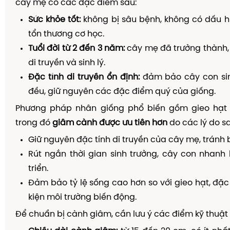
cây mẹ có các đặc điểm sau:
Sức khỏe tốt:
không bị sâu bệnh, không có dấu h
tổn thương cơ học.
Tuổi đời từ 2 đến 3 năm:
cây mẹ đã trưởng thành,
di truyền và sinh lý.
Đặc tính di truyền ổn định:
đảm bảo cây con si
đều, giữ nguyên các đặc điểm quý của giống.
Phương pháp nhân giống phổ biến gồm gieo hạt
trong đó
giâm cành được ưu tiên hơn
do các lý do sa
Giữ nguyên đặc tính di truyền của cây mẹ, tránh b
Rút ngắn thời gian sinh trưởng, cây con nhanh
triển.
Đảm bảo tỷ lệ sống cao hơn so với gieo hạt, đặc 
kiện môi trường biến động.
Để chuẩn bị cành giâm, cần lưu ý các điểm kỹ thuật 