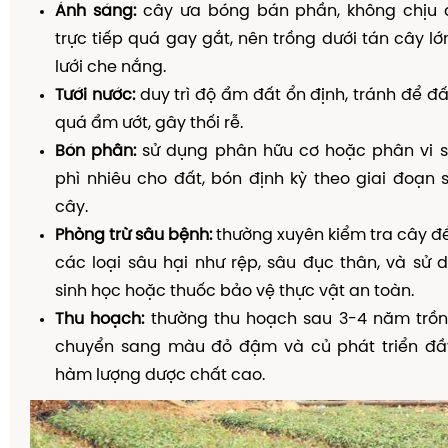
Ánh sáng:
cây ưa bóng bán phần, không chịu 
trực tiếp quá gay gắt, nên trồng dưới tán cây l
lưới che nắng.
Tưới nước:
duy trì độ ẩm đất ổn định, tránh để đ
quá ẩm ướt, gây thối rễ.
Bón phân:
sử dụng phân hữu cơ hoặc phân vi s
phì nhiêu cho đất, bón định kỳ theo giai đoạn 
cây.
Phòng trừ sâu bệnh:
thường xuyên kiểm tra cây đ
các loại sâu hại như rệp, sâu đục thân, và sử
sinh học hoặc thuốc bảo vệ thực vật an toàn.
Thu hoạch:
thường thu hoạch sau 3-4 năm trồng
chuyển sang màu đỏ đậm và củ phát triển đ
hàm lượng dược chất cao.