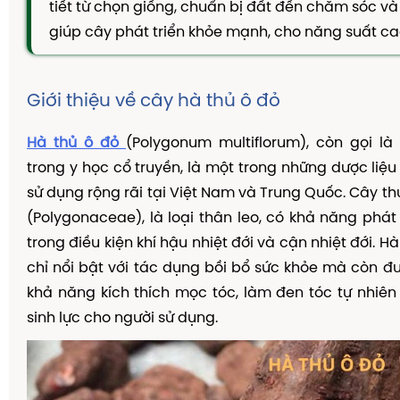
tiết từ chọn giống, chuẩn bị đất đến chăm sóc và
TAM THẤT MẬT ONG
giúp cây phát triển khỏe mạnh, cho năng suất ca
CAO DÂY THÌA CANH
DẦU GỘI THẢO DƯỢC
Giới thiệu về cây hà thủ ô đỏ
KIẾN THỨC
Kiến Thức Về Ho
Hà thủ ô đỏ
(Polygonum multiflorum), còn gọi là
trong y học cổ truyền, là một trong những dược liệ
Kiến Thức Về Dạ Dày
sử dụng rộng rãi tại Việt Nam và Trung Quốc. Cây t
Kiến Thức Về Đại Tràng
(Polygonaceae), là loại thân leo, có khả năng phá
Kiến Thức Về Hà Thủ Ô
trong điều kiện khí hậu nhiệt đới và cận nhiệt đới. H
Kiến Thức Về Tam Thất
chỉ nổi bật với tác dụng bồi bổ sức khỏe mà còn đư
khả năng kích thích mọc tóc, làm đen tóc tự nhiê
Kiến Thức Về Tiểu Đường
sinh lực cho người sử dụng.
Kiến Thức Về Dầu Gội Thảo Dược
Kiến Thức Về Máy Lọc Không Khí
Nấm Lưỡi