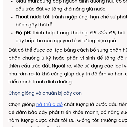
Giàu mùn:
cung cấp nguồn dinh dưỡng hữu cơ ổn 
cấu trúc đất và tăng khả năng giữ nước.
Thoát nước tốt:
tránh ngập úng, hạn chế sự phát
bệnh gây thối rễ.
Độ pH:
thích hợp trong khoảng
5.5 đến 6.5
, hơi
cây hấp thu các nguyên tố vi lượng hiệu quả.
Đất có thể được cải tạo bằng cách bổ sung phân h
phân chuồng ủ kỹ hoặc phân vi sinh để tăng độ
thiện cấu trúc đất. Ngoài ra, việc sử dụng các loại 
như rơm rạ, lá khô cũng giúp duy trì độ ẩm và hạn 
triển cạnh tranh dinh dưỡng.
Chọn giống và chuẩn bị cây con
Chọn giống
hà thủ ô đỏ
chất lượng là bước đầu tiê
để đảm bảo cây phát triển khỏe mạnh, có năng su
hàm lượng dược chất tối ưu. Giống tốt thường đư