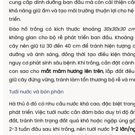
cung cấp dinh dưỡng ban đầu mà còn cải thiện cấu
khả năng giữ ẩm và tạo môi trường thuận lợi cho hệ 
triển.
Đào hố trồng có kích thước khoảng
30x30x30 c
không gian cho bộ rễ phát triển ban đầu. Khoảng
cây nên giữ từ 30 đến 40 cm để tránh hiện tượng 
dưỡng và ánh sáng, đồng thời tạo điều kiện thôn
nguy cơ phát sinh sâu bệnh. Khi trồng, cần đặt càn
con sao cho
mắt mầm hướng lên trên
, lấp đất đề
giữ cây đứng vững, tránh làm tổn thương bộ rễ và 
Tưới nước và bón phân
Hà thủ ô đỏ có nhu cầu nước khá cao, đặc biệt tron
phát triển. Việc tưới nước cần đảm bảo duy trì độ ẩ
đất, tránh tình trạng đất quá khô hoặc ngập úng gây
2-3 tuần đầu sau khi trồng, nên tưới nước
1-2 lần/n