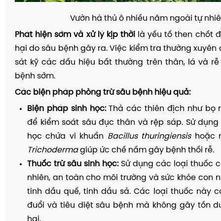
Vườn hà thủ ô nhiều năm ngoài tự nhi
Phát hiện sớm và xử lý kịp thời
là yếu tố then chốt đ
hại do sâu bệnh gây ra. Việc kiểm tra thường xuyên 
sát kỹ các dấu hiệu bất thường trên thân, lá và rễ
bệnh sớm.
Các biện pháp phòng trừ sâu bệnh hiệu quả:
Biện pháp sinh học:
Thả các thiên địch như bọ r
để kiểm soát sâu đục thân và rệp sáp. Sử dụng
học chứa vi khuẩn
Bacillus thuringiensis
hoặc 
Trichoderma
giúp ức chế nấm gây bệnh thối rễ.
Thuốc trừ sâu sinh học:
Sử dụng các loại thuốc 
nhiên, an toàn cho môi trường và sức khỏe con 
tinh dầu quế, tinh dầu sả. Các loại thuốc này 
đuổi và tiêu diệt sâu bệnh mà không gây tồn d
hại.