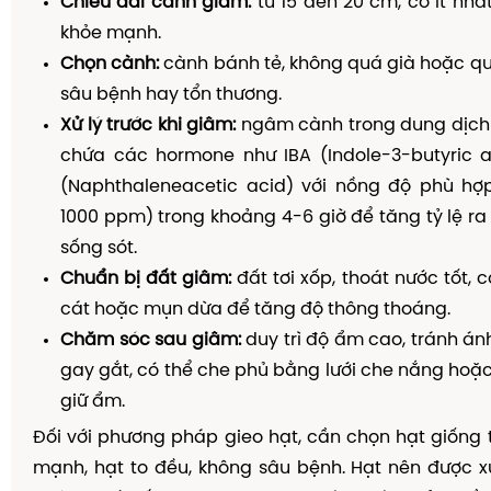
Chiều dài cành giâm:
từ 15 đến 20 cm, có ít nh
khỏe mạnh.
Chọn cành:
cành bánh tẻ, không quá già hoặc qu
sâu bệnh hay tổn thương.
Xử lý trước khi giâm:
ngâm cành trong dung dịch k
chứa các hormone như IBA (Indole-3-butyric 
(Naphthaleneacetic acid) với nồng độ phù hợ
1000 ppm) trong khoảng 4-6 giờ để tăng tỷ lệ ra
sống sót.
Chuẩn bị đất giâm:
đất tơi xốp, thoát nước tốt, 
cát hoặc mụn dừa để tăng độ thông thoáng.
Chăm sóc sau giâm:
duy trì độ ẩm cao, tránh ánh
gay gắt, có thể che phủ bằng lưới che nắng hoặ
giữ ẩm.
Đối với phương pháp gieo hạt, cần chọn hạt giống
mạnh, hạt to đều, không sâu bệnh. Hạt nên được 