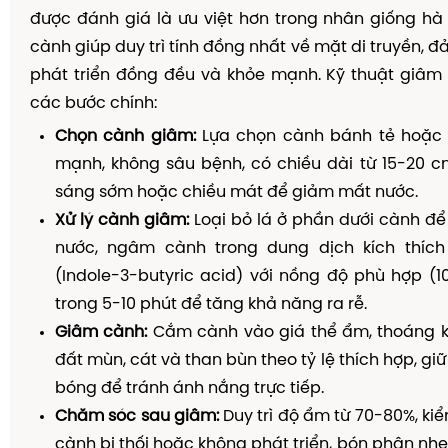
được đánh giá là ưu việt hơn trong nhân giống hà
cành giúp duy trì tính đồng nhất về mặt di truyền, 
phát triển đồng đều và khỏe mạnh. Kỹ thuật giâ
các bước chính:
Chọn cành giâm:
Lựa chọn cành bánh tẻ hoặc
mạnh, không sâu bệnh, có chiều dài từ 15-20 c
sáng sớm hoặc chiều mát để giảm mất nước.
Xử lý cành giâm:
Loại bỏ lá ở phần dưới cành để
nước, ngâm cành trong dung dịch kích thích
(Indole-3-butyric acid) với nồng độ phù hợp (
trong 5-10 phút để tăng khả năng ra rễ.
Giâm cành:
Cắm cành vào giá thể ẩm, thoáng k
đất mùn, cát và than bùn theo tỷ lệ thích hợp, g
bóng để tránh ánh nắng trực tiếp.
Chăm sóc sau giâm:
Duy trì độ ẩm từ 70-80%, kiể
cành bị thối hoặc không phát triển, bón phân nhẹ