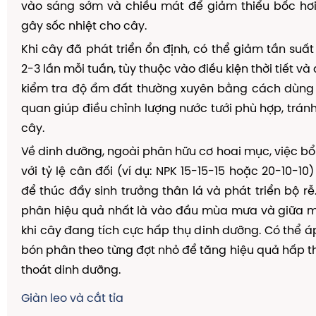
vào sáng sớm và chiều mát để giảm thiểu bốc hơi
gây sốc nhiệt cho cây.
Khi cây đã phát triển ổn định, có thể giảm tần suất
2-3 lần mỗi tuần, tùy thuộc vào điều kiện thời tiết và
kiểm tra độ ẩm đất thường xuyên bằng cách dùn
quan giúp điều chỉnh lượng nước tưới phù hợp, tránh
cây.
Về dinh dưỡng, ngoài phân hữu cơ hoai mục, việc b
với tỷ lệ cân đối (ví dụ: NPK 15-15-15 hoặc 20-10-10
để thúc đẩy sinh trưởng thân lá và phát triển bộ rễ
phân hiệu quả nhất là vào đầu mùa mưa và giữa m
khi cây đang tích cực hấp thụ dinh dưỡng. Có thể á
bón phân theo từng đợt nhỏ để tăng hiệu quả hấp t
thoát dinh dưỡng.
Giàn leo và cắt tỉa