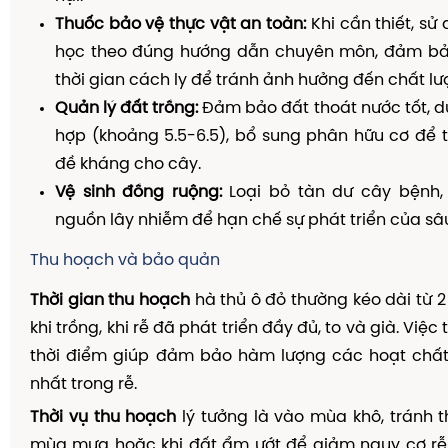
Thuốc bảo vệ thực vật an toàn:
Khi cần thiết, sử
học theo đúng hướng dẫn chuyên môn, đảm bảo
thời gian cách ly để tránh ảnh hưởng đến chất lư
Quản lý đất trồng:
Đảm bảo đất thoát nước tốt, du
hợp (khoảng 5.5-6.5), bổ sung phân hữu cơ để 
đề kháng cho cây.
Vệ sinh đồng ruộng:
Loại bỏ tàn dư cây bệnh,
nguồn lây nhiễm để hạn chế sự phát triển của sâ
Thu hoạch và bảo quản
Thời gian thu hoạch
hà thủ ô đỏ thường kéo dài từ 
khi trồng, khi rễ đã phát triển đầy đủ, to và già. Việ
thời điểm giúp đảm bảo hàm lượng các hoạt chất
nhất trong rễ.
Thời vụ thu hoạch
lý tưởng là vào mùa khô, tránh 
mùa mưa hoặc khi đất ẩm ướt để giảm nguy cơ rễ