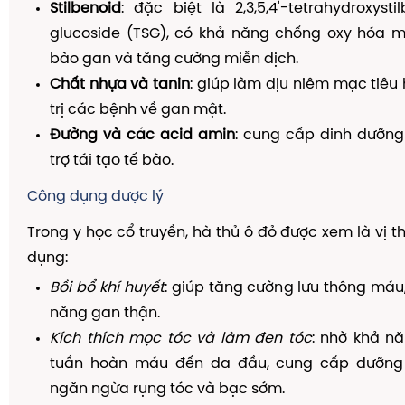
Stilbenoid
: đặc biệt là 2,3,5,4'-tetrahydroxyst
glucoside (TSG), có khả năng chống oxy hóa m
bào gan và tăng cường miễn dịch.
Chất nhựa và tanin
: giúp làm dịu niêm mạc tiêu 
trị các bệnh về gan mật.
Đường và các acid amin
: cung cấp dinh dưỡng
trợ tái tạo tế bào.
Công dụng dược lý
Trong y học cổ truyền, hà thủ ô đỏ được xem là vị t
dụng:
Bồi bổ khí huyết
: giúp tăng cường lưu thông máu,
năng gan thận.
Kích thích mọc tóc và làm đen tóc
: nhờ khả n
tuần hoàn máu đến da đầu, cung cấp dưỡng 
ngăn ngừa rụng tóc và bạc sớm.