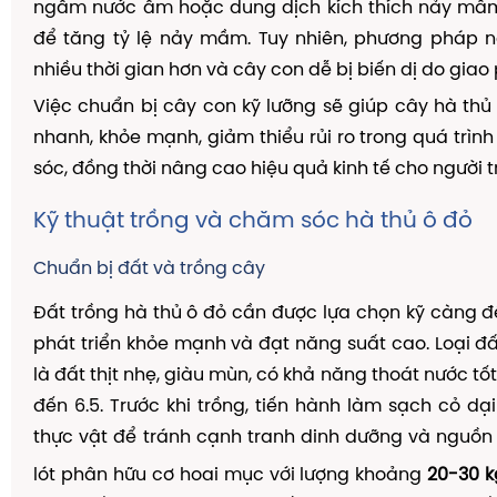
ngâm nước ấm hoặc dung dịch kích thích nảy mầm 
để tăng tỷ lệ nảy mầm. Tuy nhiên, phương pháp 
nhiều thời gian hơn và cây con dễ bị biến dị do giao 
Việc chuẩn bị cây con kỹ lưỡng sẽ giúp cây hà thủ 
nhanh, khỏe mạnh, giảm thiểu rủi ro trong quá trìn
sóc, đồng thời nâng cao hiệu quả kinh tế cho người t
Kỹ thuật trồng và chăm sóc hà thủ ô đỏ
Chuẩn bị đất và trồng cây
Đất trồng hà thủ ô đỏ cần được lựa chọn kỹ càng
phát triển khỏe mạnh và đạt năng suất cao. Loại đ
là đất thịt nhẹ, giàu mùn, có khả năng thoát nước tốt
đến 6.5. Trước khi trồng, tiến hành làm sạch cỏ dạ
thực vật để tránh cạnh tranh dinh dưỡng và nguồn
lót phân hữu cơ hoai mục với lượng khoảng
20-30 