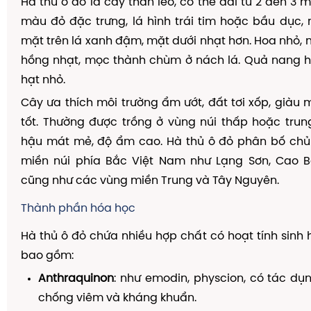
Hà thủ ô đỏ là cây thân leo, có thể dài từ 2 đến 3 
màu đỏ đặc trưng, lá hình trái tim hoặc bầu dục,
mặt trên lá xanh đậm, mặt dưới nhạt hơn. Hoa nhỏ,
hồng nhạt, mọc thành chùm ở nách lá. Quả nang h
hạt nhỏ.
Cây ưa thích môi trường ẩm ướt, đất tơi xốp, giàu 
tốt. Thường được trồng ở vùng núi thấp hoặc trung
hậu mát mẻ, độ ẩm cao. Hà thủ ô đỏ phân bố chủ 
miền núi phía Bắc Việt Nam như Lạng Sơn, Cao B
cũng như các vùng miền Trung và Tây Nguyên.
Thành phần hóa học
Hà thủ ô đỏ chứa nhiều hợp chất có hoạt tính sinh 
bao gồm:
Anthraquinon
: như emodin, physcion, có tác dụ
chống viêm và kháng khuẩn.