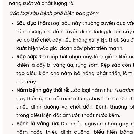
năng suất và chất lượng rễ.
Các loại sâu bệnh phổ biến bao gồm:
Sâu đục thân:
Loại sâu này thường xuyên đục và
tổn thương mô dẫn truyền dinh dưỡng, khiến cây c
và có thể chết cây nếu không xử lý kịp thời. Sâu
xuất hiện vào giai đoạn cây phát triển mạnh.
Rệp sáp:
Rệp sáp hút nhựa cây, làm giảm khả n
khiến lá cây bị vàng úa, rụng sớm. Rệp sáp còn t
tạo điều kiện cho nấm bồ hóng phát triển, làm
của cây.
Nấm bệnh gây thối rễ:
Các loại nấm như
Fusariu
gây thối rễ, làm rễ mềm nhũn, chuyển màu đen h
thiếu dinh dưỡng và chết dần. Bệnh thường p
trong điều kiện đất ẩm ướt, thoát nước kém.
Bệnh lá vàng úa:
Do nhiều nguyên nhân gây ra
nấm hoặc thiếu dinh dưỡng, biểu hiện bằng