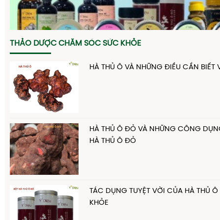
THẢO DƯỢC CHĂM SÓC SỨC KHỎE
HÀ THỦ Ô VÀ NHỮNG ĐIỀU CẦN BIẾT 
HÀ THỦ Ô ĐỎ VÀ NHỮNG CÔNG DỤNG
HÀ THỦ Ô ĐỎ
TÁC DỤNG TUYỆT VỜI CỦA HÀ THỦ Ô
KHỎE