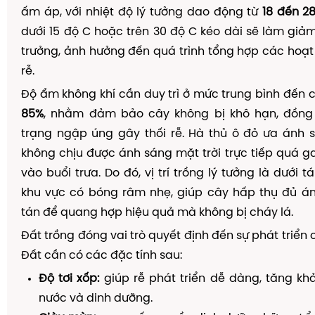
ấm áp, với nhiệt độ lý tưởng dao động từ
18 đến 2
dưới 15 độ C hoặc trên 30 độ C kéo dài sẽ làm giả
trưởng, ảnh hưởng đến quá trình tổng hợp các hoạt
rễ.
Độ ẩm không khí cần duy trì ở mức trung bình đến
85%
, nhằm đảm bảo cây không bị khô hạn, đồng t
trạng ngập úng gây thối rễ. Hà thủ ô đỏ ưa ánh 
không chịu được ánh sáng mặt trời trực tiếp quá ga
vào buổi trưa. Do đó, vị trí trồng lý tưởng là dưới 
khu vực có bóng râm nhẹ, giúp cây hấp thụ đủ á
tán để quang hợp hiệu quả mà không bị cháy lá.
Đất trồng đóng vai trò quyết định đến sự phát triển 
Đất cần có các đặc tính sau:
Độ tơi xốp:
giúp rễ phát triển dễ dàng, tăng kh
nước và dinh dưỡng.