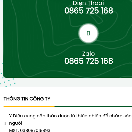
Điện Thoại
0865 725 168
Zalo
0865 725 168
THÔNG TIN CÔNG TY
Y Diệu cung cấp thảo dược từ thiên nhiên để chăm sóc
người
MST: 038087019893