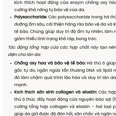
kích thích hoạt động của enzym chống oxy hóa 
cường khả năng tự bảo vệ của da.
Polysaccharide:
Các polysaccharide trong hà th
dưỡng ẩm sâu, cải thiện hàng rào bảo vệ da và kí
tế bào. Chúng giúp duy trì độ ẩm tự nhiên, là
giảm thiểu tình trạng khô ráp, bong tróc.
Tác động tổng hợp của các hợp chất này tạo nên
diện cho làn da:
Chống oxy hóa và bảo vệ tế bào:
Hà thủ ô giúp
gốc tự do, ngăn ngừa tổn thương DNA và lipid 
đó làm chậm quá trình lão hóa và duy trì làn da 
mạnh.
Kích thích sản sinh collagen và elastin:
Các hợp
thủ ô thúc đẩy hoạt động của nguyên bào sợi (fi
cường tổng hợp collagen và elastin – hai loại pr
giúp da giữ được độ đàn hồi, săn chắc và ngăn n