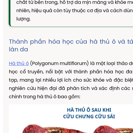
chất từ bên trong, hỗ trợ da mịn màng và khỏe m
TAM THẤT MẬT ONG
nhiên, hiệu quả còn tùy thuộc cơ địa và cách dùn
CAO DÂY THÌA CANH
lượng.
DẦU GỘI THẢO DƯỢC
KIẾN THỨC
Thành phần hóa học của hà thủ ô và t
Kiến Thức Về Ho
làn da
Kiến Thức Về Dạ Dày
Hà thủ ô
(Polygonum multiflorum) là một loại thảo d
Kiến Thức Về Đại Tràng
học cổ truyền, nổi bật với thành phần hóa học đ
Kiến Thức Về Hà Thủ Ô
tạp, mang lại nhiều lợi ích cho sức khỏe và đặc biệ
Kiến Thức Về Tam Thất
nghiên cứu hiện đại đã phân tích và xác định cá
chính trong hà thủ ô bao gồm:
Kiến Thức Về Tiểu Đường
Kiến Thức Về Dầu Gội Thảo Dược
Kiến Thức Về Máy Lọc Không Khí
Nấm Lưỡi