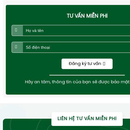
TƯ VẤN MIỄN PHÍ
Đăng ký tư vấn
Hãy an tâm, thông tin của bạn sẽ được bảo mật 
LIÊN HỆ TƯ VẤN MIỄN PHÍ