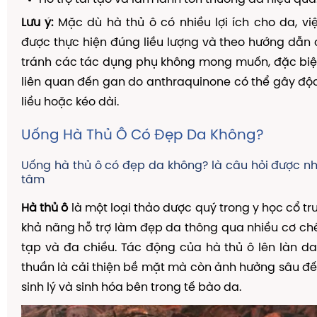
Lưu ý:
Mặc dù hà thủ ô có nhiều lợi ích cho da, v
được thực hiện đúng liều lượng và theo hướng dẫ
tránh các tác dụng phụ không mong muốn, đặc biệ
liên quan đến gan do anthraquinone có thể gây đ
liều hoặc kéo dài.
Uống Hà Thủ Ô Có Đẹp Da Không?
Uống hà thủ ô có đẹp da không? là câu hỏi được n
tâm
Hà thủ ô
là một loại thảo dược quý trong y học cổ tru
khả năng hỗ trợ làm đẹp da thông qua nhiều cơ ch
tạp và đa chiều. Tác động của hà thủ ô lên làn d
thuần là cải thiện bề mặt mà còn ảnh hưởng sâu đế
sinh lý và sinh hóa bên trong tế bào da.