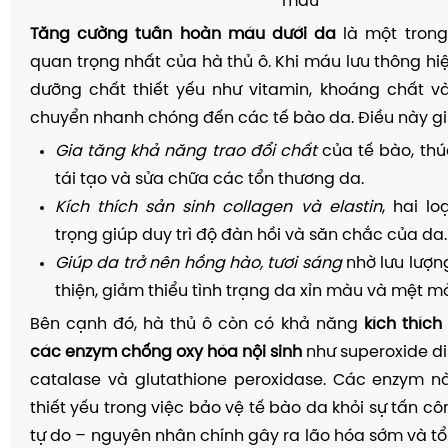
máu
Tăng cường tuần hoàn máu dưới da
là một tron
quan trọng nhất của hà thủ ô. Khi máu lưu thông hi
dưỡng chất thiết yếu như vitamin, khoáng chất v
chuyển nhanh chóng đến các tế bào da. Điều này gi
Gia tăng khả năng trao đổi chất
của tế bào, thú
tái tạo và sửa chữa các tổn thương da.
Kích thích sản sinh collagen và elastin
, hai lo
trọng giúp duy trì độ đàn hồi và săn chắc của da.
Giúp da trở nên hồng hào, tươi sáng
nhờ lưu lượn
thiện, giảm thiểu tình trạng da xỉn màu và mệt mỏ
Bên cạnh đó, hà thủ ô còn có khả năng
kích thíc
các enzym chống oxy hóa nội sinh
như superoxide d
catalase và glutathione peroxidase. Các enzym n
thiết yếu trong việc bảo vệ tế bào da khỏi sự tấn c
tự do – nguyên nhân chính gây ra lão hóa sớm và t