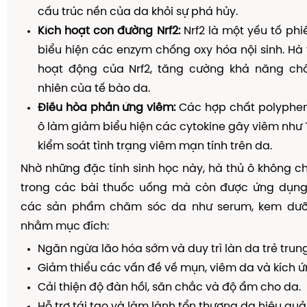
cấu trúc nền của da khỏi sự phá hủy.
Kích hoạt con đường Nrf2:
Nrf2 là một yếu tố ph
biểu hiện các enzym chống oxy hóa nội sinh. Hà t
hoạt động của Nrf2, tăng cường khả năng ch
nhiên của tế bào da.
Điều hòa phản ứng viêm:
Các hợp chất polyphen
ô làm giảm biểu hiện các cytokine gây viêm như T
kiểm soát tình trạng viêm mạn tính trên da.
Nhờ những đặc tính sinh học này, hà thủ ô không c
trong các bài thuốc uống mà còn được ứng dụng 
các sản phẩm chăm sóc da như serum, kem dưỡ
nhằm mục đích:
Ngăn ngừa lão hóa sớm và duy trì làn da trẻ trung
Giảm thiểu các vấn đề về mụn, viêm da và kích ứ
Cải thiện độ đàn hồi, săn chắc và độ ẩm cho da.
Hỗ trợ tái tạo và làm lành tổn thương da hiệu quả