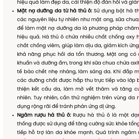
hiệu quả làm đẹp da, cải thiện độ đàn hồi và gi
Mặt nạ dưỡng da từ hà thủ ô:
Sử dụng bột hà th
các nguyên liệu tự nhiên như mật ong, sữa chu
để làm mặt nạ dưỡng da là phương pháp chăm 
hiệu quả. Hà thủ ô chứa nhiều chất chống oxy 
chất chống viêm, giúp làm dịu da, giảm kích ứn
khả năng phục hồi da tổn thương. Mật ong có 
khuẩn và dưỡng ẩm, trong khi sữa chua chứa axit 
tế bào chết nhẹ nhàng, làm sáng da. Khi đắp m
các dưỡng chất được hấp thu trực tiếp vào lớp bi
thiện kết cấu da, làm mờ vết thâm và tăng 
nhiên. Tuy nhiên, cần thử nghiệm trên vùng da n
dụng rộng rãi để tránh phản ứng dị ứng.
Ngâm rượu hà thủ ô:
Rượu hà thủ ô là một dạn
thống được sử dụng để tăng cường sức khỏe tổng 
tiếp hỗ trợ làn da khỏe mạnh. Quá trình ngâm 