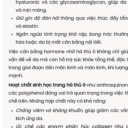
hyaluronic và các glycosaminoglycan, giúp d
và mịn màng.
Giữ gìn độ đàn hồi
thông qua việc thúc đẩy tổn
và elastin.
Ngăn ngừa tình trạng khô ráp, bong tróc
thường
hóa hoặc da bị mất cân bằng nội tiết.
Việc cân bằng hormone nhờ hà thủ ô không chỉ giú
vấn đề về da mà còn hỗ trợ sức khỏe tổng thể, đặc b
trong giai đoạn tiền mãn kinh và mãn kinh, khi lượn
mạnh.
Hoạt chất sinh học trong hà thủ ô
như anthraquinone,
các polyphenol đóng vai trò quan trọng trong việc t
chế trên. Những hợp chất này có khả năng:
Chống viêm và kháng khuẩn
, giúp giảm các vấ
kích ứng da.
Ức chế các enzym phân hủy collagen
như c