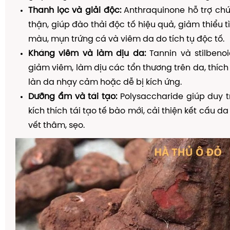
Thanh lọc và giải độc:
Anthraquinone hỗ trợ ch
thận, giúp đào thải độc tố hiệu quả, giảm thiểu t
màu, mụn trứng cá và viêm da do tích tụ độc tố.
Kháng viêm và làm dịu da:
Tannin và stilbeno
giảm viêm, làm dịu các tổn thương trên da, thíc
làn da nhạy cảm hoặc dễ bị kích ứng.
Dưỡng ẩm và tái tạo:
Polysaccharide giúp duy tr
kích thích tái tạo tế bào mới, cải thiện kết cấu 
vết thâm, sẹo.