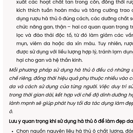
xuất các hoạt chất tan trong cồn, đồng thời r
kích thích tuần hoàn máu và tăng cường trao đ
dụng rượu hà thủ ô đúng cách, các dưỡng chất sẽ
chức năng gan, thận – hai cơ quan quan trọng t
lọc và đào thải độc tố, từ đó làm giảm các vấ
mụn, viêm da hoặc da xỉn màu. Tuy nhiên, rượ
được sử dụng với liều lượng hợp lý, tránh lạm dụ
hại cho gan và hệ thần kinh.
Mỗi phương pháp sử dụng hà thủ ô đều có những 
chế riêng, đồng thời hiệu quả phụ thuộc nhiều vào cơ
da và cách sử dụng của từng người. Việc duy trì 
trong thời gian dài, kết hợp với chế độ dinh dưỡng hợ
lành mạnh sẽ giúp phát huy tối đa tác dụng làm đẹ
ô.
Lưu ý quan trọng khi sử dụng hà thủ ô để làm đẹp da
Chọn nguồn nguyên liệu hà thủ ô chất lượng, đ