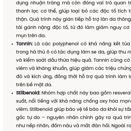
dụng nhuận tràng mà còn đóng vai trò quan tr
thanh lọc cơ thể, giúp loại bỏ các độc tố tích 
thận. Quá trình này gián tiếp hỗ trợ làn da thôn
tải gánh nặng độc tố, từ đó làm giảm nguy cơ
mụn trên da.
Tannin:
Là các polyphenol có khả năng kết tủa 
trong hà thủ ô có tác dụng làm se da, giúp thu n
và kiểm soát dầu thừa hiệu quả. Tannin cũng có
viêm và kháng khuẩn, giúp giảm các triệu chứn
đỏ và kích ứng, đồng thời hỗ trợ quá trình làm 
trên bề mặt da.
Stilbenoid:
Nhóm hợp chất này bao gồm resverat
xuất, nổi tiếng với khả năng chống oxy hóa mạ
viêm. Stilbenoid giúp bảo vệ tế bào da khỏi sự t
gốc tự do – nguyên nhân chính gây ra quá trì
như nếp nhăn, đốm nâu và mất đàn hồi. Ngoài ra,