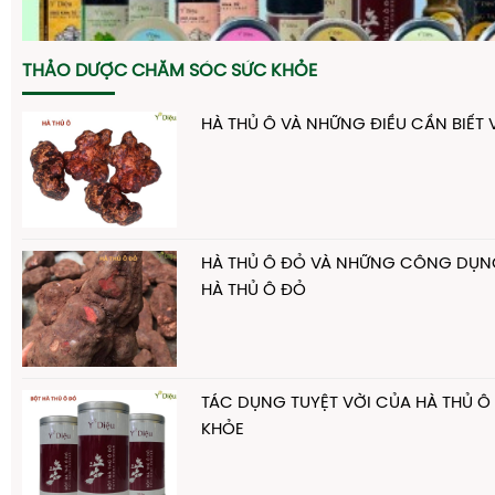
THẢO DƯỢC CHĂM SÓC SỨC KHỎE
HÀ THỦ Ô VÀ NHỮNG ĐIỀU CẦN BIẾT 
HÀ THỦ Ô ĐỎ VÀ NHỮNG CÔNG DỤNG
HÀ THỦ Ô ĐỎ
TÁC DỤNG TUYỆT VỜI CỦA HÀ THỦ Ô
KHỎE