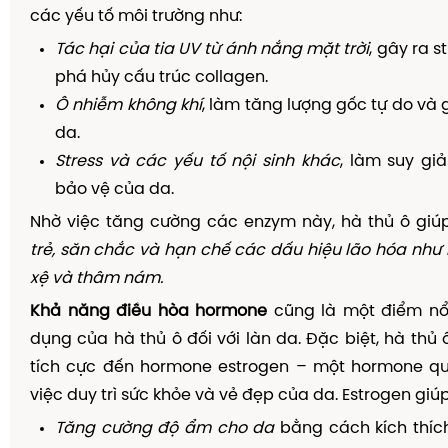
các yếu tố môi trường như:
Tác hại của tia UV từ ánh nắng mặt trời
, gây ra s
phá hủy cấu trúc collagen.
Ô nhiễm không khí
, làm tăng lượng gốc tự do và
da.
Stress và các yếu tố nội sinh khác
, làm suy gi
bảo vệ của da.
Nhờ việc tăng cường các enzym này, hà thủ ô gi
trẻ, săn chắc và hạn chế các dấu hiệu lão hóa như
xệ và thâm nám.
Khả năng điều hòa hormone
cũng là một điểm nổi
dụng của hà thủ ô đối với làn da. Đặc biệt, hà thủ
tích cực đến hormone estrogen – một hormone qu
việc duy trì sức khỏe và vẻ đẹp của da. Estrogen giúp
Tăng cường độ ẩm cho da
bằng cách kích thíc