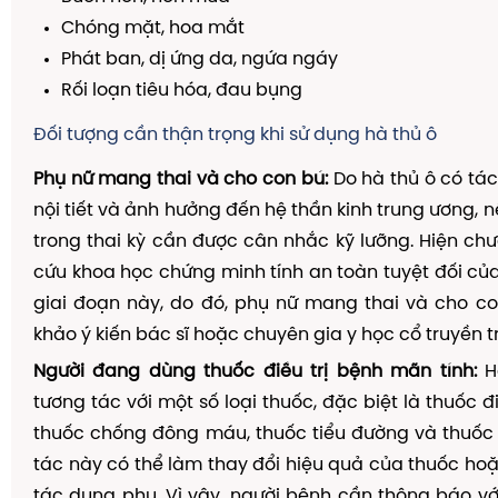
Chóng mặt, hoa mắt
Phát ban, dị ứng da, ngứa ngáy
Rối loạn tiêu hóa, đau bụng
Đối tượng cần thận trọng khi sử dụng hà thủ ô
Phụ nữ mang thai và cho con bú:
Do hà thủ ô có tá
nội tiết và ảnh hưởng đến hệ thần kinh trung ương, 
trong thai kỳ cần được cân nhắc kỹ lưỡng. Hiện ch
cứu khoa học chứng minh tính an toàn tuyệt đối của
giai đoạn này, do đó, phụ nữ mang thai và cho c
khảo ý kiến bác sĩ hoặc chuyên gia y học cổ truyền t
Người đang dùng thuốc điều trị bệnh mãn tính:
Hà
tương tác với một số loại thuốc, đặc biệt là thuốc đi
thuốc chống đông máu, thuốc tiểu đường và thuốc
tác này có thể làm thay đổi hiệu quả của thuốc ho
tác dụng phụ. Vì vậy, người bệnh cần thông báo với