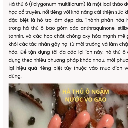
Hà thủ ô (Polygonum multiflorum) là một loại thảo d
học cổ truyền, nổi tiếng với khả năng cải thiện sức 
đặc biệt là hỗ trợ làm đẹp da. Thành phần hóa
trong hà thủ ô bao gồm các anthraquinone, stilb
tannin, và các hợp chất chống oxy hóa mạnh mẽ 
khỏi các tác nhân gây hại từ môi trường và làm chậ
hóa. Để tận dụng tối đa các lợi ích này, hà thủ ô
dụng theo nhiều phương pháp khác nhau, mỗi ph
lại hiệu quả riêng biệt tùy thuộc vào mục đích 
dùng.