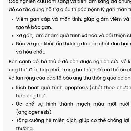
Các nghiên cứu lâm sàng và tiền lâm sàng đã chứn
đỏ có tác dụng hỗ trợ điều trị các bệnh lý gan mãn t
Viêm gan cấp và mãn tính, giúp giảm viêm và 
tạo tế bào gan.
Xơ gan, làm chậm quá trình xơ hóa và cải thiện 
Bảo vệ gan khỏi tổn thương do các chất độc hại n
và hóa chất.
Bên cạnh đó, hà thủ ô đỏ còn được nghiên cứu về
ung thư. Các hợp chất trong hà thủ ô đỏ có thể ức c
và lan rộng của các tế bào ung thư thông qua cơ ch
Kích hoạt quá trình apoptosis (chết theo chươn
bào ung thư.
Ức chế sự hình thành mạch máu mới nuôi
(angiogenesis).
Tăng cường hệ miễn dịch, giúp cơ thể chống lại
thường.