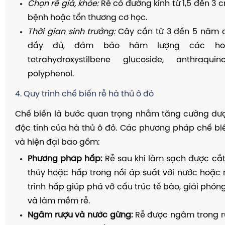
Chọn rễ già, khỏe:
Rễ có đường kính từ 1,5 đến 3 
bệnh hoặc tổn thương cơ học.
Thời gian sinh trưởng:
Cây cần từ 3 đến 5 năm để
đầy đủ, đảm bảo hàm lượng các ho
tetrahydroxystilbene glucoside, anthraq
polyphenol.
4. Quy trình chế biến rễ hà thủ ô đỏ
Chế biến là bước quan trọng nhằm tăng cường dượ
độc tính của hà thủ ô đỏ. Các phương pháp chế bi
và hiện đại bao gồm:
Phương pháp hấp:
Rễ sau khi làm sạch được cắt
thủy hoặc hấp trong nồi áp suất với nước hoặc
trình hấp giúp phá vỡ cấu trúc tế bào, giải phón
và làm mềm rễ.
Ngâm rượu và nước gừng:
Rễ được ngâm trong r