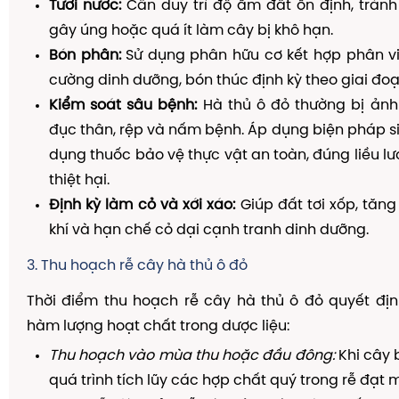
Tưới nước:
Cần duy trì độ ẩm đất ổn định, tránh
gây úng hoặc quá ít làm cây bị khô hạn.
Bón phân:
Sử dụng phân hữu cơ kết hợp phân vi
cường dinh dưỡng, bón thúc định kỳ theo giai đoạ
Kiểm soát sâu bệnh:
Hà thủ ô đỏ thường bị ảnh
đục thân, rệp và nấm bệnh. Áp dụng biện pháp s
dụng thuốc bảo vệ thực vật an toàn, đúng liều l
thiệt hại.
Định kỳ làm cỏ và xới xáo:
Giúp đất tơi xốp, tăng
khí và hạn chế cỏ dại cạnh tranh dinh dưỡng.
3. Thu hoạch rễ cây hà thủ ô đỏ
Thời điểm thu hoạch rễ cây hà thủ ô đỏ quyết địn
hàm lượng hoạt chất trong dược liệu:
Thu hoạch vào mùa thu hoặc đầu đông:
Khi cây 
quá trình tích lũy các hợp chất quý trong rễ đạt 