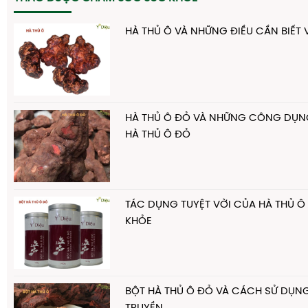
HÀ THỦ Ô VÀ NHỮNG ĐIỀU CẦN BIẾT 
HÀ THỦ Ô ĐỎ VÀ NHỮNG CÔNG DỤNG
HÀ THỦ Ô ĐỎ
TÁC DỤNG TUYỆT VỜI CỦA HÀ THỦ Ô
KHỎE
BỘT HÀ THỦ Ô ĐỎ VÀ CÁCH SỬ DỤN