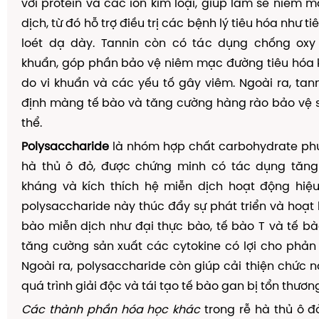
với protein và các ion kim loại, giúp làm se niêm m
dịch, từ đó hỗ trợ điều trị các bệnh lý tiêu hóa như t
loét dạ dày. Tannin còn có tác dụng chống ox
khuẩn, góp phần bảo vệ niêm mạc đường tiêu hóa 
do vi khuẩn và các yếu tố gây viêm. Ngoài ra, tan
định màng tế bào và tăng cường hàng rào bảo vệ 
thể.
Polysaccharide
là nhóm hợp chất carbohydrate phứ
hà thủ ô đỏ, được chứng minh có tác dụng tăn
kháng và kích thích hệ miễn dịch hoạt động hiệ
polysaccharide này thúc đẩy sự phát triển và hoạt
bào miễn dịch như đại thực bào, tế bào T và tế bà
tăng cường sản xuất các cytokine có lợi cho phản
Ngoài ra, polysaccharide còn giúp cải thiện chức n
quá trình giải độc và tái tạo tế bào gan bị tổn thươn
Các thành phần hóa học khác
trong rễ hà thủ ô 