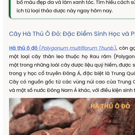
bổ máu đẹp da và làm xanh tóc. Tìm hiểu cách sử
TAM THẤT MẬT ONG
ích từ loại thảo dược này ngay hôm nay.
CAO DÂY THÌA CANH
DẦU GỘI THẢO DƯỢC
Cây Hà Thủ Ô Đỏ: Đặc Điểm Sinh Học và 
KIẾN THỨC
Kiến Thức Về Ho
Hà thủ ô đỏ
(
Polygonum multiflorum Thunb.
)
, còn gọ
một loại cây thân leo thuộc họ Rau răm (Polygon
Kiến Thức Về Dạ Dày
một trong những loài cây dược liệu quý hiếm, được s
Kiến Thức Về Đại Tràng
trong y học cổ truyền Đông Á, đặc biệt là Trung Qu
Kiến Thức Về Hà Thủ Ô
Cây có nguồn gốc từ các vùng núi cao của Trung 
Kiến Thức Về Tam Thất
và một số nước Đông Nam Á khác, với điều kiện sinh 
Kiến Thức Về Tiểu Đường
Kiến Thức Về Dầu Gội Thảo Dược
Kiến Thức Về Máy Lọc Không Khí
Nấm Lưỡi