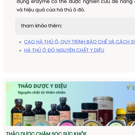
dụng enzyme có thể được nghiên cứu để nâng 
và hiệu quả của hà thủ ô đỏ.
tham khảo thêm:
CAO HÀ THỦ Ô, QUY TRÌNH BÀO CHẾ VÀ CÁCH 
HÀ THỦ Ô ĐỎ NGUYÊN CHẤT Y DIỆU
THẢO DƯỢC CHĂM SÓC SỨC KHỎE