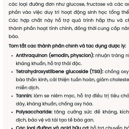
các loại đường đơn như glucose, fructose và các a
phần vào việc duy trì hoạt động sinh học tổng thể
Các hợp chất này hỗ trợ quá trình hấp thu và 
thành phần hoạt tính chính, đồng thời cung cấp nă
bào.
Tóm tắt các thành phần chính và tác dụng dược lý:
Anthraquinon (emodin, physcion):
nhuận tràng n
kháng khuẩn, hỗ trợ thải độc.
Tetrahydroxystilbene glucoside (TSG):
chống oxy 
bào thần kinh, cải thiện tuần hoàn, giảm cholest
miễn dịch.
Tannin:
làm se niêm mạc, hỗ trợ điều trị tiêu chả
dày, kháng khuẩn, chống oxy hóa.
Polysaccharide:
tăng cường sức đề kháng, kích
dịch, bảo vệ và tái tạo tế bào gan.
Các loại đường và acid hữu cơ:
hỗ trợ chuyển h