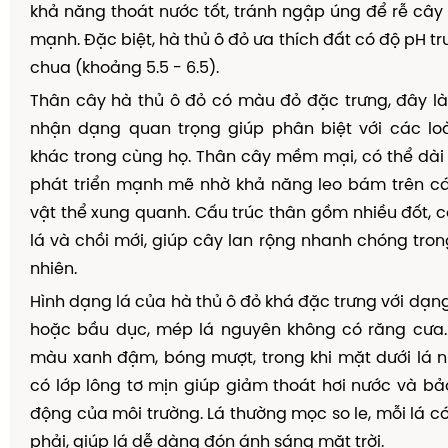
khả năng thoát nước tốt, tránh ngập úng để rễ cây 
mạnh. Đặc biệt, hà thủ ô đỏ ưa thích đất có độ pH tr
chua (khoảng 5.5 - 6.5).
Thân cây hà thủ ô đỏ có màu đỏ đặc trưng, đây l
nhận dạng quan trọng giúp phân biệt với các loà
khác trong cùng họ. Thân cây mềm mại, có thể dài 
phát triển mạnh mẽ nhờ khả năng leo bám trên c
vật thể xung quanh. Cấu trúc thân gồm nhiều đốt,
lá và chồi mới, giúp cây lan rộng nhanh chóng tron
nhiên.
Hình dạng lá của hà thủ ô đỏ khá đặc trưng với dạng 
hoặc bầu dục, mép lá nguyên không có răng cưa. 
màu xanh đậm, bóng mượt, trong khi mặt dưới lá n
có lớp lông tơ mịn giúp giảm thoát hơi nước và bảo
động của môi trường. Lá thường mọc so le, mỗi lá c
phải, giúp lá dễ dàng đón ánh sáng mặt trời.