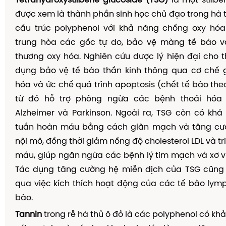
Tetrahydroxystilbene glucoside (TSG)
là một stilbe
được xem là thành phần sinh học chủ đạo trong hà t
cấu trúc polyphenol với khả năng chống oxy hóa 
trung hòa các gốc tự do, bảo vệ màng tế bào v
thương oxy hóa. Nghiên cứu dược lý hiện đại cho 
dụng bảo vệ tế bào thần kinh thông qua cơ chế g
hóa và ức chế quá trình apoptosis (chết tế bào theo
từ đó hỗ trợ phòng ngừa các bệnh thoái hóa 
Alzheimer và Parkinson. Ngoài ra, TSG còn có khả
tuần hoàn máu bằng cách giãn mạch và tăng cư
nội mô, đồng thời giảm nồng độ cholesterol LDL và tr
máu, giúp ngăn ngừa các bệnh lý tim mạch và xơ 
Tác dụng tăng cường hệ miễn dịch của TSG cũng
qua việc kích thích hoạt động của các tế bào lym
bào.
Tannin
trong rễ hà thủ ô đỏ là các polyphenol có kh