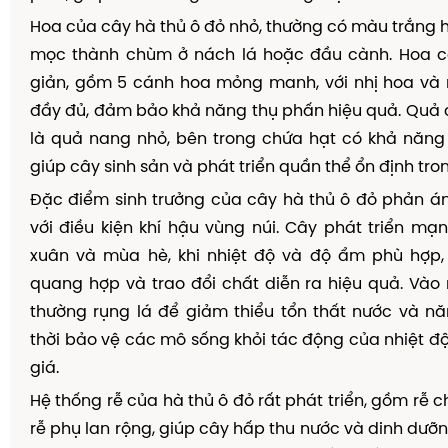
Hoa của cây hà thủ ô đỏ nhỏ, thường có màu trắng 
mọc thành chùm ở nách lá hoặc đầu cành. Hoa c
giản, gồm 5 cánh hoa mỏng manh, với nhị hoa và 
đầy đủ, đảm bảo khả năng thụ phấn hiệu quả. Quả 
là quả nang nhỏ, bên trong chứa hạt có khả năn
giúp cây sinh sản và phát triển quần thể ổn định tron
Đặc điểm sinh trưởng của cây hà thủ ô đỏ phản án
với điều kiện khí hậu vùng núi. Cây phát triển 
xuân và mùa hè, khi nhiệt độ và độ ẩm phù hợp, 
quang hợp và trao đổi chất diễn ra hiệu quả. Và
thường rụng lá để giảm thiểu tổn thất nước và n
thời bảo vệ các mô sống khỏi tác động của nhiệt đ
giá.
Hệ thống rễ của hà thủ ô đỏ rất phát triển, gồm rễ 
rễ phụ lan rộng, giúp cây hấp thu nước và dinh dưỡn