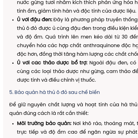
nước gừng tươi nhằm kích thích phản ứng hóa h
tính ấm, giảm tính hàn và độc tính của dược liệu.
Ủ với đậu đen:
Đây là phương pháp truyền thống n
thủ ô đỏ được ủ cùng đậu đen trong điều kiện kiể
và độ ẩm. Quá trình lên men kéo dài từ 30 đế
chuyển hóa các hợp chất anthraquinone độc hại
độc hơn, đồng thời tăng hàm lượng các chất chố
Ủ với các thảo dược bổ trợ:
Ngoài đậu đen, có 
cùng các loại thảo dược như gừng, cam thảo để
dược tính và điều chỉnh vị thuốc.
5. Bảo quản hà thủ ô đỏ sau chế biến
Để giữ nguyên chất lượng và hoạt tính của hà thủ
quản đúng cách là rất cần thiết:
Môi trường bảo quản:
Nơi khô ráo, thoáng mát,
trực tiếp và độ ẩm cao để ngăn ngừa sự phát