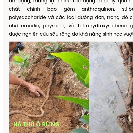
đa dạng, mang lại nhiều tác dụng dược lý quan 
chất chính bao gồm anthraquinon, stilben
polysaccharide và các loại đường đơn, trong đó 
như emodin, physcion, và tetrahydroxystilbene g
được nghiên cứu sâu rộng do khả năng sinh học vượt 