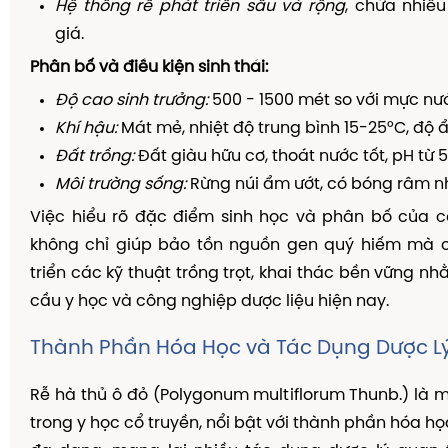
Hệ thống rễ phát triển sâu và rộng
, chứa nhiề
giá.
Phân bố và điều kiện sinh thái:
Độ cao sinh trưởng:
500 - 1500 mét so với mực nướ
Khí hậu:
Mát mẻ, nhiệt độ trung bình 15-25°C, độ 
Đất trồng:
Đất giàu hữu cơ, thoát nước tốt, pH từ 5
Môi trường sống:
Rừng núi ẩm ướt, có bóng râm n
Việc hiểu rõ đặc điểm sinh học và phân bố của c
không chỉ giúp bảo tồn nguồn gen quý hiếm mà c
triển các kỹ thuật trồng trọt, khai thác bền vững n
cầu y học và công nghiệp dược liệu hiện nay.
Thành Phần Hóa Học và Tác Dụng Dược L
Rễ hà thủ ô đỏ (Polygonum multiflorum Thunb.) là m
trong y học cổ truyền, nổi bật với thành phần hóa h