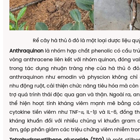
Rể cây hà thủ ô đỏ là một loại dược liệu qu
Anthraquinon
là nhóm hợp chất phenolic có cấu trú
vòng anthracene liên kết với nhóm quinon, đóng vai
trong tác dụng nhuận tràng nhẹ của hà thủ ô đỏ
anthraquinon như emodin và physcion không chỉ g
nhu động ruột, cải thiện chức năng tiêu hóa mà còn
trợ quá trình thải độc qua gan và thận. Ngoài ra, a
thể hiện hoạt tính kháng viêm mạnh mẽ bằng c
cytokine tiền viêm như TNF-α, IL-1β và IL-6, đồng t
kháng khuẩn đối với nhiều chủng vi khuẩn gram
âm, góp phần giảm các triệu chứng viêm nhiễm tron