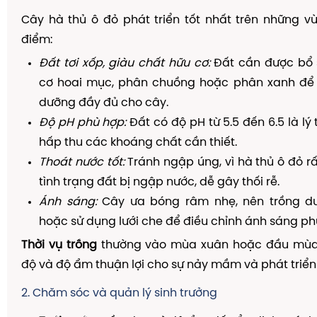
Cây hà thủ ô đỏ phát triển tốt nhất trên những 
điểm:
Đất tơi xốp, giàu chất hữu cơ:
Đất cần được bổ 
cơ hoai mục, phân chuồng hoặc phân xanh để
dưỡng đầy đủ cho cây.
Độ pH phù hợp:
Đất có độ pH từ 5.5 đến 6.5 là lý
hấp thu các khoáng chất cần thiết.
Thoát nước tốt:
Tránh ngập úng, vì hà thủ ô đỏ r
tình trạng đất bị ngập nước, dễ gây thối rễ.
Ánh sáng:
Cây ưa bóng râm nhẹ, nên trồng dư
hoặc sử dụng lưới che để điều chỉnh ánh sáng ph
Thời vụ trồng
thường vào mùa xuân hoặc đầu mùa 
độ và độ ẩm thuận lợi cho sự nảy mầm và phát triển
2. Chăm sóc và quản lý sinh trưởng