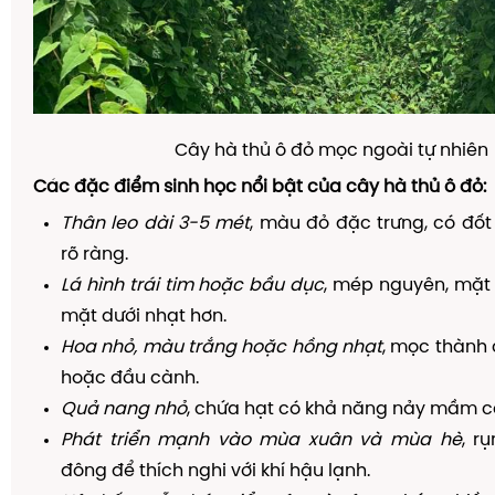
Cây hà thủ ô đỏ mọc ngoài tự nhiên
Các đặc điểm sinh học nổi bật của cây hà thủ ô đỏ:
Thân leo dài 3-5 mét
, màu đỏ đặc trưng, có đố
rõ ràng.
Lá hình trái tim hoặc bầu dục
, mép nguyên, mặt
mặt dưới nhạt hơn.
Hoa nhỏ, màu trắng hoặc hồng nhạt
, mọc thành
hoặc đầu cành.
Quả nang nhỏ
, chứa hạt có khả năng nảy mầm c
Phát triển mạnh vào mùa xuân và mùa hè
, r
đông để thích nghi với khí hậu lạnh.