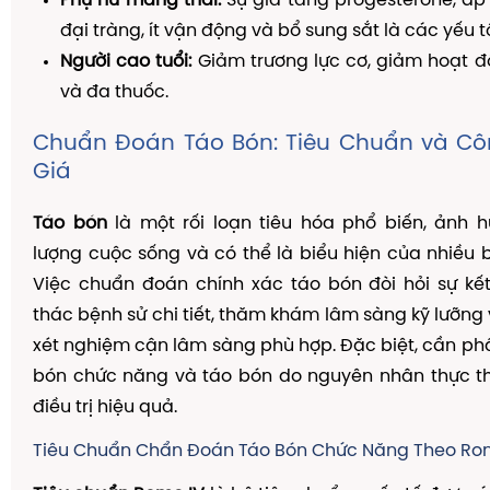
Phụ nữ mang thai:
Sự gia tăng progesterone, áp 
đại tràng, ít vận động và bổ sung sắt là các yếu t
Người cao tuổi:
Giảm trương lực cơ, giảm hoạt đ
và đa thuốc.
Chuẩn Đoán Táo Bón: Tiêu Chuẩn và C
Giá
Táo bón
là một rối loạn tiêu hóa phổ biến, ảnh 
lượng cuộc sống và có thể là biểu hiện của nhiều b
Việc chuẩn đoán chính xác táo bón đòi hỏi sự kế
thác bệnh sử chi tiết, thăm khám lâm sàng kỹ lưỡng
xét nghiệm cận lâm sàng phù hợp. Đặc biệt, cần phâ
bón chức năng và táo bón do nguyên nhân thực t
điều trị hiệu quả.
Tiêu Chuẩn Chẩn Đoán Táo Bón Chức Năng Theo Ro