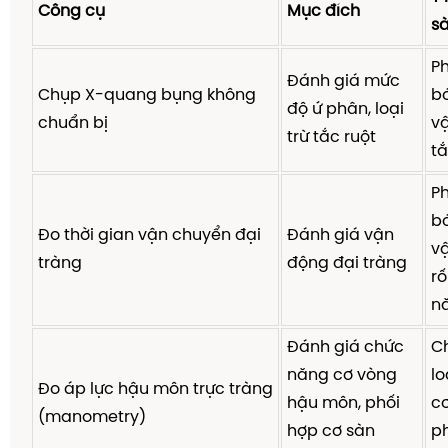
Công cụ
Mục đích
s
Ph
Đánh giá mức
Chụp X-quang bụng không
b
độ ứ phân, loại
chuẩn bị
v
trừ tắc ruột
tắ
Ph
b
Đo thời gian vận chuyển đại
Đánh giá vận
v
tràng
động đại tràng
rố
n
Đánh giá chức
C
năng cơ vòng
lo
Đo áp lực hậu môn trực tràng
hậu môn, phối
cơ
(manometry)
hợp cơ sàn
p