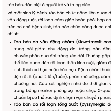
táo bón, đặc biệt ở người trẻ và trung niên.
Về mặt sinh lý bệnh, táo bón chức năng liên quan đ
vận động ruột, rối loạn cảm giác hoặc phối hợp c
trên cơ chế bệnh sinh, táo bón chức năng được ch
chính:
Táo bón do vận động chậm (Slow-transit const
trưng bởi giảm nhu động đại tràng, dẫn đến
chuyển phân qua đại tràng kéo dài. Thường gặp ở 
thể liên quan đến rối loạn thần kinh ruột, giảm 
kích thích cơ học hoặc hóa học. Bệnh nhân thườn
tiện rất ít (dưới 2 lần/tuần), phân khô cứng, cả
chướng hơi. Các xét nghiệm như đo thời gian 
tràng bằng marker phóng xạ hoặc chụp X-qu
chuẩn bị có thể xác định chậm vận chuyển phân.
Táo bón do rối loạn tống xuất (Dyssynergic de