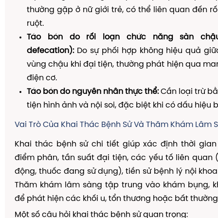
thường gặp ở nữ giới trẻ, có thể liên quan đến rố
ruột.
Táo bón do rối loạn chức năng sàn chậu
defecation):
Do sự phối hợp không hiệu quả gi
vùng chậu khi đại tiện, thường phát hiện qua ma
điện cơ.
Táo bón do nguyên nhân thực thể:
Cần loại trừ b
tiện hình ảnh và nội soi, đặc biệt khi có dấu hiệu
Vai Trò Của Khai Thác Bệnh Sử Và Thăm Khám Lâm 
Khai thác bệnh sử chi tiết giúp xác định thời gian
điểm phân, tần suất đại tiện, các yếu tố liên quan 
động, thuốc đang sử dụng), tiền sử bệnh lý nội khoa
Thăm khám lâm sàng tập trung vào khám bụng, k
để phát hiện các khối u, tổn thương hoặc bất thường
Một số câu hỏi khai thác bệnh sử quan trọng: