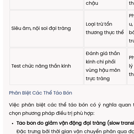
chậu
th
Ph
Loại trừ tổn
u,
Siêu âm, nội soi đại tràng
thương thực thể
b
tr
Đánh giá thần
Ph
kinh chi phối
Test chức năng thần kinh
lý
vùng hậu môn
t
trực tràng
Phân Biệt Các Thể Táo Bón
Việc phân biệt các thể táo bón có ý nghĩa quan 
chọn phương pháp điều trị phù hợp:
Táo bón do giảm vận động đại tràng (slow transit
Đặc trưng bởi thời gian vận chuyển phân qua đại