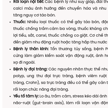
Rối loạn nội tiết:
Các bệnh lý như suy giáp, đái t
calci máu ảnh hưởng đến chuyển hóa và nhu 
tăng nguy cơ táo bón.
Thuốc:
Nhiều loại thuốc có thể gây táo bón, đặc 
thuốc chống trầm cảm ba vòng, thuốc kháng cho
lợi tiểu, sắt, canxi, thuốc chống co giật. Cơ chế 
đến giảm nhu động ruột hoặc tăng hấp thu nước 
Bệnh lý thần kinh:
Tổn thương tủy sống, bệnh Pa
cứng làm giảm kiểm soát vận động ruột, ảnh 
xạ đi ngoài.
Bệnh lý đại tràng:
Các nguyên nhân thực thể như
polyp, ung thư đại trực tràng, bệnh viêm ruột
tràng, Crohn), sa trực tràng đều có thể gây cản 
rối loạn chức năng đại tràng.
Yếu tố tâm lý:
Lo âu, trầm cảm, stress kéo dài ảnh
não-ruột (gut-brain axis), làm rối loạn vận đ