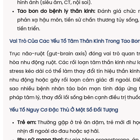
hình ảnh (siêu âm, CT, nội soi).
Táo bón do bệnh lý thần kinh:
Đánh giá chức n
phản xạ hậu môn, tiền sử chấn thương tủy sống,
tiến triển.
Vai Trò Của Các Yếu Tố Tâm Thần Kinh Trong Táo Bó
Trục não-ruột (gut-brain axis) đóng vai trò quan t
hòa nhu động ruột. Các rối loạn tâm thần kinh như l
stress kéo dài có thể làm thay đổi tín hiệu thần kin
nhu động hoặc gây rối loạn cảm giác đi ngoài. Điều
sao nhiều bệnh nhân táo bón mạn tính đáp ứng tố
pháp tâm lý, thay đổi lối sống bên cạnh điều trị thuố
Yếu Tố Nguy Cơ Đặc Thù Ở Một Số Đối Tượng
Trẻ em:
Thường gặp ở trẻ ăn dặm, trẻ mới đi học,
nhịn đi ngoài do đau hoặc sợ hãi.