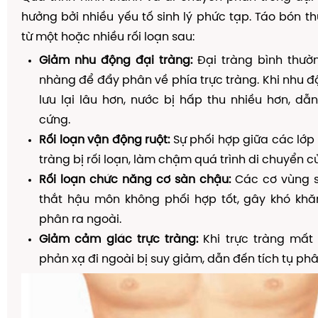
hưởng bởi nhiều yếu tố sinh lý phức tạp. Táo bón t
từ một hoặc nhiều rối loạn sau:
Giảm nhu động đại tràng:
Đại tràng bình thườ
nhàng để đẩy phân về phía trực tràng. Khi nhu 
lưu lại lâu hơn, nước bị hấp thu nhiều hơn, d
cứng.
Rối loạn vận động ruột:
Sự phối hợp giữa các lớp 
tràng bị rối loạn, làm chậm quá trình di chuyển c
Rối loạn chức năng cơ sàn chậu:
Các cơ vùng s
thắt hậu môn không phối hợp tốt, gây khó khăn
phân ra ngoài.
Giảm cảm giác trực tràng:
Khi trực tràng mất
phản xạ đi ngoài bị suy giảm, dẫn đến tích tụ phâ