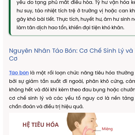
yếu do tạng phủ mất điều hòa. Tỳ hư vận hóa ké
TAM THẤT MẬT ONG
hư suy, táo nhiệt tích trệ ở trường vị hoặc can kh
CAO DÂY THÌA CANH
gây khó bài tiết. Thực tích, huyết hư, âm hư sinh 
DẦU GỘI THẢO DƯỢC
làm tân dịch hao tổn, khiến đại tiện khó khăn.
KIẾN THỨC
Kiến Thức Về Ho
Nguyên Nhân Táo Bón: Cơ Chế Sinh Lý và
Kiến Thức Về Dạ Dày
Cơ
Kiến Thức Về Đại Tràng
Táo bón
là một rối loạn chức năng tiêu hóa thường
Kiến Thức Về Hà Thủ Ô
bởi sự giảm tần suất đi ngoài, phân khô cứng, cả
Kiến Thức Về Tam Thất
không hết và đôi khi kèm theo đau bụng hoặc chướn
cơ chế sinh lý và các yếu tố nguy cơ là nền tản
Kiến Thức Về Tiểu Đường
chẩn đoán và điều trị hiệu quả.
Kiến Thức Về Dầu Gội Thảo Dược
Kiến Thức Về Máy Lọc Không Khí
Nấm Lưỡi