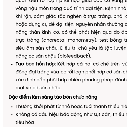
quan đến rối loạn phối hợp giữa các cơ vùng 
vòng hậu môn trong quá trình đại tiện. Bệnh nh
khi rặn, cảm giác tắc nghẽn ở trực tràng, phải 
hoặc dụng cụ để đại tiện. Nguyên nhân thường d
năng thần kinh-cơ, có thể phát hiện qua đo á
trực tràng (anorectal manometry), test bóng t
siêu âm sàn chậu. Điều trị chủ yếu là tập luyệ
năng cơ sàn chậu (biofeedback).
Táo bón hỗn hợp:
Kết hợp cả hai cơ chế trên, 
động đại tràng vừa có rối loạn phối hợp cơ sàn 
xác định cần phối hợp nhiều phương pháp đánh
ruột và cơ sàn chậu.
Đặc điểm lâm sàng táo bón chức năng
Thường khởi phát từ nhỏ hoặc tuổi thanh thiếu ni
Không có dấu hiệu báo động như sụt cân, thiếu
tiêu hóa