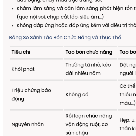
đau bụng, chảy máu trực tràng, sốt
Khám lâm sàng và cận lâm sàng phát hiện tổn t
(qua nội soi, chụp cắt lớp, siêu âm...)
Không đáp ứng hoặc đáp ứng kém với điều trị th
Bảng So Sánh Táo Bón Chức Năng và Thực Thể
Tiêu chí
Táo bón chức năng
Táo bó
Thường từ nhỏ, kéo
Đột ng
Khởi phát
dài nhiều năm
người l
Có thể
Triệu chứng báo
Không có
thiếu 
động
máu...)
Rối loạn chức năng
Hẹp, u
Nguyên nhân
vận động ruột, cơ
thần ki
sàn chậu