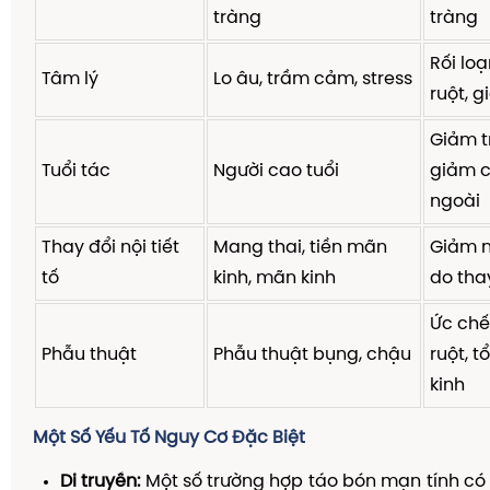
tràng
tràng
Rối lo
Tâm lý
Lo âu, trầm cảm, stress
ruột, 
Giảm t
Tuổi tác
Người cao tuổi
giảm c
ngoài
Thay đổi nội tiết
Mang thai, tiền mãn
Giảm n
tố
kinh, mãn kinh
do tha
Ức chế
Phẫu thuật
Phẫu thuật bụng, chậu
ruột, 
kinh
Một Số Yếu Tố Nguy Cơ Đặc Biệt
Di truyền:
Một số trường hợp táo bón mạn tính có y