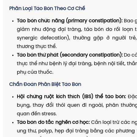
Phân Loại Táo Bón Theo Cơ Chế
Táo bón chức năng (primary constipation):
Bao g
giảm nhu động đại tràng, táo bón do rối loạn 
synergic defecation), thường gặp ở người trẻ
thương thực thể.
Táo bón thứ phát (secondary constipation):
Do cá
thực thể như bệnh lý đại tràng, bệnh nội tiết, thầ
phụ của thuốc.
Chẩn Đoán Phân Biệt Táo Bón
Hội chứng ruột kích thích (IBS) thể táo bón:
Đặc
bụng, thay đổi thói quen đi ngoài, phân thường
quan đến stress.
Táo bón do tắc nghẽn cơ học:
Cần loại trừ các 
ung thư, polyp, hẹp đại tràng bằng các phương