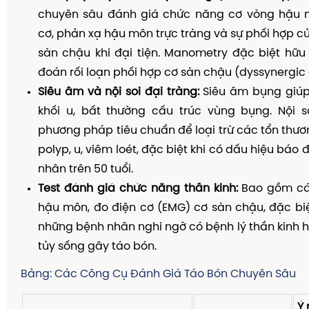
chuyên sâu đánh giá chức năng cơ vòng hậu m
cơ, phản xạ hậu môn trực tràng và sự phối hợp 
sàn chậu khi đại tiện. Manometry đặc biệt hữu
đoán rối loạn phối hợp cơ sàn chậu (dyssynergic 
Siêu âm và nội soi đại tràng:
Siêu âm bụng giúp
khối u, bất thường cấu trúc vùng bụng. Nội so
phương pháp tiêu chuẩn để loại trừ các tổn thươ
polyp, u, viêm loét, đặc biệt khi có dấu hiệu bá
nhân trên 50 tuổi.
Test đánh giá chức năng thần kinh:
Bao gồm các
hậu môn, đo điện cơ (EMG) cơ sàn chậu, đặc bi
những bệnh nhân nghi ngờ có bệnh lý thần kinh 
tủy sống gây táo bón.
Bảng: Các Công Cụ Đánh Giá Táo Bón Chuyên Sâu
Ý