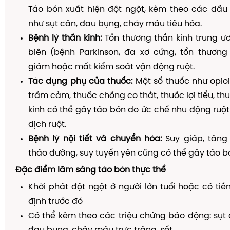
Táo bón xuất hiện đột ngột, kèm theo các dấu
như sụt cân, đau bụng, chảy máu tiêu hóa.
Bệnh lý thần kinh:
Tổn thương thần kinh trung ư
biên (bệnh Parkinson, đa xơ cứng, tổn thương
giảm hoặc mất kiểm soát vận động ruột.
Tác dụng phụ của thuốc:
Một số thuốc như opio
trầm cảm, thuốc chống co thắt, thuốc lợi tiểu, t
kinh có thể gây táo bón do ức chế nhu động ruột
dịch ruột.
Bệnh lý nội tiết và chuyển hóa:
Suy giáp, tăng 
tháo đường, suy tuyến yên cũng có thể gây táo bó
Đặc điểm lâm sàng táo bón thực thể
Khởi phát đột ngột ở người lớn tuổi hoặc có tiề
định trước đó
Có thể kèm theo các triệu chứng báo động: sụt 