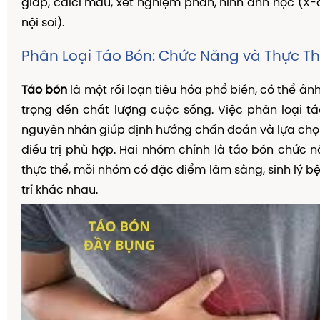
giáp, calci máu, xét nghiệm phân, hình ảnh học (X-
nội soi).
Phân Loại Táo Bón: Chức Năng và Thực T
Táo bón
là một rối loạn tiêu hóa phổ biến, có thể ả
trọng đến chất lượng cuộc sống. Việc phân loại t
nguyên nhân giúp định hướng chẩn đoán và lựa ch
điều trị phù hợp. Hai nhóm chính là táo bón chức 
thực thể, mỗi nhóm có đặc điểm lâm sàng, sinh lý b
trí khác nhau.