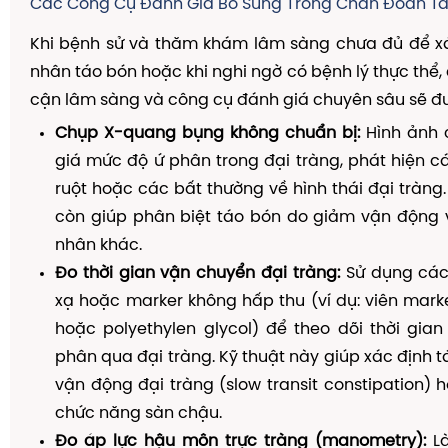
Các Công Cụ Đánh Giá Bổ Sung Trong Chẩn Đoán T
Khi bệnh sử và thăm khám lâm sàng chưa đủ để x
nhân táo bón hoặc khi nghi ngờ có bệnh lý thực thể,
cận lâm sàng và công cụ đánh giá chuyên sâu sẽ đư
Chụp X-quang bụng không chuẩn bị:
Hình ảnh 
giá mức độ ứ phân trong đại tràng, phát hiện c
ruột hoặc các bất thường về hình thái đại tràn
còn giúp phân biệt táo bón do giảm vận động 
nhân khác.
Đo thời gian vận chuyển đại tràng:
Sử dụng các
xạ hoặc marker không hấp thu (ví dụ: viên mar
hoặc polyethylen glycol) để theo dõi thời gia
phân qua đại tràng. Kỹ thuật này giúp xác định 
vận động đại tràng (slow transit constipation) h
chức năng sàn chậu.
Đo áp lực hậu môn trực tràng (manometry):
Là