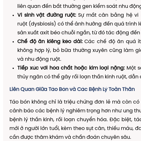
liên quan đến bất thường gen kiểm soát nhu động
Vi sinh vật đường ruột:
Sự mất cân bằng hệ vi 
ruột (dysbiosis) có thể ảnh hưởng đến quá trình 
sản xuất axit béo chuỗi ngắn, từ đó tác động đến
Chế độ ăn kiêng kéo dài:
Các chế độ ăn quá ít 
không hợp lý, bỏ bữa thường xuyên cũng làm g
và nhu động ruột.
Tiếp xúc với hóa chất hoặc kim loại nặng:
Một số
thủy ngân có thể gây rối loạn thần kinh ruột, dẫn
Liên Quan Giữa Táo Bón và Các Bệnh Lý Toàn Thân
Táo bón không chỉ là triệu chứng đơn lẻ mà còn có 
cảnh báo các bệnh lý nghiêm trọng hơn như ung thư 
bệnh lý thần kinh, rối loạn chuyển hóa. Đặc biệt, t
mới ở người lớn tuổi, kèm theo sụt cân, thiếu máu, 
cần được thăm khám và chẩn đoán chuyên sâu.