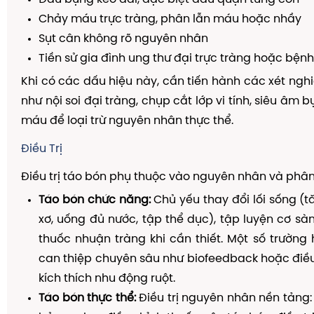
Chảy máu trực tràng, phân lẫn máu hoặc nhầy
Sụt cân không rõ nguyên nhân
Tiền sử gia đình ung thư đại trực tràng hoặc bệnh
Khi có các dấu hiệu này, cần tiến hành các xét ng
như nội soi đại tràng, chụp cắt lớp vi tính, siêu âm 
máu để loại trừ nguyên nhân thực thể.
Điều Trị
Điều trị táo bón phụ thuộc vào nguyên nhân và phân 
Táo bón chức năng:
Chủ yếu thay đổi lối sống (
xơ, uống đủ nước, tập thể dục), tập luyện cơ sà
thuốc nhuận tràng khi cần thiết. Một số trường
can thiệp chuyên sâu như biofeedback hoặc điều
kích thích nhu động ruột.
Táo bón thực thể:
Điều trị nguyên nhân nền tảng: