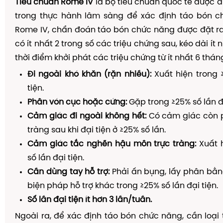
Tiêu chuẩn Rome IV
là bộ tiêu chuẩn quốc tế được á
trong thực hành lâm sàng để xác định táo bón c
Rome IV, chẩn đoán táo bón chức năng được đặt r
có ít nhất 2 trong số các triệu chứng sau, kéo dài ít 
thời điểm khởi phát các triệu chứng từ ít nhất 6 thán
Đi ngoài khó khăn (rặn nhiều):
Xuất hiện trong 
tiện.
Phân vón cục hoặc cứng:
Gặp trong ≥25% số lần đạ
Cảm giác đi ngoài không hết:
Có cảm giác còn p
tràng sau khi đại tiện ở ≥25% số lần.
Cảm giác tắc nghẽn hậu môn trực tràng:
Xuất h
số lần đại tiện.
Cần dùng tay hỗ trợ:
Phải ấn bụng, lấy phân bằn
biện pháp hỗ trợ khác trong ≥25% số lần đại tiện.
Số lần đại tiện ít hơn 3 lần/tuần.
Ngoài ra, để xác định táo bón chức năng, cần loại