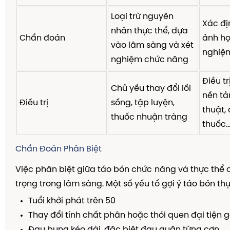
Loại trừ nguyên
Xác đị
nhân thực thể, dựa
Chẩn đoán
ảnh học
vào lâm sàng và xét
nghiệm
nghiệm chức năng
Điều t
Chủ yếu thay đổi lối
nền tả
Điều trị
sống, tập luyện,
thuật,
thuốc nhuận tràng
thuốc..
Chẩn Đoán Phân Biệt
Việc phân biệt giữa táo bón chức năng và thực thể 
trọng trong lâm sàng. Một số yếu tố gợi ý táo bón thự
Tuổi khởi phát trên 50
Thay đổi tính chất phân hoặc thói quen đại tiện 
Đau bụng kéo dài, đặc biệt đau quặn từng cơn