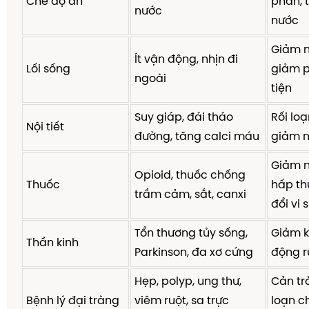
Chế độ ăn
phân, 
nước
nước
Giảm n
Ít vận động, nhịn đi
Lối sống
giảm p
ngoài
tiện
Suy giáp, đái tháo
Rối lo
Nội tiết
đường, tăng calci máu
giảm n
Giảm n
Opioid, thuốc chống
Thuốc
hấp th
trầm cảm, sắt, canxi
đổi vi 
Tổn thương tủy sống,
Giảm k
Thần kinh
Parkinson, đa xơ cứng
động r
Hẹp, polyp, ung thư,
Cản trở
Bệnh lý đại tràng
viêm ruột, sa trực
loạn c