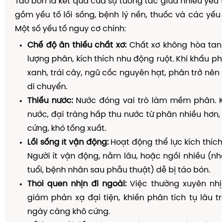
Táo bón là kết quả của sự tương tác giữa nhiều yếu 
gồm yếu tố lối sống, bệnh lý nền, thuốc và các yếu 
Một số yếu tố nguy cơ chính:
Chế độ ăn thiếu chất xơ:
Chất xơ không hòa tan 
lượng phân, kích thích nhu động ruột. Khi khẩu p
xanh, trái cây, ngũ cốc nguyên hạt, phân trở nên
di chuyển.
Thiếu nước:
Nước đóng vai trò làm mềm phân. Kh
nước, đại tràng hấp thu nước từ phân nhiều hơn,
cứng, khó tống xuất.
Lối sống ít vận động:
Hoạt động thể lực kích thích
Người ít vận động, nằm lâu, hoặc ngồi nhiều (nh
tuổi, bệnh nhân sau phẫu thuật) dễ bị táo bón.
Thói quen nhịn đi ngoài:
Việc thường xuyên nhị
giảm phản xạ đại tiện, khiến phân tích tụ lâu tr
ngày càng khô cứng.