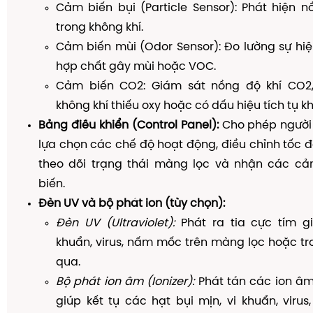
Cảm biến bụi (Particle Sensor): Phát hiện 
trong không khí.
Cảm biến mùi (Odor Sensor): Đo lường sự hi
hợp chất gây mùi hoặc VOC.
Cảm biến CO2: Giám sát nồng độ khí CO2,
không khí thiếu oxy hoặc có dấu hiệu tích tụ kh
Bảng điều khiển (Control Panel):
Cho phép người 
lựa chọn các chế độ hoạt động, điều chỉnh tốc độ
theo dõi trạng thái màng lọc và nhận các c
biến.
Đèn UV và bộ phát ion (tùy chọn):
Đèn UV (Ultraviolet):
Phát ra tia cực tím gi
khuẩn, virus, nấm mốc trên màng lọc hoặc tro
qua.
Bộ phát ion âm (Ionizer):
Phát tán các ion âm
giúp kết tụ các hạt bụi mịn, vi khuẩn, virus