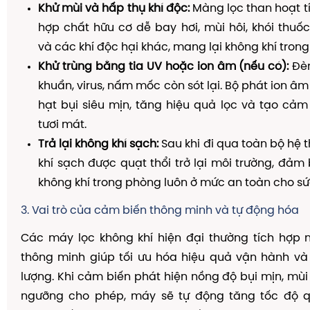
Khử mùi và hấp thụ khí độc:
Màng lọc than hoạt t
hợp chất hữu cơ dễ bay hơi, mùi hôi, khói thuố
và các khí độc hại khác, mang lại không khí trong 
Khử trùng bằng tia UV hoặc ion âm (nếu có):
Đèn
khuẩn, virus, nấm mốc còn sót lại. Bộ phát ion âm
hạt bụi siêu mịn, tăng hiệu quả lọc và tạo cảm
tươi mát.
Trả lại không khí sạch:
Sau khi đi qua toàn bộ hệ 
khí sạch được quạt thổi trở lại môi trường, đảm
không khí trong phòng luôn ở mức an toàn cho sứ
3. Vai trò của cảm biến thông minh và tự động hóa
Các máy lọc không khí hiện đại thường tích hợp 
thông minh giúp tối ưu hóa hiệu quả vận hành và
lượng. Khi cảm biến phát hiện nồng độ bụi mịn, mù
ngưỡng cho phép, máy sẽ tự động tăng tốc độ 