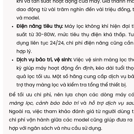
khí và tần suất hoạt động của máy. Giá thành mà
dao động từ vài trăm nghìn đến vài triệu đồng, 
và model.
Điện năng tiêu thụ:
Máy lọc không khí hiện đại 
suất từ 30-80W, mức tiêu thụ điện khá thấp. Tu
dụng liên tục 24/24, chi phí điện năng cũng cần
hợp lý.
Dịch vụ bảo trì, vệ sinh:
Việc vệ sinh màng lọc thô
kỳ giúp máy hoạt động ổn định, kéo dài tuổi thọ 
quả lọc tối ưu. Một số hãng cung cấp dịch vụ bảo
trợ thay màng lọc và kiểm tra tổng thể thiết bị.
Để tối ưu chi phí, nên lựa chọn các dòng máy c
màng lọc
,
cảnh báo bảo trì
và
hỗ trợ dịch vụ sa
Ngoài ra, việc tham khảo đánh giá từ người dùng t
chi phí vận hành giữa các model cũng giúp đưa ra
hợp với ngân sách và nhu cầu sử dụng.