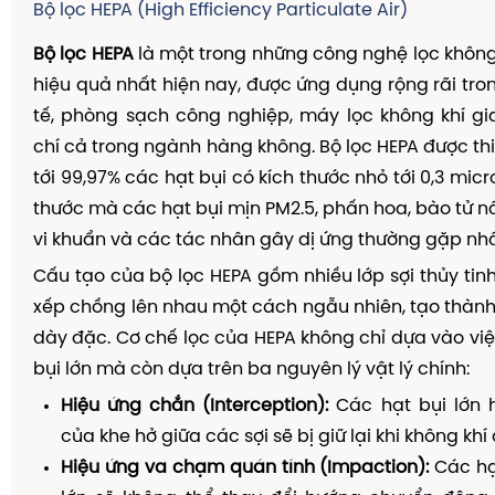
Bộ lọc HEPA (High Efficiency Particulate Air)
Bộ lọc HEPA
là một trong những công nghệ lọc không k
hiệu quả nhất hiện nay, được ứng dụng rộng rãi tron
tế, phòng sạch công nghiệp, máy lọc không khí g
chí cả trong ngành hàng không. Bộ lọc HEPA được thi
tới 99,97% các hạt bụi có kích thước nhỏ tới 0,3 micr
thước mà các hạt bụi mịn PM2.5, phấn hoa, bào tử 
vi khuẩn và các tác nhân gây dị ứng thường gặp nhấ
Cấu tạo của bộ lọc HEPA gồm nhiều lớp sợi thủy tinh
xếp chồng lên nhau một cách ngẫu nhiên, tạo thàn
dày đặc. Cơ chế lọc của HEPA không chỉ dựa vào vi
bụi lớn mà còn dựa trên ba nguyên lý vật lý chính:
Hiệu ứng chắn (Interception):
Các hạt bụi lớn 
của khe hở giữa các sợi sẽ bị giữ lại khi không khí 
Hiệu ứng va chạm quán tính (Impaction):
Các hạ