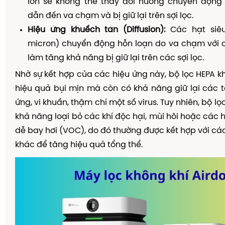
lớn sẽ không thể thay đổi hướng chuyển động t
dẫn đến va chạm và bị giữ lại trên sợi lọc.
Hiệu ứng khuếch tán (Diffusion):
Các hạt siêu
micron) chuyển động hỗn loạn do va chạm với c
làm tăng khả năng bị giữ lại trên các sợi lọc.
Nhờ sự kết hợp của các hiệu ứng này, bộ lọc HEPA kh
hiệu quả bụi mịn mà còn có khả năng giữ lại các 
ứng, vi khuẩn, thậm chí một số virus. Tuy nhiên, bộ l
khả năng loại bỏ các khí độc hại, mùi hôi hoặc các 
dễ bay hơi (VOC), do đó thường được kết hợp với cá
khác để tăng hiệu quả tổng thể.