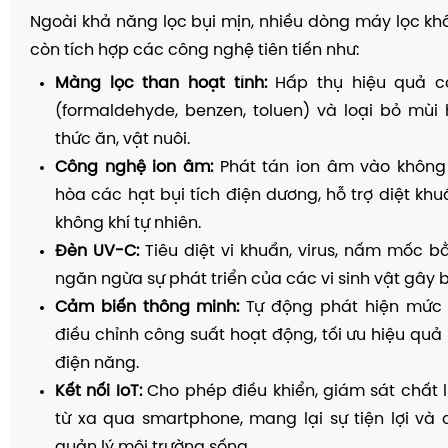
Ngoài khả năng lọc bụi mịn, nhiều dòng máy lọc khô
còn tích hợp các công nghệ tiên tiến như:
Màng lọc than hoạt tính:
Hấp thụ hiệu quả cá
(formaldehyde, benzen, toluen) và loại bỏ mùi h
thức ăn, vật nuôi.
Công nghệ ion âm:
Phát tán ion âm vào không 
hòa các hạt bụi tích điện dương, hỗ trợ diệt kh
không khí tự nhiên.
Đèn UV-C:
Tiêu diệt vi khuẩn, virus, nấm mốc bằ
ngăn ngừa sự phát triển của các vi sinh vật gây 
Cảm biến thông minh:
Tự động phát hiện mức 
điều chỉnh công suất hoạt động, tối ưu hiệu quả 
điện năng.
Kết nối IoT:
Cho phép điều khiển, giám sát chất 
từ xa qua smartphone, mang lại sự tiện lợi và
quản lý môi trường sống.