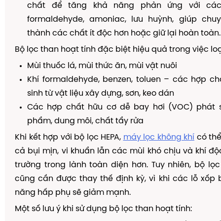
chất để tăng khả năng phản ứng với các
formaldehyde, amoniac, lưu huỳnh, giúp ch
thành các chất ít độc hơn hoặc giữ lại hoàn toàn.
Bộ lọc than hoạt tính đặc biệt hiệu quả trong việc loạ
Mùi thuốc lá, mùi thức ăn, mùi vật nuôi
Khí formaldehyde, benzen, toluen – các hợp ch
sinh từ vật liệu xây dựng, sơn, keo dán
Các hợp chất hữu cơ dễ bay hơi (VOC) phát 
phẩm, dung môi, chất tẩy rửa
Khi kết hợp với bộ lọc HEPA,
máy lọc không khí
có thể
cả bụi mịn, vi khuẩn lẫn các mùi khó chịu và khí độ
trường trong lành toàn diện hơn. Tuy nhiên, bộ lọc
cũng cần được thay thế định kỳ, vì khi các lỗ xốp 
năng hấp phụ sẽ giảm mạnh.
Một số lưu ý khi sử dụng bộ lọc than hoạt tính: