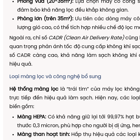
Phòng vừa (20-35m²):
Lựa chọn máy có công su
đảm bảo khả năng lọc đều khắp không gian.
Phòng lớn (trên 35m²):
Ưu tiên các dòng máy côn
lượng gió cao, có thể tích hợp nhiều chế độ lọc 
Ngoài ra, chỉ số
CADR (Clean Air Delivery Rate)
cũng 
quan trọng phản ánh tốc độ cung cấp không khí sạ
số CADR càng cao, khả năng làm sạch không khí
hiệu quả.
Loại màng lọc và công nghệ bổ sung
Hệ thống màng lọc
là “trái tim” của máy lọc không 
trực tiếp đến hiệu quả làm sạch. Hiện nay, các lo
biến gồm:
Màng HEPA:
Có khả năng giữ lại tới 99,97% hạt b
thước 0,3 micron, phù hợp cho người bị dị ứng, he
Màng than hoạt tính:
Hấp thụ hiệu quả các loại k