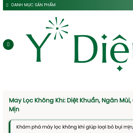
DANH MỤC SẢN PHẨM
SẢN PHẨM SIRO HO Y DIỆU
SẢN PHẨM HỖ TRỢ DẠ DÀY Y DIỆU
SẢN PHẨM ĐẠI TRÀNG TÁO BÓN Y DIỆU
SẢN PHẨM HÀ THỦ Ô
SẢN PHẨM TAM THẤT Y DIỆU
SẢN PHẨM CAO DÂY THÌA CANH Y DIỆU
SẢN PHẨM DẦU GỘI THẢO DƯỢC Y DIỆU
TRANG CHỦ
SIRO HO
Máy Lọc Không Khí: Diệt Khuẩn, Ngăn Mùi,
CAO DẠ CẨM
Mịn
SIRO TÁO BÓN
Khám phá máy lọc không khí giúp loại bỏ bụi mịn,
HÀ THỦ Ô