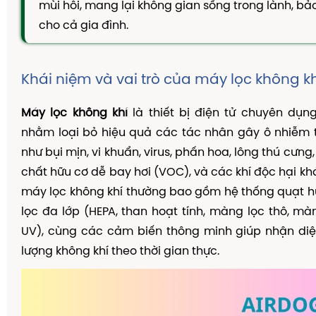
mùi hôi, mang lại không gian sống trong lành, bả
TAM THẤT MẬT ONG
cho cả gia đình.
CAO DÂY THÌA CANH
DẦU GỘI THẢO DƯỢC
Khái niệm và vai trò của máy lọc không kh
KIẾN THỨC
Kiến Thức Về Ho
Máy lọc không khí
là thiết bị điện tử chuyên dụng
nhằm loại bỏ hiệu quả các tác nhân gây ô nhiễm 
Kiến Thức Về Dạ Dày
như bụi mịn, vi khuẩn, virus, phấn hoa, lông thú cưng,
Kiến Thức Về Đại Tràng
chất hữu cơ dễ bay hơi (VOC), và các khí độc hại kh
Kiến Thức Về Hà Thủ Ô
máy lọc không khí thường bao gồm hệ thống quạt hú
Kiến Thức Về Tam Thất
lọc đa lớp (HEPA, than hoạt tính, màng lọc thô, mà
UV), cùng các cảm biến thông minh giúp nhận diệ
Kiến Thức Về Tiểu Đường
lượng không khí theo thời gian thực.
Kiến Thức Về Dầu Gội Thảo Dược
Kiến Thức Về Máy Lọc Không Khí
Nấm Lưỡi