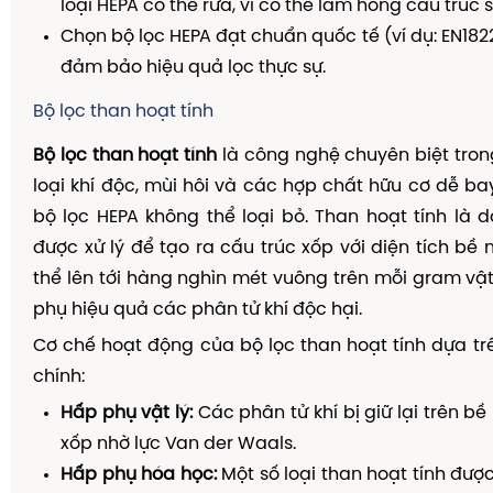
loại HEPA có thể rửa, vì có thể làm hỏng cấu trúc sợ
Chọn bộ lọc HEPA đạt chuẩn quốc tế (ví dụ: EN182
đảm bảo hiệu quả lọc thực sự.
Bộ lọc than hoạt tính
Bộ lọc than hoạt tính
là công nghệ chuyên biệt trong
loại khí độc, mùi hôi và các hợp chất hữu cơ dễ b
bộ lọc HEPA không thể loại bỏ. Than hoạt tính là
được xử lý để tạo ra cấu trúc xốp với diện tích bề 
thể lên tới hàng nghìn mét vuông trên mỗi gram vật 
phụ hiệu quả các phân tử khí độc hại.
Cơ chế hoạt động của bộ lọc than hoạt tính dựa trê
chính:
Hấp phụ vật lý:
Các phân tử khí bị giữ lại trên b
xốp nhờ lực Van der Waals.
Hấp phụ hóa học:
Một số loại than hoạt tính đư