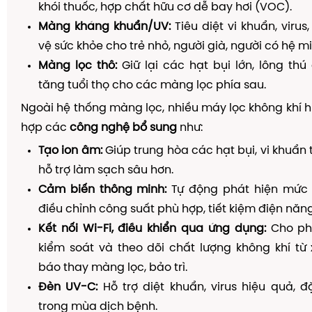
khói thuốc, hợp chất hữu cơ dễ bay hơi (VOC).
Màng kháng khuẩn/UV:
Tiêu diệt vi khuẩn, viru
vệ sức khỏe cho trẻ nhỏ, người già, người có hệ m
Màng lọc thô:
Giữ lại các hạt bụi lớn, lông thú 
tăng tuổi thọ cho các màng lọc phía sau.
Ngoài hệ thống màng lọc, nhiều máy lọc không khí hi
hợp các
công nghệ bổ sung
như:
Tạo ion âm:
Giúp trung hòa các hạt bụi, vi khuẩn 
hỗ trợ làm sạch sâu hơn.
Cảm biến thông minh:
Tự động phát hiện mức 
điều chỉnh công suất phù hợp, tiết kiệm điện năng
Kết nối Wi-Fi, điều khiển qua ứng dụng:
Cho ph
kiểm soát và theo dõi chất lượng không khí từ
báo thay màng lọc, bảo trì.
Đèn UV-C:
Hỗ trợ diệt khuẩn, virus hiệu quả, đ
trong mùa dịch bệnh.