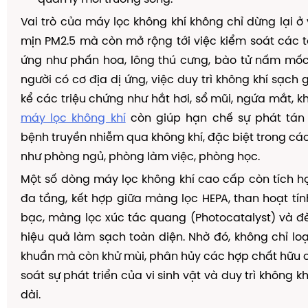
Vai trò của máy lọc không khí không chỉ dừng lại ở 
mịn PM2.5 mà còn mở rộng tới việc kiểm soát các 
ứng như phấn hoa, lông thú cưng, bào tử nấm mốc
người có cơ địa dị ứng, việc duy trì không khí sạch
kể các triệu chứng như hắt hơi, sổ mũi, ngứa mắt, kh
máy lọc không khí
còn giúp hạn chế sự phát tá
bệnh truyền nhiễm qua không khí, đặc biệt trong các
như phòng ngủ, phòng làm việc, phòng học.
Một số dòng máy lọc không khí cao cấp còn tích h
đa tầng, kết hợp giữa màng lọc HEPA, than hoạt tín
bạc, màng lọc xúc tác quang (Photocatalyst) và đ
hiệu quả làm sạch toàn diện. Nhờ đó, không chỉ loại
khuẩn mà còn khử mùi, phân hủy các hợp chất hữu c
soát sự phát triển của vi sinh vật và duy trì không kh
dài.