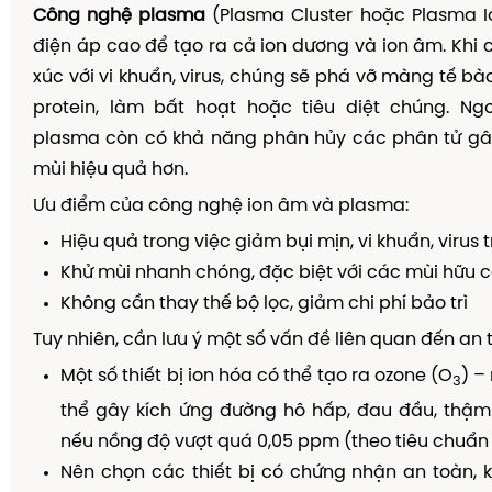
Công nghệ plasma
(Plasma Cluster hoặc Plasma I
điện áp cao để tạo ra cả ion dương và ion âm. Khi c
xúc với vi khuẩn, virus, chúng sẽ phá vỡ màng tế bà
protein, làm bất hoạt hoặc tiêu diệt chúng. Ngo
plasma còn có khả năng phân hủy các phân tử gây
mùi hiệu quả hơn.
Ưu điểm của công nghệ ion âm và plasma:
Hiệu quả trong việc giảm bụi mịn, vi khuẩn, virus 
Khử mùi nhanh chóng, đặc biệt với các mùi hữu 
Không cần thay thế bộ lọc, giảm chi phí bảo trì
Tuy nhiên, cần lưu ý một số vấn đề liên quan đến an 
Một số thiết bị ion hóa có thể tạo ra ozone (O
) –
3
thể gây kích ứng đường hô hấp, đau đầu, thậm
nếu nồng độ vượt quá 0,05 ppm (theo tiêu chuẩn 
Nên chọn các thiết bị có chứng nhận an toàn, 