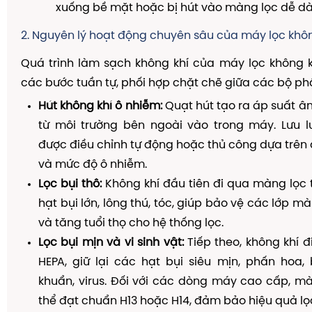
xuống bề mặt hoặc bị hút vào màng lọc dễ d
2. Nguyên lý hoạt động chuyên sâu của máy lọc khôn
Quá trình làm sạch không khí của máy lọc không k
các bước tuần tự, phối hợp chặt chẽ giữa các bộ ph
Hút không khí ô nhiễm:
Quạt hút tạo ra áp suất âm
từ môi trường bên ngoài vào trong máy. Lưu l
được điều chỉnh tự động hoặc thủ công dựa trên 
và mức độ ô nhiễm.
Lọc bụi thô:
Không khí đầu tiên đi qua màng lọc t
hạt bụi lớn, lông thú, tóc, giúp bảo vệ các lớp m
và tăng tuổi thọ cho hệ thống lọc.
Lọc bụi mịn và vi sinh vật:
Tiếp theo, không khí 
HEPA, giữ lại các hạt bụi siêu mịn, phấn hoa,
khuẩn, virus. Đối với các dòng máy cao cấp, m
thể đạt chuẩn H13 hoặc H14, đảm bảo hiệu quả lọc