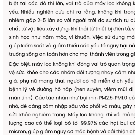
biệt tại các đô thị lớn, vai trò của máy lọc không k
yếu. Nhiều nghiên cứu chỉ ra rằng, không khí tro
nhiễm gấp 2-5 lần so với ngoài trời do sự tích tụ c
chất từ vật liệu xây dựng, khí thải từ thiết bị điện tử
sinh học như nấm mốc, vi khuẩn. Việc sử dụng má
giúp kiểm soát và giảm thiểu các yếu tố nguy hại nà
trường sống an toàn hơn cho mọi thành viên trong gi
Đặc biệt, máy lọc không khí đóng vai trò quan trọng
vệ sức khỏe cho các nhóm đối tượng nhạy cảm như
già, phụ nữ mang thai, người có hệ miễn dịch yế
bệnh lý về đường hô hấp (hen suyễn, viêm mũi dị
mãn tính). Các tác nhân như bụi mịn PM2.5, PM1.0 có
nhỏ, dễ dàng xâm nhập sâu vào phổi và máu, gây 
sức khỏe nghiêm trọng. Máy lọc không khí với màn
lượng cao có thể loại bỏ tới 99,97% các hạt bụi có
micron, giúp giảm nguy cơ mắc bệnh và cải thiện ch