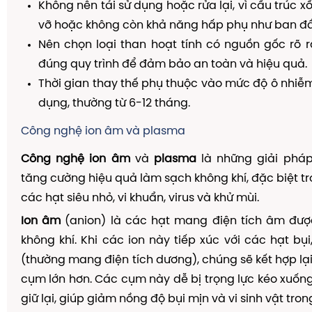
Không nên tái sử dụng hoặc rửa lại, vì cấu trúc x
vỡ hoặc không còn khả năng hấp phụ như ban đầ
Nên chọn loại than hoạt tính có nguồn gốc rõ r
đúng quy trình để đảm bảo an toàn và hiệu quả.
Thời gian thay thế phụ thuộc vào mức độ ô nhiễm
dụng, thường từ 6-12 tháng.
Công nghệ ion âm và plasma
Công nghệ ion âm
và
plasma
là những giải pháp
tăng cường hiệu quả làm sạch không khí, đặc biệt tr
các hạt siêu nhỏ, vi khuẩn, virus và khử mùi.
Ion âm
(anion) là các hạt mang điện tích âm đượ
không khí. Khi các ion này tiếp xúc với các hạt bụi,
(thường mang điện tích dương), chúng sẽ kết hợp lại
cụm lớn hơn. Các cụm này dễ bị trọng lực kéo xuống
giữ lại, giúp giảm nồng độ bụi mịn và vi sinh vật tron