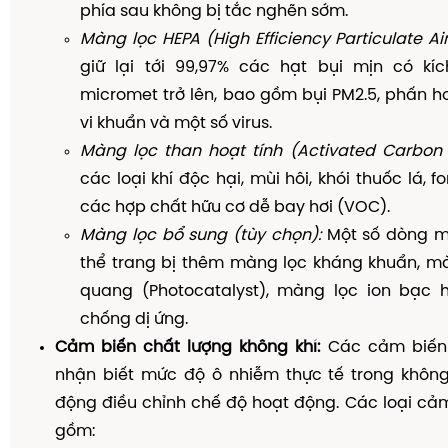
phía sau không bị tắc nghẽn sớm.
Màng lọc HEPA (High Efficiency Particulate Air
giữ lại tới 99,97% các hạt bụi mịn có kíc
micromet trở lên, bao gồm bụi PM2.5, phấn h
vi khuẩn và một số virus.
Màng lọc than hoạt tính (Activated Carbon Fi
các loại khí độc hại, mùi hôi, khói thuốc lá,
các hợp chất hữu cơ dễ bay hơi (VOC).
Màng lọc bổ sung (tùy chọn):
Một số dòng m
thể trang bị thêm màng lọc kháng khuẩn, mà
quang (Photocatalyst), màng lọc ion bạc
chống dị ứng.
Cảm biến chất lượng không khí:
Các cảm biến
nhận biết mức độ ô nhiễm thực tế trong không 
động điều chỉnh chế độ hoạt động. Các loại cả
gồm: