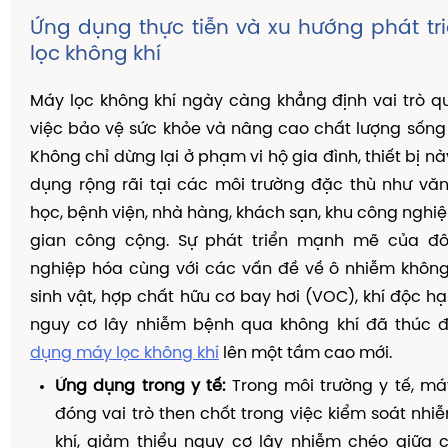
Ứng dụng thực tiễn và xu hướng phát t
lọc không khí
Máy lọc không khí ngày càng khẳng định vai trò q
việc bảo vệ sức khỏe và nâng cao chất lượng sống
Không chỉ dừng lại ở phạm vi hộ gia đình, thiết bị 
dụng rộng rãi tại các môi trường đặc thù như vă
học, bệnh viện, nhà hàng, khách sạn, khu công nghi
gian công cộng. Sự phát triển mạnh mẽ của đô
nghiệp hóa cùng với các vấn đề về ô nhiễm không k
sinh vật, hợp chất hữu cơ bay hơi (VOC), khí độc hạ
nguy cơ lây nhiễm bệnh qua không khí đã thúc
dụng máy lọc không khí
lên một tầm cao mới.
Ứng dụng trong y tế:
Trong môi trường y tế, má
đóng vai trò then chốt trong việc kiểm soát nh
khí, giảm thiểu nguy cơ lây nhiễm chéo giữa 