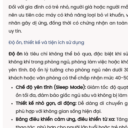
Đối với gia đình có trẻ nhỏ, người già hoặc người m
nên ưu tiên các máy có khả năng loại bỏ vi khuẩn, v
nhân gây dị ứng, đồng thời có chứng nhận an toàn
uy tín.
Độ ồn, thiết kế và tiện ích sử dụng
Độ ồn
là tiêu chí không thể bỏ qua, đặc biệt khi 
không khí trong phòng ngủ, phòng làm việc hoặc kh
yên tĩnh. Độ ồn lý tưởng cho phòng ngủ nên dưới 
khách hoặc văn phòng có thể chấp nhận mức 40-5
Chế độ yên tĩnh (Sleep Mode):
Giảm tốc độ quạt,
ồn tối đa, đảm bảo giấc ngủ sâu và không bị làm 
Thiết kế nhỏ gọn, di động:
Dễ dàng di chuyển g
phù hợp với không gian sống hiện đại.
Bảng điều khiển cảm ứng, điều khiển từ xa:
Tăng t
thao tác, phù hợp cho người lớn tuổi hoặc trẻ nhỏ