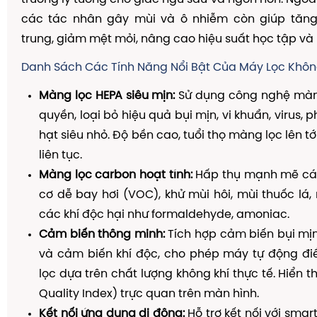
các tác nhân gây mùi và ô nhiễm còn giúp tăn
trung, giảm mệt mỏi, nâng cao hiệu suất học tập và 
Danh Sách Các Tính Năng Nổi Bật Của Máy Lọc Khô
Màng lọc HEPA siêu mịn:
Sử dụng công nghệ màn
quyền, loại bỏ hiệu quả bụi mịn, vi khuẩn, virus,
hạt siêu nhỏ. Độ bền cao, tuổi thọ màng lọc lên t
liên tục.
Màng lọc carbon hoạt tính:
Hấp thụ mạnh mẽ cá
cơ dễ bay hơi (VOC), khử mùi hôi, mùi thuốc lá,
các khí độc hại như formaldehyde, amoniac.
Cảm biến thông minh:
Tích hợp cảm biến bụi mị
và cảm biến khí độc, cho phép máy tự động điề
lọc dựa trên chất lượng không khí thực tế. Hiển thị
Quality Index) trực quan trên màn hình.
Kết nối ứng dụng di động:
Hỗ trợ kết nối với sma