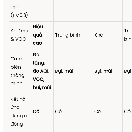
mịn
(PM0.3)
Hiệu
Khử mùi
Tr
quả
Trung bình
Khá
& VOC
bìn
cao
Đa
Cảm
tầng,
biến
đo AQI,
Bụi, mùi
Bụi, mùi
Bụi
thông
VOC,
minh
bụi, mùi
Kết nối
ứng
Có
Có
Có
Có
dụng di
động