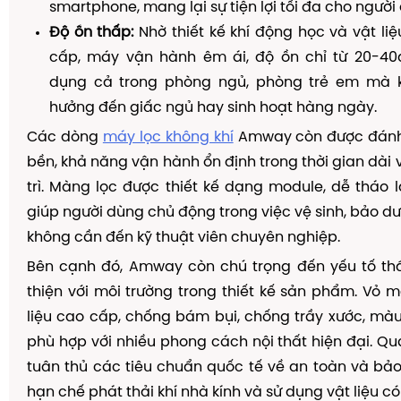
smartphone, mang lại sự tiện lợi tối đa cho người
Độ ồn thấp:
Nhờ thiết kế khí động học và vật l
cấp, máy vận hành êm ái, độ ồn chỉ từ 20-40
dụng cả trong phòng ngủ, phòng trẻ em mà 
hưởng đến giấc ngủ hay sinh hoạt hàng ngày.
Các dòng
máy lọc không khí
Amway còn được đánh
bền, khả năng vận hành ổn định trong thời gian dài
trì. Màng lọc được thiết kế dạng module, dễ tháo l
giúp người dùng chủ động trong việc vệ sinh, bảo d
không cần đến kỹ thuật viên chuyên nghiệp.
Bên cạnh đó, Amway còn chú trọng đến yếu tố t
thiện với môi trường trong thiết kế sản phẩm. Vỏ 
liệu cao cấp, chống bám bụi, chống trầy xước, mà
phù hợp với nhiều phong cách nội thất hiện đại. Quá
tuân thủ các tiêu chuẩn quốc tế về an toàn và bảo
hạn chế phát thải khí nhà kính và sử dụng vật liệu có 