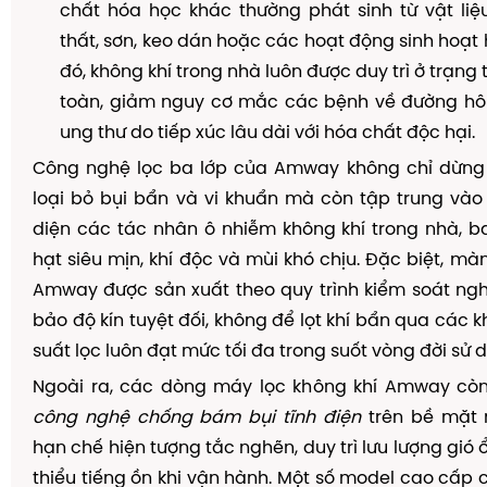
chất hóa học khác thường phát sinh từ vật liệ
thất, sơn, keo dán hoặc các hoạt động sinh hoạt
đó, không khí trong nhà luôn được duy trì ở trạng t
toàn, giảm nguy cơ mắc các bệnh về đường hô 
ung thư do tiếp xúc lâu dài với hóa chất độc hại.
Công nghệ lọc ba lớp của Amway không chỉ dừng 
loại bỏ bụi bẩn và vi khuẩn mà còn tập trung vào 
diện các tác nhân ô nhiễm không khí trong nhà, 
hạt siêu mịn, khí độc và mùi khó chịu. Đặc biệt, mà
Amway được sản xuất theo quy trình kiểm soát ng
bảo độ kín tuyệt đối, không để lọt khí bẩn qua các k
suất lọc luôn đạt mức tối đa trong suốt vòng đời sử 
Ngoài ra, các dòng máy lọc không khí Amway còn
công nghệ chống bám bụi tĩnh điện
trên bề mặt 
hạn chế hiện tượng tắc nghẽn, duy trì lưu lượng gió
thiểu tiếng ồn khi vận hành. Một số model cao cấp c