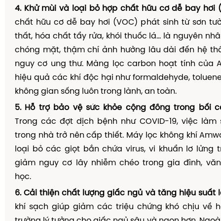
4. Khử mùi và loại bỏ hợp chất hữu cơ dễ bay hơi 
chất hữu cơ dễ bay hơi (VOC) phát sinh từ sơn tườn
thất, hóa chất tẩy rửa, khói thuốc lá… là nguyên nh
chóng mặt, thậm chí ảnh hưởng lâu dài đến hệ th
nguy cơ ung thư. Màng lọc carbon hoạt tính của
hiệu quả các khí độc hại như formaldehyde, toluene
không gian sống luôn trong lành, an toàn.
5. Hỗ trợ bảo vệ sức khỏe cộng đồng trong bối c
Trong các đợt dịch bệnh như COVID-19, việc làm 
trong nhà trở nên cấp thiết. Máy lọc không khí Am
loại bỏ các giọt bắn chứa virus, vi khuẩn lơ lửng t
giảm nguy cơ lây nhiễm chéo trong gia đình, văn
học.
6. Cải thiện chất lượng giấc ngủ và tăng hiệu suất 
khí sạch giúp giảm các triệu chứng khó chịu về 
trường lý tưởng cho giấc ngủ sâu và ngon hơn. Ngoài 