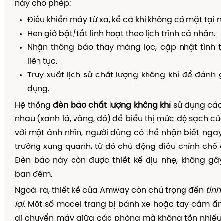
này cho phép:
Điều khiển máy từ xa, kể cả khi không có mặt tại 
Hẹn giờ bật/tắt linh hoạt theo lịch trình cá nhân.
Nhận thông báo thay màng lọc, cập nhật tình t
liên tục.
Truy xuất lịch sử chất lượng không khí để đánh 
dụng.
Hệ thống
đèn báo chất lượng không khí
sử dụng cá
nhau (xanh lá, vàng, đỏ) để biểu thị mức độ sạch củ
với một ánh nhìn, người dùng có thể nhận biết ngay
trường xung quanh, từ đó chủ động điều chỉnh chế 
Đèn báo này còn được thiết kế dịu nhẹ, không gâ
ban đêm.
Ngoài ra, thiết kế của Amway còn chú trọng đến
tính
lợi
. Một số model trang bị bánh xe hoặc tay cầm ẩ
di chuyển máy giữa các phòng mà không tốn nhiều