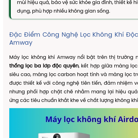
mùi hiệu quả, bảo vệ sức khỏe gia đình, thiết kế hi
TAM THẤT MẬT ONG
dụng, phù hợp nhiều không gian sống.
CAO DÂY THÌA CANH
DẦU GỘI THẢO DƯỢC
Đặc Điểm Công Nghệ Lọc Không Khí Độ
KIẾN THỨC
Amway
Kiến Thức Về Ho
Máy lọc không khí Amway nổi bật trên thị trường 
Kiến Thức Về Dạ Dày
thống lọc ba lớp độc quyền
, kết hợp giữa màng lọc
Kiến Thức Về Đại Tràng
siêu cao, màng lọc carbon hoạt tính và màng lọc trư
Kiến Thức Về Hà Thủ Ô
được thiết kế với công nghệ tiên tiến, đảm nhiệm va
Kiến Thức Về Tam Thất
nhưng phối hợp chặt chẽ nhằm mang lại hiệu quả 
ứng các tiêu chuẩn khắt khe về chất lượng không khí
Kiến Thức Về Tiểu Đường
Kiến Thức Về Dầu Gội Thảo Dược
Kiến Thức Về Máy Lọc Không Khí
Nấm Lưỡi