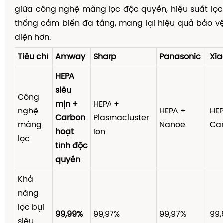
giữa công nghệ màng lọc độc quyền, hiệu suất lọc 
thống cảm biến đa tầng, mang lại hiệu quả bảo v
diện hơn.
Tiêu chí
Amway
Sharp
Panasonic
Xi
HEPA
siêu
Công
mịn +
HEPA +
nghệ
HEPA +
HEP
Carbon
Plasmacluster
màng
Nanoe
Ca
hoạt
Ion
lọc
tính độc
quyền
Khả
năng
lọc bụi
99,99%
99,97%
99,97%
99,
siêu