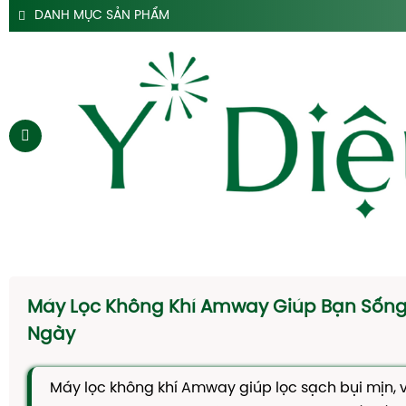
DANH MỤC SẢN PHẨM
SẢN PHẨM SIRO HO Y DIỆU
SẢN PHẨM HỖ TRỢ DẠ DÀY Y DIỆU
SẢN PHẨM ĐẠI TRÀNG TÁO BÓN Y DIỆU
SẢN PHẨM HÀ THỦ Ô
SẢN PHẨM TAM THẤT Y DIỆU
SẢN PHẨM CAO DÂY THÌA CANH Y DIỆU
SẢN PHẨM DẦU GỘI THẢO DƯỢC Y DIỆU
TRANG CHỦ
SIRO HO
Máy Lọc Không Khí Amway Giúp Bạn Sống
CAO DẠ CẨM
Ngày
SIRO TÁO BÓN
Máy lọc không khí Amway giúp lọc sạch bụi mịn, v
HÀ THỦ Ô