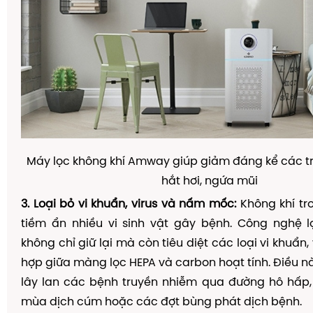
Máy lọc không khí Amway giúp giảm đáng kể các t
hắt hơi, ngứa mũi
3. Loại bỏ vi khuẩn, virus và nấm mốc:
Không khí tr
tiềm ẩn nhiều vi sinh vật gây bệnh. Công nghệ
không chỉ giữ lại mà còn tiêu diệt các loại vi khuẩn, 
hợp giữa màng lọc HEPA và carbon hoạt tính. Điều n
lây lan các bệnh truyền nhiễm qua đường hô hấp,
mùa dịch cúm hoặc các đợt bùng phát dịch bệnh.