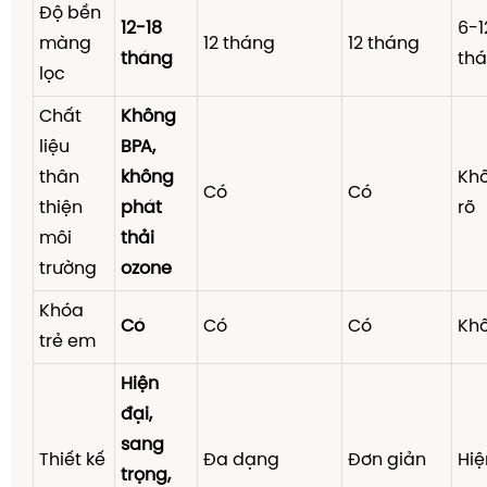
Độ bền
12-18
6-1
màng
12 tháng
12 tháng
tháng
th
lọc
Chất
Không
liệu
BPA,
thân
không
Kh
Có
Có
thiện
phát
rõ
môi
thải
trường
ozone
Khóa
Có
Có
Có
Kh
trẻ em
Hiện
đại,
sang
Thiết kế
Đa dạng
Đơn giản
Hiệ
trọng,