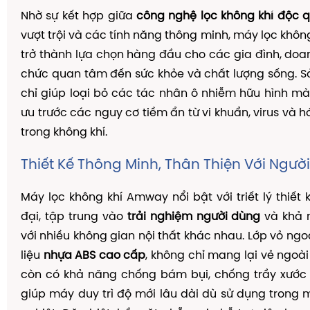
Nhờ sự kết hợp giữa
công nghệ lọc không khí độc 
vượt trội và các tính năng thông minh, máy lọc khô
trở thành lựa chọn hàng đầu cho các gia đình, doa
chức quan tâm đến sức khỏe và chất lượng sống. 
chỉ giúp loại bỏ các tác nhân ô nhiễm hữu hình mà
ưu trước các nguy cơ tiềm ẩn từ vi khuẩn, virus và 
trong không khí.
Thiết Kế Thông Minh, Thân Thiện Với Ngườ
Máy lọc không khí Amway nổi bật với triết lý thiết k
đại, tập trung vào
trải nghiệm người dùng
và khả 
với nhiều không gian nội thất khác nhau. Lớp vỏ ngo
liệu
nhựa ABS cao cấp
, không chỉ mang lại vẻ ngoà
còn có khả năng chống bám bụi, chống trầy xước v
giúp máy duy trì độ mới lâu dài dù sử dụng trong 