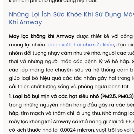
kiệm chi phí cho người dùng hiện đại.
Những Lợi Ích Sức Khỏe Khi Sử Dụng Má
Khí Amway
Máy lọc không khí Amway
được thiết kế với công 
mang lại nhiều
lợi ích vượt trội cho sức khỏe
, đặc bi
nhóm đối tượng nhạy cảm như trẻ nhỏ, người cao tu
thai và những người mắc các bệnh lý về hô hấp. 
các lớp màng lọc chuyên sâu và hệ thống cảm b
giúp loại bỏ hiệu quả các tác nhân gây hại trong k
cải thiện chất lượng sống và phòng ngừa bệnh tật.
1. Loại bỏ bụi mịn và các hạt siêu nhỏ (PM2.5, PM0.3)
trong những nguyên nhân hàng đầu gây ra các bệ
hấp, tim mạch và thậm chí là ung thư. Nhờ màng lọc
máy lọc không khí Amway có khả năng giữ lại tới 99,
có kích thước nhỏ tới 0,0024 micron, vượt trội so với