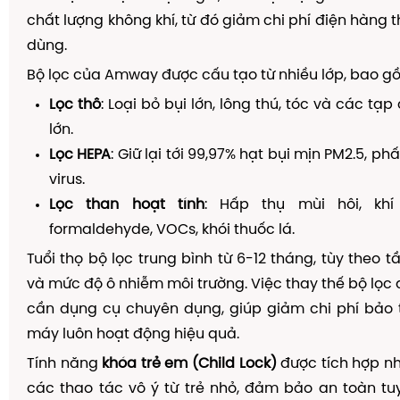
chất lượng không khí, từ đó giảm chi phí điện hàng 
dùng.
Bộ lọc của Amway được cấu tạo từ nhiều lớp, bao g
Lọc thô
: Loại bỏ bụi lớn, lông thú, tóc và các tạp
lớn.
Lọc HEPA
: Giữ lại tới 99,97% hạt bụi mịn PM2.5, ph
virus.
Lọc than hoạt tính
: Hấp thụ mùi hôi, kh
formaldehyde, VOCs, khói thuốc lá.
Tuổi thọ bộ lọc trung bình từ 6-12 tháng, tùy theo 
và mức độ ô nhiễm môi trường. Việc thay thế bộ lọc 
cần dụng cụ chuyên dụng, giúp giảm chi phí bảo 
máy luôn hoạt động hiệu quả.
Tính năng
khóa trẻ em (Child Lock)
được tích hợp 
các thao tác vô ý từ trẻ nhỏ, đảm bảo an toàn tu