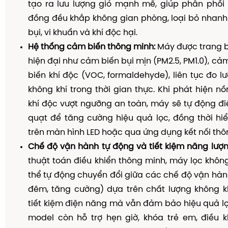
tạo ra lưu lượng gió mạnh mẽ, giúp phân phối 
đồng đều khắp không gian phòng, loại bỏ nhanh
bụi, vi khuẩn và khí độc hại.
Hệ thống cảm biến thông minh:
Máy được trang b
hiện đại như cảm biến bụi mịn (PM2.5, PM1.0), cả
biến khí độc (VOC, formaldehyde), liên tục đo l
không khí trong thời gian thực. Khi phát hiện n
khí độc vượt ngưỡng an toàn, máy sẽ tự động đi
quạt để tăng cường hiệu quả lọc, đồng thời hi
trên màn hình LED hoặc qua ứng dụng kết nối thô
Chế độ vận hành tự động và tiết kiệm năng lượn
thuật toán điều khiển thông minh, máy lọc khô
thể tự động chuyển đổi giữa các chế độ vận hàn
đêm, tăng cường) dựa trên chất lượng không kh
tiết kiệm điện năng mà vẫn đảm bảo hiệu quả lọc
model còn hỗ trợ hẹn giờ, khóa trẻ em, điều k