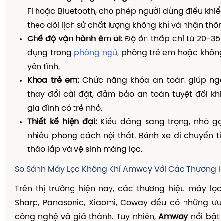
Fi hoặc Bluetooth, cho phép người dùng điều khiển
theo dõi lịch sử chất lượng không khí và nhận thôn
Chế độ vận hành êm ái:
Độ ồn thấp chỉ từ 20-35
dụng trong
phòng ngủ,
phòng trẻ em hoặc không
yên tĩnh.
Khóa trẻ em:
Chức năng khóa an toàn giúp ngă
thay đổi cài đặt, đảm bảo an toàn tuyệt đối kh
gia đình có trẻ nhỏ.
Thiết kế hiện đại:
Kiểu dáng sang trọng, nhỏ gọ
nhiều phong cách nội thất. Bánh xe di chuyển ti
tháo lắp và vệ sinh màng lọc.
So Sánh Máy Lọc Không Khí Amway Với Các Thương 
Trên thị trường hiện nay, các thương hiệu máy lọ
Sharp, Panasonic, Xiaomi, Coway đều có những ưu
công nghệ và giá thành. Tuy nhiên,
Amway
nổi bật