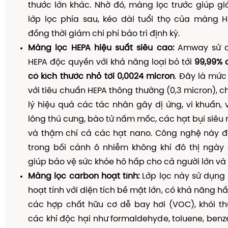
thước lớn khác. Nhờ đó, màng lọc trước giúp g
lớp lọc phía sau, kéo dài tuổi thọ của màng H
đồng thời giảm chi phí bảo trì định kỳ.
Màng lọc HEPA hiệu suất siêu cao:
Amway sử d
HEPA độc quyền với khả năng loại bỏ tới
99,99% 
có kích thước nhỏ tới 0,0024 micron
. Đây là mức 
với tiêu chuẩn HEPA thông thường (0,3 micron), 
lý hiệu quả các tác nhân gây dị ứng, vi khuẩn, v
lông thú cưng, bào tử nấm mốc, các hạt bụi siêu 
và thậm chí cả các hạt nano. Công nghệ này đặ
trong bối cảnh ô nhiễm không khí đô thị ngày 
giúp bảo vệ sức khỏe hô hấp cho cả người lớn và 
Màng lọc carbon hoạt tính:
Lớp lọc này sử dụng 
hoạt tính với diện tích bề mặt lớn, có khả năng 
các hợp chất hữu cơ dễ bay hơi (VOC), khói thu
các khí độc hại như formaldehyde, toluene, ben