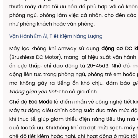
thước máy được tối ưu hóa để phù hợp với cả khô
phòng ngủ, phòng làm việc cá nhân, cho đến các 
như phòng khách hoặc văn phòng.
Vận Hành Êm Ái, Tiết Kiệm Năng Lượng
Máy lọc không khí Amway sử dụng
động cơ DC k
(Brushless DC Motor), mang lại hiệu suất vận hành v
ồn cực thấp, chỉ dao động từ 20-45dB. Nhờ đó, m
động liên tục trong phòng ngủ, phòng trẻ em hoặc
mà không gây ra tiếng ồn khó chịu, đảm bảo
g
không gian yên tĩnh
cho cả gia đình.
Chế độ
Eco Mode
là điểm nhấn về công nghệ tiết k
Máy tự động điều chỉnh công suất dựa trên mức đ
khí thực tế, giúp giảm thiểu điện năng tiêu thụ mà 
quả lọc tối ưu. Khi không khí đã đạt mức sạch, máy
chế độ tiết kiệm hoặc nghỉ, chỉ hoạt động ở mức tối 