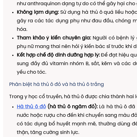
như anthraquinon dạng tự do có thể gây hại cho 
Không lạm dụng:
Sử dụng hà thủ ô quá liều hoặc
gây ra các tác dụng phụ như đau đầu, chóng mặt
hóa.
Tham khảo ý kiến chuyên gia:
Người có bệnh lý 
phụ nữ mang thai nên hỏi ý kiến bác sĩ trước khi d
Kết hợp chế độ dinh dưỡng hợp lý:
Để đạt hiệu quả
sung đầy đủ vitamin nhóm B, sắt, kẽm và các d
yếu cho tóc.
Phân biệt hà thủ ô đỏ và hà thủ ô trắng
Trong y học cổ truyền, hà thủ ô được chia thành hai l
Hà thủ ô đỏ
(hà thủ ô ngâm đỏ):
Là hà thủ ô đã
nước hoặc rượu cho đến khi chuyển sang màu đỏ
có tác dụng bổ huyết mạnh mẽ, thường dùng để 
thận, tăng cường sinh lực.