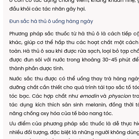
ô còn có tác dụng chống viêm, kháng khuẩn nhẹ, 
đầu khỏi các tác nhân gây hại.
Đun sắc hà thủ ô uống hàng ngày
Phương pháp sắc thuốc từ hà thủ ô là cách tiếp c
khác, giúp cơ thể hấp thu các hoạt chất một cách
toàn. Hà thủ ô sau khi được rửa sạch, loại bỏ tạp ch
được đun sôi với nước trong khoảng 30-45 phút để
thành phần dược tính.
Nước sắc thu được có thể uống thay trà hàng ngà
dưỡng chất cần thiết cho quá trình tái tạo sắc tố t
tóc bạc. Các hợp chất như
emodin
và
physcion
tro
tác dụng kích thích sản sinh melanin, đồng thời
năng chống oxy hóa của tế bào nang tóc.
Ưu điểm của phương pháp sắc thuốc là dễ thực hi
nhiều đối tượng, đặc biệt là những người không dùng