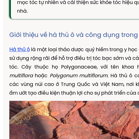
mọc tóc tự nhiên và cải thiện sức khỏe tóc hiệu q
TAM THẤT MẬT ONG
nhà.
CAO DÂY THÌA CANH
DẦU GỘI THẢO DƯỢC
Giới thiệu về hà thủ ô và công dụng trong 
KIẾN THỨC
Kiến Thức Về Ho
Hà thủ ô
là một loại thảo dược quý hiếm trong y học 
sử dụng rộng rãi để hỗ trợ điều trị tóc bạc sớm và cả
Kiến Thức Về Dạ Dày
tóc. Cây thuộc họ Polygonaceae, với tên khoa
Kiến Thức Về Đại Tràng
multiflora
hoặc
Polygonum multiflorum
. Hà thủ ô 
Kiến Thức Về Hà Thủ Ô
các vùng núi cao ở Trung Quốc và Việt Nam, nơi 
Kiến Thức Về Tam Thất
ẩm ướt tạo điều kiện thuận lợi cho sự phát triển của 
Kiến Thức Về Tiểu Đường
Kiến Thức Về Dầu Gội Thảo Dược
Kiến Thức Về Máy Lọc Không Khí
Nấm Lưỡi