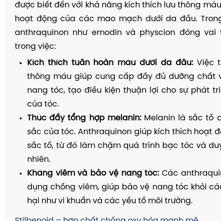
được biết đến với khả năng kích thích lưu thông má
hoạt động của các mao mạch dưới da đầu. Trong
anthraquinon như emodin và physcion đóng vai 
trong việc:
Kích thích tuần hoàn máu dưới da đầu:
Việc t
thông máu giúp cung cấp đầy đủ dưỡng chất 
nang tóc, tạo điều kiện thuận lợi cho sự phát tr
của tóc.
Thúc đẩy tổng hợp melanin:
Melanin là sắc tố 
sắc của tóc. Anthraquinon giúp kích thích hoạt 
sắc tố, từ đó làm chậm quá trình bạc tóc và duy
nhiên.
Kháng viêm và bảo vệ nang tóc:
Các anthraqui
dụng chống viêm, giúp bảo vệ nang tóc khỏi cá
hại như vi khuẩn và các yếu tố môi trường.
Stilbenoid – hợp chất chống oxy hóa mạnh mẽ