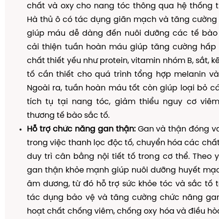
chất và oxy cho nang tóc thông qua hệ thống 
Hà thủ ô có tác dụng giãn mạch và tăng cường 
giúp máu dễ dàng đến nuôi dưỡng các tế bào 
cải thiện tuần hoàn máu giúp tăng cường hấp
chất thiết yếu như protein, vitamin nhóm B, sắt,
tố cần thiết cho quá trình tổng hợp melanin và 
Ngoài ra, tuần hoàn máu tốt còn giúp loại bỏ c
tích tụ tại nang tóc, giảm thiểu nguy cơ viê
thương tế bào sắc tố.
Hỗ trợ chức năng gan thận:
Gan và thận đóng va
trong việc thanh lọc độc tố, chuyển hóa các chấ
duy trì cân bằng nội tiết tố trong cơ thể. Theo 
gan thận khỏe mạnh giúp nuôi dưỡng huyết mạ
âm dương, từ đó hỗ trợ sức khỏe tóc và sắc tố t
tác dụng bảo vệ và tăng cường chức năng ga
hoạt chất chống viêm, chống oxy hóa và điều hòa