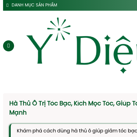
DANH MỤC SẢN PHẨM
SẢN PHẨM SIRO HO Y DIỆU
SẢN PHẨM HỖ TRỢ DẠ DÀY Y DIỆU
SẢN PHẨM ĐẠI TRÀNG TÁO BÓN Y DIỆU
SẢN PHẨM HÀ THỦ Ô
SẢN PHẨM TAM THẤT Y DIỆU
SẢN PHẨM CAO DÂY THÌA CANH Y DIỆU
SẢN PHẨM DẦU GỘI THẢO DƯỢC Y DIỆU
TRANG CHỦ
SIRO HO
Hà Thủ Ô Trị Tóc Bạc, Kích Mọc Tóc, Giúp 
CAO DẠ CẨM
Mạnh
SIRO TÁO BÓN
Khám phá cách dùng hà thủ ô giúp giảm tóc bạc,
HÀ THỦ Ô