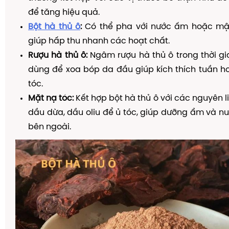
để tăng hiệu quả.
Bột hà thủ ô
:
Có thể pha với nước ấm hoặc mậ
giúp hấp thu nhanh các hoạt chất.
Rượu hà thủ ô:
Ngâm rượu hà thủ ô trong thời gia
dùng để xoa bóp da đầu giúp kích thích tuần h
tóc.
Mặt nạ tóc:
Kết hợp bột hà thủ ô với các nguyên l
dầu dừa, dầu oliu để ủ tóc, giúp dưỡng ẩm và nu
bên ngoài.