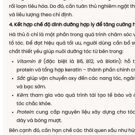
rối loạn tiêu hóa. Do đó, cần tuân thủ nghiêm ngặt t
và liều lượng theo chỉ định.
4. Kết hợp chế độ dinh dưỡng hợp lý để tăng cường 
Hà thủ ô chỉ là một phần trong quá trình chăm sóc 
tố tóc. Để đạt hiệu quả tối ưu, người dùng cần bổ
chất thiết yếu giúp nuôi dưỡng tóc từ bên trong:
Vitamin B
(đặc biệt là B6, B12, và Biotin): hỗ
protein và tổng hợp keratin – thành phần chính c
Sắt
: giúp vận chuyển oxy đến các nang tóc, ngă
và bạc sớm.
Kẽm
: tham gia vào quá trình tái tạo tế bào và 
tóc chắc khỏe.
Protein
: cung cấp nguyên liệu xây dựng cho tó
dày và bóng mượt.
Bên cạnh đó, cần hạn chế các thói quen xấu như hút