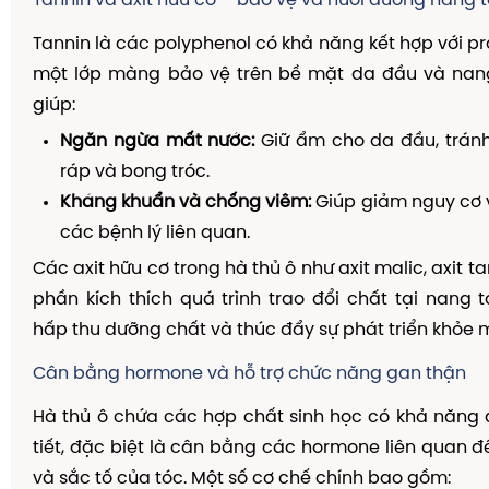
Tannin và axit hữu cơ – bảo vệ và nuôi dưỡng nang 
Tannin là các polyphenol có khả năng kết hợp với pr
một lớp màng bảo vệ trên bề mặt da đầu và nang
giúp:
Ngăn ngừa mất nước:
Giữ ẩm cho da đầu, tránh
ráp và bong tróc.
Kháng khuẩn và chống viêm:
Giúp giảm nguy cơ 
các bệnh lý liên quan.
Các axit hữu cơ trong hà thủ ô như axit malic, axit t
phần kích thích quá trình trao đổi chất tại nang 
hấp thu dưỡng chất và thúc đẩy sự phát triển khỏe 
Cân bằng hormone và hỗ trợ chức năng gan thận
Hà thủ ô chứa các hợp chất sinh học có khả năng 
tiết, đặc biệt là cân bằng các hormone liên quan đế
và sắc tố của tóc. Một số cơ chế chính bao gồm: