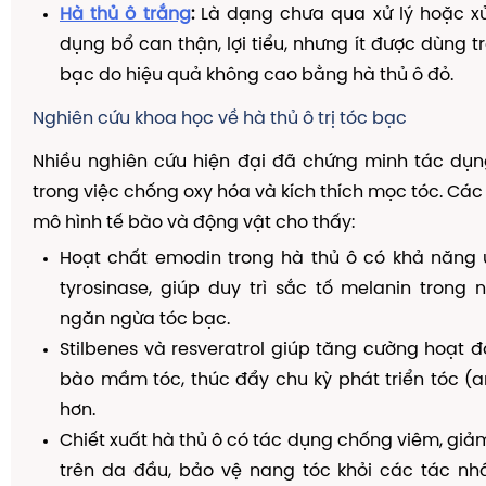
Hà thủ ô trắng
:
Là dạng chưa qua xử lý hoặc xử
dụng bổ can thận, lợi tiểu, nhưng ít được dùng tr
bạc do hiệu quả không cao bằng hà thủ ô đỏ.
Nghiên cứu khoa học về hà thủ ô trị tóc bạc
Nhiều nghiên cứu hiện đại đã chứng minh tác dụn
trong việc chống oxy hóa và kích thích mọc tóc. Các
mô hình tế bào và động vật cho thấy:
Hoạt chất emodin trong hà thủ ô có khả năng
tyrosinase, giúp duy trì sắc tố melanin trong 
ngăn ngừa tóc bạc.
Stilbenes và resveratrol giúp tăng cường hoạt 
bào mầm tóc, thúc đẩy chu kỳ phát triển tóc (
hơn.
Chiết xuất hà thủ ô có tác dụng chống viêm, giảm
trên da đầu, bảo vệ nang tóc khỏi các tác nh