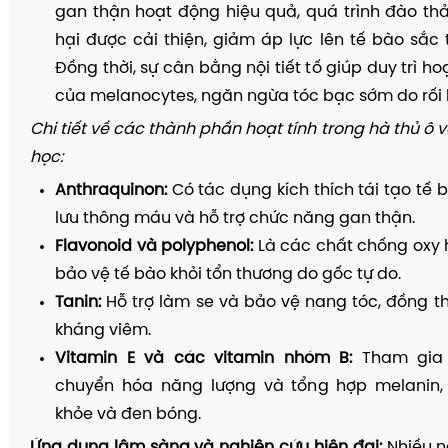
gan thận hoạt động hiệu quả, quá trình đào th
hại được cải thiện, giảm áp lực lên tế bào sắc 
Đồng thời, sự cân bằng nội tiết tố giúp duy trì h
của melanocytes, ngăn ngừa tóc bạc sớm do rối
Chi tiết về các thành phần hoạt tính trong hà thủ ô 
học:
Anthraquinon:
Có tác dụng kích thích tái tạo tế 
lưu thông máu và hỗ trợ chức năng gan thận.
Flavonoid và polyphenol:
Là các chất chống oxy 
bảo vệ tế bào khỏi tổn thương do gốc tự do.
Tanin:
Hỗ trợ làm se và bảo vệ nang tóc, đồng t
kháng viêm.
Vitamin E và các vitamin nhóm B:
Tham gia 
chuyển hóa năng lượng và tổng hợp melanin,
khỏe và đen bóng.
Ứng dụng lâm sàng và nghiên cứu hiện đại:
Nhiều n