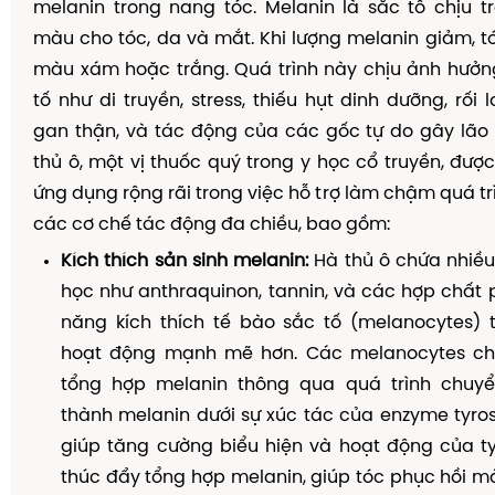
melanin trong nang tóc. Melanin là sắc tố chịu 
màu cho tóc, da và mắt. Khi lượng melanin giảm, 
màu xám hoặc trắng. Quá trình này chịu ảnh hưởn
tố như di truyền, stress, thiếu hụt dinh dưỡng, rối
gan thận, và tác động của các gốc tự do gây lão
thủ ô, một vị thuốc quý trong y học cổ truyền, đượ
ứng dụng rộng rãi trong việc hỗ trợ làm chậm quá tr
các cơ chế tác động đa chiều, bao gồm:
Kích thích sản sinh melanin:
Hà thủ ô chứa nhiều
học như anthraquinon, tannin, và các hợp chất 
năng kích thích tế bào sắc tố (melanocytes) 
hoạt động mạnh mẽ hơn. Các melanocytes ch
tổng hợp melanin thông qua quá trình chuyể
thành melanin dưới sự xúc tác của enzyme tyros
giúp tăng cường biểu hiện và hoạt động của ty
thúc đẩy tổng hợp melanin, giúp tóc phục hồi mà