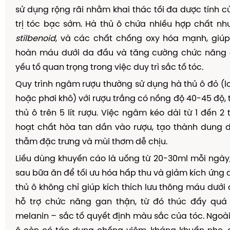
sử dụng rộng rãi nhằm khai thác tối đa dược tính c
trị tóc bạc sớm. Hà thủ ô chứa nhiều hợp chất n
stilbenoid
, và các chất chống oxy hóa mạnh, giúp 
hoàn máu dưới da đầu và tăng cường chức năng 
yếu tố quan trọng trong việc duy trì sắc tố tóc.
Quy trình ngâm rượu thường sử dụng hà thủ ô đỏ (lo
hoặc phơi khô) với rượu trắng có nồng độ 40-45 độ, t
thủ ô trên 5 lít rượu. Việc ngâm kéo dài từ 1 đến 2
hoạt chất hòa tan dần vào rượu, tạo thành dung 
thẫm đặc trưng và mùi thơm dễ chịu.
Liều dùng khuyến cáo là uống từ 20-30ml mỗi ngày,
sau bữa ăn để tối ưu hóa hấp thu và giảm kích ứng 
thủ ô không chỉ giúp kích thích lưu thông máu dướ
hỗ trợ chức năng gan thận, từ đó thúc đẩy quá 
melanin – sắc tố quyết định màu sắc của tóc. Ngoài 