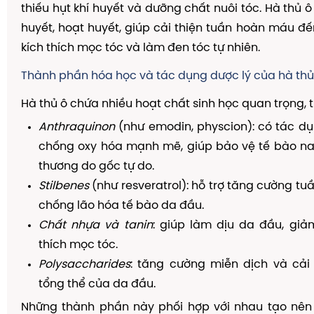
thiếu hụt khí huyết và dưỡng chất nuôi tóc. Hà thủ ô
huyết, hoạt huyết, giúp cải thiện tuần hoàn máu đế
kích thích mọc tóc và làm đen tóc tự nhiên.
Thành phần hóa học và tác dụng dược lý của hà thủ
Hà thủ ô chứa nhiều hoạt chất sinh học quan trọng, t
Anthraquinon
(như emodin, physcion): có tác d
chống oxy hóa mạnh mẽ, giúp bảo vệ tế bào nan
thương do gốc tự do.
Stilbenes
(như resveratrol): hỗ trợ tăng cường t
chống lão hóa tế bào da đầu.
Chất nhựa và tanin
: giúp làm dịu da đầu, giả
thích mọc tóc.
Polysaccharides
: tăng cường miễn dịch và cải 
tổng thể của da đầu.
Những thành phần này phối hợp với nhau tạo nên