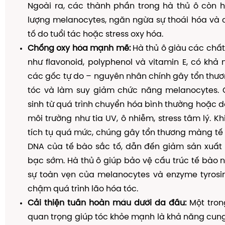
Ngoài ra, các thành phần trong hà thủ ô còn hỗ
lượng melanocytes, ngăn ngừa sự thoái hóa và 
tố do tuổi tác hoặc stress oxy hóa.
Chống oxy hóa mạnh mẽ:
Hà thủ ô giàu các chấ
như flavonoid, polyphenol và vitamin E, có khả
các gốc tự do – nguyên nhân chính gây tổn thư
tóc và làm suy giảm chức năng melanocytes. 
sinh từ quá trình chuyển hóa bình thường hoặc 
môi trường như tia UV, ô nhiễm, stress tâm lý. K
tích tụ quá mức, chúng gây tổn thương màng tế 
DNA của tế bào sắc tố, dẫn đến giảm sản xuất 
bạc sớm. Hà thủ ô giúp bảo vệ cấu trúc tế bào na
sự toàn vẹn của melanocytes và enzyme tyrosin
chậm quá trình lão hóa tóc.
Cải thiện tuần hoàn máu dưới da đầu:
Một tron
quan trọng giúp tóc khỏe mạnh là khả năng cun