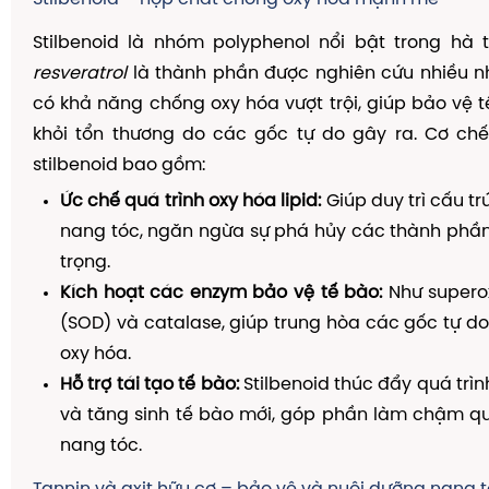
Stilbenoid là nhóm polyphenol nổi bật trong hà 
resveratrol
là thành phần được nghiên cứu nhiều nh
có khả năng chống oxy hóa vượt trội, giúp bảo vệ 
khỏi tổn thương do các gốc tự do gây ra. Cơ ch
stilbenoid bao gồm:
Ức chế quá trình oxy hóa lipid:
Giúp duy trì cấu t
nang tóc, ngăn ngừa sự phá hủy các thành phần
trọng.
Kích hoạt các enzym bảo vệ tế bào:
Như supero
(SOD) và catalase, giúp trung hòa các gốc tự do
oxy hóa.
Hỗ trợ tái tạo tế bào:
Stilbenoid thúc đẩy quá trì
và tăng sinh tế bào mới, góp phần làm chậm qu
nang tóc.