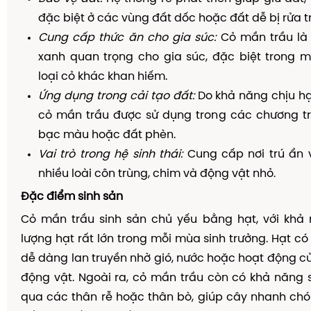
đặc biệt ở các vùng đất dốc hoặc đất dễ bị rửa tr
Cung cấp thức ăn cho gia súc:
Cỏ mần trầu là
xanh quan trọng cho gia súc, đặc biệt trong m
loại cỏ khác khan hiếm.
Ứng dụng trong cải tạo đất:
Do khả năng chịu hạ
cỏ mần trầu được sử dụng trong các chương trì
bạc màu hoặc đất phèn.
Vai trò trong hệ sinh thái:
Cung cấp nơi trú ẩn 
nhiều loài côn trùng, chim và động vật nhỏ.
Đặc điểm sinh sản
Cỏ mần trầu sinh sản chủ yếu bằng hạt, với khả 
lượng hạt rất lớn trong mỗi mùa sinh trưởng. Hạt có
dễ dàng lan truyền nhờ gió, nước hoặc hoạt động c
động vật. Ngoài ra, cỏ mần trầu còn có khả năng s
qua các thân rễ hoặc thân bò, giúp cây nhanh ch