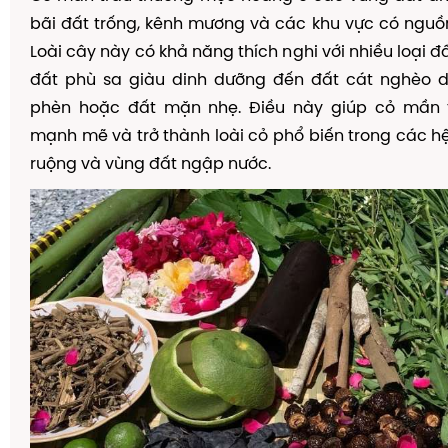
bãi đất trống, kênh mương và các khu vực có nguồ
Loài cây này có khả năng thích nghi với nhiều loại đ
đất phù sa giàu dinh dưỡng đến đất cát nghèo d
phèn hoặc đất mặn nhẹ. Điều này giúp cỏ mần t
mạnh mẽ và trở thành loài cỏ phổ biến trong các hệ
ruộng và vùng đất ngập nước.