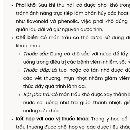
Phơi khô:
Sau khi thu hái, cỏ được phơi khô tro
tránh ánh nắng trực tiếp làm phân hủy các hoạ
như flavonoid và phenolic. Việc phơi khô đúng
quản lâu dài và giữ nguyên dược tính.
Chế biến:
Cỏ mần trầu có thể được sử dụng d
khác nhau:
Thuốc sắc:
Dùng cỏ khô sắc với nước để lấy 
uống trong điều trị các bệnh viêm nhiễm, sốt rét,
Thuốc đắp:
Lá tươi hoặc cỏ tán nhỏ được d
các vết thương, mụn nhọt nhằm giảm viêm
thúc đẩy quá trình lành da.
Bột pha trà:
Cỏ mần trầu khô được xay thành b
nước sôi uống như trà giúp thanh nhiệt, gi
cường sức khỏe.
Kết hợp với các vị thuốc khác:
Trong y học cổ 
trầu thường được phối hợp với các dược liệu khác