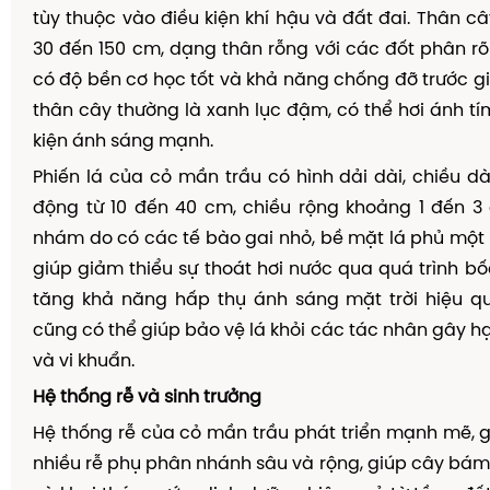
tùy thuộc vào điều kiện khí hậu và đất đai. Thân câ
30 đến 150 cm, dạng thân rỗng với các đốt phân rõ
có độ bền cơ học tốt và khả năng chống đỡ trước g
thân cây thường là xanh lục đậm, có thể hơi ánh tí
kiện ánh sáng mạnh.
Phiến lá của cỏ mần trầu có hình dải dài, chiều dà
động từ 10 đến 40 cm, chiều rộng khoảng 1 đến 3
nhám do có các tế bào gai nhỏ, bề mặt lá phủ một l
giúp giảm thiểu sự thoát hơi nước qua quá trình bốc
tăng khả năng hấp thụ ánh sáng mặt trời hiệu qu
cũng có thể giúp bảo vệ lá khỏi các tác nhân gây hạ
và vi khuẩn.
Hệ thống rễ và sinh trưởng
Hệ thống rễ của cỏ mần trầu phát triển mạnh mẽ, 
nhiều rễ phụ phân nhánh sâu và rộng, giúp cây bá