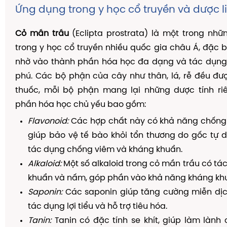
Ứng dụng trong y học cổ truyền và dược l
Cỏ mần trầu
(Eclipta prostrata) là một trong nhữ
trong y học cổ truyền nhiều quốc gia châu Á, đặc bi
nhờ vào thành phần hóa học đa dạng và tác dụng
phú. Các bộ phận của cây như thân, lá, rễ đều đ
thuốc, mỗi bộ phận mang lại những dược tính riê
phần hóa học chủ yếu bao gồm:
Flavonoid:
Các hợp chất này có khả năng chống
giúp bảo vệ tế bào khỏi tổn thương do gốc tự d
tác dụng chống viêm và kháng khuẩn.
Alkaloid:
Một số alkaloid trong cỏ mần trầu có tác
khuẩn và nấm, góp phần vào khả năng kháng kh
Saponin:
Các saponin giúp tăng cường miễn dịch
tác dụng lợi tiểu và hỗ trợ tiêu hóa.
Tanin:
Tanin có đặc tính se khít, giúp làm lành