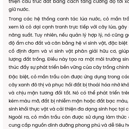
thiện cấu trúc đất bằng cách tăng cường độ tơi 
giữ nước.
Trong các hệ thống canh tác lúa nước, cỏ mần tr
xem là cỏ dại cạnh tranh trực tiếp với cây lúa, gâ
năng suất. Tuy nhiên, nếu quản lý hợp lý, nó cũng g
độ ẩm cho đất và cân bằng hệ vi sinh vật, đặc biệt 
cố định đạm và vi sinh vật phân giải hữu cơ, giúp
lượng đất trồng. Điều này tạo ra một môi trường si
thúc đẩy sự phát triển bền vững của cây trồng chính
Đặc biệt, cỏ mần trầu còn được ứng dụng trong cá
cây xanh đô thị và phục hồi đất bị thoái hóa nhờ kh
và chịu mặn tương đối tốt. Nó có thể phát triển tr
kém màu mỡ, đất bị nhiễm mặn hoặc đất bạc màu,
sinh khối thực vật và cải thiện đa dạng sinh học tại 
Ngoài ra, cỏ mần trầu còn được sử dụng làm thức 
cung cấp nguồn dinh dưỡng phong phú và dễ tiêu h