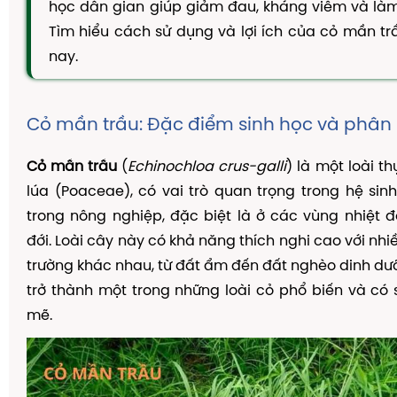
học dân gian giúp giảm đau, kháng viêm và làm
TAM THẤT MẬT ONG
Tìm hiểu cách sử dụng và lợi ích của cỏ mần t
CAO DÂY THÌA CANH
nay.
DẦU GỘI THẢO DƯỢC
KIẾN THỨC
Cỏ mần trầu: Đặc điểm sinh học và phân
Kiến Thức Về Ho
Cỏ mần trầu
Kiến Thức Về Dạ Dày
(
Echinochloa crus-galli
) là một loài t
lúa (Poaceae), có vai trò quan trọng trong hệ sin
Kiến Thức Về Đại Tràng
trong nông nghiệp, đặc biệt là ở các vùng nhiệt đ
Kiến Thức Về Hà Thủ Ô
đới. Loài cây này có khả năng thích nghi cao với nhi
Kiến Thức Về Tam Thất
trường khác nhau, từ đất ẩm đến đất nghèo dinh dư
trở thành một trong những loài cỏ phổ biến và c
Kiến Thức Về Tiểu Đường
mẽ.
Kiến Thức Về Dầu Gội Thảo Dược
Kiến Thức Về Máy Lọc Không Khí
Nấm Lưỡi