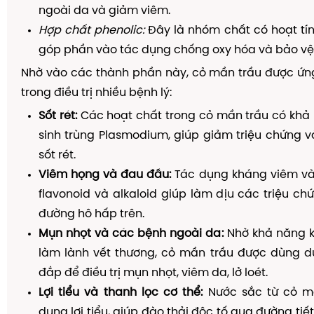
ngoài da và giảm viêm.
Hợp chất phenolic:
Đây là nhóm chất có hoạt tín
góp phần vào tác dụng chống oxy hóa và bảo vệ
Nhờ vào các thành phần này, cỏ mần trầu được ứn
trong điều trị nhiều bệnh lý:
Sốt rét:
Các hoạt chất trong cỏ mần trầu có khả
sinh trùng Plasmodium, giúp giảm triệu chứng và 
sốt rét.
Viêm họng và đau đầu:
Tác dụng kháng viêm v
flavonoid và alkaloid giúp làm dịu các triệu c
đường hô hấp trên.
Mụn nhọt và các bệnh ngoài da:
Nhờ khả năng 
làm lành vết thương, cỏ mần trầu được dùng d
đắp để điều trị mụn nhọt, viêm da, lở loét.
Lợi tiểu và thanh lọc cơ thể:
Nước sắc từ cỏ m
dụng lợi tiểu, giúp đào thải độc tố qua đường tiết