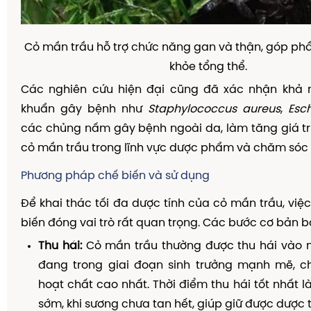
Cỏ mần trầu hỗ trợ chức năng gan và thận, góp phầ
khỏe tổng thể.
Các nghiên cứu hiện đại cũng đã xác nhận khả 
khuẩn gây bệnh như
Staphylococcus aureus
,
Esch
các chủng nấm gây bệnh ngoài da, làm tăng giá t
cỏ mần trầu trong lĩnh vực dược phẩm và chăm sóc 
Phương pháp chế biến và sử dụng
Để khai thác tối đa dược tính của cỏ mần trầu, việc
biến đóng vai trò rất quan trọng. Các bước cơ bản 
Thu hái:
Cỏ mần trầu thường được thu hái vào m
đang trong giai đoạn sinh trưởng mạnh mẽ, 
hoạt chất cao nhất. Thời điểm thu hái tốt nhất l
sớm, khi sương chưa tan hết, giúp giữ được dược tí