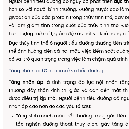
Người bệnh tiểu đường có nguy cơ phát triển
đục th
hơn so với người bình thường. Đường huyết cao làm
glycation của các protein trong thủy tinh thể, gây b
và làm giảm tính trong suốt của thủy tinh thể. Đ
hiện tượng mờ mắt, giảm độ sắc nét và khả năng nhìn 
Đục thủy tinh thể ở người tiểu đường thường tiến tr
thể ảnh hưởng đến cả hai mắt. Việc kiểm soát đườn
có vai trò quan trọng trong việc làm chậm quá trình 
Tăng nhãn áp (Glaucoma) và tiểu đường
Tăng nhãn áp
là tình trạng áp lực nội nhãn tăn
thương dây thần kinh thị giác và dẫn đến mất th
được điều trị kịp thời. Người bệnh tiểu đường có n
nhãn áp cao hơn do các yếu tố sau:
Tăng sinh mạch máu bất thường trong góc tiền 
tắc nghẽn đường thoát thủy dịch, gây tăng á