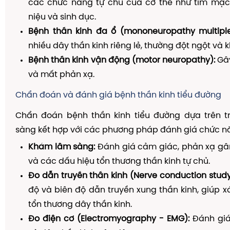
các chức năng tự chủ của cơ thể như tim mạch,
niệu và sinh dục.
Bệnh thần kinh đa ổ (mononeuropathy multiple
nhiều dây thần kinh riêng lẻ, thường đột ngột và 
Bệnh thần kinh vận động (motor neuropathy):
Gây
và mất phản xạ.
Chẩn đoán và đánh giá bệnh thần kinh tiểu đường
Chẩn đoán bệnh thần kinh tiểu đường dựa trên t
sàng kết hợp với các phương pháp đánh giá chức nă
Khám lâm sàng:
Đánh giá cảm giác, phản xạ gân
và các dấu hiệu tổn thương thần kinh tự chủ.
Đo dẫn truyền thần kinh (Nerve conduction study
độ và biên độ dẫn truyền xung thần kinh, giúp 
tổn thương dây thần kinh.
Đo điện cơ (Electromyography - EMG):
Đánh giá