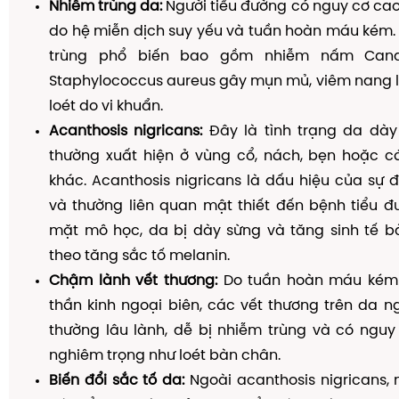
Nhiễm trùng da:
Người tiểu đường có nguy cơ cao
do hệ miễn dịch suy yếu và tuần hoàn máu kém.
trùng phổ biến bao gồm nhiễm nấm Candi
Staphylococcus aureus gây mụn mủ, viêm nang l
loét do vi khuẩn.
Acanthosis nigricans:
Đây là tình trạng da dày
thường xuất hiện ở vùng cổ, nách, bẹn hoặc 
khác. Acanthosis nigricans là dấu hiệu của sự đ
và thường liên quan mật thiết đến bệnh tiểu đ
mặt mô học, da bị dày sừng và tăng sinh tế bà
theo tăng sắc tố melanin.
Chậm lành vết thương:
Do tuần hoàn máu kém 
thần kinh ngoại biên, các vết thương trên da n
thường lâu lành, dễ bị nhiễm trùng và có nguy
nghiêm trọng như loét bàn chân.
Biến đổi sắc tố da:
Ngoài acanthosis nigricans,