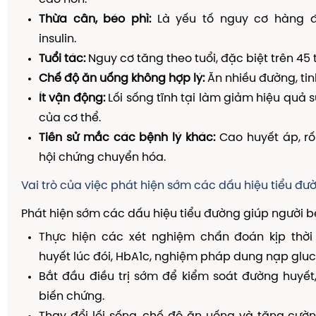
Thừa cân, béo phì:
Là yếu tố nguy cơ hàng 
insulin.
Tuổi tác:
Nguy cơ tăng theo tuổi, đặc biệt trên 45 t
Chế độ ăn uống không hợp lý:
Ăn nhiều đường, tinh
Ít vận động:
Lối sống tĩnh tại làm giảm hiệu quả 
của cơ thể.
Tiền sử mắc các bệnh lý khác:
Cao huyết áp, rố
hội chứng chuyển hóa.
Vai trò của việc phát hiện sớm các dấu hiệu tiểu đư
Phát hiện sớm các dấu hiệu tiểu đường giúp người b
Thực hiện các xét nghiệm chẩn đoán kịp thờ
huyết lúc đói, HbA1c, nghiệm pháp dung nạp gluc
Bắt đầu điều trị sớm để kiểm soát đường huyết
biến chứng.