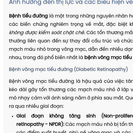
Ảnh hưởng đến thị lực và các biểu hiện v
Bệnh tiểu đường
là một trong những nguyên nhân h
các biến chứng nghiêm trọng về mắt, đặc biệt k
không được kiểm soát chặt chẽ
. Các tổn thương mắ
thường liên quan đến sự thay đổi cấu trúc và ch
mạch máu nhỏ trong võng mạc, dẫn đến nhiều dạn
nhau, trong đó phổ biến nhất là
bệnh võng mạc tiểu
Bệnh võng mạc tiểu đường (Diabetic Retinopathy)
Bệnh võng mạc tiểu đường là hậu quả của việc tă
kéo dài gây tổn thương các mạch máu nhỏ ở lớp 
mô nhạy cảm với ánh sáng nằm ở phía sau mắt. Quá
ra qua nhiều giai đoạn:
Giai đoạn không tăng sinh (Non-prolifera
retinopathy - NPDR):
Các mạch máu nhỏ bị tổn th
các điểm xuất huyết, phù nề võng mạc và các 