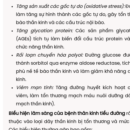
Tăng sản xuất các gốc tự do (oxidative stress):
Đư
làm tăng sự hình thành các gốc tự do, gây tổn
bào thần kinh và các cấu trúc nội bào.
Tăng glycation protein:
Các sản phẩm glycat
(AGEs) tích tụ làm biến đổi cấu trúc protein 
chức năng thần kinh.
Rối loạn chuyển hóa polyol:
Đường glucose đư
thành sorbitol qua enzyme aldose reductase, tích
phù nề tế bào thần kinh và làm giảm khả năng 
kinh.
Viêm mạn tính:
Tăng đường huyết kích hoạt 
viêm, làm tổn thương mạch máu nuôi dưỡng dây
mạch thần kinh).
Biểu hiện lâm sàng của bệnh thần kinh tiểu đường
r
thuộc vào loại dây thần kinh bị tổn thương và mức
Các biểu hiện thường gặp bao gồm: