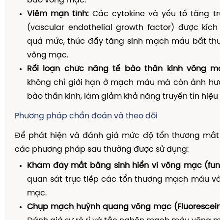
bào võng mạc.
Viêm mạn tính:
Các cytokine và yếu tố tăng t
(vascular endothelial growth factor) được kích
quá mức, thúc đẩy tăng sinh mạch máu bất th
võng mạc.
Rối loạn chức năng tế bào thần kinh võng m
không chỉ giới hạn ở mạch máu mà còn ảnh hư
bào thần kinh, làm giảm khả năng truyền tín hiệu 
Phương pháp chẩn đoán và theo dõi
Để phát hiện và đánh giá mức độ tổn thương mắt 
các phương pháp sau thường được sử dụng:
Khám đáy mắt bằng sinh hiển vi võng mạc (fun
quan sát trực tiếp các tổn thương mạch máu và
mạc.
Chụp mạch huỳnh quang võng mạc (Fluorescein