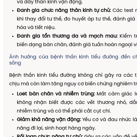
và dây thần kinh vận động.
Đánh giá chức năng thần kinh tự chủ:
Các test 
khi thay đổi tư thế, đo huyết áp tư thế, đánh gi
hóa và tiết niệu.
Đánh giá tổn thương da và mạch máu:
Kiểm tr
biến dạng bàn chân, đánh giá tuần hoàn ngoại vi
Ảnh hưởng của bệnh thần kinh tiểu đường đến c
sống
Bệnh thần kinh tiểu đường không chỉ gây ra các 
chịu mà còn làm tăng nguy cơ biến chứng nghiêm t
Loét bàn chân và nhiễm trùng:
Mất cảm giác l
không nhận biết được các vết thương nhỏ, dẫn
nhiễm trùng và có thể phải cắt cụt chi.
Giảm khả năng vận động:
Yếu cơ và đau nhức l
năng đi lại, sinh hoạt hàng ngày.
Rối loạn chức năng tự chủ:
Gây ra các vấn đề về