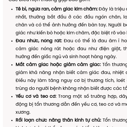
Tê bì, ngứa ran, cảm giác kim châm:
Đây là triệu
nhất, thường bắt đầu ở các đầu ngón chân, l
chân và có thể ảnh hưởng đến bàn tay. Người 
giác như kiến bò hoặc kim châm, đặc biệt rõ vào
Đau nhức, nóng rát:
Đau có thể là đau âm ỉ ho
cảm giác nóng rát hoặc đau như điện giật, 
hưởng đến giấc ngủ và sinh hoạt hàng ngày.
Mất cảm giác hoặc giảm cảm giác:
Tổn thương
giảm khả năng nhận biết cảm giác đau, nhiệt đ
Điều này làm tăng nguy cơ bị thương tích, loé
trùng do người bệnh không nhận biết được các t
Yếu cơ và teo cơ:
Trong một số trường hợp, dây
động bị tổn thương dẫn đến yếu cơ, teo cơ và 
xương.
Rối loạn chức năng thần kinh tự chủ:
Tổn thươn