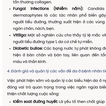
tổn thương collagen.
Fungal infections (Nhiễm nấm):
Candida 
dermatophytes là các tác nhân phổ biến gâ
người tiểu đường, thường xuất hiện ở các vùng
ngón chân, nách, bẹn.
Vitiligo:
Một số nghiên cứu cho thấy tỷ lệ mắc vit
người tiểu đường type 1, do cơ chế tự miễn.
Diabetic bullae:
Các bọng nước tự phát không đa
hiện ở bàn chân và bàn tay, liên quan đến t
máu và thần kinh.
4. Đánh giá và quản lý các vấn đề da ở bệnh nhân t
Việc phát hiện sớm và quản lý các biểu hiện da ở n
đóng vai trò quan trọng trong việc ngăn ngừa bi
thiện chất lượng cuộc sống:
Kiểm soát đường huyết:
Là yếu tố then chốt giúp