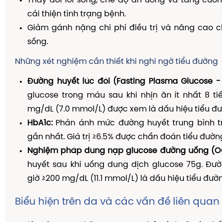
Thay đổi lối sống, chế độ ăn uống và tăng cườ
cải thiện tình trạng bệnh.
Giảm gánh nặng chi phí điều trị và nâng cao c
sống.
Những xét nghiệm cần thiết khi nghi ngờ tiểu đường
Đường huyết lúc đói (Fasting Plasma Glucose - 
glucose trong máu sau khi nhịn ăn ít nhất 8 tiến
mg/dL (7.0 mmol/L) được xem là dấu hiệu tiểu đ
HbA1c:
Phản ánh mức đường huyết trung bình t
gần nhất. Giá trị ≥6.5% được chẩn đoán tiểu đườn
Nghiệm pháp dung nạp glucose đường uống (O
huyết sau khi uống dung dịch glucose 75g. Đườ
giờ ≥200 mg/dL (11.1 mmol/L) là dấu hiệu tiểu đườ
Biểu hiện trên da và các vấn đề liên quan