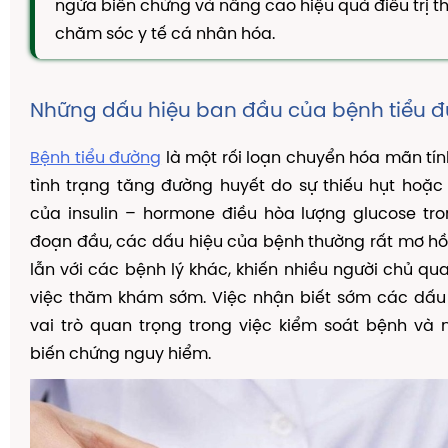
ngừa biến chứng và nâng cao hiệu quả điều trị 
TAM THẤT MẬT ONG
chăm sóc y tế cá nhân hóa.
CAO DÂY THÌA CANH
DẦU GỘI THẢO DƯỢC
Những dấu hiệu ban đầu của bệnh tiểu 
KIẾN THỨC
Kiến Thức Về Ho
Bệnh tiểu đường
là một rối loạn chuyển hóa mãn tín
tình trạng tăng đường huyết do sự thiếu hụt hoặ
Kiến Thức Về Dạ Dày
của insulin – hormone điều hòa lượng glucose tr
Kiến Thức Về Đại Tràng
đoạn đầu, các dấu hiệu của bệnh thường rất mơ h
Kiến Thức Về Hà Thủ Ô
lẫn với các bệnh lý khác, khiến nhiều người chủ q
Kiến Thức Về Tam Thất
việc thăm khám sớm. Việc nhận biết sớm các dấu
vai trò quan trọng trong việc kiểm soát bệnh và
Kiến Thức Về Tiểu Đường
biến chứng nguy hiểm.
Kiến Thức Về Dầu Gội Thảo Dược
Kiến Thức Về Máy Lọc Không Khí
Nấm Lưỡi