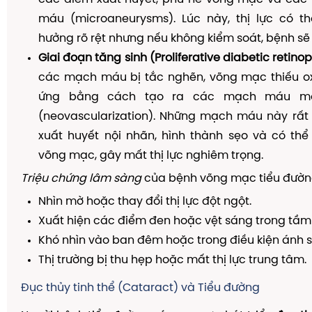
máu (microaneurysms). Lúc này, thị lực có t
hưởng rõ rệt nhưng nếu không kiểm soát, bệnh sẽ t
Giai đoạn tăng sinh (Proliferative diabetic retino
các mạch máu bị tắc nghẽn, võng mạc thiếu ox
ứng bằng cách tạo ra các mạch máu mớ
(neovascularization). Những mạch máu này rất 
xuất huyết nội nhãn, hình thành sẹo và có th
võng mạc, gây mất thị lực nghiêm trọng.
Triệu chứng lâm sàng
của bệnh võng mạc tiểu đườn
Nhìn mờ hoặc thay đổi thị lực đột ngột.
Xuất hiện các điểm đen hoặc vệt sáng trong tầm 
Khó nhìn vào ban đêm hoặc trong điều kiện ánh 
Thị trường bị thu hẹp hoặc mất thị lực trung tâm.
Đục thủy tinh thể (Cataract) và Tiểu đường