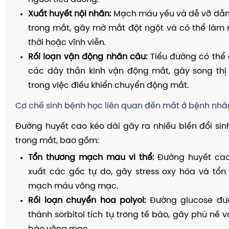
Xuất huyết nội nhãn:
Mạch máu yếu và dễ vỡ dẫ
trong mắt, gây mờ mắt đột ngột và có thể làm 
thời hoặc vĩnh viễn.
Rối loạn vận động nhãn cầu:
Tiểu đường có thể
các dây thần kinh vận động mắt, gây song thị
trong việc điều khiển chuyển động mắt.
Cơ chế sinh bệnh học liên quan đến mắt ở bệnh nhâ
Đường huyết cao kéo dài gây ra nhiều biến đổi sinh
trong mắt, bao gồm:
Tổn thương mạch máu vi thể:
Đường huyết cao
xuất các gốc tự do, gây stress oxy hóa và tổn
mạch máu võng mạc.
Rối loạn chuyển hóa polyol:
Đường glucose đư
thành sorbitol tích tụ trong tế bào, gây phù nề 