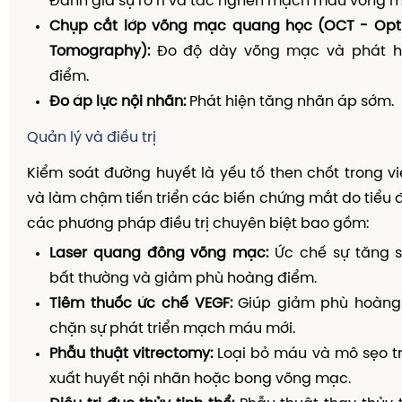
Đánh giá sự rò rỉ và tắc nghẽn mạch máu võng 
Chụp cắt lớp võng mạc quang học (OCT - Opt
Tomography):
Đo độ dày võng mạc và phát h
điểm.
Đo áp lực nội nhãn:
Phát hiện tăng nhãn áp sớm.
Quản lý và điều trị
Kiểm soát đường huyết là yếu tố then chốt trong 
và làm chậm tiến triển các biến chứng mắt do tiểu đ
các phương pháp điều trị chuyên biệt bao gồm:
Laser quang đông võng mạc:
Ức chế sự tăng 
bất thường và giảm phù hoàng điểm.
Tiêm thuốc ức chế VEGF:
Giúp giảm phù hoàng
chặn sự phát triển mạch máu mới.
Phẫu thuật vitrectomy:
Loại bỏ máu và mô sẹo tr
xuất huyết nội nhãn hoặc bong võng mạc.