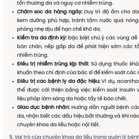
tổn thương da và nguy cơ nhiễm trùng.
Chăm sóc da hàng ngày:
Duy trì độ ẩm cho da
kem dưỡng phù hợp, tránh tắm nước quá nóng
phòng nhẹ dịu để hạn chế khô da.
Kiểm tra da định kỳ:
Đặc biệt chú ý các vùng dễ
bàn chân, nếp gấp da để phát hiện sớm các t
nhiễm trùng.
Điều trị nhiễm trùng kịp thời:
Sử dụng thuốc khá
khuẩn theo chỉ định của bác sĩ để kiểm soát các 
Điều trị các bệnh lý da đặc hiệu:
Ví dụ, acanthos
thể được cải thiện bằng việc kiểm soát insulin
liệu pháp làm sáng da hoặc tẩy tế bào chết.
Giáo dục bệnh nhân:
Hướng dẫn người bệnh cá
da, nhận biết các dấu hiệu bất thường và khi n
chuyên khoa da liễu hoặc nội tiết.
5. Vai trò của chuyên khoa da liễu trong quản lý bện