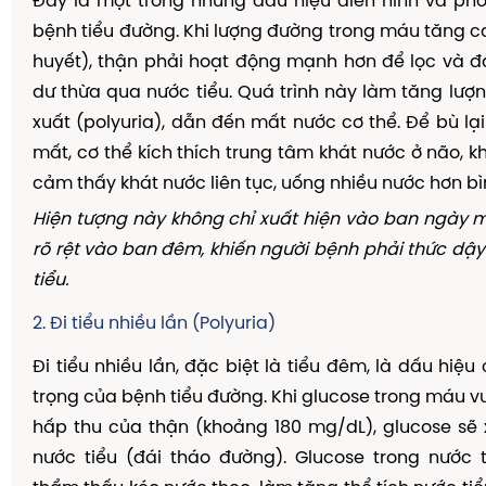
Đây là một trong những dấu hiệu điển hình và ph
bệnh tiểu đường. Khi lượng đường trong máu tăng 
huyết), thận phải hoạt động mạnh hơn để lọc và đ
dư thừa qua nước tiểu. Quá trình này làm tăng lượn
xuất (polyuria), dẫn đến mất nước cơ thể. Để bù lạ
mất, cơ thể kích thích trung tâm khát nước ở não, k
cảm thấy khát nước liên tục, uống nhiều nước hơn bì
Hiện tượng này không chỉ xuất hiện vào ban ngày 
rõ rệt vào ban đêm, khiến người bệnh phải thức dậy 
tiểu.
2. Đi tiểu nhiều lần (Polyuria)
Đi tiểu nhiều lần, đặc biệt là tiểu đêm, là dấu hiệ
trọng của bệnh tiểu đường. Khi glucose trong máu 
hấp thu của thận (khoảng 180 mg/dL), glucose sẽ 
nước tiểu (đái tháo đường). Glucose trong nước 