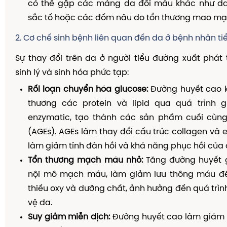
có thể gặp các mảng da đổi màu khác như d
sắc tố hoặc các đốm nâu do tổn thương mao mạ
2. Cơ chế sinh bệnh liên quan đến da ở bệnh nhân t
Sự thay đổi trên da ở người tiểu đường xuất phát 
sinh lý và sinh hóa phức tạp:
Rối loạn chuyển hóa glucose:
Đường huyết cao k
thương các protein và lipid qua quá trình g
enzymatic, tạo thành các sản phẩm cuối cùng
(AGEs). AGEs làm thay đổi cấu trúc collagen và e
làm giảm tính đàn hồi và khả năng phục hồi của 
Tổn thương mạch máu nhỏ:
Tăng đường huyết 
nội mô mạch máu, làm giảm lưu thông máu đ
thiếu oxy và dưỡng chất, ảnh hưởng đến quá trình
vệ da.
Suy giảm miễn dịch:
Đường huyết cao làm giảm