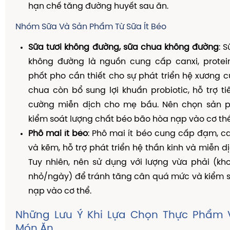
hạn chế tăng đường huyết sau ăn.
Nhóm Sữa Và Sản Phẩm Từ Sữa Ít Béo
Sữa tươi không đường, sữa chua không đường
: 
không đường là nguồn cung cấp canxi, protein
phốt pho cần thiết cho sự phát triển hệ xương củ
chua còn bổ sung lợi khuẩn probiotic, hỗ trợ t
cường miễn dịch cho mẹ bầu. Nên chọn sản 
kiểm soát lượng chất béo bão hòa nạp vào cơ thể
Phô mai ít béo
: Phô mai ít béo cung cấp đạm, can
và kẽm, hỗ trợ phát triển hệ thần kinh và miễn dị
Tuy nhiên, nên sử dụng với lượng vừa phải (kh
nhỏ/ngày) để tránh tăng cân quá mức và kiểm s
nạp vào cơ thể.
Những Lưu Ý Khi Lựa Chọn Thực Phẩm 
Món Ăn