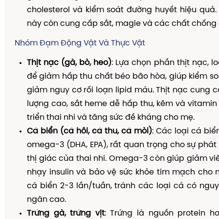
cholesterol và kiểm soát đường huyết hiệu quả. 
này còn cung cấp sắt, magie và các chất chống 
Nhóm Đạm Động Vật Và Thực Vật
Thịt nạc (gà, bò, heo)
: Lựa chọn phần thịt nạc, l
để giảm hấp thu chất béo bão hòa, giúp kiểm s
giảm nguy cơ rối loạn lipid máu. Thịt nạc cung c
lượng cao, sắt heme dễ hấp thu, kẽm và vitamin B
triển thai nhi và tăng sức đề kháng cho mẹ.
Cá biển (cá hồi, cá thu, cá mòi)
: Các loại cá bi
omega-3 (DHA, EPA), rất quan trọng cho sự phát 
thị giác của thai nhi. Omega-3 còn giúp giảm viê
nhạy insulin và bảo vệ sức khỏe tim mạch cho 
cá biển 2-3 lần/tuần, tránh các loại cá có ngu
ngân cao.
Trứng gà, trứng vịt
: Trứng là nguồn protein h