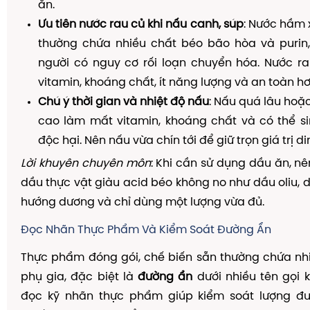
ăn.
Ưu tiên nước rau củ khi nấu canh, súp
: Nước hầm 
thường chứa nhiều chất béo bão hòa và purin,
người có nguy cơ rối loạn chuyển hóa. Nước r
vitamin, khoáng chất, ít năng lượng và an toàn hơ
Chú ý thời gian và nhiệt độ nấu
: Nấu quá lâu hoặ
cao làm mất vitamin, khoáng chất và có thể si
độc hại. Nên nấu vừa chín tới để giữ trọn giá trị d
Lời khuyên chuyên môn
: Khi cần sử dụng dầu ăn, nê
dầu thực vật giàu acid béo không no như dầu oliu, d
hướng dương và chỉ dùng một lượng vừa đủ.
Đọc Nhãn Thực Phẩm Và Kiểm Soát Đường Ẩn
Thực phẩm đóng gói, chế biến sẵn thường chứa nh
phụ gia, đặc biệt là
đường ẩn
dưới nhiều tên gọi 
đọc kỹ nhãn thực phẩm giúp kiểm soát lượng đư