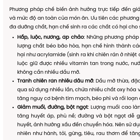
Phương pháp chế biến ảnh hưởng trực tiếp đến giá
và mức độ an toàn của món ăn. Ưu tiên các phương p
đa dưỡng chất, hạn chế sinh ra các chất có hại cho 
Hấp, luộc, nướng, áp chảo
: Những phương pháp
lượng chất béo bão hòa, hạn chế hình thành cá
hại như acrylamide (sinh ra khi chiên rán ở nhiệt
luộc giữ được nhiều vitamin tan trong nước, n
không cần nhiều dầu mỡ.
Tránh chiên rán nhiều dầu mỡ
: Dầu mỡ thừa, đặc
qua sử dụng nhiều lần, chứa nhiều chất oxy hóa v
tăng nguy cơ bệnh tim mạch, béo phì và rối loạn
Giảm muối, đường, bột ngọt
: Lượng muối cao là
tăng huyết áp, phù nề; đường và bột ngọt dễ 
huyết, ảnh hưởng xấu đến chuyển hóa. Nên sử dụn
nhiên như hành, tỏi, gừng, tiêu, rau thơm để tă