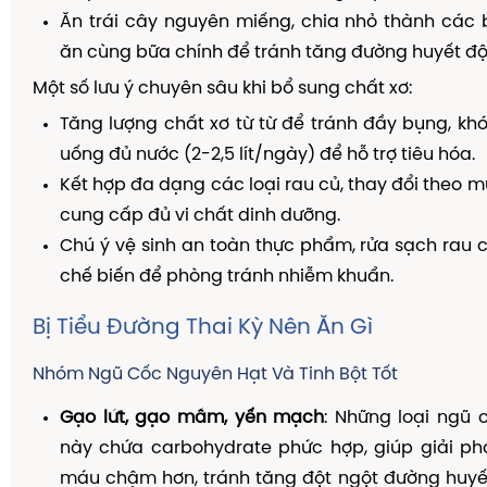
Ăn trái cây nguyên miếng, chia nhỏ thành các 
ăn cùng bữa chính để tránh tăng đường huyết độ
Một số lưu ý chuyên sâu khi bổ sung chất xơ:
Tăng lượng chất xơ từ từ để tránh đầy bụng, khó 
uống đủ nước (2-2,5 lít/ngày) để hỗ trợ tiêu hóa.
Kết hợp đa dạng các loại rau củ, thay đổi theo
cung cấp đủ vi chất dinh dưỡng.
Chú ý vệ sinh an toàn thực phẩm, rửa sạch rau c
chế biến để phòng tránh nhiễm khuẩn.
Bị Tiểu Đường Thai Kỳ Nên Ăn Gì
Nhóm Ngũ Cốc Nguyên Hạt Và Tinh Bột Tốt
Gạo lứt, gạo mầm, yến mạch
: Những loại ngũ 
này chứa carbohydrate phức hợp, giúp giải p
máu chậm hơn, tránh tăng đột ngột đường huyết