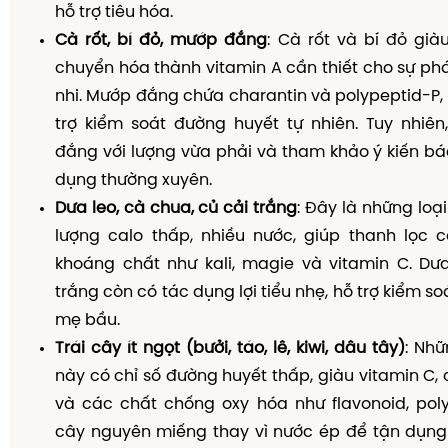
hỗ trợ tiêu hóa.
Cà rốt, bí đỏ, mướp đắng
: Cà rốt và bí đỏ già
chuyển hóa thành vitamin A cần thiết cho sự phát
nhi. Mướp đắng chứa charantin và polypeptid-P,
trợ kiểm soát đường huyết tự nhiên. Tuy nhiê
đắng với lượng vừa phải và tham khảo ý kiến bác 
dụng thường xuyên.
Dưa leo, cà chua, củ cải trắng
: Đây là những loạ
lượng calo thấp, nhiều nước, giúp thanh lọc c
khoáng chất như kali, magie và vitamin C. Dưa
trắng còn có tác dụng lợi tiểu nhẹ, hỗ trợ kiểm s
mẹ bầu.
Trái cây ít ngọt (bưởi, táo, lê, kiwi, dâu tây)
: Nhữ
này có chỉ số đường huyết thấp, giàu vitamin C, 
và các chất chống oxy hóa như flavonoid, poly
cây nguyên miếng thay vì nước ép để tận dụng 