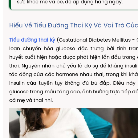
sức khỏe mẹ và bé, dễ áp dụng hàng ngày.
TAM THẤT MẬT ONG
CAO DÂY THÌA CANH
Hiểu Về Tiểu Đường Thai Kỳ Và Vai Trò Củ
DẦU GỘI THẢO DƯỢC
KIẾN THỨC
Tiểu đường thai kỳ
(Gestational Diabetes Mellitus - 
Kiến Thức Về Ho
loạn chuyển hóa glucose đặc trưng bởi tình tr
huyết xuất hiện hoặc được phát hiện lần đầu trong
Kiến Thức Về Dạ Dày
thai. Nguyên nhân chủ yếu là do sự đề kháng insuli
Kiến Thức Về Đại Tràng
tác động của các hormone nhau thai, trong khi kh
Kiến Thức Về Hà Thủ Ô
insulin của tuyến tụy không đủ bù đắp. Điều này
Kiến Thức Về Tam Thất
glucose trong máu tăng cao, ảnh hưởng trực tiếp đ
cả mẹ và thai nhi.
Kiến Thức Về Tiểu Đường
Kiến Thức Về Dầu Gội Thảo Dược
Kiến Thức Về Máy Lọc Không Khí
Nấm Lưỡi