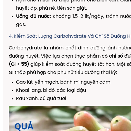
Hạn chế muối và thực phẩm chế biến sẵn:
Giảm
huyết áp, phù nề, tiền sản giật.
Uống đủ nước:
Khoảng 1,5-2 lít/ngày, tránh nướ
gas.
4. Kiểm Soát Lượng Carbohydrate Và Chỉ Số Đường H
Carbohydrate là nhóm chất dinh dưỡng ảnh hưởng
đường huyết. Việc lựa chọn thực phẩm có
chỉ số đ
(GI < 55)
giúp kiểm soát đường huyết tốt hơn. Một 
GI thấp phù hợp cho phụ nữ tiểu đường thai kỳ:
Gạo lứt, yến mạch, bánh mì nguyên cám
Khoai lang, bí đỏ, các loại đậu
Rau xanh, củ quả tươi