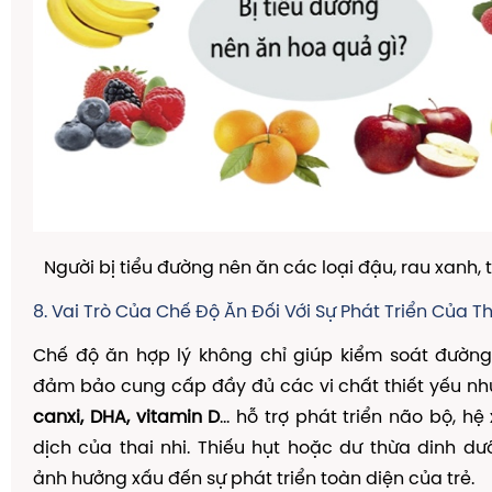
Người bị tiểu đường nên ăn các loại đậu, rau xanh, tr
8. Vai Trò Của Chế Độ Ăn Đối Với Sự Phát Triển Của Th
Chế độ ăn hợp lý không chỉ giúp kiểm soát đườn
đảm bảo cung cấp đầy đủ các vi chất thiết yếu n
canxi, DHA, vitamin D
... hỗ trợ phát triển não bộ, h
dịch của thai nhi. Thiếu hụt hoặc dư thừa dinh d
ảnh hưởng xấu đến sự phát triển toàn diện của trẻ.