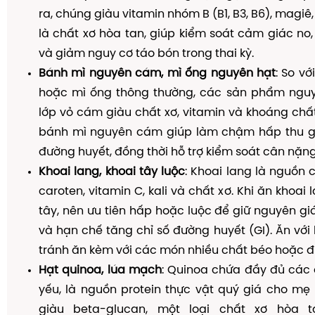
ra, chúng giàu vitamin nhóm B (B1, B3, B6), magiê,
là chất xơ hòa tan, giúp kiểm soát cảm giác no, 
và giảm nguy cơ táo bón trong thai kỳ.
Bánh mì nguyên cám, mì ống nguyên hạt
: So v
hoặc mì ống thông thường, các sản phẩm nguy
lớp vỏ cám giàu chất xơ, vitamin và khoáng chất
bánh mì nguyên cám giúp làm chậm hấp thu gl
đường huyết, đồng thời hỗ trợ kiểm soát cân nặn
Khoai lang, khoai tây luộc
: Khoai lang là nguồn
caroten, vitamin C, kali và chất xơ. Khi ăn khoai
tây, nên ưu tiên hấp hoặc luộc để giữ nguyên giá
và hạn chế tăng chỉ số đường huyết (GI). Ăn với 
tránh ăn kèm với các món nhiều chất béo hoặc 
Hạt quinoa, lúa mạch
: Quinoa chứa đầy đủ các 
yếu, là nguồn protein thực vật quý giá cho mẹ
giàu beta-glucan, một loại chất xơ hòa 