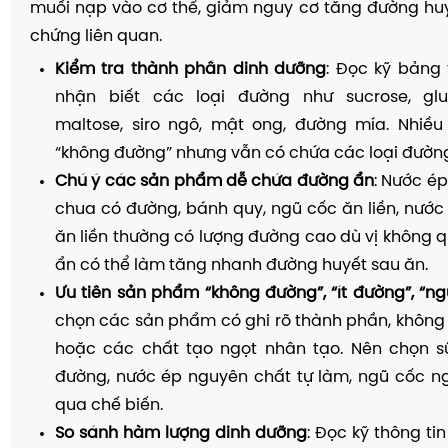
muối nạp vào cơ thể, giảm nguy cơ tăng đường hu
chứng liên quan.
Kiểm tra thành phần dinh dưỡng
: Đọc kỹ bảng
nhận biết các loại đường như sucrose, gluc
maltose, siro ngô, mật ong, đường mía. Nhiề
“không đường” nhưng vẫn có chứa các loại đường
Chú ý các sản phẩm dễ chứa đường ẩn
: Nước ép
chua có đường, bánh quy, ngũ cốc ăn liền, nước
ăn liền thường có lượng đường cao dù vị không 
ẩn có thể làm tăng nhanh đường huyết sau ăn.
Ưu tiên sản phẩm “không đường”, “ít đường”, “n
chọn các sản phẩm có ghi rõ thành phần, không
hoặc các chất tạo ngọt nhân tạo. Nên chọn 
đường, nước ép nguyên chất tự làm, ngũ cốc n
qua chế biến.
So sánh hàm lượng dinh dưỡng
: Đọc kỹ thông ti