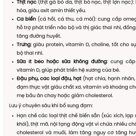
Thịt nạc
(thịt gà bỏ da, thịt bò nạc, thịt lợn nạc):
hòa, giàu axit amin thiết yếu.
Cá biển
(cá hồi, cá thu, cá mòi): cung cấp ome
hỗ trợ phát triển não bộ và thị giác thai nhi, đồn
tăng đường huyết.
Trứng
: giàu protein, vitamin D, choline, tốt cho s
bộ thai nhi.
Sữa ít béo hoặc sữa không đường
: cung cấp 
vitamin D, giúp phát triển hệ xương của bé.
Đậu phụ, các loại đậu, hạt
(hạt chia, hạnh nhân,
đạm thực vật giàu chất xơ, vitamin và khoáng ch
mẹ bầu ăn chay hoặc giảm cholesterol.
Lưu ý chuyên sâu khi bổ sung đạm:
Hạn chế các loại thịt chế biến sẵn (xúc xích, lạp 
khói), thịt mỡ, nội tạng động vật vì chứa nhiều c
cholesterol và muối, làm tăng nguy cơ tăng huy