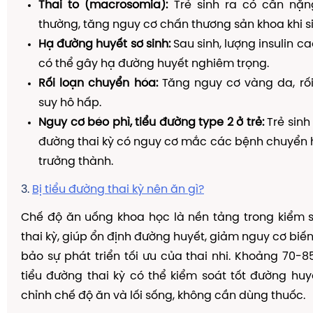
Thai to (macrosomia):
Trẻ sinh ra có cân nặn
thường, tăng nguy cơ chấn thương sản khoa khi s
Hạ đường huyết sơ sinh:
Sau sinh, lượng insulin c
có thể gây hạ đường huyết nghiêm trọng.
Rối loạn chuyển hóa:
Tăng nguy cơ vàng da, rối 
suy hô hấp.
Nguy cơ béo phì, tiểu đường type 2 ở trẻ:
Trẻ sinh 
đường thai kỳ có nguy cơ mắc các bệnh chuyển 
trưởng thành.
3.
Bị tiểu đường thai kỳ nên ăn gì?
Chế độ ăn uống khoa học là nền tảng trong kiểm 
thai kỳ, giúp ổn định đường huyết, giảm nguy cơ bi
bảo sự phát triển tối ưu của thai nhi. Khoảng 70
tiểu đường thai kỳ có thể kiểm soát tốt đường huy
chỉnh chế độ ăn và lối sống, không cần dùng thuốc.