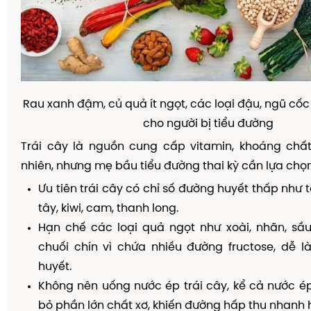
Rau xanh đậm, củ quả ít ngọt, các loại đậu, ngũ cốc
cho người bị tiểu đường
Trái cây là nguồn cung cấp vitamin, khoáng chất
nhiên, như
ng mẹ bầu tiểu đường thai kỳ cần lựa chọn
Ưu tiên trái cây có chỉ số đường huyết thấp như tá
tây, kiwi, cam, thanh long.
Hạn chế các loại quả ngọt như xoài, nhãn, sầu r
chuối chín vì chứa nhiều đường fructose, dễ 
huyết.
Không nên uống nước ép trái cây, kể cả nước ép t
bỏ phần lớn chất xơ, khiến đường hấp thu nhanh 