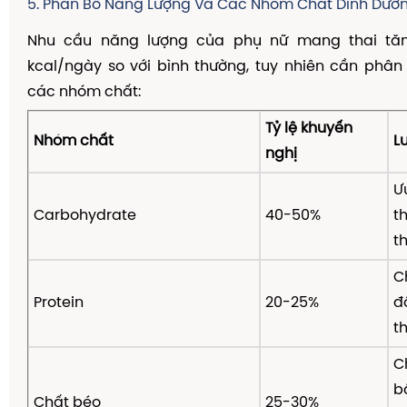
5. Phân Bổ Năng Lượng Và Các Nhóm Chất Dinh Dưỡ
Nhu cầu năng lượng của phụ nữ mang thai tă
kcal/ngày so với bình thường, tuy nhiên cần phân
các nhóm chất:
Tỷ lệ khuyến
Nhóm chất
L
nghị
Ư
Carbohydrate
40-50%
t
t
C
Protein
20-25%
đ
t
C
b
Chất béo
25-30%