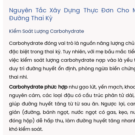
Nguyên Tắc Xây Dựng Thực Đơn Cho M
Đường Thai Kỳ
Kiểm Soát Lượng Carbohydrate
Carbohydrate đóng vai trò là nguồn năng lượng chủ 
đặc biệt trong thai kỳ. Tuy nhiên, với mẹ bầu mắc tiể
việc kiểm soát lượng carbohydrate nạp vào là yếu 
duy trì đường huyết ổn định, phòng ngừa biến chứ
thai nhi.
Carbohydrate phức hợp
như gạo lứt, yến mạch, khoa
nguyên cám, các loại đậu có cấu trúc phân tử dài
giúp đường huyết tăng từ từ sau ăn. Ngược lại, c
giản (đường, bánh ngọt, nước ngọt có gas, kẹo, n
đóng hộp) dễ hấp thu, làm đường huyết tăng nhan
khó kiểm soát.