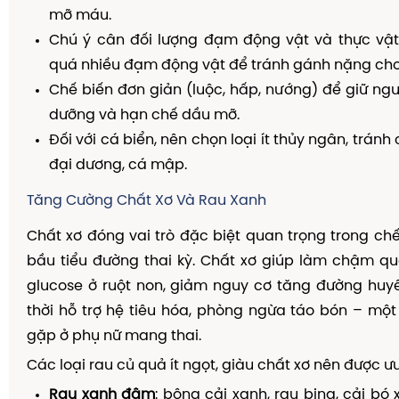
mỡ máu.
Chú ý cân đối lượng đạm động vật và thực vật
quá nhiều đạm động vật để tránh gánh nặng cho
Chế biến đơn giản (luộc, hấp, nướng) để giữ nguy
dưỡng và hạn chế dầu mỡ.
Đối với cá biển, nên chọn loại ít thủy ngân, tránh
đại dương, cá mập.
Tăng Cường Chất Xơ Và Rau Xanh
Chất xơ đóng vai trò đặc biệt quan trọng trong c
bầu tiểu đường thai kỳ. Chất xơ giúp làm chậm qu
glucose ở ruột non, giảm nguy cơ tăng đường huy
thời hỗ trợ hệ tiêu hóa, phòng ngừa táo bón – mộ
gặp ở phụ nữ mang thai.
Các loại rau củ quả ít ngọt, giàu chất xơ nên được ưu
Rau xanh đậm
: bông cải xanh, rau bina, cải bó x