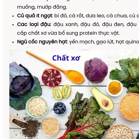
muống, mướp đắng.
Củ quả ít ngọt
: bí đỏ, cà rốt, dưa leo, cà chua, củ 
Các loại đậu
: đậu xanh, đậu đỏ, đậu đen, đậu
cấp chất xơ vừa bổ sung protein thực vật.
Ngũ cốc nguyên hạt
: yến mạch, gạo lứt, hạt quino