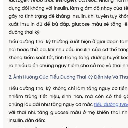
lactogen nhau thai, estrogen, cortisol
... Những hor
dụng đối kháng với insulin, làm giảm độ nhạy của tế 
gây ra tình trạng đề kháng insulin. Khi tuyến tụy kh
xuất insulin đủ để bù đắp, glucose máu sẽ tăng lê
đường thai kỳ.
Tiểu đường thai kỳ thường xuất hiện ở giai đoạn ta
hai hoặc thứ ba, khi nhu cầu insulin của cơ thể tăn
không kiểm soát tốt, tình trạng tăng đường huyết ké
ra nhiều biến chứng nguy hiểm cho cả mẹ và thai nhi
2. Ảnh Hưởng Của Tiểu Đường Thai Kỳ Đến Mẹ Và Thai
Tiểu đường thai kỳ không chỉ làm tăng nguy cơ tiền 
nhiễm trùng tiết niệu, sinh non, mà còn có thể 
chứng lâu dài như tăng nguy cơ mắc
tiểu đường typ
với thai nhi, tăng glucose máu ở mẹ khiến thai nhi
insulin, dẫn đến: