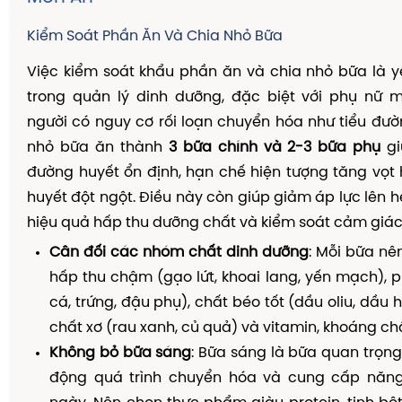
Kiểm Soát Phần Ăn Và Chia Nhỏ Bữa
Việc kiểm soát khẩu phần ăn và chia nhỏ bữa là y
trong quản lý dinh dưỡng, đặc biệt với phụ nữ 
người có nguy cơ rối loạn chuyển hóa như tiểu đườn
nhỏ bữa ăn thành
3 bữa chính và 2-3 bữa phụ
gi
đường huyết ổn định, hạn chế hiện tượng tăng vọ
huyết đột ngột. Điều này còn giúp giảm áp lực lên h
hiệu quả hấp thu dưỡng chất và kiểm soát cảm giác 
Cân đối các nhóm chất dinh dưỡng
: Mỗi bữa nê
hấp thu chậm (gạo lứt, khoai lang, yến mạch), pr
cá, trứng, đậu phụ), chất béo tốt (dầu oliu, dầu h
chất xơ (rau xanh, củ quả) và vitamin, khoáng chấ
Không bỏ bữa sáng
: Bữa sáng là bữa quan trọng
động quá trình chuyển hóa và cung cấp năn