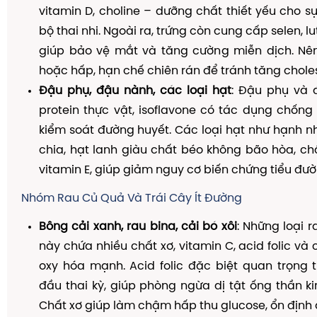
vitamin D, choline – dưỡng chất thiết yếu cho sự
bộ thai nhi. Ngoài ra, trứng còn cung cấp selen, lu
giúp bảo vệ mắt và tăng cường miễn dịch. Nên
hoặc hấp, hạn chế chiên rán để tránh tăng choles
Đậu phụ, đậu nành, các loại hạt
: Đậu phụ và
protein thực vật, isoflavone có tác dụng chống 
kiểm soát đường huyết. Các loại hạt như hạnh nh
chia, hạt lanh giàu chất béo không bão hòa, ch
vitamin E, giúp giảm nguy cơ biến chứng tiểu đườn
Nhóm Rau Củ Quả Và Trái Cây Ít Đường
Bông cải xanh, rau bina, cải bó xôi
: Những loại 
này chứa nhiều chất xơ, vitamin C, acid folic và
oxy hóa mạnh. Acid folic đặc biệt quan trọng 
đầu thai kỳ, giúp phòng ngừa dị tật ống thần kin
Chất xơ giúp làm chậm hấp thu glucose, ổn định