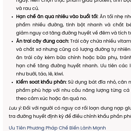
ngày. Nên chọn thực phẩm giàu protein, tinh b
và rau củ.
Hạn chế ăn quá nhiều vào buổi tối
: Ăn tối nhẹ n
phẩm nhiều đường, tinh bột nhanh và chất 
giảm nguy cơ tăng đường huyết về đêm và tích t
Ăn trái cây đúng cách
: Trái cây chứa nhiều vita
và chất xơ nhưng cũng có lượng đường tự nhiên 
ăn trái cây kèm bữa chính hoặc bữa phụ, tránh
hạn chế tăng đường huyết nhanh. Ưu tiên các l
như bưởi, táo, lê, kiwi.
Kiểm soát khẩu phần
: Sử dụng bát đĩa nhỏ, cân 
phẩm phù hợp với nhu cầu năng lượng từng cá 
theo cảm xúc hoặc ăn quá no.
Lưu ý
: Đối với người có nguy cơ rối loạn dung nạp g
tra đường huyết định kỳ để điều chỉnh khẩu phần ph
Ưu Tiên Phương Pháp Chế Biến Lành Mạnh