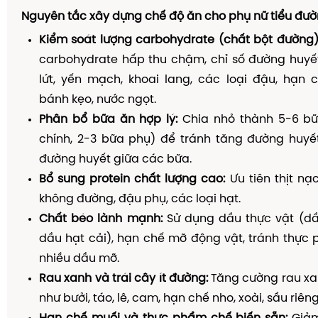
Nguyên tắc xây dựng chế độ ăn cho phụ nữ tiểu đườn
Kiểm soát lượng carbohydrate (chất bột đường)
carbohydrate hấp thu chậm, chỉ số đường huyế
lứt, yến mạch, khoai lang, các loại đậu, hạn 
bánh kẹo, nước ngọt.
Phân bổ bữa ăn hợp lý:
Chia nhỏ thành 5-6 bữ
chính, 2-3 bữa phụ) để tránh tăng đường huyế
đường huyết giữa các bữa.
Bổ sung protein chất lượng cao:
Ưu tiên thịt nạc
không đường, đậu phụ, các loại hạt.
Chất béo lành mạnh:
Sử dụng dầu thực vật (dầu
dầu hạt cải), hạn chế mỡ động vật, tránh thực
nhiều dầu mỡ.
Rau xanh và trái cây ít đường:
Tăng cường rau xanh
như bưởi, táo, lê, cam, hạn chế nho, xoài, sầu riêng