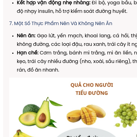
Kết hợp vận động nhẹ nhàng:
Đi bộ, yoga bầu, b
độ nhạy insulin, hỗ trợ kiểm soát đường huyết.
7. Một Số Thực Phẩm Nên Và Không Nên Ăn
Nên ăn:
Gạo lứt, yến mạch, khoai lang, cá hồi, thị
không đường, các loại đậu, rau xanh, trái cây ít ng
Hạn chế:
Cơm trắng, bánh mì trắng, mì ăn liền, 
kẹo, trái cây nhiều đường (nho, xoài, sầu riêng),
rán, đồ ăn nhanh.