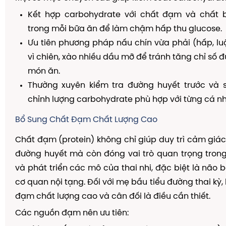
Kết hợp carbohydrate với chất đạm và chất
trong mỗi bữa ăn để làm chậm hấp thu glucose.
Ưu tiên phương pháp nấu chín vừa phải (hấp, lu
vì chiên, xào nhiều dầu mỡ để tránh tăng chỉ số 
món ăn.
Thường xuyên kiểm tra đường huyết trước và 
chỉnh lượng carbohydrate phù hợp với từng cá n
Bổ Sung Chất Đạm Chất Lượng Cao
Chất đạm (protein) không chỉ giúp duy trì cảm giác 
đường huyết mà còn đóng vai trò quan trọng tron
và phát triển các mô của thai nhi, đặc biệt là não 
cơ quan nội tạng. Đối với mẹ bầu tiểu đường thai kỳ
đạm chất lượng cao và cân đối là điều cần thiết.
Các nguồn đạm nên ưu tiên: