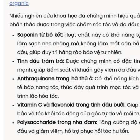
organic
Nhiều nghiên cứu khoa học đã chứng minh hiệu qu
phần thảo dược trong việc chăm sóc tóc và da đầu:
Saponin từ bồ kết:
Hoạt chất này có khả năng tạ
làm sạch nhẹ nhàng mà không làm mất cân bằng
đầu, giúp duy trì hàng rào bảo vệ tự nhiên.
Tinh dầu tràm trà:
Được chứng minh có đặc tí
mạnh, giúp kiểm soát vi khuẩn gây viêm da đầu 
Anthraquinone trong hà thủ ô:
Có khả năng kích 
tế bào nang tóc, thúc đẩy quá trình mọc tóc v
trình lão hóa tóc.
Vitamin C và flavonoid trong tinh dầu bưởi:
Giúp 
bảo vệ tóc khỏi tác động của gốc tự do và môi tr
Polysaccharide trong nha đam:
Tăng cường độ 
đầu và giảm viêm, hỗ trợ phục hồi tóc hư tổn.