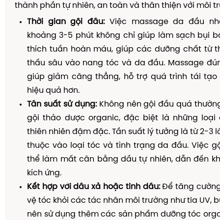
thành phần tự nhiên, an toàn và thân thiện với môi t
Thời gian gội đầu:
Việc massage da đầu nhẹ
khoảng 3-5 phút không chỉ giúp làm sạch bụi b
thích tuần hoàn máu, giúp các dưỡng chất từ 
thấu sâu vào nang tóc và da đầu. Massage đún
giúp giảm căng thẳng, hỗ trợ quá trình tái tạ
hiệu quả hơn.
Tần suất sử dụng:
Không nên gội đầu quá thường
gội thảo dược organic, đặc biệt là những loại
thiên nhiên đậm đặc. Tần suất lý tưởng là từ 2-3 l
thuộc vào loại tóc và tình trạng da đầu. Việc g
thể làm mất cân bằng dầu tự nhiên, dẫn đến k
kích ứng.
Kết hợp với dầu xả hoặc tinh dầu:
Để tăng cường
vệ tóc khỏi các tác nhân môi trường như tia UV, b
nên sử dụng thêm các sản phẩm dưỡng tóc orga