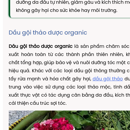
dưỡng da đầu tự nhiên, giảm gàu và kích thích 
TAM THẤT MẬT ONG
không gây hại cho sức khỏe hay môi trường.
CAO DÂY THÌA CANH
DẦU GỘI THẢO DƯỢC
Dầu gội thảo dược organic
KIẾN THỨC
Kiến Thức Về Ho
Dầu gội thảo dược organic
là sản phẩm chăm sóc 
xuất hoàn toàn từ các thành phần thiên nhiên, 
Kiến Thức Về Dạ Dày
chất tổng hợp, giúp bảo vệ và nuôi dưỡng tóc một 
Kiến Thức Về Đại Tràng
hiệu quả. Khác với các loại dầu gội thông thường 
Kiến Thức Về Hà Thủ Ô
tẩy rửa mạnh và hóa chất gây hại,
dầu gội thảo
dư
Kiến Thức Về Tam Thất
trung vào việc sử dụng các loại thảo mộc, tinh d
xuất thực vật có tác dụng cân bằng da đầu, kích t
Kiến Thức Về Tiểu Đường
cải thiện cấu trúc sợi tóc.
Kiến Thức Về Dầu Gội Thảo Dược
Kiến Thức Về Máy Lọc Không Khí
Nấm Lưỡi