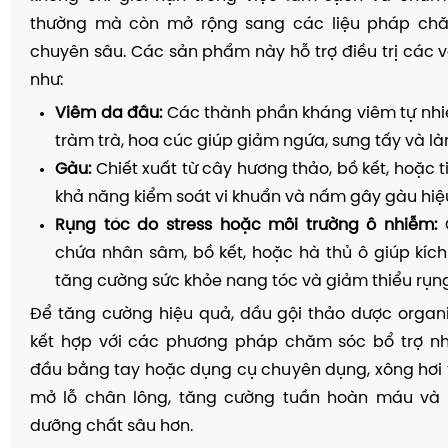
thường mà còn mở rộng sang các liệu pháp ch
chuyên sâu. Các sản phẩm này hỗ trợ điều trị các 
như:
Viêm da đầu:
Các thành phần kháng viêm tự nhi
tràm trà, hoa cúc giúp giảm ngứa, sưng tấy và là
Gàu:
Chiết xuất từ cây hương thảo, bồ kết, hoặc 
khả năng kiểm soát vi khuẩn và nấm gây gàu hiệ
Rụng tóc do stress hoặc môi trường ô nhiễm:
chứa nhân sâm, bồ kết, hoặc hà thủ ô giúp kích
tăng cường sức khỏe nang tóc và giảm thiểu rụng
Để tăng cường hiệu quả, dầu gội thảo dược organ
kết hợp với các phương pháp chăm sóc bổ trợ 
đầu bằng tay hoặc dụng cụ chuyên dụng, xông hơi
mở lỗ chân lông, tăng cường tuần hoàn máu và 
dưỡng chất sâu hơn.