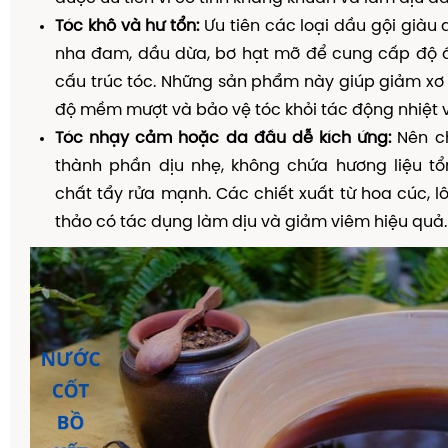
Tóc khô và hư tổn:
Ưu tiên các loại dầu gội giàu
nha đam, dầu dừa, bơ hạt mỡ để cung cấp độ 
cấu trúc tóc. Những sản phẩm này giúp giảm xơ 
độ mềm mượt và bảo vệ tóc khỏi tác động nhiệt 
Tóc nhạy cảm hoặc da đầu dễ kích ứng:
Nên ch
thành phần dịu nhẹ, không chứa hương liệu t
chất tẩy rửa mạnh. Các chiết xuất từ hoa cúc, l
thảo có tác dụng làm dịu và giảm viêm hiệu quả.