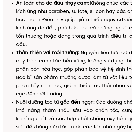
An toàn cho da đầu nhạy cảm:
Không chứa các 
kích ứng như paraben, sulfate, silicon hay các c
học mạnh. Điều này giúp giảm thiểu nguy cơ viê
kích ứng da đầu, phù hợp cho cả những người c
tổn thương hoặc đang trong quá trình điều trị
đầu.
Thân thiện với môi trường:
Nguyên liệu hữu cơ đ
quy trình canh tác bền vững, không sử dụng th
phân bón hóa học, góp phần bảo vệ hệ sinh thá
Bao bì sản phẩm thường được làm từ vật liệu t
phân hủy sinh học, giảm thiểu rác thải nhựa v
cực đến môi trường.
Nuôi dưỡng tóc từ gốc đến ngọn:
Các dưỡng chấ
khả năng thẩm thấu sâu vào chân tóc, cung
khoáng chất và các hợp chất chống oxy hóa g
sức đề kháng của tóc trước các tác nhân gây hạ