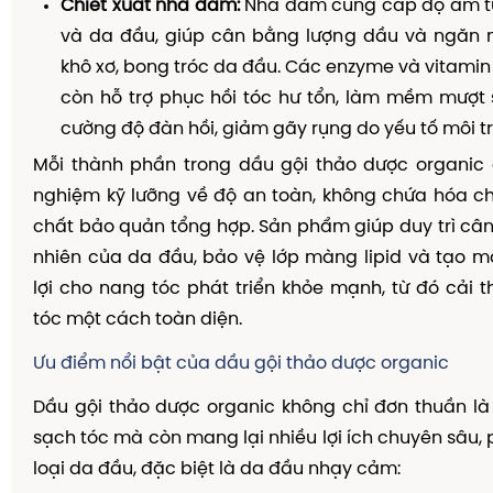
Chiết xuất nha đam:
Nha đam cung cấp độ ẩm tự
và da đầu, giúp cân bằng lượng dầu và ngăn n
khô xơ, bong tróc da đầu. Các enzyme và vitami
còn hỗ trợ phục hồi tóc hư tổn, làm mềm mượt 
cường độ đàn hồi, giảm gãy rụng do yếu tố môi t
Mỗi thành phần trong dầu gội thảo dược organic
nghiệm kỹ lưỡng về độ an toàn, không chứa hóa c
chất bảo quản tổng hợp. Sản phẩm giúp duy trì câ
nhiên của da đầu, bảo vệ lớp màng lipid và tạo m
lợi cho nang tóc phát triển khỏe mạnh, từ đó cải t
tóc một cách toàn diện.
Ưu điểm nổi bật của dầu gội thảo dược organic
Dầu gội thảo dược organic không chỉ đơn thuần l
sạch tóc mà còn mang lại nhiều lợi ích chuyên sâu, 
loại da đầu, đặc biệt là da đầu nhạy cảm: