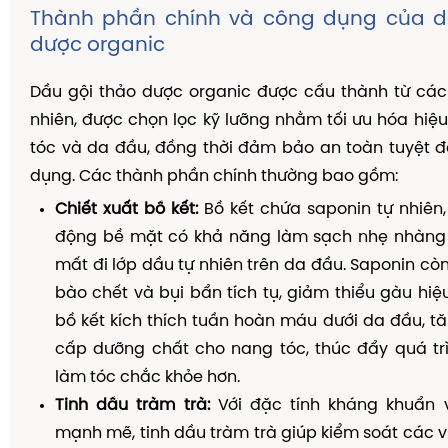
Thành phần chính và công dụng của d
dược organic
Dầu gội thảo dược organic được cấu thành từ các
nhiên, được chọn lọc kỹ lưỡng nhằm tối ưu hóa hi
tóc và da đầu, đồng thời đảm bảo an toàn tuyệt đ
dụng. Các thành phần chính thường bao gồm:
Chiết xuất bồ kết:
Bồ kết chứa saponin tự nhiên
động bề mặt có khả năng làm sạch nhẹ nhàn
mất đi lớp dầu tự nhiên trên da đầu. Saponin còn
bào chết và bụi bẩn tích tụ, giảm thiểu gàu hiệu
bồ kết kích thích tuần hoàn máu dưới da đầu, 
cấp dưỡng chất cho nang tóc, thúc đẩy quá tr
làm tóc chắc khỏe hơn.
Tinh dầu tràm trà:
Với đặc tính kháng khuẩn 
mạnh mẽ, tinh dầu tràm trà giúp kiểm soát các 