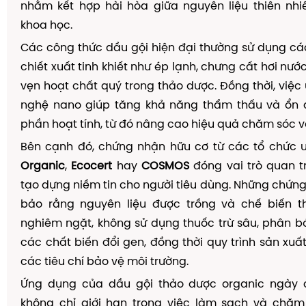
nhằm kết hợp hài hòa giữa nguyên liệu thiên nhi
khoa học.
Các công thức dầu gội hiện đại thường sử dụng c
chiết xuất tinh khiết như ép lạnh, chưng cất hơi nư
vẹn hoạt chất quý trong thảo dược. Đồng thời, việ
nghệ nano giúp tăng khả năng thẩm thấu và ổn 
phần hoạt tính, từ đó nâng cao hiệu quả chăm sóc v
Bên cạnh đó, chứng nhận hữu cơ từ các tổ chức u
Organic
,
Ecocert
hay
COSMOS
đóng vai trò quan t
tạo dựng niềm tin cho người tiêu dùng. Những chứ
bảo rằng nguyên liệu được trồng và chế biến t
nghiêm ngặt, không sử dụng thuốc trừ sâu, phân 
các chất biến đổi gen, đồng thời quy trình sản xuấ
các tiêu chí bảo vệ môi trường.
Ứng dụng của dầu gội thảo dược organic ngày 
không chỉ giới hạn trong việc làm sạch và chăm