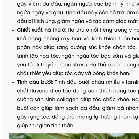
gây viêm da đầu, ngăn ngừa các bệnh lý như vi
ngứa ngáy và gàu. Tinh dầu này còn hỗ trợ làm 
đầu bị kích ứng, giảm ngứa và tạo cảm giác mát 
Chiết xuất hà thủ ô:
Hà thủ ô nổi tiếng trong y h
khả năng chống oxy hóa và kích thích tuần h
phần này giúp tăng cường sức khỏe chân tóc
trình lão hóa tóc, ngăn ngừa tóc bạc sớm và g
yếu tố di truyền hoặc stress. Hà thủ ô còn cun
chất thiết yếu giúp tóc dày và bóng khỏe hơn.
Tinh dầu bưởi:
Tinh dầu bưởi chứa nhiều vitami
chất flavonoid có tác dụng kích thích nang tóc p
cường sản sinh collagen giúp tóc chắc khỏe. Ngo
bưởi còn giúp làm sạch da đầu, giảm bã nhờ
gãy rụng tóc, đồng thời mang lại hương thơm tự 
giúp thư giãn tinh thần.