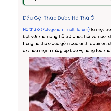
Dầu Gội Thảo Dược Hà Thủ Ô
Hà thủ ô
(Polygonum multiflorum)
là một tro
bật với khả năng hỗ trợ phục hồi và nuôi
trong hà thủ ô bao gồm các anthraquinon, st
oxy hóa mạnh mẽ, giúp bảo vệ nang tóc khỏi 