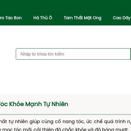
iro Táo Bón
Hà Thủ Ô
Tam Thất Mật Ong
Cao Dây
Tóc Khỏe Mạnh Tự Nhiên
ất tự nhiên giúp củng cố nang tóc, ức chế quá trình r
ẩy mọc tóc mới, cải thiện độ chắc khỏe và độ bóng mượt.