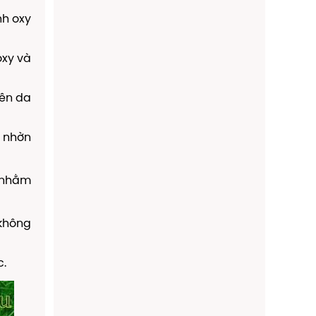
nh oxy
oxy và
rên da
 nhờn
c nhằm
 không
c.