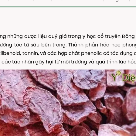
ng những dược liệu quý giá trong y học cổ truyền Đông 
 dưỡng tóc từ sâu bên trong. Thành phần hóa học pho
ilbenoid, tannin, và các hợp chất phenolic có tác dụng
các tác nhân gây hại từ môi trường và quá trình lão hóa