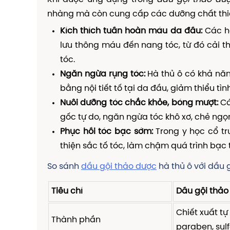
nhàng mà còn cung cấp các dưỡng chất thiế
Kích thích tuần hoàn máu da đầu:
Các ho
lưu thông máu đến nang tóc, từ đó cải t
tóc.
Ngăn ngừa rụng tóc:
Hà thủ ô có khả năn
bằng nội tiết tố tại da đầu, giảm thiểu t
Nuôi dưỡng tóc chắc khỏe, bóng mượt:
Cá
gốc tự do, ngăn ngừa tóc khô xơ, chẻ ngọn
Phục hồi tóc bạc sớm:
Trong y học cổ tru
thiện sắc tố tóc, làm chậm quá trình bạc t
So sánh
dầu gội thảo dược
hà thủ ô với dầu 
Tiêu chí
Dầu gội thảo
Chiết xuất tự
Thành phần
paraben, sulf