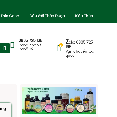
 Thìa Canh
Dầu Gội Thảo Dược
Kiến Thức
0865 725 168
Z
alo: 0865 725
--
Đăng nhập /
-0
168
Đăng ký
Vận chuyển toàn
quốc
ụng