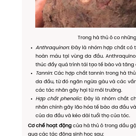
Trong hà thủ ô co nhữn
Anthraquinon
: Đây là nhóm hợp chất có 
hoàn máu tại vùng da đầu. Anthraquinon
thúc đẩy quá trình tái tạo tế bào và tăn
Tannin
: Các hợp chất tannin trong hà th
da đầu, từ đó ngăn ngừa gàu và các vấn
các tác nhân gây hại từ môi trường.
Hợp chất phenolic
: Đây là nhóm chất c
nhân chính gây lão hóa tế bào da đầu và 
của da đầu và kéo dài tuổi thọ của tóc.
Cơ chế hoạt động
của hà thủ ô trong dầu gộ
qua các tác động sinh học sau: