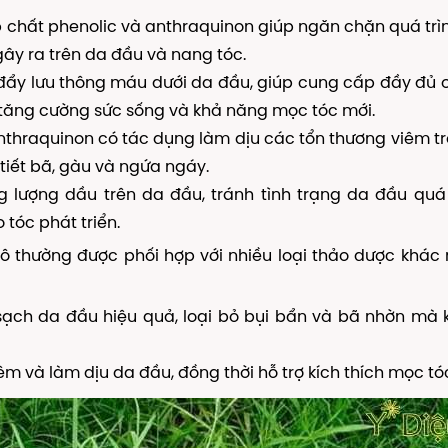
chất phenolic và anthraquinon giúp ngăn chặn quá trì
gây ra trên da đầu và nang tóc.
đẩy lưu thông máu dưới da đầu, giúp cung cấp đầy đủ 
ó tăng cường sức sống và khả năng mọc tóc mới.
nthraquinon có tác dụng làm dịu các tổn thương viêm t
tiết bã, gàu và ngứa ngáy.
 lượng dầu trên da đầu, tránh tình trạng da đầu quá
 tóc phát triển.
 ô thường được phối hợp với nhiều loại thảo dược khá
sạch da đầu hiệu quả, loại bỏ bụi bẩn và bã nhờn mà
m và làm dịu da đầu, đồng thời hỗ trợ kích thích mọc tó