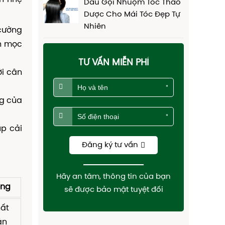
Dầu Gội Nhuộm Tóc Thảo
Dược Cho Mái Tóc Đẹp Tự
Nhiên
cường
nh mọc
TƯ VẤN MIỄN PHÍ
ời cân
*
ng của
*
úp cải
Đăng ký tư vấn
Hãy an tâm, thông tin của bạn
ờng
sẽ được bảo mật tuyệt đối
hất
ản