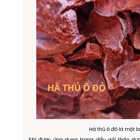
Hà thủ ô đỏ là một l
Khi được ứng dụng trong
dầu gội thảo dư