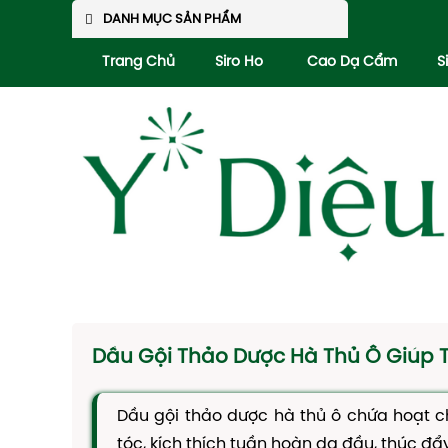
DANH MỤC SẢN PHẨM
Trang Chủ
Siro Ho
Cao Dạ Cẩm
S
Dầu Gội Thảo Dược Hà Thủ Ô Giúp 
Dầu gội thảo dược hà thủ ô
chứa hoạt ch
tóc, kích thích tuần hoàn da đầu, thúc đ