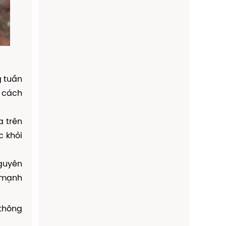
g tuần
g cách
a trên
c khỏi
guyên
e mạnh
 thông