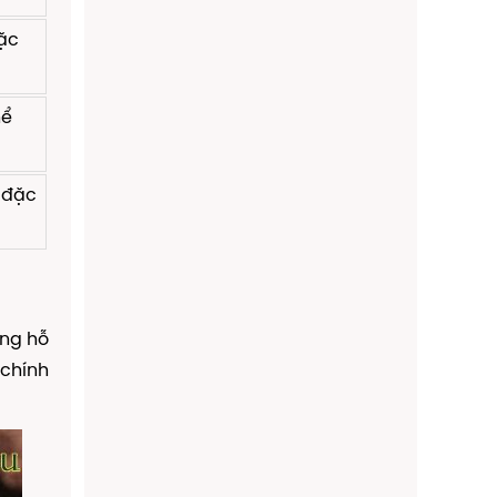
oặc
hể
, đặc
ăng hỗ
chính