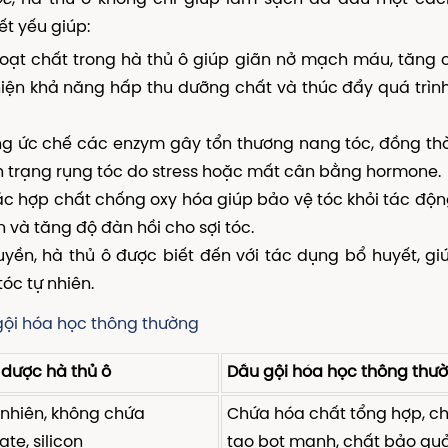
t yếu giúp:
ạt chất trong hà thủ ô giúp giãn nở mạch máu, tăng 
hiện khả năng hấp thu dưỡng chất và thúc đẩy quá trì
g ức chế các enzym gây tổn thương nang tóc, đồng th
ình trạng rụng tóc do stress hoặc mất cân bằng hormone.
c hợp chất chống oxy hóa giúp bảo vệ tóc khỏi tác độ
 và tăng độ đàn hồi cho sợi tóc.
yền, hà thủ ô được biết đến với tác dụng bổ huyết, gi
óc tự nhiên.
gội hóa học thông thường
 dược hà thủ ô
Dầu gội hóa học thông thư
 nhiên, không chứa
Chứa hóa chất tổng hợp, c
ate, silicon
tạo bọt mạnh, chất bảo qu