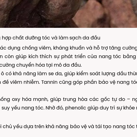
g hợp chất dưỡng tóc và làm sạch da đầu
tác dụng chống viêm, kháng khuẩn và hỗ trợ tăng cườn
 còn giúp kích thích sự phát triển của nang tóc bằn
g cường chuyển hóa tại mô da đầu.
ủ ô có khả năng làm se da, giúp kiểm soát lượng dầu thừ
 đề viêm nhiễm. Tannin cũng góp phần bảo vệ nang tó
hống oxy hóa mạnh, giúp trung hòa các gốc tự do – n
suy yếu nang tóc. Nhờ đó, phenolic giúp duy trì sự khỏ
i chủ yếu dựa trên khả năng bảo vệ và tái tạo nang tóc