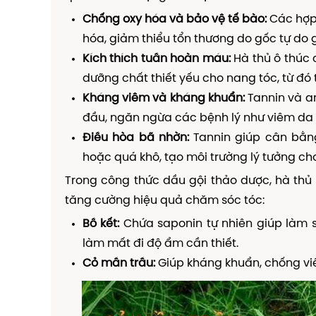
Chống oxy hóa và bảo vệ tế bào:
Các hợp 
hóa, giảm thiểu tổn thương do gốc tự do 
Kích thích tuần hoàn máu:
Hà thủ ô thúc 
dưỡng chất thiết yếu cho nang tóc, từ đ
Kháng viêm và kháng khuẩn:
Tannin và a
đầu, ngăn ngừa các bệnh lý như viêm da 
Điều hòa bã nhờn:
Tannin giúp cân bằng
hoặc quá khô, tạo môi trường lý tưởng cho
Trong công thức dầu gội thảo dược, hà thủ
tăng cường hiệu quả chăm sóc tóc:
Bồ kết:
Chứa saponin tự nhiên giúp làm 
làm mất đi độ ẩm cần thiết.
Cỏ mần trầu:
Giúp kháng khuẩn, chống viê