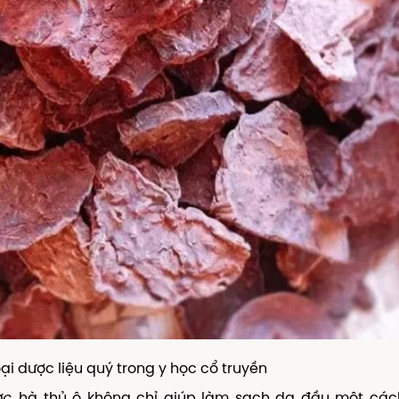
oại dược liệu quý trong y học cổ truyền
ợc
, hà thủ ô không chỉ giúp làm sạch da đầu một các