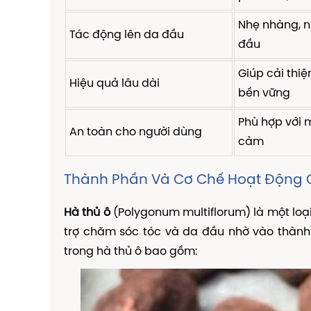
Nhẹ nhàng, n
Tác động lên da đầu
đầu
Giúp cải thi
Hiệu quả lâu dài
bền vững
Phù hợp với m
An toàn cho người dùng
cảm
Thành Phần Và Cơ Chế Hoạt Động 
Hà thủ ô
(Polygonum multiflorum) là một loại
trợ chăm sóc tóc và da đầu nhờ vào thàn
trong hà thủ ô bao gồm: