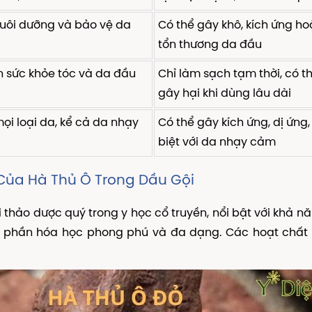
uôi dưỡng và bảo vệ da
Có thể gây khô, kích ứng h
tổn thương da đầu
ện sức khỏe tóc và da đầu
Chỉ làm sạch tạm thời, có t
gây hại khi dùng lâu dài
ọi loại da, kể cả da nhạy
Có thể gây kích ứng, dị ứng
biệt với da nhạy cảm
Của Hà Thủ Ô Trong Dầu Gội
 thảo dược quý trong y học cổ truyền, nổi bật với khả n
h phần hóa học phong phú và đa dạng. Các hoạt chất 