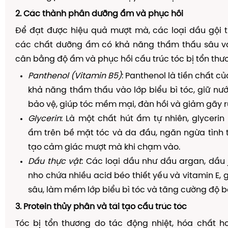
2. Các thành phần dưỡng ẩm và phục hồi
Để đạt được hiệu quả mượt mà, các loại dầu gội 
các chất dưỡng ẩm có khả năng thẩm thấu sâu vào
cân bằng độ ẩm và phục hồi cấu trúc tóc bị tổn thư
Panthenol (Vitamin B5)
: Panthenol là tiền chất củ
khả năng thẩm thấu vào lớp biểu bì tóc, giữ n
bảo vệ, giúp tóc mềm mại, đàn hồi và giảm gãy r
Glycerin
: Là một chất hút ẩm tự nhiên, glycerin 
ẩm trên bề mặt tóc và da đầu, ngăn ngừa tình 
tạo cảm giác mượt mà khi chạm vào.
Dầu thực vật
: Các loại dầu như dầu argan, dầu 
nho chứa nhiều acid béo thiết yếu và vitamin E, 
sâu, làm mềm lớp biểu bì tóc và tăng cường độ b
3. Protein thủy phân và tái tạo cấu trúc tóc
Tóc bị tổn thương do tác động nhiệt, hóa chất h