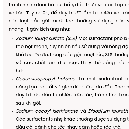
trách nhiệm loại bỏ bụi bẩn, dầu thừa và các tạp c
và tóc. Tuy nhiên, để duy trì độ ẩm tự nhiên và trá
các loại dầu gội mượt tóc thường sử dụng các s
nhàng, ít gây kích ứng như:
Sodium lauryl sulfate (SLS)
: Một surfactant phổ b
tạo bọt mạnh, tuy nhiên nếu sử dụng với nồng độ
khô tóc. Do đó, trong dầu gội mượt tóc, SLS thườ
với các chất làm dịu hoặc thay thế bằng các s
hơn.
Cocamidopropyl betaine
: Là một surfactant d
năng tạo bọt tốt và giảm kích ứng da đầu. Thàn
duy trì lớp dầu tự nhiên trên tóc, tránh tình trạ
sau khi gội.
Sodium cocoyl isethionate
và
Disodium laureth
Các surfactants nhẹ khác thường được sử dụng 
dầu gội dành cho tóc nhạy cảm hoặc tóc khô.