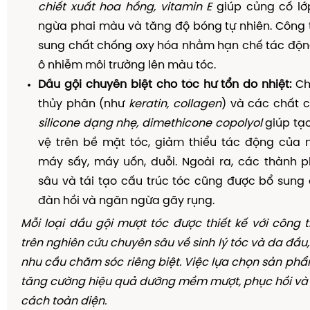
chiết xuất hoa hồng, vitamin E
giúp củng cố lớp
ngừa phai màu và tăng độ bóng tự nhiên. Công 
sung chất chống oxy hóa nhằm hạn chế tác động
ô nhiễm môi trường lên màu tóc.
Dầu gội chuyên biệt cho tóc hư tổn do nhiệt:
Ch
thủy phân (như
keratin, collagen
) và các chất 
silicone dạng nhẹ, dimethicone copolyol
giúp tạ
vệ trên bề mặt tóc, giảm thiểu tác động của n
máy sấy, máy uốn, duỗi. Ngoài ra, các thành
sâu và tái tạo cấu trúc tóc cũng được bổ sung
đàn hồi và ngăn ngừa gãy rụng.
Mỗi loại dầu gội mượt tóc được thiết kế với công t
trên nghiên cứu chuyên sâu về sinh lý tóc và da đầ
nhu cầu chăm sóc riêng biệt. Việc lựa chọn sản ph
tăng cường hiệu quả dưỡng mềm mượt, phục hồi và
cách toàn diện.