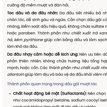
cường độ mềm mượt và đàn hồi.
Tóc dầu và da đầu nhờn:
Da đầu tiết nhiều bã nh
chân tóc, dễ sinh gàu và ngứa. Cần chọn dầu gội c
nhàng, kiểm soát dầu hiệu quả, không chứa sulfate m
hoặc paraben. Thành phần như
chiết xuất trà xan
hà, kẽm pyrithione
giúp cân bằng dầu và làm sạc
làm khô da đầu.
Da đầu nhạy cảm hoặc dễ kích ứng:
Nên ưu tiên d
phần thiên nhiên, không chứa hương liệu tổng hợ
mạnh, hoặc cồn. Các thành phần như
chiết xuất nh
allantoin
giúp làm dịu và bảo vệ da đầu khỏi viêm n
Thành phần quan trọng trong dầu gội mượt tóc
Chất hoạt động bề mặt (Surfactants):
Nên chọn 
như cocamidopropyl betaine, sodium cocoyl ise