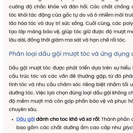
cường độ chắc khỏe và đàn hồi. Các chất chống 
tóc khỏi tác động của gốc tự do và ô nhiễm môi tr
lão hóa tóc và duy trì sức sống. Cuối cùng, các pol
tạo lớp màng bảo vệ, giúp tóc giữ được độ mượt 
lâu dài, đồng thời giảm ma sát và hạn chế rối tóc.
Phân loại dầu gội mượt tóc và ứng dụng 
Dầu gội mượt tóc được phát triển dựa trên sự hiểu 
cấu trúc tóc và các vấn đề thường gặp, từ đó phâ
tính tóc và nhu cầu chăm sóc riêng biệt nhằm tối 
dưỡng tóc. Việc lựa chọn đúng loại dầu gội không ch
độ mềm mượt mà còn góp phần bảo vệ và phục hồ
chuyên sâu.
Dầu gội
dành cho tóc khô và xơ rối:
Thành phần 
bao gồm các chất dưỡng ẩm cao cấp như
glyc