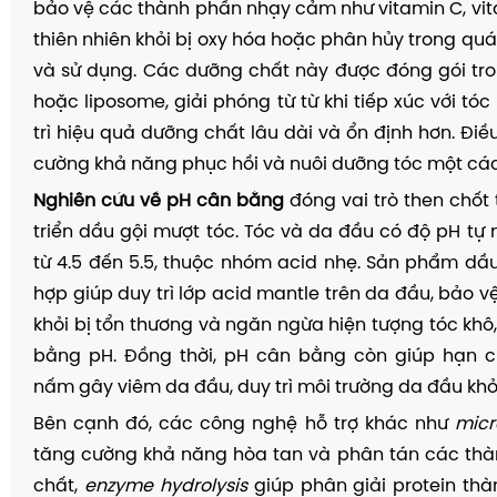
bảo vệ các thành phần nhạy cảm như vitamin C, vita
thiên nhiên khỏi bị oxy hóa hoặc phân hủy trong quá
và sử dụng. Các dưỡng chất này được đóng gói tr
hoặc liposome, giải phóng từ từ khi tiếp xúc với tó
trì hiệu quả dưỡng chất lâu dài và ổn định hơn. Điề
cường khả năng phục hồi và nuôi dưỡng tóc một cá
Nghiên cứu về pH cân bằng
đóng vai trò then chốt 
triển dầu gội mượt tóc. Tóc và da đầu có độ pH tự
từ 4.5 đến 5.5, thuộc nhóm acid nhẹ. Sản phẩm dầ
hợp giúp duy trì lớp acid mantle trên da đầu, bảo vệ
khỏi bị tổn thương và ngăn ngừa hiện tượng tóc khô
bằng pH. Đồng thời, pH cân bằng còn giúp hạn c
nấm gây viêm da đầu, duy trì môi trường da đầu kh
Bên cạnh đó, các công nghệ hỗ trợ khác như
micr
tăng cường khả năng hòa tan và phân tán các th
chất,
enzyme hydrolysis
giúp phân giải protein th