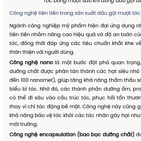
Tóc bóng mượt sau khi dùng dầu gội đ
Công nghệ tiên tiến trong sản xuất dầu gội mượt tóc
Ngành công nghiệp mỹ phẩm hiện đại ứng dụng n
tiên tiến nhằm nâng cao hiệu quả và độ an toàn c
tóc, đồng thời đáp ứng các tiêu chuẩn khắt khe v
thân thiện với người dùng.
Công nghệ nano
là một bước đột phá quan trọng
dưỡng chất được phân tán thành các hạt siêu nhỏ (
đến 100 nanomet), giúp tăng khả năng thẩm thấu s
biểu bì tóc. Nhờ đó, các thành phần dưỡng ẩm, pro
có thể đi sâu vào cấu trúc tóc, phục hồi tổn thươ
thay vì chỉ tác động bề mặt. Công nghệ này cũng 
khả năng bảo vệ tóc khỏi các tác nhân gây hại như 
môi trường.
Công nghệ encapsulation (bao bọc dưỡng chất)
đư