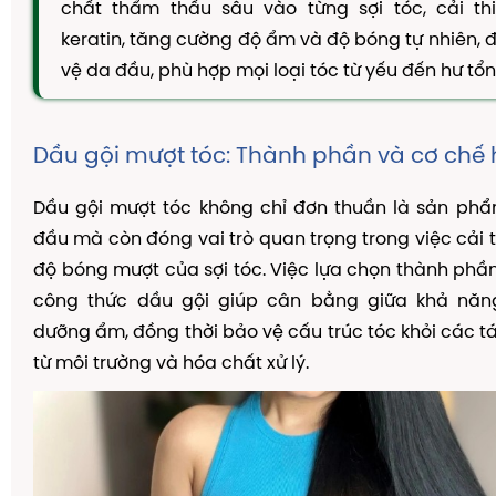
chất thẩm thấu sâu vào từng sợi tóc, cải th
TAM THẤT MẬT ONG
keratin, tăng cường độ ẩm và độ bóng tự nhiên, 
CAO DÂY THÌA CANH
vệ da đầu, phù hợp mọi loại tóc từ yếu đến hư tổn
DẦU GỘI THẢO DƯỢC
KIẾN THỨC
Dầu gội mượt tóc: Thành phần và cơ chế
Kiến Thức Về Ho
Dầu gội mượt tóc không chỉ đơn thuần là sản ph
Kiến Thức Về Dạ Dày
đầu mà còn đóng vai trò quan trọng trong việc cải t
Kiến Thức Về Đại Tràng
độ bóng mượt của sợi tóc. Việc lựa chọn thành phầ
Kiến Thức Về Hà Thủ Ô
công thức dầu gội giúp cân bằng giữa khả năn
Kiến Thức Về Tam Thất
dưỡng ẩm, đồng thời bảo vệ cấu trúc tóc khỏi các t
từ môi trường và hóa chất xử lý.
Kiến Thức Về Tiểu Đường
Kiến Thức Về Dầu Gội Thảo Dược
Kiến Thức Về Máy Lọc Không Khí
Nấm Lưỡi