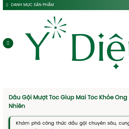
DANH MỤC SẢN PHẨM
SẢN PHẨM SIRO HO Y DIỆU
SẢN PHẨM HỖ TRỢ DẠ DÀY Y DIỆU
SẢN PHẨM ĐẠI TRÀNG TÁO BÓN Y DIỆU
SẢN PHẨM HÀ THỦ Ô
SẢN PHẨM TAM THẤT Y DIỆU
SẢN PHẨM CAO DÂY THÌA CANH Y DIỆU
SẢN PHẨM DẦU GỘI THẢO DƯỢC Y DIỆU
TRANG CHỦ
SIRO HO
Dầu Gội Mượt Tóc Giúp Mái Tóc Khỏe Óng
CAO DẠ CẨM
Nhiên
SIRO TÁO BÓN
Khám phá công thức dầu gội chuyên sâu, cun
HÀ THỦ Ô