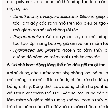
các polymer và silicone có khả năng tạo lớp màn
mặt sợi tóc:
Dimethicone, cyclopentasiloxane
: Silicone giúp
tóc, làm đầy các rãnh nhỏ trên lớp biểu bì, tạ
mà, giảm ma sát và chống rối tóc.
Polyquaternium
: Các polymer này có khả năn
tóc, tạo lớp màng bảo vệ, giữ ẩm và làm mềm tóc
Hydrolyzed silk protein
: Protein tơ tằm thủy 
cường độ bóng và mềm mại tự nhiên cho tóc.
6. Cơ chế hoạt động tổng thể của dầu gội mượt tóc
Khi sử dụng, các surfactants nhẹ nhàng loại bỏ bụi 
mà không làm mất đi lớp dầu tự nhiên trên da đầu, g
bằng sinh lý. Đồng thời, các dưỡng chất như panthen
dầu thực vật thẩm thấu sâu vào sợi tóc, cung cấp đ
làm mềm và giảm hiện tượng khô xơ. Protein thủy p
trúc tóc bằng cách lấp đầy các khoảng trống trên lớ