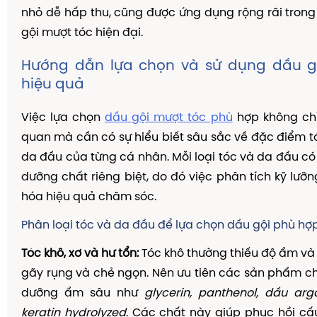
nhỏ dễ hấp thu, cũng được ứng dụng rộng rãi tron
gội mượt tóc hiện đại.
Hướng dẫn lựa chọn và sử dụng dầu g
hiệu quả
Việc lựa chọn
dầu gội mượt tóc phù
hợp không ch
quan mà cần có sự hiểu biết sâu sắc về đặc điểm tó
da đầu của từng cá nhân. Mỗi loại tóc và da đầu c
dưỡng chất riêng biệt, do đó việc phân tích kỹ lưỡn
hóa hiệu quả chăm sóc.
Phân loại tóc và da đầu để lựa chọn dầu gội phù hợ
Tóc khô, xơ và hư tổn:
Tóc khô thường thiếu độ ẩm và 
gãy rụng và chẻ ngọn. Nên ưu tiên các sản phẩm 
dưỡng ẩm sâu như
glycerin, panthenol, dầu arg
keratin hydrolyzed
. Các chất này giúp phục hồi cấu