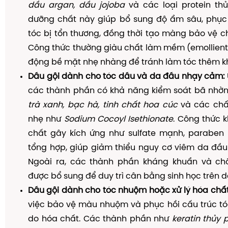
dầu argan, dầu jojoba
và các loại protein th
dưỡng chất này giúp bổ sung độ ẩm sâu, phục h
tóc bị tổn thương, đồng thời tạo màng bảo vệ 
Công thức thường giàu chất làm mềm (emollient
động bề mặt nhẹ nhàng để tránh làm tóc thêm kh
Dầu gội dành cho tóc dầu và da đầu nhạy cảm:
các thành phần có khả năng kiểm soát bã nhờ
trà xanh, bạc hà, tinh chất hoa cúc
và các chấ
nhẹ như
Sodium Cocoyl Isethionate
. Công thức 
chất gây kích ứng như sulfate mạnh, paraben 
tổng hợp, giúp giảm thiểu nguy cơ viêm da đầu
Ngoài ra, các thành phần kháng khuẩn và c
được bổ sung để duy trì cân bằng sinh học trên d
Dầu gội dành cho tóc nhuộm hoặc xử lý hóa chất
việc bảo vệ màu nhuộm và phục hồi cấu trúc tó
do hóa chất. Các thành phần như
keratin thủy 