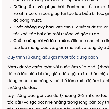
sạch mà không làm mất đi lớp dầu tự nhiên.
Dưỡng ẩm và phục hồi:
Panthenol (vitamin B
keratin, ceramides giúp tái tạo lớp biểu bì tóc, 
độ bóng mượt.
Chất chống oxy hóa:
Vitamin E, chiết xuất trà x
tóc khỏi tác hại của môi trường và gốc tự do.
Chất chống rối và làm mềm:
Silicone nhẹ như d
tạo lớp màng bảo vệ, giảm ma sát và tăng độ tr
Quy trình sử dụng dầu gội mượt tóc đúng cách
Làm ướt tóc hoàn toàn
với nước ấm vừa phải (khoả
để mở lớp biểu bì tóc, giúp dầu gội thẩm thấu hiệu
dùng nước quá nóng vì có thể làm mất độ ẩm tự n
thương da đầu.
Lấy lượng dầu gội vừa đủ (khoảng 2-3 ml cho tóc
tóc dài) và tạo bọt nhẹ nhàng trong lòng bàn tay tr