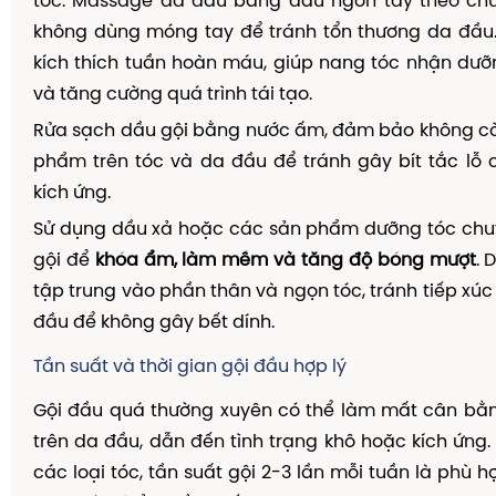
tóc. Massage da đầu bằng đầu ngón tay theo chu
không dùng móng tay để tránh tổn thương da đầu
kích thích tuần hoàn máu, giúp nang tóc nhận dưỡ
và tăng cường quá trình tái tạo.
Rửa sạch dầu gội bằng nước ấm, đảm bảo không cò
phẩm trên tóc và da đầu để tránh gây bít tắc lỗ
kích ứng.
Sử dụng dầu xả hoặc các sản phẩm dưỡng tóc chuy
gội để
khóa ẩm, làm mềm và tăng độ bóng mượt
. 
tập trung vào phần thân và ngọn tóc, tránh tiếp xúc 
đầu để không gây bết dính.
Tần suất và thời gian gội đầu hợp lý
Gội đầu quá thường xuyên có thể làm mất cân bằn
trên da đầu, dẫn đến tình trạng khô hoặc kích ứng. 
các loại tóc, tần suất gội 2-3 lần mỗi tuần là phù h